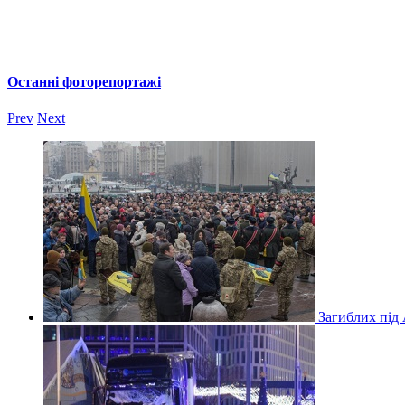
Останні фоторепортажі
Prev
Next
Загиблих під