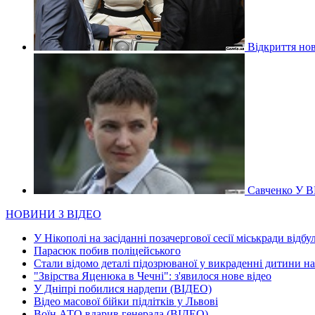
Відкриття нов
Савченко У В
НОВИНИ З ВІДЕО
У Нікополі на засіданні позачергової сесії міськради відбу
Парасюк побив поліцейського
Стали відомо деталі підозрюваної у викраденні дитини н
"Звірства Яценюка в Чечні": з'явилося нове відео
У Дніпрі побилися нардепи (ВІДЕО)
Відео масової бійки підлітків у Львові
Воїн АТО вдарив генерала (ВІДЕО)