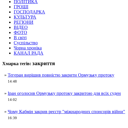
ПОЛІТИКА
ГРОШІ
ГОСПОДАРКА
КУЛЬТУРА
РЕГІОНИ
ВІДЕО
ФОТО
В світі
Суспільство
Чорна хроніка
КАНАЛ РАДА
закриття
Хмарка тегів:
»
Тегеран вирішив повністю закрити Ормузьку протоку
14:48
»
Іран оголосив Ормузьку протоку закритою для всіх суден
14:02
»
Чому Кабмін закрив реєстр "міжнародних спонсорів війни"
16:39