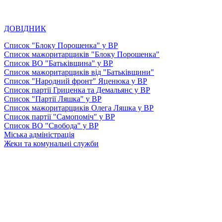
ДОВІДНИК
Список "Блоку Порошенка" у ВР
Список мажоритарщиків "Блоку Порошенка"
Список ВО "Батьківщина" у ВР
Список мажоритарщиків від "Батьківщини"
Список "Народний фронт" Яценюка у ВР
Список партії Гриценка та Демальянс у ВР
Список "Партії Ляшка" у ВР
Список мажоритарщиків Олега Ляшка у ВР
Список партії "Самопоміч" у ВР
Список ВО "Свобода" у ВР
Міська адміністрація
Жеки та комунальні служби