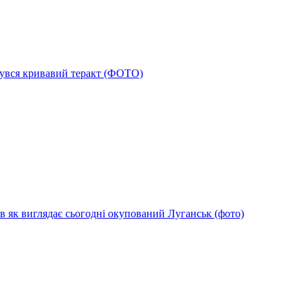
дбувся кривавий теракт (ФОТО)
в як виглядає сьогодні окупований Луганськ (фото)