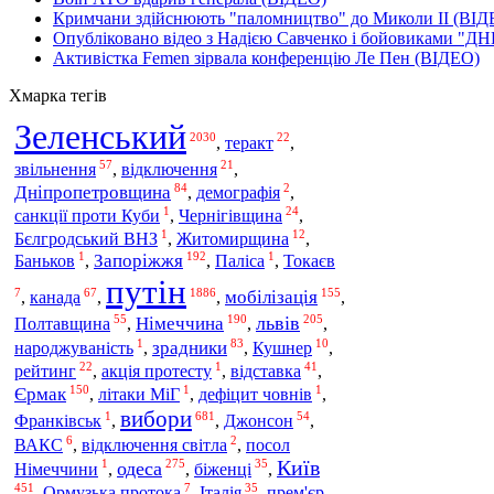
Кримчани здійснюють "паломництво" до Миколи ІІ (ВІД
Опубліковано відео з Надією Савченко і бойовиками "ДН
Активістка Femen зірвала конференцію Ле Пен (ВІДЕО)
Хмарка тегів
Зеленський
2030
22
,
теракт
,
57
21
звільнення
,
відключення
,
84
2
Дніпропетровщина
,
демографія
,
1
24
санкції проти Куби
,
Чернігівщина
,
1
12
Бєлгродський ВНЗ
,
Житомирщина
,
1
192
1
Запоріжжя
Баньков
,
,
Паліса
,
Токаєв
путін
7
67
1886
155
канада
мобілізація
,
,
,
,
55
190
205
Німеччина
львів
Полтавщина
,
,
,
1
83
10
зрадники
народжуваність
,
,
Кушнер
,
22
1
41
відставка
рейтинг
,
акція протесту
,
,
150
1
1
Єрмак
,
літаки МіГ
,
дефіцит човнів
,
вибори
1
681
54
Джонсон
Франківськ
,
,
,
6
2
ВАКС
,
відключення світла
,
посол
Київ
1
275
35
одеса
біженці
Німеччини
,
,
,
451
7
35
Італія
,
Ормузька протока
,
,
прем'єр-