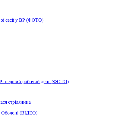
ої сесії у ВР (ФОТО)
Р: перший робочий день (ФОТО)
лася стрілянина
а Оболоні (ВІДЕО)