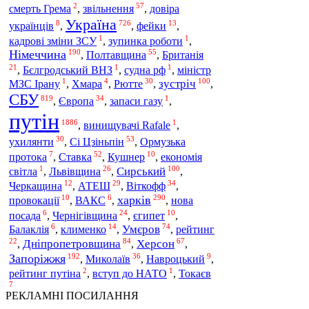
2
57
звільнення
смерть Грема
,
,
довіра
Україна
8
726
13
українців
,
,
фейки
,
1
1
кадрові зміни ЗСУ
,
зупинка роботи
,
190
55
Німеччина
Полтавщина
,
,
Британія
21
1
1
,
Бєлгродський ВНЗ
,
судна рф
,
міністр
1
4
30
100
Рютте
зустріч
МЗС Ірану
,
Хмара
,
,
,
СБУ
819
34
1
Європа
,
,
запаси газу
,
путін
1886
1
,
винищувачі Rafale
,
30
53
ухилянти
Сі Цзіньпін
,
,
Ормузька
7
52
10
Ставка
протока
,
,
Кушнер
,
економія
1
26
100
Сирський
світла
,
Львівщина
,
,
12
29
34
АТЕШ
Віткофф
Черкащина
,
,
,
10
6
290
харків
провокації
,
ВАКС
,
,
нова
6
24
10
посада
,
Чернігівщина
,
єгипет
,
6
14
74
Умєров
Балаклія
,
клименко
,
,
рейтинг
22
84
67
Дніпропетровщина
Херсон
,
,
,
192
36
9
Запоріжжя
Миколаїв
,
,
Навроцький
,
2
1
рейтинг путіна
,
вступ до НАТО
,
Токаєв
7
РЕКЛАМНІ ПОСИЛАННЯ