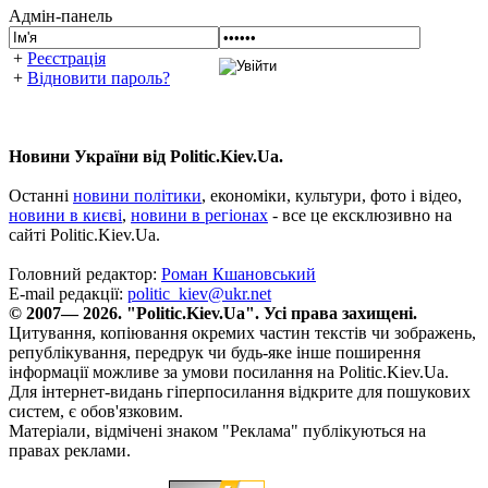
Адмін-панель
+
Реєстрація
+
Відновити пароль?
Новини України від Politic.Kiev.Ua.
Останні
новини політики
, економіки, культури, фото і відео,
новини в києві
,
новини в регіонах
- все це ексклюзивно на
сайті Politic.Kiev.Ua.
Головний редактор:
Роман Кшановський
E-mail редакції:
politic_kiev@ukr.net
© 2007— 2026. "Politic.Kiev.Ua". Усі права захищені.
Цитування, копіювання окремих частин текстів чи зображень,
републікування, передрук чи будь-яке інше поширення
інформації можливе за умови посилання на Politic.Kiev.Ua.
Для інтернет-видань гіперпосилання відкрите для пошукових
систем, є обов'язковим.
Матеріали, відмічені знаком "Реклама" публікуються на
правах реклами.