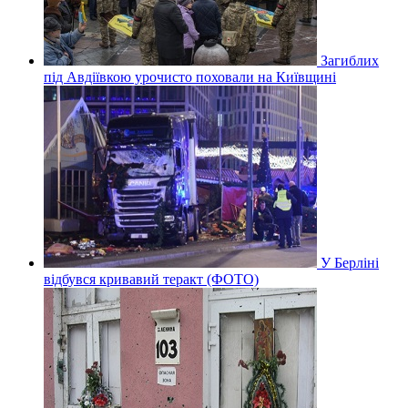
Загиблих
під Авдіївкою урочисто поховали на Київщині
У Берліні
відбувся кривавий теракт (ФОТО)