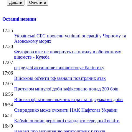
Останні новини
17:25
Українські СБС провели успішні операції у Чорному та
Азовському морях
17:20
Федорова вже не повернуть на посаду в оборонному
відомств - Кулеба
17:07
рф дедалі активніше використовує балістику
17:06
Військові об'єкти рф зазнали повітряних атак
17:05
Протягом минулої доби зафіксовано понад 200 боїв
16:56
Війська рф зазнали значних втрат за підсумками доби
16:54
Свириденко може очолити НАК Нафтогаз України
16:51
Кабмін оновив державні стандарти середньої освіти
16:49
Нардеп про мобілізацію багатодітних батьків