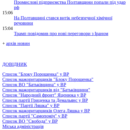
Промислові підприємства Полтавщини попали під удар
рф
15:06
На Полтавщині стався витік небезпечної хімічної
речовини
15:04
Трамп повідомив про нові переговори з Іраном
+
архів новин
ДОВІДНИК
Список "Блоку Порошенка" у ВР
Список мажоритарщиків "Блоку Порошенка"
Список ВО "Батьківщина" у ВР
Список мажоритарщиків від "Батьківщини"
Список "Народний фронт" Яценюка у ВР
Список партії Гриценка та Демальянс у ВР
Список "Партії Ляшка" у ВР
Список мажоритарщиків Олега Ляшка у ВР
Список партії "Самопоміч" у ВР
Список ВО "Свобода" у ВР
Міська адміністрація