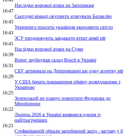
Наслідки ворожої атаки на Запоріжжя
16:47
Сьогодні вранці окупанти атакували Балаклію
16:45
Укренерго просить українців економити світло
16:43
ЗСУ продовжують завдавати втрат армії рф
16:41
Наслідки ворожої атаки на Суми
16:39
Ворог зруйнував склад Bosch в Україні
16:31
СБУ затримала на Дніпровщині ще одну агентку рф
16:29
У США бачать покращення обміну розвідданими з
Україною
16:25
Зеленський не планує повертати Федорова до
Міноборони
16:22
Липець 2026 в Україні виявився одним із
найтрагічніших
16:21
Стефанішиній обрали запобіжний захід - заставу у 6