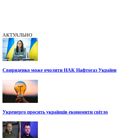
АКТУАЛЬНО
Свириденко може очолити НАК Нафтогаз України
Укренерго просить українців економити світло