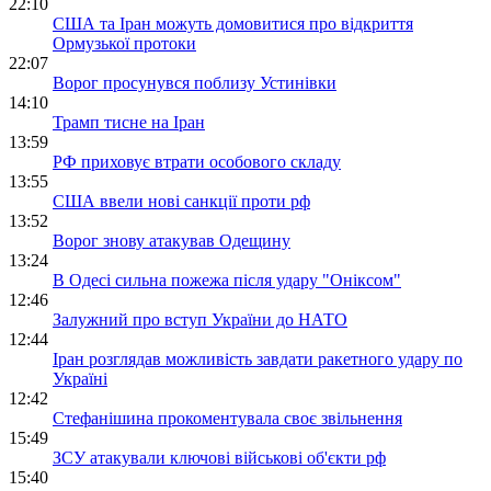
22:10
США та Іран можуть домовитися про відкриття
Ормузької протоки
22:07
Ворог просунувся поблизу Устинівки
14:10
Трамп тисне на Іран
13:59
РФ приховує втрати особового складу
13:55
США ввели нові санкції проти рф
13:52
Ворог знову атакував Одещину
13:24
В Одесі сильна пожежа після удару "Оніксом"
12:46
Залужний про вступ України до НАТО
12:44
Іран розглядав можливість завдати ракетного удару по
Україні
12:42
Стефанішина прокоментувала своє звільнення
15:49
ЗСУ атакували ключові військові об'єкти рф
15:40