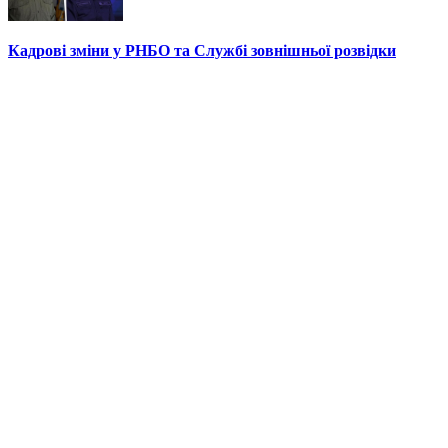
Кадрові зміни у РНБО та Службі зовнішньої розвідки