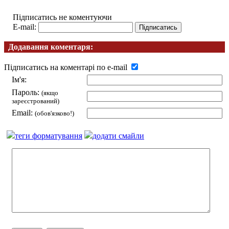
Підписатись не коментуючи
E-mail:
Додавання коментаря:
Підписатись на коментарі по e-mail
Ім'я:
Пароль:
(якщо
зареєстрований)
Email:
(обов'язково!)
теги форматування
додати смайли