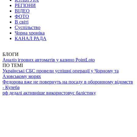
РЕГІОНИ
ВІДЕО
ФОТО
В світі
Суспільство
Чорна хроніка
КАНАЛ РАДА
БЛОГИ
Аналіз ігрових автоматів у казино PointLoto
ПО ТЕМІ
Українські СБС провели успішні операції у Чорному та
Азовському морях
Федорова вже не повернуть на посаду в оборонному відомств
- Кулеба
рф дедалі активніше використовує балістику