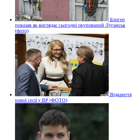
Блогер
показав як виглядає сьогодні окупований Луганськ
(фото)
Відкриття
нової сесії у ВР (ФОТО)