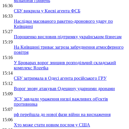
мільйонів гривень
16:36
СБУ викрила у Києві агента ФСБ
16:33
Наслідки масованого ракетно-дронового удару по
Київщині
15:27
Порошенко висловив підтримку українським бізнесам
15:19
На Київщині триває загроза забруднення атмосферного
повітря
15:16
У Броварах ворог знищив розподільчий складський
комплекс Rozetka
15:14
СБУ затримала в Одесі агента російського ГРУ
15:12
Ворог знову атакував Одещину ударними дронами
15:09
ЗСУ завдали ураження низці важливих об'єктів
противника
15:07
рф перейшла до нової фази війни на виснаження
15:06
Хто може стати новим послом у США