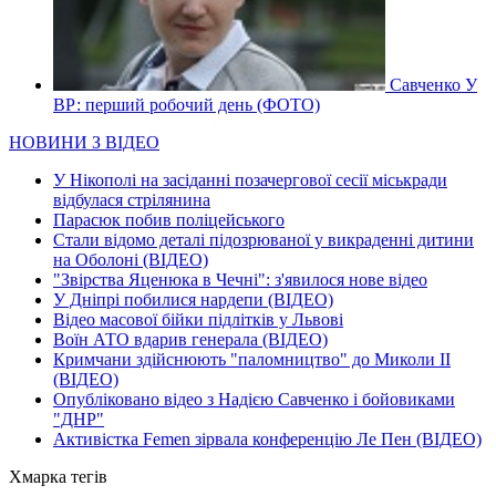
Савченко У
ВР: перший робочий день (ФОТО)
НОВИНИ З ВІДЕО
У Нікополі на засіданні позачергової сесії міськради
відбулася стрілянина
Парасюк побив поліцейського
Стали відомо деталі підозрюваної у викраденні дитини
на Оболоні (ВІДЕО)
"Звірства Яценюка в Чечні": з'явилося нове відео
У Дніпрі побилися нардепи (ВІДЕО)
Відео масової бійки підлітків у Львові
Воїн АТО вдарив генерала (ВІДЕО)
Кримчани здійснюють "паломництво" до Миколи ІІ
(ВІДЕО)
Опубліковано відео з Надією Савченко і бойовиками
"ДНР"
Активістка Femen зірвала конференцію Ле Пен (ВІДЕО)
Хмарка тегів