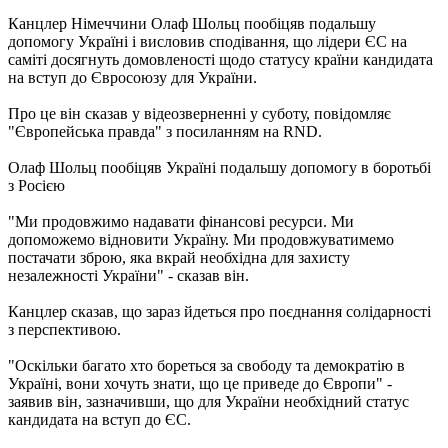
Канцлер Німеччини Олаф Шольц пообіцяв подальшу
допомогу Україні і висловив сподівання, що лідери ЄС на
саміті досягнуть домовленості щодо статусу країни кандидата
на вступ до Євросоюзу для України.
Про це він сказав у відеозверненні у суботу, повідомляє
"Європейська правда" з посиланням на RND.
Олаф Шольц пообіцяв Україні подальшу допомогу в боротьбі
з Росією
"Ми продовжимо надавати фінансові ресурси. Ми
допоможемо відновити Україну. Ми продовжуватимемо
постачати зброю, яка вкрай необхідна для захисту
незалежності України" - сказав він.
Канцлер сказав, що зараз йдеться про поєднання солідарності
з перспективою.
"Оскільки багато хто бореться за свободу та демократію в
Україні, вони хочуть знати, що це приведе до Європи" -
заявив він, зазначивши, що для України необхідний статус
кандидата на вступ до ЄС.