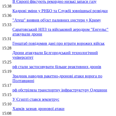
В Європі фіксують рекордно низькі запаси газу
15:38
Кадрові зміни у РНБО та Службі зовнішньої розвідки
15:36
"Атеш" виявив об'єкт паливних цистерн у Криму
15:33
Саратовський НПЗ та військовий аеродром "Енгельс"
атакували дрони
15:31
Генштаб повідомив дані про втрати ворожих військ
15:28
Дрони атакували Бєлгородський технологічний
університет
15:25
рф стали застосовувати більше реактивних дронів
15:19
Зрадник наводив ракетно-дронові атаки ворога по
Полтавщині
15:17
рф обстріляла транспортну інфраструктуру Одещини
15:15
У Єгипті стався землетрус
15:10
Харків зазнав дронової атаки
15:08