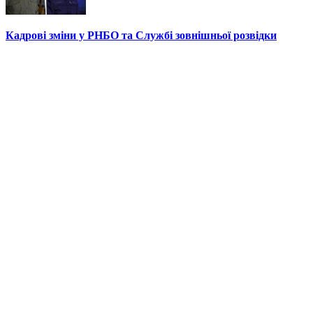
Кадрові зміни у РНБО та Службі зовнішньої розвідки