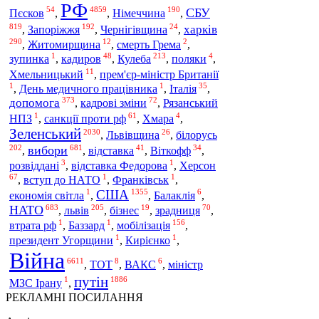
РФ
54
4859
190
СБУ
Німеччина
Пєсков
,
,
,
819
192
24
Запоріжжя
харків
,
,
Чернігівщина
,
290
12
2
,
Житомирщина
,
смерть Грема
,
1
48
213
4
Кулеба
зупинка
,
кадиров
,
,
поляки
,
11
Хмельницький
,
прем'єр-міністр Британії
1
1
35
,
День медичного працівника
,
Італія
,
373
72
допомога
,
кадрові зміни
,
Рязанський
1
61
4
НПЗ
,
санкції проти рф
,
Хмара
,
Зеленський
2030
26
білорусь
,
Львівщина
,
202
681
41
34
вибори
,
,
відставка
,
Віткофф
,
3
1
розвіддані
,
відставка Федорова
,
Херсон
67
1
1
,
вступ до НАТО
,
Франківськ
,
США
1
1355
6
економія світла
,
,
Балаклія
,
683
205
19
70
НАТО
львів
,
,
бізнес
,
зрадниця
,
1
1
156
мобілізація
втрата рф
,
Баззард
,
,
1
1
президент Угорщини
,
Кирієнко
,
Війна
6611
8
6
,
ТОТ
,
ВАКС
,
міністр
путін
1
1886
МЗС Ірану
,
РЕКЛАМНІ ПОСИЛАННЯ