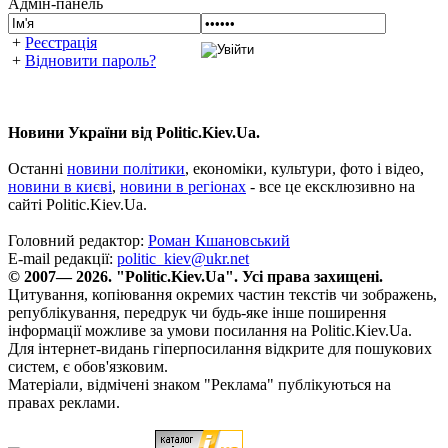
Адмін-панель
+
Реєстрація
+
Відновити пароль?
Новини України від Politic.Kiev.Ua.
Останні
новини політики
, економіки, культури, фото і відео,
новини в києві
,
новини в регіонах
- все це ексклюзивно на
сайті Politic.Kiev.Ua.
Головний редактор:
Роман Кшановський
E-mail редакції:
politic_kiev@ukr.net
© 2007— 2026. "Politic.Kiev.Ua". Усі права захищені.
Цитування, копіювання окремих частин текстів чи зображень,
републікування, передрук чи будь-яке інше поширення
інформації можливе за умови посилання на Politic.Kiev.Ua.
Для інтернет-видань гіперпосилання відкрите для пошукових
систем, є обов'язковим.
Матеріали, відмічені знаком "Реклама" публікуються на
правах реклами.