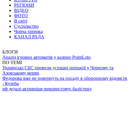
РЕГІОНИ
ВІДЕО
ФОТО
В світі
Суспільство
Чорна хроніка
КАНАЛ РАДА
БЛОГИ
Аналіз ігрових автоматів у казино PointLoto
ПО ТЕМІ
Українські СБС провели успішні операції у Чорному та
Азовському морях
Федорова вже не повернуть на посаду в оборонному відомств
- Кулеба
рф дедалі активніше використовує балістику