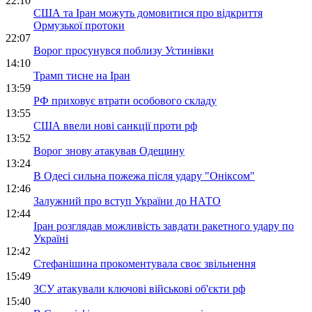
22:10
США та Іран можуть домовитися про відкриття
Ормузької протоки
22:07
Ворог просунувся поблизу Устинівки
14:10
Трамп тисне на Іран
13:59
РФ приховує втрати особового складу
13:55
США ввели нові санкції проти рф
13:52
Ворог знову атакував Одещину
13:24
В Одесі сильна пожежа після удару "Оніксом"
12:46
Залужний про вступ України до НАТО
12:44
Іран розглядав можливість завдати ракетного удару по
Україні
12:42
Стефанішина прокоментувала своє звільнення
15:49
ЗСУ атакували ключові військові об'єкти рф
15:40