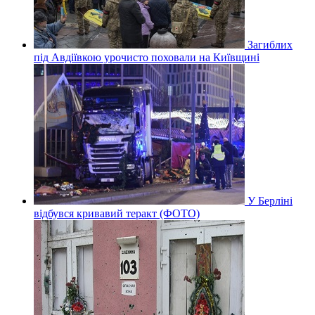
Загиблих
під Авдіївкою урочисто поховали на Київщині
У Берліні
відбувся кривавий теракт (ФОТО)