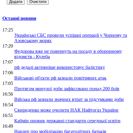
Останні новини
17:25
Українські СБС провели успішні операції у Чорному та
Азовському морях
17:20
Федорова вже не повернуть на посаду в оборонному
відомств - Кулеба
17:07
рф дедалі активніше використовує балістику
17:06
Військові об'єкти рф зазнали повітряних атак
17:05
Протягом минулої доби зафіксовано понад 200 боїв
16:56
Війська рф зазнали значних втрат за підсумками доби
16:54
Свириденко може очолити НАК Нафтогаз України
16:51
Кабмін оновив державні стандарти середньої освіти
16:49
Нардеп про мобілізацію багатодітних батьків