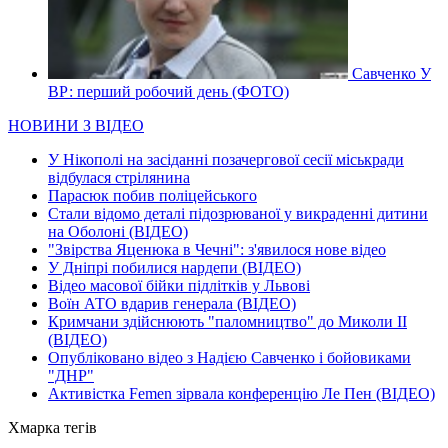
Савченко У
ВР: перший робочий день (ФОТО)
НОВИНИ З ВІДЕО
У Нікополі на засіданні позачергової сесії міськради
відбулася стрілянина
Парасюк побив поліцейського
Стали відомо деталі підозрюваної у викраденні дитини
на Оболоні (ВІДЕО)
"Звірства Яценюка в Чечні": з'явилося нове відео
У Дніпрі побилися нардепи (ВІДЕО)
Відео масової бійки підлітків у Львові
Воїн АТО вдарив генерала (ВІДЕО)
Кримчани здійснюють "паломництво" до Миколи ІІ
(ВІДЕО)
Опубліковано відео з Надією Савченко і бойовиками
"ДНР"
Активістка Femen зірвала конференцію Ле Пен (ВІДЕО)
Хмарка тегів