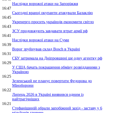
Наслідки ворожої атаки на Запоріжжя
16:47
Сьогодні вранці окупанти атакували Балаклію
16:45
Укренерго просить українців економити світло
16:43
ЗСУ продовжують завдавати втрат армії рф
16:41
Наслідки ворожої атаки на Суми
16:39
Ворог зруйнував склад Bosch в Україні
16:31
СБУ затримала на Дніпровщині ще одну агентку рф
16:29
У США бачать покращення обміну розвідданими з
Україною
16:25
Зеленський не планує повертати Федорова до
Міноборони
16:22
Липець 2026 в Україні виявився одним із
найтрагічніших
16:21
Стефанішиній обрали запобіжний захід - заставу у 6
мільйонів гривень