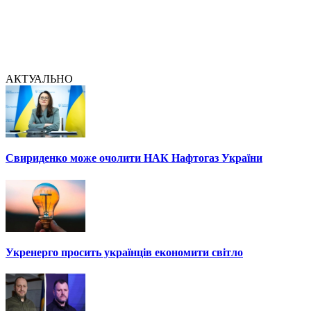
АКТУАЛЬНО
Свириденко може очолити НАК Нафтогаз України
Укренерго просить українців економити світло