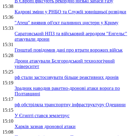
В Європі фіксують рекордно низькі запаси газу
15:38
Кадрові зміни у РНБО та Службі зовнішньої розвідки
15:36
"Атеш" виявив об'єкт паливних цистерн у Криму
15:33
Саратовський НПЗ та військовий аеродром "Енгельс"
атакували дрони
15:31
Генштаб повідомив дані про втрати ворожих військ
15:28
Дрони атакували Бєлгородський технологічний
університет
15:25
рф стали застосовувати більше реактивних дронів
15:19
Зрадник наводив ракетно-дронові атаки ворога по
Полтавщині
15:17
рф обстріляла транспортну інфраструктуру Одещини
15:15
У Єгипті стався землетрус
15:10
Харків зазнав дронової атаки
15:08