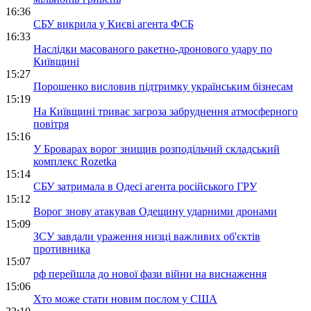
16:36
СБУ викрила у Києві агента ФСБ
16:33
Наслідки масованого ракетно-дронового удару по
Київщині
15:27
Порошенко висловив підтримку українським бізнесам
15:19
На Київщині триває загроза забруднення атмосферного
повітря
15:16
У Броварах ворог знищив розподільчий складський
комплекс Rozetka
15:14
СБУ затримала в Одесі агента російського ГРУ
15:12
Ворог знову атакував Одещину ударними дронами
15:09
ЗСУ завдали ураження низці важливих об'єктів
противника
15:07
рф перейшла до нової фази війни на виснаження
15:06
Хто може стати новим послом у США