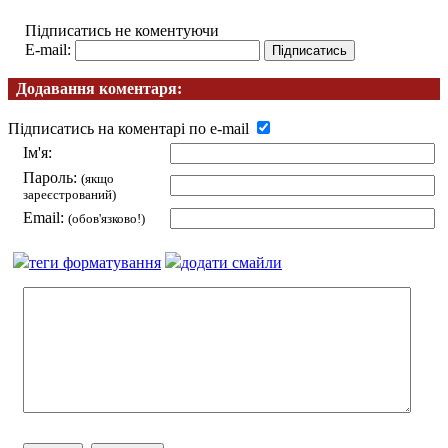
Підписатись не коментуючи
E-mail:
Додавання коментаря:
Підписатись на коментарі по e-mail
Ім'я:
Пароль:
(якщо
зареєстрований)
Email:
(обов'язково!)
теги форматування
додати смайли