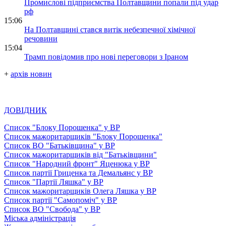
Промислові підприємства Полтавщини попали під удар
рф
15:06
На Полтавщині стався витік небезпечної хімічної
речовини
15:04
Трамп повідомив про нові переговори з Іраном
+
архів новин
ДОВІДНИК
Список "Блоку Порошенка" у ВР
Список мажоритарщиків "Блоку Порошенка"
Список ВО "Батьківщина" у ВР
Список мажоритарщиків від "Батьківщини"
Список "Народний фронт" Яценюка у ВР
Список партії Гриценка та Демальянс у ВР
Список "Партії Ляшка" у ВР
Список мажоритарщиків Олега Ляшка у ВР
Список партії "Самопоміч" у ВР
Список ВО "Свобода" у ВР
Міська адміністрація