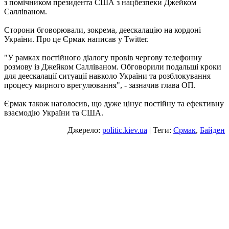
з помічником президента США з нацбезпеки Джейком
Салліваном.
Сторони бговорювали, зокрема, деескалацію на кордоні
України. Про це Єрмак написав у Twitter.
"У рамках постійного діалогу провів чергову телефонну
розмову із Джейком Салліваном. Обговорили подальші кроки
для деескалації ситуації навколо України та розблокування
процесу мирного врегулювання", - зазначив глава ОП.
Єрмак також наголосив, що дуже цінує постійну та ефективну
взаємодію України та США.
Джерело:
politic.kiev.ua
| Теги:
Єрмак
,
Байден