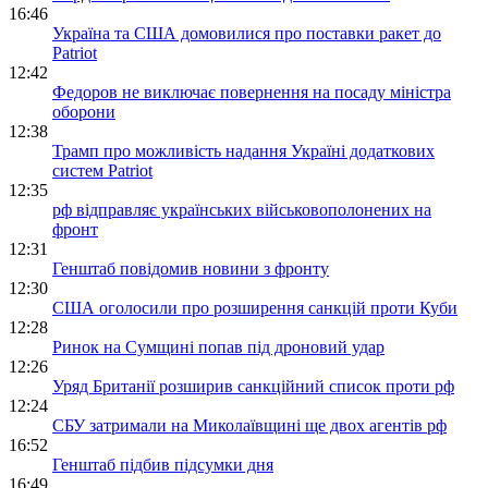
16:46
Україна та США домовилися про поставки ракет до
Patriot
12:42
Федоров не виключає повернення на посаду міністра
оборони
12:38
Трамп про можливість надання Україні додаткових
систем Patriot
12:35
рф відправляє українських військовополонених на
фронт
12:31
Генштаб повідомив новини з фронту
12:30
США оголосили про розширення санкцій проти Куби
12:28
Ринок на Сумщині попав під дроновий удар
12:26
Уряд Британії розширив санкційний список проти рф
12:24
СБУ затримали на Миколаївщині ще двох агентів рф
16:52
Генштаб підбив підсумки дня
16:49