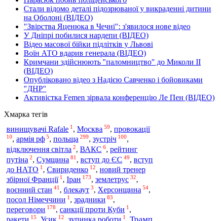
Стали відомо деталі підозрюваної у викраденні дитини
на Оболоні (ВІДЕО)
"Звірства Яценюка в Чечні": з'явилося нове відео
У Дніпрі побилися нардепи (ВІДЕО)
Відео масової бійки підлітків у Львові
Воїн АТО вдарив генерала (ВІДЕО)
Кримчани здійснюють "паломництво" до Миколи ІІ
(ВІДЕО)
Опубліковано відео з Надією Савченко і бойовиками
"ДНР"
Активістка Femen зірвала конференцію Ле Пен (ВІДЕО)
Хмарка тегів
1
59
винищувачі Rafale
,
Москва
,
провокації
10
5
299
100
польща
,
армія рф
,
,
зустріч
,
2
6
відключення світла
,
ВАКС
,
рейтинг
2
81
49
путіна
,
Сумщина
,
вступ до ЄС
,
вступ
1
12
до НАТО
,
Свириденко
,
новий тренер
1
173
32
збірної Франції
,
Іран
,
землетрус
,
41
3
54
воєнний стан
,
блекаут
,
Херсонщина
,
1
83
посол Німеччини
,
зрадники
,
178
1
переговори
,
санкції проти Куби
,
15
12
1
Трамп
ракети
,
Усик
,
зупинка роботи
,