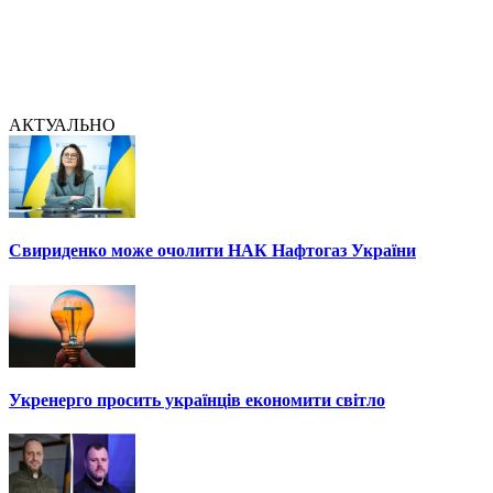
АКТУАЛЬНО
Свириденко може очолити НАК Нафтогаз України
Укренерго просить українців економити світло