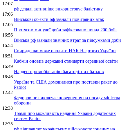
17:07
рф дедалі активніше використовує балістику
17:06
Військові об'єкти рф зазнали повітряних атак
17:05
Протягом минулої доби зафіксовано понад 200 боїв
16:56
Війська рф зазнали значних втрат за підсумками доби
16:54
Свириденко може очолити НАК Нафтогаз України
16:51
Кабмін оновив державні стандарти середньої освіти
16:49
Нардеп про мобілізацію багатодітних батьків
16:46
Україна та США домовилися про поставки ракет до
Patriot
12:42
Федоров не виключає повернення на посаду міністра
оборони
12:38
Трамп про можливість надання Україні додаткових
систем Patriot
12:35
рф відправляє українських військовополонених на