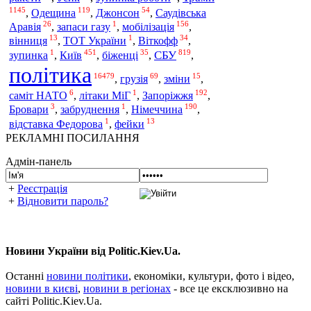
1145
119
54
,
Одещина
,
Джонсон
,
Саудівська
26
1
156
Аравія
,
запаси газу
,
мобілізація
,
13
1
34
вінниця
,
ТОТ України
,
Віткофф
,
1
451
35
819
Київ
СБУ
зупинка
,
,
біженці
,
,
політика
16479
69
15
,
грузія
,
зміни
,
6
1
192
саміт НАТО
,
літаки МіГ
,
Запоріжжя
,
3
1
190
Бровари
,
забруднення
,
Німеччина
,
1
13
відставка Федорова
,
фейки
РЕКЛАМНІ ПОСИЛАННЯ
Адмін-панель
+
Реєстрація
+
Відновити пароль?
Новини України від Politic.Kiev.Ua.
Останні
новини політики
, економіки, культури, фото і відео,
новини в києві
,
новини в регіонах
- все це ексклюзивно на
сайті Politic.Kiev.Ua.