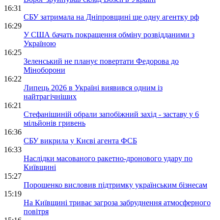
16:31
СБУ затримала на Дніпровщині ще одну агентку рф
16:29
У США бачать покращення обміну розвідданими з
Україною
16:25
Зеленський не планує повертати Федорова до
Міноборони
16:22
Липець 2026 в Україні виявився одним із
найтрагічніших
16:21
Стефанішиній обрали запобіжний захід - заставу у 6
мільйонів гривень
16:36
СБУ викрила у Києві агента ФСБ
16:33
Наслідки масованого ракетно-дронового удару по
Київщині
15:27
Порошенко висловив підтримку українським бізнесам
15:19
На Київщині триває загроза забруднення атмосферного
повітря