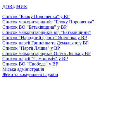
ДОВІДНИК
Список "Блоку Порошенка" у ВР
Список мажоритарщиків "Блоку Порошенка"
Список ВО "Батьківщина" у ВР
Список мажоритарщиків від "Батьківщини"
Список "Народний фронт" Яценюка у ВР
Список партії Гриценка та Демальянс у ВР
Список "Партії Ляшка" у ВР
Список мажоритарщиків Олега Ляшка у ВР
Список партії "Самопоміч" у ВР
Список ВО "Свобода" у ВР
Міська адміністрація
Жеки та комунальні служби