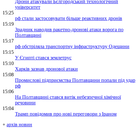
Дрони атакували Бєлгородський технологічний
університет
15:25
рф стали застосовувати більше реактивних дронів
15:19
Зрадник наводив ракетно-дронові атаки ворога по
Полтавщині
15:17
рф обстріляла транспортну інфраструктуру Одещини
15:15
У Єгипті стався землетрус
15:10
Харків зазнав дронової атаки
15:08
Промислові підприємства Полтавщини попали під удар
рф
15:06
На Полтавщині стався витік небезпечної хімічної
речовини
15:04
Трамп повідомив про нові переговори з Іраном
+
архів новин