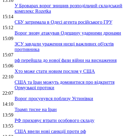
15:16
У Броварах ворог знищив розподільчий складський
комплекс Rozetka
15:14
СБУ затримала в Одесі агента російського ГРУ
15:12
Ворог знову атакував Одещину ударними дронами
15:09
ЗСУ завдали ураження низці важливих об'єктів
противника
15:07
рф перейшла до нової фази війни на виснаження
15:06
Хто може стати новим послом у США
22:10
США та Іран можуть домовитися про відкриття
Ормузької протоки
22:07
Ворог просунувся поблизу Устинівки
14:10
Трамп тисне на Іран
13:59
РФ приховує втрати особового складу
13:55
США ввели нові санкції проти рф