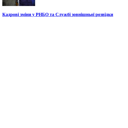
Кадрові зміни у РНБО та Службі зовнішньої розвідки