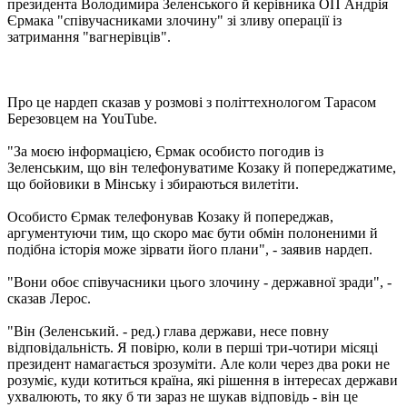
президента Володимира Зеленського й керівника ОП Андрія
Єрмака "співучасниками злочину" зі зливу операції із
затримання "вагнерівців".
Про це нардеп сказав у розмові з політтехнологом Тарасом
Березовцем на YouTube.
"За моєю інформацією, Єрмак особисто погодив із
Зеленським, що він телефонуватиме Козаку й попереджатиме,
що бойовики в Мінську і збираються вилетіти.
Особисто Єрмак телефонував Козаку й попереджав,
аргументуючи тим, що скоро має бути обмін полоненими й
подібна історія може зірвати його плани", - заявив нардеп.
"Вони обоє співучасники цього злочину - державної зради", -
сказав Лерос.
"Він (Зеленський. - ред.) глава держави, несе повну
відповідальність. Я повірю, коли в перші три-чотири місяці
президент намагається зрозуміти. Але коли через два роки не
розуміє, куди котиться країна, які рішення в інтересах держави
ухвалюють, то яку б ти зараз не шукав відповідь - він це