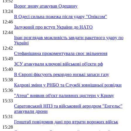
13:52
Ворог знову атакував Одещину
13:24
В Одесі сильна пожежа після удару "Оніксом"
12:46
Залужний про вступ України до НАТО
12:44
Іран розглядав можливість завдати ракетного удару по
Україні
12:42
Стефанішина прокоментувала своє звільнення
15:49
ЗСУ атакували ключові військові об'єкти рф
15:40
В Європі фіксують рекордно низькі запаси газу
15:38
Кадрові зміни у РНБО та Службі зовнішньої розвідки
15:36
"Атеш" виявив об'єкт паливних цистерн у Криму
15:33
Саратовський НПЗ та військовий аеродром "Енгельс"
атакували дрони
15:31
Генштаб повідомив дані про втрати ворожих військ
15:28