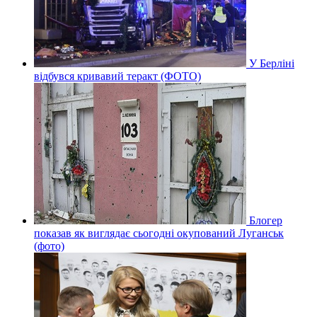
У Берліні
відбувся кривавий теракт (ФОТО)
Блогер
показав як виглядає сьогодні окупований Луганськ
(фото)