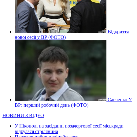
Відкриття
нової сесії у ВР (ФОТО)
Савченко У
ВР: перший робочий день (ФОТО)
НОВИНИ З ВІДЕО
У Нікополі на засіданні позачергової сесії міськради
відбулася стрілянина
Парасюк побив поліцейського