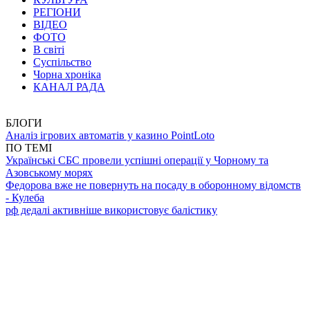
РЕГІОНИ
ВІДЕО
ФОТО
В світі
Суспільство
Чорна хроніка
КАНАЛ РАДА
БЛОГИ
Аналіз ігрових автоматів у казино PointLoto
ПО ТЕМІ
Українські СБС провели успішні операції у Чорному та
Азовському морях
Федорова вже не повернуть на посаду в оборонному відомств
- Кулеба
рф дедалі активніше використовує балістику