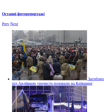
Останні фоторепортажі
Prev
Next
Загиблих
під Авдіївкою урочисто поховали на Київщині