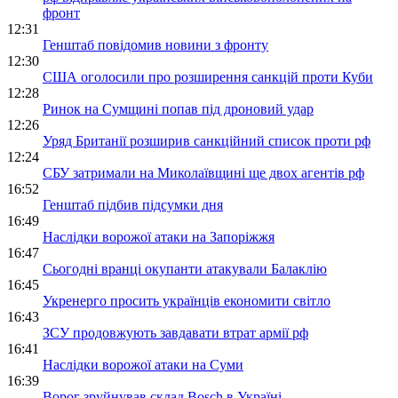
фронт
12:31
Генштаб повідомив новини з фронту
12:30
США оголосили про розширення санкцій проти Куби
12:28
Ринок на Сумщині попав під дроновий удар
12:26
Уряд Британії розширив санкційний список проти рф
12:24
СБУ затримали на Миколаївщині ще двох агентів рф
16:52
Генштаб підбив підсумки дня
16:49
Наслідки ворожої атаки на Запоріжжя
16:47
Сьогодні вранці окупанти атакували Балаклію
16:45
Укренерго просить українців економити світло
16:43
ЗСУ продовжують завдавати втрат армії рф
16:41
Наслідки ворожої атаки на Суми
16:39
Ворог зруйнував склад Bosch в Україні