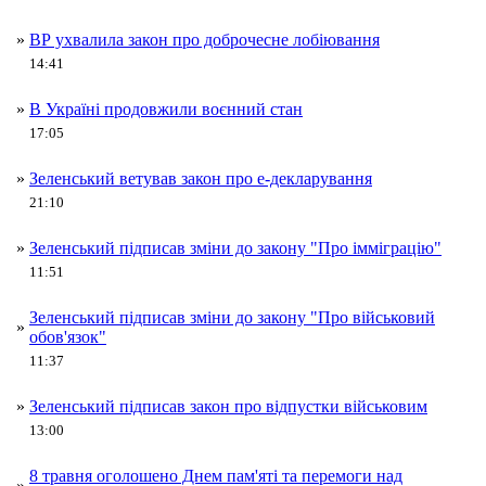
»
ВР ухвалила закон про доброчесне лобіювання
14:41
»
В Україні продовжили воєнний стан
17:05
»
Зеленський ветував закон про е-декларування
21:10
»
Зеленський підписав зміни до закону "Про імміграцію"
11:51
Зеленський підписав зміни до закону "Про військовий
»
обов'язок"
11:37
»
Зеленський підписав закон про відпустки військовим
13:00
8 травня оголошено Днем пам'яті та перемоги над
»