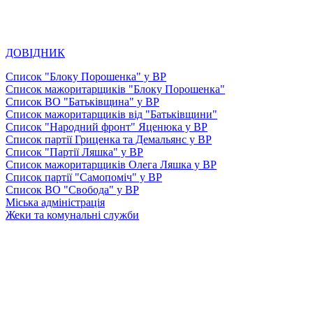
ДОВІДНИК
Список "Блоку Порошенка" у ВР
Список мажоритарщиків "Блоку Порошенка"
Список ВО "Батьківщина" у ВР
Список мажоритарщиків від "Батьківщини"
Список "Народний фронт" Яценюка у ВР
Список партії Гриценка та Демальянс у ВР
Список "Партії Ляшка" у ВР
Список мажоритарщиків Олега Ляшка у ВР
Список партії "Самопоміч" у ВР
Список ВО "Свобода" у ВР
Міська адміністрація
Жеки та комунальні служби