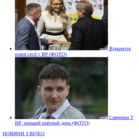
Відкриття
нової сесії у ВР (ФОТО)
Савченко У
ВР: перший робочий день (ФОТО)
НОВИНИ З ВІДЕО