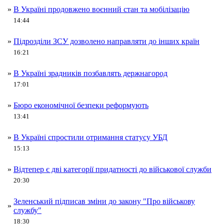
»
В Україні продовжено воєнний стан та мобілізацію
14:44
»
Підрозділи ЗСУ дозволено направляти до інших країн
16:21
»
В Україні зрадників позбавлять держнагород
17:01
»
Бюро економічної безпеки реформують
13:41
»
В Україні спростили отримання статусу УБД
15:13
»
Відтепер є дві категорії придатності до військової служби
20:30
Зеленський підписав зміни до закону "Про військову
»
службу"
18:30