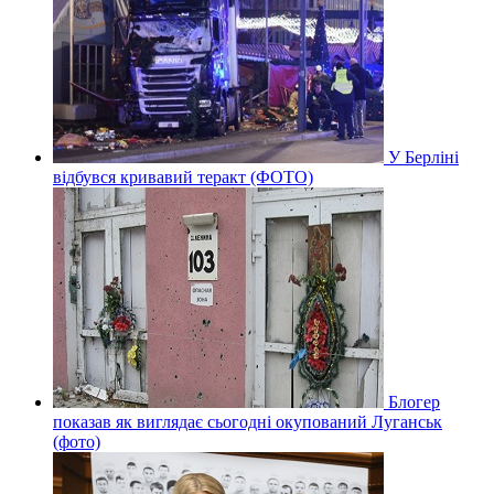
У Берліні
відбувся кривавий теракт (ФОТО)
Блогер
показав як виглядає сьогодні окупований Луганськ
(фото)