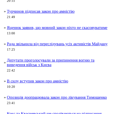
20:55
»
Турчинов підписав закон про амністію
21:49
»
Яценюк заявив, що мовний закон ніхто не скасовуватиме
13:00
»
Рада звільнила від переслідувань усіх активістів Майдану
17:25
Депутати проголосували за припинення вогню та
»
виведення військ з Києва
22:42
»
В силу вступив закон про амністію
10:20
»
Опозиція доопрацювала закон про лікування Тимошенко
23:41
Кокс та Квасневський ще сподіваються на підписання