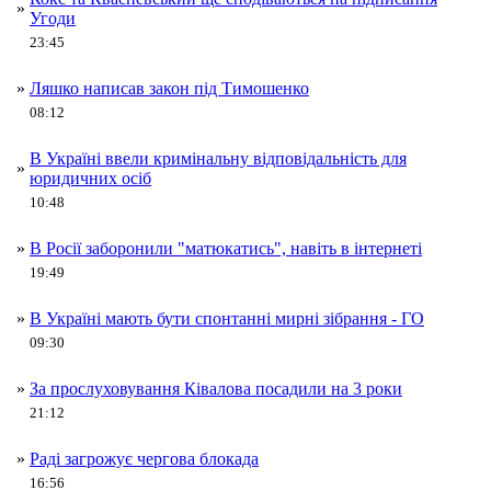
»
Угоди
23:45
»
Ляшко написав закон під Тимошенко
08:12
В Україні ввели кримінальну відповідальність для
»
юридичних осіб
10:48
»
В Росії заборонили "матюкатись", навіть в інтернеті
19:49
»
В Україні мають бути спонтанні мирні зібрання - ГО
09:30
»
За прослуховування Ківалова посадили на 3 роки
21:12
»
Раді загрожує чергова блокада
16:56