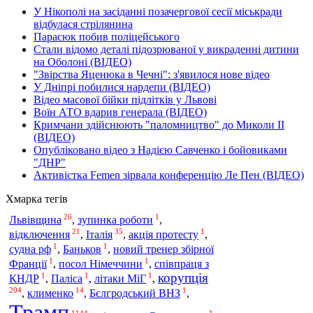
У Нікополі на засіданні позачергової сесії міськради
відбулася стрілянина
Парасюк побив поліцейського
Стали відомо деталі підозрюваної у викраденні дитини
на Оболоні (ВІДЕО)
"Звірства Яценюка в Чечні": з'явилося нове відео
У Дніпрі побилися нардепи (ВІДЕО)
Відео масової бійки підлітків у Львові
Воїн АТО вдарив генерала (ВІДЕО)
Кримчани здійснюють "паломництво" до Миколи ІІ
(ВІДЕО)
Опубліковано відео з Надією Савченко і бойовиками
"ДНР"
Активістка Femen зірвала конференцію Ле Пен (ВІДЕО)
Хмарка тегів
26
1
Львівщина
,
зупинка роботи
,
21
35
1
відключення
Італія
,
,
акція протесту
,
1
1
судна рф
,
Баньков
,
новий тренер збірної
1
1
Франції
,
посол Німеччини
,
співпраця з
корупція
1
1
1
КНДР
,
Паліса
,
літаки МіГ
,
204
14
1
,
клименко
,
Бєлгродський ВНЗ
,
Трамп
1144
1