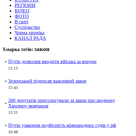
РЕГІОНИ
ВІДЕО
ФОТО
В світі
Суспільство
Чорна хроніка
КАНАЛ РАДА
закон
Хмарка тегів:
»
Путін дозволив вводити війська за кордон
12:13
»
Зеленський підписав важливий закон
15:43
260 депутатів проголосували за закон про щоденну
»
Хвилину мовчання
12:51
»
Путін узаконив недійсність міжнародних судів у рф
16:48