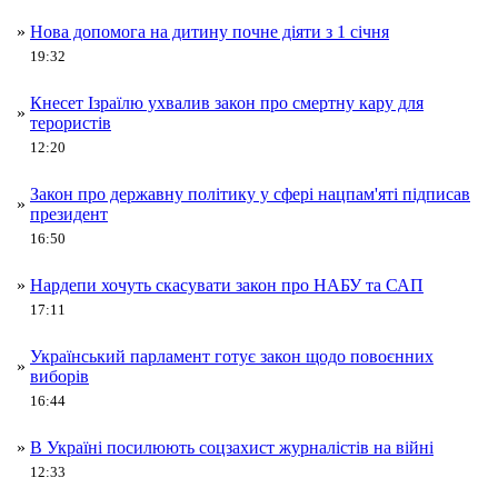
»
Нова допомога на дитину почне діяти з 1 січня
19:32
Кнесет Ізраїлю ухвалив закон про смертну кару для
»
терористів
12:20
Закон про державну політику у сфері нацпам'яті підписав
»
президент
16:50
»
Нардепи хочуть скасувати закон про НАБУ та САП
17:11
Український парламент готує закон щодо повоєнних
»
виборів
16:44
»
В Україні посилюють соцзахист журналістів на війні
12:33