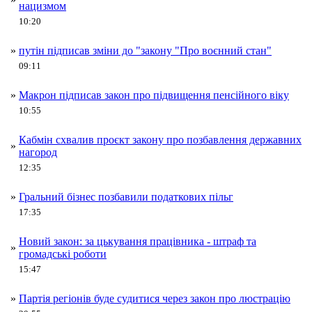
нацизмом
10:20
»
путін підписав зміни до "закону "Про воєнний стан"
09:11
»
Макрон підписав закон про підвищення пенсійного віку
10:55
Кабмін схвалив проєкт закону про позбавлення державних
»
нагород
12:35
»
Гральний бізнес позбавили податкових пільг
17:35
Новий закон: за цькування працівника - штраф та
»
громадські роботи
15:47
»
Партія регіонів буде судитися через закон про люстрацію