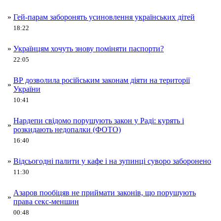
»
Гей-парам заборонять усиновлення українських дітей
18:22
»
Українцям хочуть знову поміняти паспорти?
22:05
ВР дозволила російським законам діяти на території
»
України
10:41
Нардепи свідомо порушують закон у Раді: курять і
»
розкидають недопалки (ФОТО)
16:40
»
Відсьогодні палити у кафе і на зупинці суворо заборонено
11:30
Азаров пообіцяв не приймати законів, що порушують
»
права секс-меншин
00:48