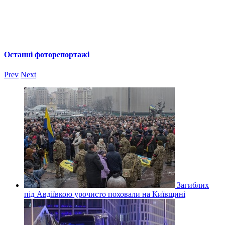
Останні фоторепортажі
Prev
Next
Загиблих
під Авдіївкою урочисто поховали на Київщині