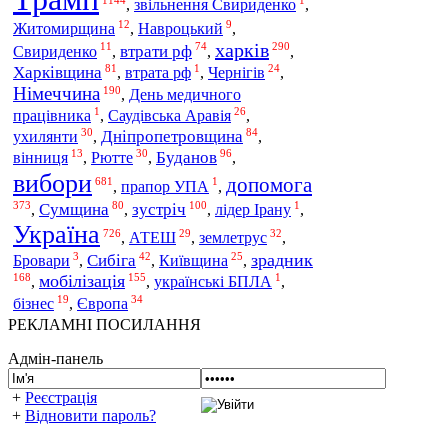
,
звільнення Свириденко
,
12
9
Житомирщина
,
Навроцький
,
харків
11
74
290
втрати рф
Свириденко
,
,
,
81
1
24
Харківщина
Чернігів
,
втрата рф
,
,
Німеччина
190
,
День медичного
1
26
Саудівська Аравія
працівника
,
,
30
84
ухилянти
Дніпропетровщина
,
,
13
30
96
Рютте
Буданов
вінниця
,
,
,
вибори
допомога
681
1
,
прапор УПА
,
373
80
100
1
зустріч
Сумщина
,
,
,
лідер Ірану
,
Україна
726
29
32
АТЕШ
землетрус
,
,
,
3
42
25
зрадник
Сибіга
Київщина
Бровари
,
,
,
168
155
1
мобілізація
,
,
українські БПЛА
,
19
34
бізнес
Європа
,
РЕКЛАМНІ ПОСИЛАННЯ
Адмін-панель
+
Реєстрація
+
Відновити пароль?