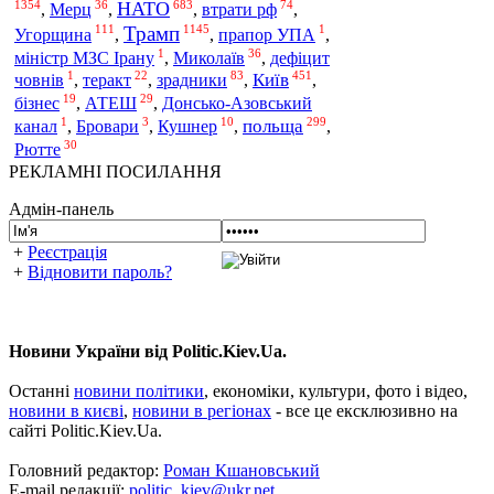
1354
36
683
74
НАТО
,
Мерц
,
,
втрати рф
,
Трамп
111
1145
1
Угорщина
,
,
прапор УПА
,
1
36
міністр МЗС Ірану
,
Миколаїв
,
дефіцит
1
22
83
451
Київ
човнів
,
теракт
,
зрадники
,
,
19
29
бізнес
,
АТЕШ
,
Донсько-Азовський
1
3
10
299
польща
канал
,
Бровари
,
Кушнер
,
,
30
Рютте
РЕКЛАМНІ ПОСИЛАННЯ
Адмін-панель
+
Реєстрація
+
Відновити пароль?
Новини України від Politic.Kiev.Ua.
Останні
новини політики
, економіки, культури, фото і відео,
новини в києві
,
новини в регіонах
- все це ексклюзивно на
сайті Politic.Kiev.Ua.
Головний редактор:
Роман Кшановський
E-mail редакції:
politic_kiev@ukr.net