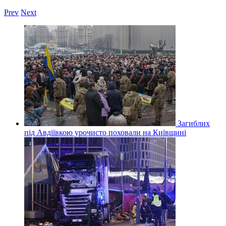
Prev
Next
Загиблих
під Авдіївкою урочисто поховали на Київщині