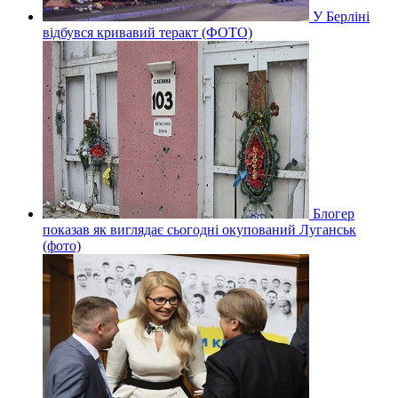
У Берліні
відбувся кривавий теракт (ФОТО)
Блогер
показав як виглядає сьогодні окупований Луганськ
(фото)