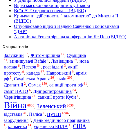
У Дніпрі побилися нардепи (ВІДЕО)
Відео масової бійки підлітків у Львові
Воїн АТО вдарив генерала (ВІДЕО)
Кримчани здійснюють "паломництво" до Миколи ІІ
(ВІДЕО)
Опубліковано відео з Надією Савченко і бойовиками
"ДНР"
Активістка Femen зірвала конференцію Ле Пен (ВІДЕО)
Хмарка тегів
97
12
Залужний
,
Житомирщина
,
Сумщина
81
1
26
,
винищувачі Rafale
,
Львівщина
,
нова
6
54
3
посада
,
Пєсков
,
розвіддані
,
акції
9
67
9
протесту
,
канада
,
Навроцький
,
армія
5
26
205
львів
рф
,
Саудівська Аравія
,
,
2
150
61
Єрмак
Драпатий
,
,
санкції проти рф
,
6
84
саміт НАТО
,
Дніпропетровщина
,
24
1
Чернігівщина
,
санкції проти Куби
,
Війна
Зеленський
6606
2030
,
,
путін
41
1
1886
відставка
,
Паліса
,
,
1
забруднення
,
День медичного працівника
США
1
14
1
,
клименко
,
українські БПЛА
,