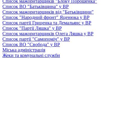
Список мажоритарщиків "Блоку Порошенка"
Список ВО "Батьківщина" у ВР
Список мажоритарщиків від "Батьківщини"
Список "Народний фронт" Яценюка у ВР
Список партії Гриценка та Демальянс у ВР
Список "Партії Ляшка" у ВР
Список мажоритарщиків Олега Ляшка у ВР
Список партії "Самопоміч" у ВР
Список ВО "Свобода" у ВР
Міська адміністрація
Жеки та комунальні служби