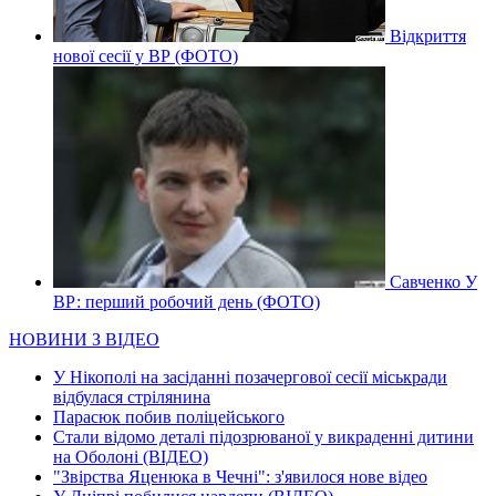
Відкриття
нової сесії у ВР (ФОТО)
Савченко У
ВР: перший робочий день (ФОТО)
НОВИНИ З ВІДЕО
У Нікополі на засіданні позачергової сесії міськради
відбулася стрілянина
Парасюк побив поліцейського
Стали відомо деталі підозрюваної у викраденні дитини
на Оболоні (ВІДЕО)
"Звірства Яценюка в Чечні": з'явилося нове відео