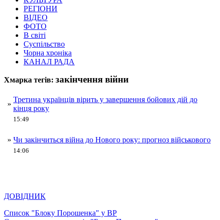
РЕГІОНИ
ВІДЕО
ФОТО
В світі
Суспільство
Чорна хроніка
КАНАЛ РАДА
закінчення війни
Хмарка тегів:
Третина українців вірить у завершення бойових дій до
»
кінця року
15:49
»
Чи закінчиться війна до Нового року: прогноз військового
14:06
ДОВІДНИК
Список "Блоку Порошенка" у ВР