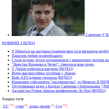
Савченко У В
НОВИНИ З ВІДЕО
У Нікополі на засіданні позачергової сесії міськради відбу
Парасюк побив поліцейського
Стали відомо деталі підозрюваної у викраденні дитини н
"Звірства Яценюка в Чечні": з'явилося нове відео
У Дніпрі побилися нардепи (ВІДЕО)
Відео масової бійки підлітків у Львові
Воїн АТО вдарив генерала (ВІДЕО)
Кримчани здійснюють "паломництво" до Миколи ІІ (ВІД
Опубліковано відео з Надією Савченко і бойовиками "ДН
Активістка Femen зірвала конференцію Ле Пен (ВІДЕО)
Хмарка тегів
732
63
24
223
ЄС
,
суми
,
атака дронів
,
Суд
,