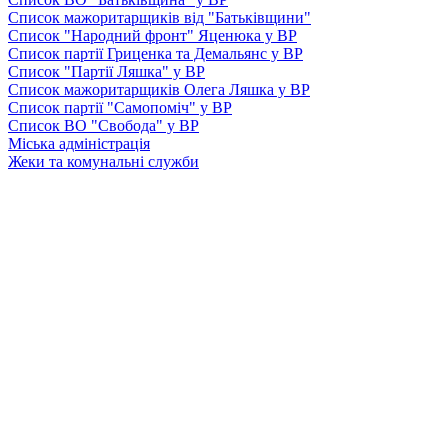
Список мажоритарщиків від "Батьківщини"
Список "Народний фронт" Яценюка у ВР
Список партії Гриценка та Демальянс у ВР
Список "Партії Ляшка" у ВР
Список мажоритарщиків Олега Ляшка у ВР
Список партії "Самопоміч" у ВР
Список ВО "Свобода" у ВР
Міська адміністрація
Жеки та комунальні служби