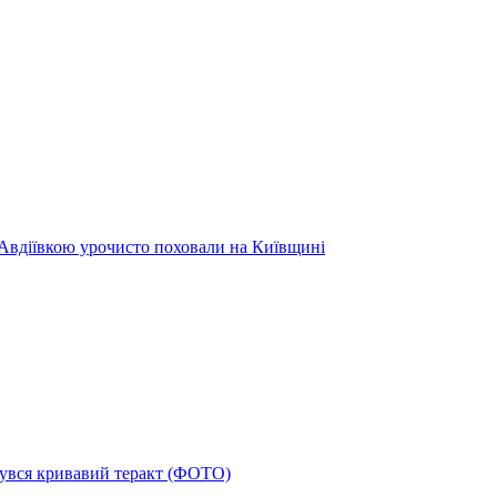
 Авдіївкою урочисто поховали на Київщині
дбувся кривавий теракт (ФОТО)