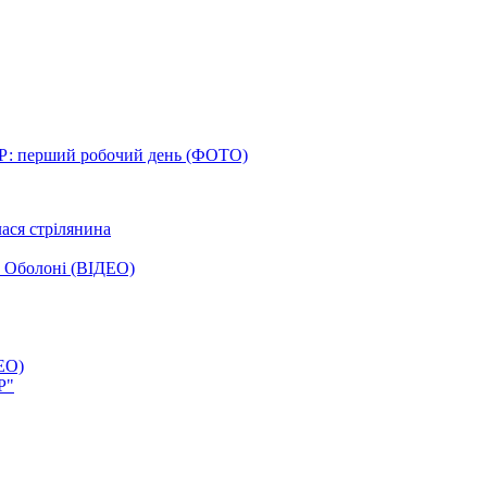
Р: перший робочий день (ФОТО)
лася стрілянина
а Оболоні (ВІДЕО)
ЕО)
Р"