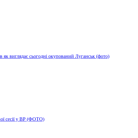
в як виглядає сьогодні окупований Луганськ (фото)
ої сесії у ВР (ФОТО)