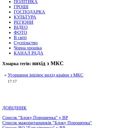
ПОЛІТИКА
ГРОШІ
ГОСПОДАРКА
КУЛЬТУРА
РЕГІОНИ
ВІДЕО
ФОТО
В світі
Суспільство
Чорна хроніка
КАНАЛ РАДА
вихід з МКС
Хмарка тегів:
»
Угорщини ініціює вихід країни з МКС
17:17
ДОВІДНИК
Список "Блоку Порошенка" у ВР
Список мажоритарщиків "Блоку Порошенка"
Список ВО "Батьківщина" у ВР