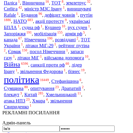
1
16
8
32
Паліса
,
Вінничина
,
ТОТ
,
землетрус
,
42
1
Сибіга
,
міністр МЗС Ірану
,
винищувачі
1
96
1
путін
Rafale
,
Буданов
,
дефіцит човнів
,
1886
683
9
НАТО
,
,
акції протесту
,
українські
1
1
10
1
БПЛА
,
судна рф
,
Кушнер
,
рух суден
,
191
155
5
Запоріжжя
,
мобілізація
,
армія рф
,
67
190
2
канада
,
Німеччина
,
розвіддані
,
ТОТ
1
1
України
,
літаки МіГ-29
,
рейтинг путіна
2
150
1
,
Єрмак
,
посол Німеччини
,
запаси
1
1
10
газу
,
літаки МіГ
,
військова допомога
,
Війна
6596
60
,
санкції проти рф
,
лідер
1
1
19
Ірану
,
звільнення Федорова
,
бізнес
,
політика
16449
6
,
Стефанішина
,
80
23
2
Сумщина
,
опитування
,
Драпатий
,
3
285
11
Китай
блекаут
,
,
Хмельницький
,
23
4
атака НПЗ
,
Хмара
,
звільнення
1
Свириденко
РЕКЛАМНІ ПОСИЛАННЯ
Адмін-панель