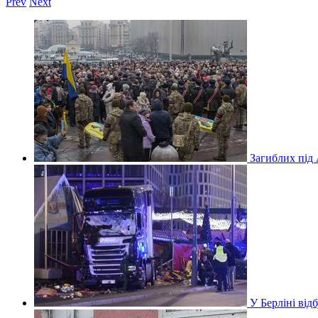
Prev
Next
Загиблих під
У Берліні ві