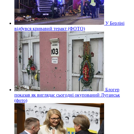
У Берліні
відбувся кривавий теракт (ФОТО)
Блогер
показав як виглядає сьогодні окупований Луганськ
(фото)