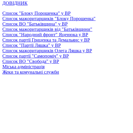
ДОВІДНИК
Список "Блоку Порошенка" у ВР
Список мажоритарщиків "Блоку Порошенка"
Список ВО "Батьківщина" у ВР
Список мажоритарщиків від "Батьківщини"
Список "Народний фронт" Яценюка у ВР
Список партії Гриценка та Демальянс у ВР
Список "Партії Ляшка" у ВР
Список мажоритарщиків Олега Ляшка у ВР
Список партії "Самопоміч" у ВР
Список ВО "Свобода" у ВР
Міська адміністрація
Жеки та комунальні служби