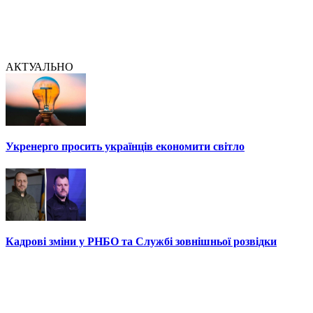
АКТУАЛЬНО
Укренерго просить українців економити світло
Кадрові зміни у РНБО та Службі зовнішньої розвідки