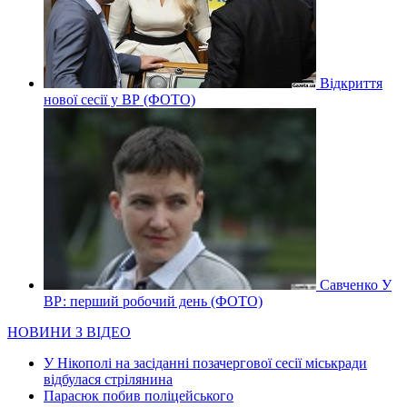
Відкриття
нової сесії у ВР (ФОТО)
Савченко У
ВР: перший робочий день (ФОТО)
НОВИНИ З ВІДЕО
У Нікополі на засіданні позачергової сесії міськради
відбулася стрілянина
Парасюк побив поліцейського