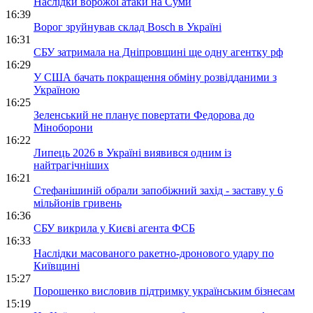
Наслідки ворожої атаки на Суми
16:39
Ворог зруйнував склад Bosch в Україні
16:31
СБУ затримала на Дніпровщині ще одну агентку рф
16:29
У США бачать покращення обміну розвідданими з
Україною
16:25
Зеленський не планує повертати Федорова до
Міноборони
16:22
Липець 2026 в Україні виявився одним із
найтрагічніших
16:21
Стефанішиній обрали запобіжний захід - заставу у 6
мільйонів гривень
16:36
СБУ викрила у Києві агента ФСБ
16:33
Наслідки масованого ракетно-дронового удару по
Київщині
15:27
Порошенко висловив підтримку українським бізнесам
15:19