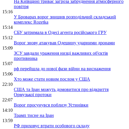
На Київщині триває загроза забруднення атмосферного
повітря
15:16
У Броварах ворог знищив розподільчий складський
комплекс Rozetka
15:14
СБУ затримала в Одесі агента російського ГРУ
15:12
Ворог знову атакував Одещину ударними дронами
15:09
ЗСУ завдали ураження низці важливих об'єктів
противника
15:07
рф перейшла до нової фази війни на виснаження
15:06
Хто може стати новим послом у США
22:10
США та Іран можуть домовитися про відкриття
Ормузької протоки
22:07
Ворог просунувся поблизу Устинівки
14:10
Трамп тисне на Іран
13:59
РФ приховує втрати особового складу