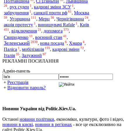
Полтавщина
,
Сі Цзіньпін
,
Львівщина
26
1
1
,
рух суден
,
кадрові зміни ЗСУ
,
1
61
забруднення
,
санкції проти рф
,
Москва
59
111
36
24
,
Угорщина
,
Мерц
,
Чернігівщина
,
1
1
Київ
акція протесту
,
винищувачі Rafale
,
451
21
373
допомога
,
відключення
,
,
11
41
Свириденко
,
воєнний стан
,
2030
6
4
Зеленський
,
нова посада
,
Хмара
,
1
155
72
Паліса
,
мобілізація
,
кадрові зміни
,
35
97
Італія
,
Залужний
РЕКЛАМНІ ПОСИЛАННЯ
Адмін-панель
+
Реєстрація
+
Відновити пароль?
Новини України від Politic.Kiev.Ua.
Останні
новини політики
, економіки, культури, фото і відео,
новини в києві
,
новини в регіонах
- все це ексклюзивно на
сайті Politic.Kiev.Ua.