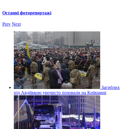
Останні фоторепортажі
Prev
Next
Загиблих
під Авдіївкою урочисто поховали на Київщині