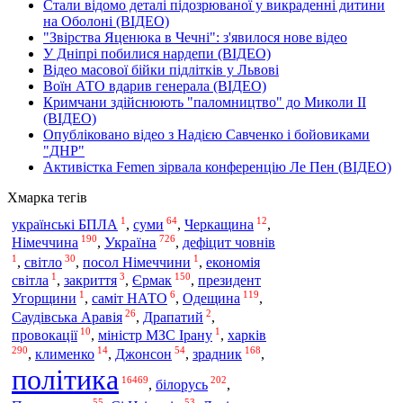
Стали відомо деталі підозрюваної у викраденні дитини
на Оболоні (ВІДЕО)
"Звірства Яценюка в Чечні": з'явилося нове відео
У Дніпрі побилися нардепи (ВІДЕО)
Відео масової бійки підлітків у Львові
Воїн АТО вдарив генерала (ВІДЕО)
Кримчани здійснюють "паломництво" до Миколи ІІ
(ВІДЕО)
Опубліковано відео з Надією Савченко і бойовиками
"ДНР"
Активістка Femen зірвала конференцію Ле Пен (ВІДЕО)
Хмарка тегів
1
64
12
українські БПЛА
,
суми
,
Черкащина
,
190
726
Україна
Німеччина
,
,
дефіцит човнів
1
30
1
,
світло
,
посол Німеччини
,
економія
1
3
150
світла
,
закриття
,
Єрмак
,
президент
1
6
119
Угорщини
,
саміт НАТО
,
Одещина
,
26
2
Саудівська Аравія
,
Драпатий
,
10
1
харків
провокації
,
міністр МЗС Ірану
,
290
14
54
168
,
клименко
,
Джонсон
,
зрадник
,
політика
16469
202
,
білорусь
,
55
53