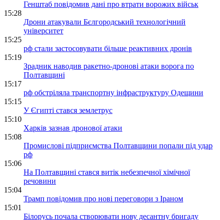
Генштаб повідомив дані про втрати ворожих військ
15:28
Дрони атакували Бєлгородський технологічний
університет
15:25
рф стали застосовувати більше реактивних дронів
15:19
Зрадник наводив ракетно-дронові атаки ворога по
Полтавщині
15:17
рф обстріляла транспортну інфраструктуру Одещини
15:15
У Єгипті стався землетрус
15:10
Харків зазнав дронової атаки
15:08
Промислові підприємства Полтавщини попали під удар
рф
15:06
На Полтавщині стався витік небезпечної хімічної
речовини
15:04
Трамп повідомив про нові переговори з Іраном
15:01
Білорусь почала створювати нову десантну бригаду