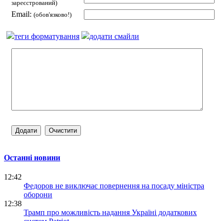
зареєстрований)
Email:
(обов'язково!)
теги форматування
додати смайли
Останні новини
12:42
Федоров не виключає повернення на посаду міністра
оборони
12:38
Трамп про можливість надання Україні додаткових