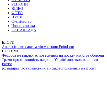
РЕГІОНИ
ВІДЕО
ФОТО
В світі
Суспільство
Чорна хроніка
КАНАЛ РАДА
БЛОГИ
Аналіз ігрових автоматів у казино PointLoto
ПО ТЕМІ
Федоров не виключає повернення на посаду міністра оборони
Трамп про можливість надання Україні додаткових систем
Patriot
рф відправляє українських військовополонених на фронт