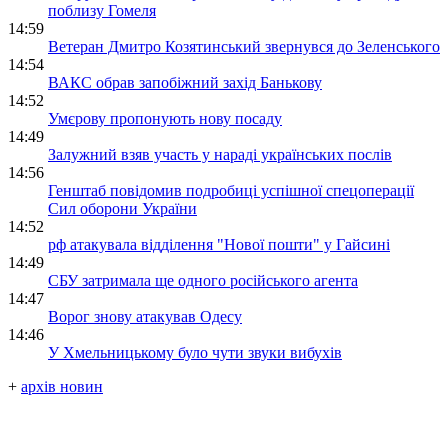
поблизу Гомеля
14:59
Ветеран Дмитро Козятинський звернувся до Зеленського
14:54
ВАКС обрав запобіжний захід Банькову
14:52
Умєрову пропонують нову посаду
14:49
Залужний взяв участь у нараді українських послів
14:56
Генштаб повідомив подробиці успішної спецоперації
Сил оборони України
14:52
рф атакувала відділення "Нової пошти" у Гайсині
14:49
СБУ затримала ще одного російського агента
14:47
Ворог знову атакував Одесу
14:46
У Хмельницькому було чути звуки вибухів
+
архів новин