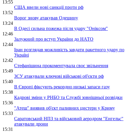
13:55
США ввели нові санкції проти рф
13:52
Ворог знову атакував Одещину
13:24
В Одесі сильна пожежа після удару "Оніксом"
12:46
Залужний про вступ України до НАТО
12:44
Іран розглядав можливість завдати ракетного удару по
Україні
12:42
Стефанішина прокоментувала своє звільнення
15:49
ЗСУ атакували ключові військові об'єкти рф
15:40
В Європі фіксують рекордно низькі запаси газу
15:38
Кадрові зміни у РНБО та Службі зовнішньої розвідки
15:36
"Атеш" виявив об'єкт паливних цистерн у Криму
15:33
Саратовський НПЗ та військовий аеродром "Енгельс"
атакували дрони
15:31