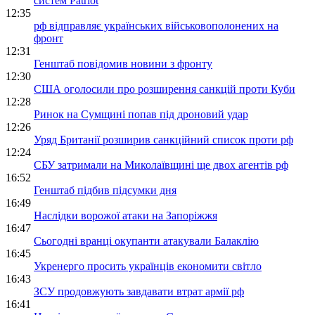
систем Patriot
12:35
рф відправляє українських військовополонених на
фронт
12:31
Генштаб повідомив новини з фронту
12:30
США оголосили про розширення санкцій проти Куби
12:28
Ринок на Сумщині попав під дроновий удар
12:26
Уряд Британії розширив санкційний список проти рф
12:24
СБУ затримали на Миколаївщині ще двох агентів рф
16:52
Генштаб підбив підсумки дня
16:49
Наслідки ворожої атаки на Запоріжжя
16:47
Сьогодні вранці окупанти атакували Балаклію
16:45
Укренерго просить українців економити світло
16:43
ЗСУ продовжують завдавати втрат армії рф
16:41