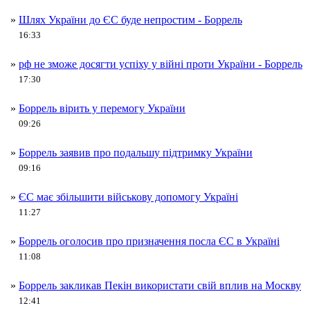
»
Шлях України до ЄС буде непростим - Боррель
16:33
»
рф не зможе досягти успіху у війні проти України - Боррель
17:30
»
Боррель вірить у перемогу України
09:26
»
Боррель заявив про подальшу підтримку України
09:16
»
ЄС має збільшити військову допомогу Україні
11:27
»
Боррель оголосив про призначення посла ЄС в Україні
11:08
»
Боррель закликав Пекін використати свій вплив на Москву
12:41