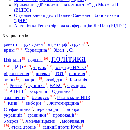
Кримчани здійснюють "паломництво" до Миколи ІІ
(ВІДЕО)
Опубліковано відео з Надією Савченко і бойовиками
"ДНР"
Активістка Femen зірвала конференцію Ле Пен (ВІДЕО)
Хмарка тегів
15
1
1
69
ракети
,
рух суден
,
втрата рф
,
грузія
,
1491
12
1
крим
,
Черкащина
,
Зідан
,
Сі
політика
53
299
польща
Цзіньпін
,
,
РФ
16479
4859
150
1
,
,
Єрмак
,
вступ до НАТО
,
21
4
8
13
відключення
,
поляки
,
ТОТ
,
вінниця
,
15
48
3
зміни
,
кадиров
,
розвіддані
,
Британія
21
30
1
6
,
Рютте
,
зупинка
,
ВАКС
,
Сумщина
81
29
3
119
,
АТЕШ
,
закриття
,
Одещина
,
57
202
звільнення
,
білорусь
,
Рязанський НПЗ
1
451
681
12
Київ
вибори
,
,
,
Житомирщина
,
7
178
Стефанішина
,
переговори
,
довіра
8
83
10
українців
,
зрадники
,
провокації
,
74
11
Умєров
,
Хмельницький
,
мобілізація
156
24
1
,
атака дронів
,
санкції проти Куби
,