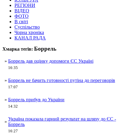
РЕГІОНИ
ВІДЕО
ФОТО
В світі
Суспільство
Чорна хроніка
КАНАЛ РАДА
Боррель
Хмарка тегів:
»
Боррель дав оцінку допомоги ЄС Україні
16:35
»
Боррель не бачить готовності путіна до переговорів
17:07
»
Боррель прибув до України
14:32
Україна показала гарний результат на шляху до ЄС -
»
Боррель
16:27