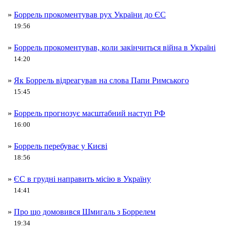
»
Боррель прокоментував рух України до ЄС
19:56
»
Боррель прокоментував, коли закінчиться війна в Україні
14:20
»
Як Боррель відреагував на слова Папи Римського
15:45
»
Боррель прогнозує масштабний наступ РФ
16:00
»
Боррель перебуває у Києві
18:56
»
ЄС в грудні направить місію в Україну
14:41
»
Про що домовився Шмигаль з Боррелем
19:34