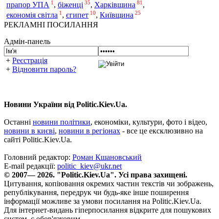
1
35
81
прапор УПА
,
біженці
,
Харківщина
,
1
10
25
економія світла
,
єгипет
,
Київщина
РЕКЛАМНІ ПОСИЛАННЯ
Адмін-панель
+
Реєстрація
+
Відновити пароль?
Новини України від Politic.Kiev.Ua.
Останні
новини політики
, економіки, культури, фото і відео,
новини в києві
,
новини в регіонах
- все це ексклюзивно на
сайті Politic.Kiev.Ua.
Головний редактор:
Роман Кшановський
E-mail редакції:
politic_kiev@ukr.net
© 2007— 2026. "Politic.Kiev.Ua". Усі права захищені.
Цитування, копіювання окремих частин текстів чи зображень,
републікування, передрук чи будь-яке інше поширення
інформації можливе за умови посилання на Politic.Kiev.Ua.
Для інтернет-видань гіперпосилання відкрите для пошукових
систем, є обов'язковим.