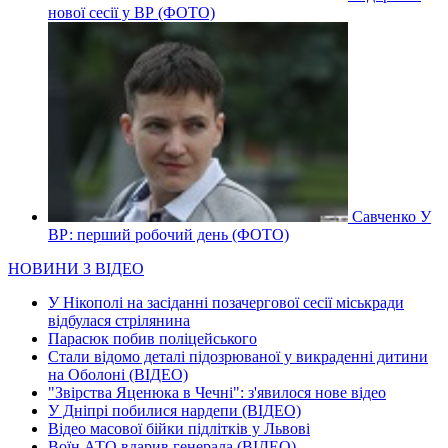
нової сесії у ВР (ФОТО)
Савченко У
ВР: перший робочий день (ФОТО)
НОВИНИ З ВІДЕО
У Нікополі на засіданні позачергової сесії міськради
відбулася стрілянина
Парасюк побив поліцейського
Стали відомо деталі підозрюваної у викраденні дитини
на Оболоні (ВІДЕО)
"Звірства Яценюка в Чечні": з'явилося нове відео
У Дніпрі побилися нардепи (ВІДЕО)
Відео масової бійки підлітків у Львові
Воїн АТО вдарив генерала (ВІДЕО)