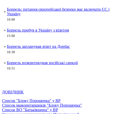
Боррель: питання європейської безпеки має включати ЄС і
»
Україну
10:00
»
Боррель прибув в Україну з візитом
15:00
»
Боррель запланував візит на Донбас
18:30
»
Боррель розкритикував російські санкції
10:51
ДОВІДНИК
Список "Блоку Порошенка" у ВР
Список мажоритарщиків "Блоку Порошенка"
Список ВО "Батьківщина" у ВР