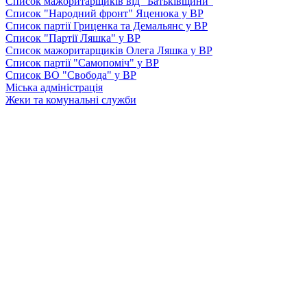
Список мажоритарщиків від "Батьківщини"
Список "Народний фронт" Яценюка у ВР
Список партії Гриценка та Демальянс у ВР
Список "Партії Ляшка" у ВР
Список мажоритарщиків Олега Ляшка у ВР
Список партії "Самопоміч" у ВР
Список ВО "Свобода" у ВР
Міська адміністрація
Жеки та комунальні служби