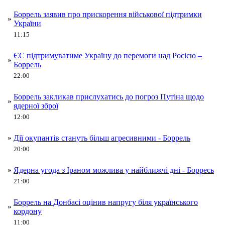
Боррель заявив про прискорення військової підтримки
»
України
11:15
ЄС підтримуватиме Україну до перемоги над Росією –
»
Боррель
22:00
Боррель закликав прислухатись до погроз Путіна щодо
»
ядерної зброї
12:00
»
Дії окупантів стануть більш агресивними - Боррель
20:00
»
Ядерна угода з Іраном можлива у найближчі дні - Борресь
21:00
Боррель на Донбасі оцінив напругу біля українського
»
кордону
11:00