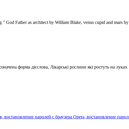
God Father as architect by William Blake, venus cupid and mars by 
означена форма дієслова, Лікарські рослини які ростуть на луках
 востановление паролей с браузера Opera, востановление пароле