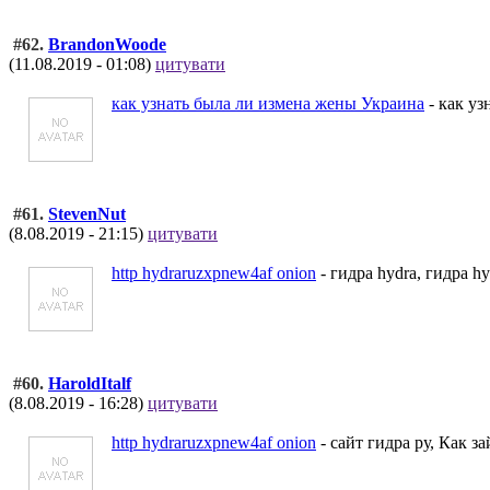
#62.
BrandonWoode
(11.08.2019 - 01:08)
цитувати
как узнать была ли измена жены Украина
- как уз
#61.
StevenNut
(8.08.2019 - 21:15)
цитувати
http hydraruzxpnew4af onion
- гидра hydra, гидра hy
#60.
HaroldItalf
(8.08.2019 - 16:28)
цитувати
http hydraruzxpnew4af onion
- сайт гидра ру, Как за