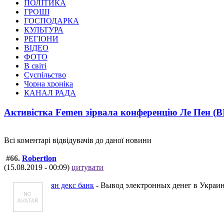
ПОЛІТИКА
ГРОШІ
ГОСПОДАРКА
КУЛЬТУРА
РЕГІОНИ
ВІДЕО
ФОТО
В світі
Суспільство
Чорна хроніка
КАНАЛ РАДА
Активістка Femen зірвала конференцію Ле Пен (
Всі коментарі відвідувачів до даної новини
#66.
Robertlon
(15.08.2019 - 00:09)
цитувати
ян декс банк
- Вывод электронных денег в Украи