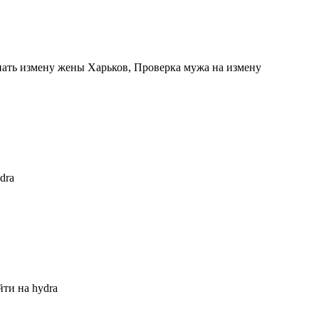
нать измену жены Харьков, Проверка мужа на измену
dra
йти на hydra