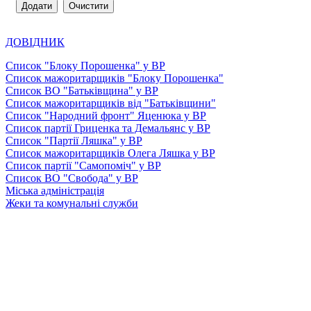
ДОВІДНИК
Список "Блоку Порошенка" у ВР
Список мажоритарщиків "Блоку Порошенка"
Список ВО "Батьківщина" у ВР
Список мажоритарщиків від "Батьківщини"
Список "Народний фронт" Яценюка у ВР
Список партії Гриценка та Демальянс у ВР
Список "Партії Ляшка" у ВР
Список мажоритарщиків Олега Ляшка у ВР
Список партії "Самопоміч" у ВР
Список ВО "Свобода" у ВР
Міська адміністрація
Жеки та комунальні служби