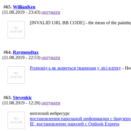
#65.
WillianKen
(11.08.2019 - 23:43)
цитувати
[INVALID URL BB CODE] - the mean of the painting " 
#64.
Raymondtax
(11.08.2019 - 22:53)
цитувати
Розповід ь як живеться тваринам у лісі влітку
- Не
#63.
Stevenkic
(11.08.2019 - 12:26)
цитувати
неплохой вебресурс
востановления парольной информации с браузеров,
IE, востановление паролей с Outlook Express