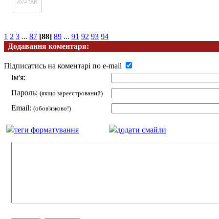
1
2
3
...
87
[88]
89
...
91
92
93
94
Додавання коментаря:
Підписатись на коментарі по e-mail
Ім'я:
Пароль:
(якщо зареєстрований)
Email:
(обов'язково!)
теги форматування
додати смайли