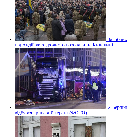
Загиблих
під Авдіївкою урочисто поховали на Київщині
У Берліні
відбувся кривавий теракт (ФОТО)