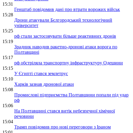
15:31
Генштаб повідомив дані про втрати ворожих військ
15:28
Дрони атакували Бєлгородський технологічний
університет
15:25
рф стали застосовувати більше реактивних дронів
15:19
Зрадник наводив ракетно-дронові атаки ворога по
Полтавщині
15:17
рф обстріляла транспортну інфраструктуру Одещини
15:15
У Єгипті стався землетрус
15:10
Харків зазнав дронової атаки
15:08
Промислові підприємства Полтавщини попали під удар
рф
15:06
На Полтавщині стався витік небезпечної хімічної
речовини
15:04
Трамп повідомив про нові переговори з Іраном
15:01