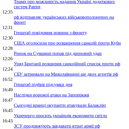
Трамп про можливість надання Україні додаткових
систем Patriot
12:35
рф відправляє українських військовополонених на
фронт
12:31
Генштаб повідомив новини з фронту
12:30
США оголосили про розширення санкцій проти Куби
12:28
Ринок на Сумщині попав під дроновий удар
12:26
Уряд Британії розширив санкційний список проти рф
12:24
СБУ затримали на Миколаївщині ще двох агентів рф
16:52
Генштаб підбив підсумки дня
16:49
Наслідки ворожої атаки на Запоріжжя
16:47
Сьогодні вранці окупанти атакували Балаклію
16:45
Укренерго просить українців економити світло
16:43
ЗСУ продовжують завдавати втрат армії рф