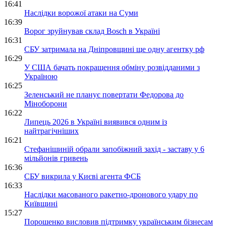
16:41
Наслідки ворожої атаки на Суми
16:39
Ворог зруйнував склад Bosch в Україні
16:31
СБУ затримала на Дніпровщині ще одну агентку рф
16:29
У США бачать покращення обміну розвідданими з
Україною
16:25
Зеленський не планує повертати Федорова до
Міноборони
16:22
Липець 2026 в Україні виявився одним із
найтрагічніших
16:21
Стефанішиній обрали запобіжний захід - заставу у 6
мільйонів гривень
16:36
СБУ викрила у Києві агента ФСБ
16:33
Наслідки масованого ракетно-дронового удару по
Київщині
15:27
Порошенко висловив підтримку українським бізнесам