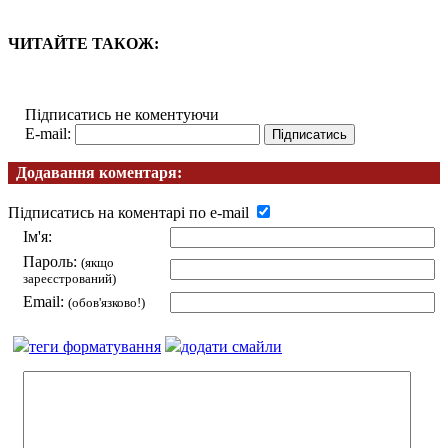
ЧИТАЙТЕ ТАКОЖ:
Підписатись не коментуючи
E-mail:
Додавання коментаря:
Підписатись на коментарі по e-mail
Ім'я:
Пароль:
(якщо
зареєстрований)
Email:
(обов'язково!)
теги форматування
додати смайли