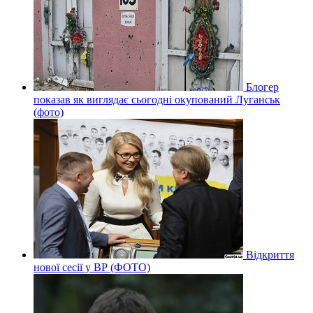
Блогер
показав як виглядає сьогодні окупований Луганськ
(фото)
Відкриття
нової сесії у ВР (ФОТО)