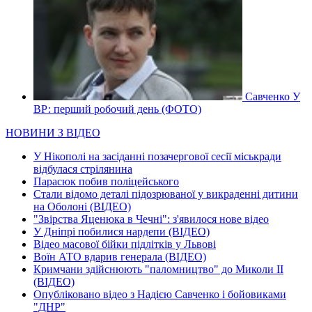
Савченко У
ВР: перший робочий день (ФОТО)
НОВИНИ З ВІДЕО
У Нікополі на засіданні позачергової сесії міськради
відбулася стрілянина
Парасюк побив поліцейського
Стали відомо деталі підозрюваної у викраденні дитини
на Оболоні (ВІДЕО)
"Звірства Яценюка в Чечні": з'явилося нове відео
У Дніпрі побилися нардепи (ВІДЕО)
Відео масової бійки підлітків у Львові
Воїн АТО вдарив генерала (ВІДЕО)
Кримчани здійснюють "паломництво" до Миколи ІІ
(ВІДЕО)
Опубліковано відео з Надією Савченко і бойовиками
"ДНР"