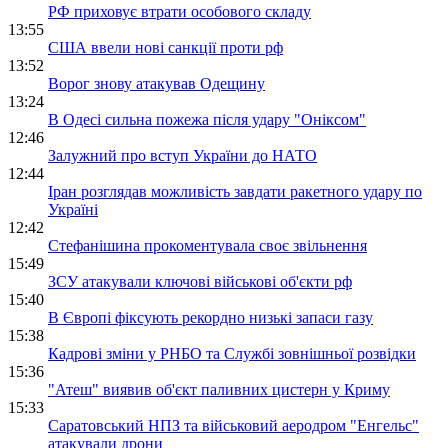
РФ приховує втрати особового складу
13:55
США ввели нові санкції проти рф
13:52
Ворог знову атакував Одещину
13:24
В Одесі сильна пожежа після удару "Оніксом"
12:46
Залужний про вступ України до НАТО
12:44
Іран розглядав можливість завдати ракетного удару по
Україні
12:42
Стефанішина прокоментувала своє звільнення
15:49
ЗСУ атакували ключові військові об'єкти рф
15:40
В Європі фіксують рекордно низькі запаси газу
15:38
Кадрові зміни у РНБО та Службі зовнішньої розвідки
15:36
"Атеш" виявив об'єкт паливних цистерн у Криму
15:33
Саратовський НПЗ та військовий аеродром "Енгельс"
атакували дрони