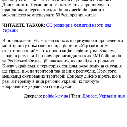
Донеччини та Луганщини та натомість запропонувало
працівникам перевестись до інших регіонів країни з
можливістю компенсувати 50 %за оренду житла.
ЧИТАЙТЕ ТАКОЖ:
ЄС розширив безмитні квоти для
України
В повідомленні «ІС» зазначається, що результати проведеного
моніторингу показали, що працівники «Укрзалізниці»
скептично сприймають пропозицію керівництва. Зокрема,
люди, в результаті впливу пропагандистських ЗМІ бойовиків
та Російської Федерації, вважають, що на підконтрольних
Києву українських територіях соціально-економічна ситуація
ще гірша, ніж на території так званих республік. Крім того,
мешканці окупованих територій Донбасу дійсно вірять, що в
разі їх переїзду в інші регіони України, їх почнуть
«обробляти» українські спецслужби.
Джерело:
politic.kiev.ua
| Теги:
Донбас
,
Укрзалізниця