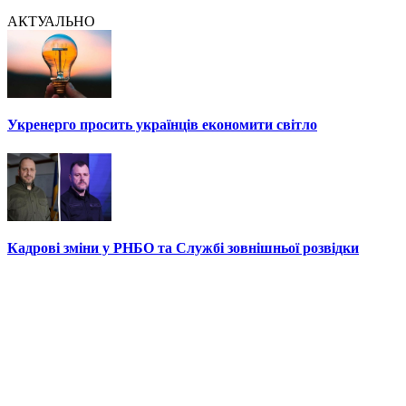
АКТУАЛЬНО
Укренерго просить українців економити світло
Кадрові зміни у РНБО та Службі зовнішньої розвідки