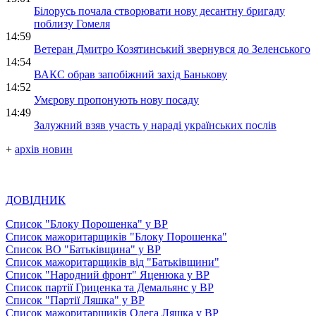
Білорусь почала створювати нову десантну бригаду
поблизу Гомеля
14:59
Ветеран Дмитро Козятинський звернувся до Зеленського
14:54
ВАКС обрав запобіжний захід Банькову
14:52
Умєрову пропонують нову посаду
14:49
Залужний взяв участь у нараді українських послів
+
архів новин
ДОВІДНИК
Список "Блоку Порошенка" у ВР
Список мажоритарщиків "Блоку Порошенка"
Список ВО "Батьківщина" у ВР
Список мажоритарщиків від "Батьківщини"
Список "Народний фронт" Яценюка у ВР
Список партії Гриценка та Демальянс у ВР
Список "Партії Ляшка" у ВР
Список мажоритарщиків Олега Ляшка у ВР