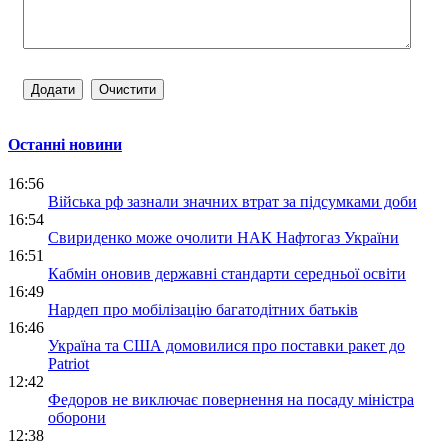
Останні новини
16:56
Війська рф зазнали значних втрат за підсумками доби
16:54
Свириденко може очолити НАК Нафтогаз України
16:51
Кабмін оновив державні стандарти середньої освіти
16:49
Нардеп про мобілізацію багатодітних батьків
16:46
Україна та США домовилися про поставки ракет до
Patriot
12:42
Федоров не виключає повернення на посаду міністра
оборони
12:38