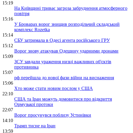
15:19
На Київщині триває загроза забруднення атмосферного
повітря
15:16
У Броварах ворог знищив розподільчий складський
комплекс Rozetka
15:14
СБУ затримала в Одесі агента російського ГРУ
15:12
Ворог знову атакував Одещину ударними дронами
15:09
ЗСУ завдали ураження низці важливих об'єктів
противника
15:07
рф перейшла до нової фази війни на виснаження
15:06
Хто може стати новим послом у США
22:10
США та Іран можуть домовитися про відкриття
Ормузької протоки
22:07
Ворог просунувся поблизу Устинівки
14:10
Трамп тисне на Іран
13:59