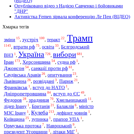
(ВІДЕО)
Опубліковано відео з Надією Савченко і бойовиками
"ДНР"
Активістка Femen зірвала конференцію Ле Пен (ВІДЕО)
Хмарка тегів
Трамп
15
100
22
зустріч
теракт
зміни
,
,
,
1145
75
33
втрати рф
освіта
,
,
,
Бєлгродський
Україна
вибори
1
726
681
ВНЗ
,
,
,
173
54
1
Іран
Херсонщина
,
,
судна рф
,
54
61
Джонсон
санкції проти рф
,
,
26
23
Саудівська Аравія
опитування
,
,
26
3
21
Львівщина
Париж
,
розвіддані
,
,
1
1
Франківськ
,
вступ до НАТО
,
84
49
Дніпропетровщина
вступ до ЄС
,
,
28
70
11
Федоров
зрадниця
,
,
Хмельницький
,
1
21
6
Британія
лідер Ірану
,
,
Балаклія
,
міністр
Кулеба
1
213
1
МЗС Ірану
,
,
дефіцит човнів
,
25
1
1
Київщина
,
зупинка
,
прапор УПА
,
7
9
Ормузька протока
,
Навроцький
,
1
1
президент Угорщини
,
літаки МіГ
,