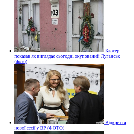
Блогер
показав як виглядає сьогодні окупований Луганськ
(фото)
Відкриття
нової сесії у ВР (ФОТО)