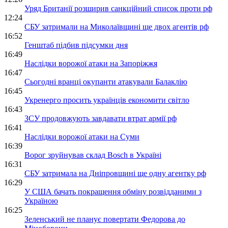
Уряд Британії розширив санкційний список проти рф
12:24
СБУ затримали на Миколаївщині ще двох агентів рф
16:52
Генштаб підбив підсумки дня
16:49
Наслідки ворожої атаки на Запоріжжя
16:47
Сьогодні вранці окупанти атакували Балаклію
16:45
Укренерго просить українців економити світло
16:43
ЗСУ продовжують завдавати втрат армії рф
16:41
Наслідки ворожої атаки на Суми
16:39
Ворог зруйнував склад Bosch в Україні
16:31
СБУ затримала на Дніпровщині ще одну агентку рф
16:29
У США бачать покращення обміну розвідданими з
Україною
16:25
Зеленський не планує повертати Федорова до