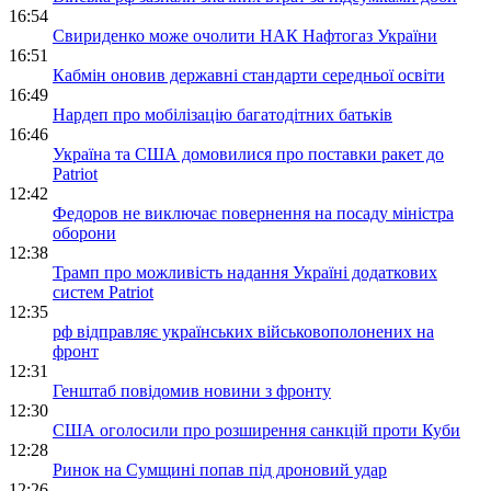
16:54
Свириденко може очолити НАК Нафтогаз України
16:51
Кабмін оновив державні стандарти середньої освіти
16:49
Нардеп про мобілізацію багатодітних батьків
16:46
Україна та США домовилися про поставки ракет до
Patriot
12:42
Федоров не виключає повернення на посаду міністра
оборони
12:38
Трамп про можливість надання Україні додаткових
систем Patriot
12:35
рф відправляє українських військовополонених на
фронт
12:31
Генштаб повідомив новини з фронту
12:30
США оголосили про розширення санкцій проти Куби
12:28
Ринок на Сумщині попав під дроновий удар
12:26