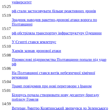
університет
15:25
рф стали застосовувати більше реактивних дронів
15:19
Зрадник наводив ракетно-дронові атаки ворога по
Полтавщині
15:17
рф обстріляла транспортну інфраструктуру Одещини
15:15
У Єгипті стався землетрус
15:10
Харків зазнав дронової атаки
15:08
Промислові підприємства Полтавщини попали під удар
рф
15:06
На Полтавщині стався витік небезпечної хімічної
речовини
15:04
Трамп повідомив про нові переговори з Іраном
15:01
Білорусь почала створювати нову десантну бригаду
поблизу Гомеля
14:59
Ветеран Дмитро Козятинський звернувся до Зеленського