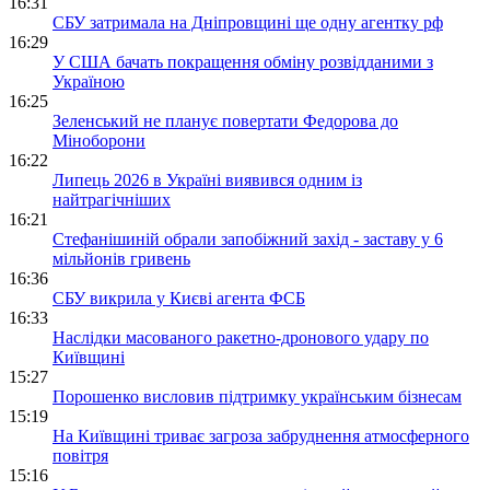
16:31
СБУ затримала на Дніпровщині ще одну агентку рф
16:29
У США бачать покращення обміну розвідданими з
Україною
16:25
Зеленський не планує повертати Федорова до
Міноборони
16:22
Липець 2026 в Україні виявився одним із
найтрагічніших
16:21
Стефанішиній обрали запобіжний захід - заставу у 6
мільйонів гривень
16:36
СБУ викрила у Києві агента ФСБ
16:33
Наслідки масованого ракетно-дронового удару по
Київщині
15:27
Порошенко висловив підтримку українським бізнесам
15:19
На Київщині триває загроза забруднення атмосферного
повітря
15:16