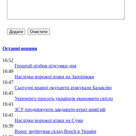
Останні новини
16:52
Генштаб підбив підсумки дня
16:49
Наслідки ворожої атаки на Запоріжжя
16:47
Сьогодні вранці окупанти атакували Балаклію
16:45
Укренерго просить українців економити світло
16:43
ЗСУ продовжують завдавати втрат армії рф
16:41
Наслідки ворожої атаки на Суми
16:39
Ворог зруйнував склад Bosch в Україні