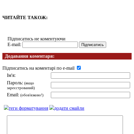
ЧИТАЙТЕ ТАКОЖ:
Підписатись не коментуючи
E-mail:
Додавання коментаря:
Підписатись на коментарі по e-mail
Ім'я:
Пароль:
(якщо
зареєстрований)
Email:
(обов'язково!)
теги форматування
додати смайли