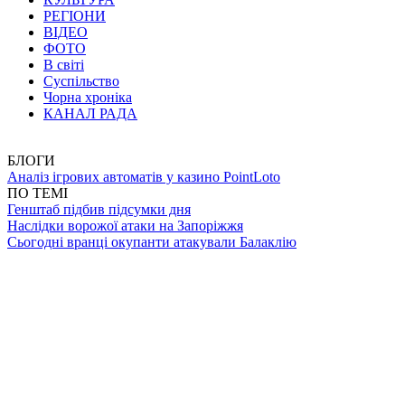
РЕГІОНИ
ВІДЕО
ФОТО
В світі
Суспільство
Чорна хроніка
КАНАЛ РАДА
БЛОГИ
Аналіз ігрових автоматів у казино PointLoto
ПО ТЕМІ
Генштаб підбив підсумки дня
Наслідки ворожої атаки на Запоріжжя
Сьогодні вранці окупанти атакували Балаклію