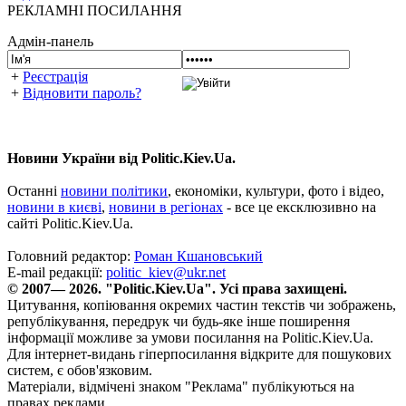
РЕКЛАМНІ ПОСИЛАННЯ
Адмін-панель
+
Реєстрація
+
Відновити пароль?
Новини України від Politic.Kiev.Ua.
Останні
новини політики
, економіки, культури, фото і відео,
новини в києві
,
новини в регіонах
- все це ексклюзивно на
сайті Politic.Kiev.Ua.
Головний редактор:
Роман Кшановський
E-mail редакції:
politic_kiev@ukr.net
© 2007— 2026. "Politic.Kiev.Ua". Усі права захищені.
Цитування, копіювання окремих частин текстів чи зображень,
републікування, передрук чи будь-яке інше поширення
інформації можливе за умови посилання на Politic.Kiev.Ua.
Для інтернет-видань гіперпосилання відкрите для пошукових
систем, є обов'язковим.
Матеріали, відмічені знаком "Реклама" публікуються на
правах реклами.