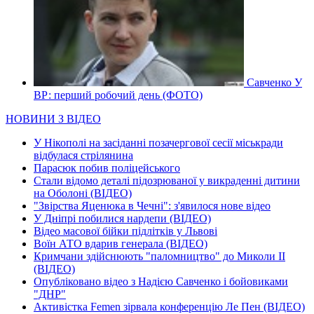
Савченко У
ВР: перший робочий день (ФОТО)
НОВИНИ З ВІДЕО
У Нікополі на засіданні позачергової сесії міськради
відбулася стрілянина
Парасюк побив поліцейського
Стали відомо деталі підозрюваної у викраденні дитини
на Оболоні (ВІДЕО)
"Звірства Яценюка в Чечні": з'явилося нове відео
У Дніпрі побилися нардепи (ВІДЕО)
Відео масової бійки підлітків у Львові
Воїн АТО вдарив генерала (ВІДЕО)
Кримчани здійснюють "паломництво" до Миколи ІІ
(ВІДЕО)
Опубліковано відео з Надією Савченко і бойовиками
"ДНР"
Активістка Femen зірвала конференцію Ле Пен (ВІДЕО)