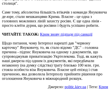
столиця".
Саме тому, абсолютна більшість втікачів з команди Януковича
де-юре, стали мешканцями Крима. Власне - це одна з
головних можливих ліній захисту росіян. Є ще одна лінія -
просто клеїти дурня, що росіяни і будуть успішно робити.
ЧИТАЙТЕ ТАКОЖ:
Крим знову підпаде під санкції
Щодо питання, чому Інтерпол нарешті дав "червону
карточку" Януковичу, то, як стало відомо "ДС" - головна
причина - підпис Януковича на одному з документів, що
супроводжував приватизацію Укртелекома. Тоді, як кажуть
наші джерела під одним із документів, які передбачали
незаконну (на думку слідства) трату близько 100 млн. грн.
стояла особиста віза Януковича. Власне цей епізод і став
причиною, яка дозволила Інтерполу прийняти рішення про
оголошення Януковича в міжнародний розшук.
Джерело:
politic.kiev.ua
| Теги:
Крим