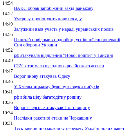
14:54
ВАКС обрав запобіжний захід Банькову
14:52
Умєрову пропонують нову посаду
14:49
Залужний взяв участь у нараді українських послів
14:56
Генштаб повідомив подробиці успішної спецоперації
Сил оборони України
14:52
рф атакувала відділення "Нової пошти" у Гайсині
14:49
СБУ затримала ще одного російського агента
14:47
Ворог знову атакував Одесу
14:46
У Хмельницькому було чути звуки вибухів
10:41
рф вбила цілу багатодітну родину
10:36
Ворог вчергове атакував Полтавщину
10:34
Наслідки ракетної атаки на Черкащину
10:31
Туск заявив про можливу передачу Україні нових ракет