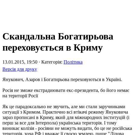
Скандальна Богатирьова
переховується в Криму
13.01.2015, 19:50 · Категорія:
Політика
Версія для друку
Янукович, Азаров і Богатирьова переховуються в Україні.
Росія не зможе екстрадиювати екс-президента, бо його немає
на території Росії
Як це парадоксально не звучить, але ми стали заручниками
ситуації з Кримом. Практично всі втікачі режиму Януковича
зараз прописані в Криму, який для міжнародних інституцій (і
перш за все для Інтерпола) українська територія. І тому
виникає колізія - росіяни не можуть видати, бо це не російська
територія, хоча РФ і вважає її своєю землею, пише "Ділова