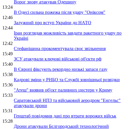
Ворог знову атакував Одещину
13:24
В Одесі сильна пожежа після удару "Оніксом"
12:46
Залужний про вступ України до НАТО
12:44
Іран розглядав можливість завдати ракетного удару по
Україні
12:42
Стефанішина прокоментувала своє звільнення
15:49
ЗСУ атакували ключові військові об'єкти рф
15:40
В Європі фіксують рекордно низькі запаси газу
15:38
Кадрові зміни у РНБО та Службі зовнішньої розвідки
15:36
"Атеш" виявив об'єкт паливних цистерн у Криму
15:33
Саратовський НПЗ та військовий аеродром "Енгельс"
атакували дрони
15:31
Генштаб повідомив дані про втрати ворожих військ
15:28
Дрони атакували Бєлгородський технологічний