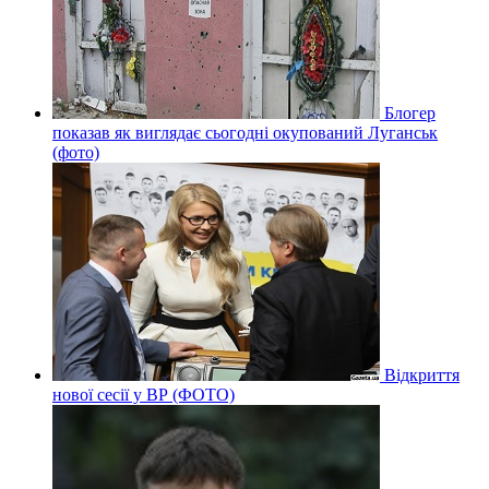
Блогер
показав як виглядає сьогодні окупований Луганськ
(фото)
Відкриття
нової сесії у ВР (ФОТО)