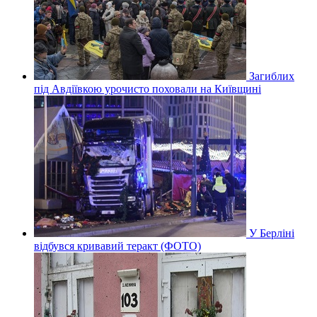
Загиблих
під Авдіївкою урочисто поховали на Київщині
У Берліні
відбувся кривавий теракт (ФОТО)