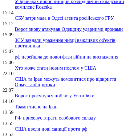
У Броварах ворог знищив розподільчий складський
комплекс Rozetka
15:14
СБУ затримала в Одесі агента російського ГРУ
15:12
Ворог знову атакував Одещину ударними дронами
15:09
ЗСУ завдали ураження низці важливих об'єктів
противника
15:07
рф перейшла до нової фази війни на виснаження
15:06
Хто може стати новим послом у США
22:10
США та Іран можуть домовитися про відкриття
Ормузької протоки
22:07
Ворог просунувся поблизу Устинівки
14:10
Трамп тисне на Іран
13:59
РФ приховує втрати особового складу
13:55
США ввели нові санкції проти рф
13:52