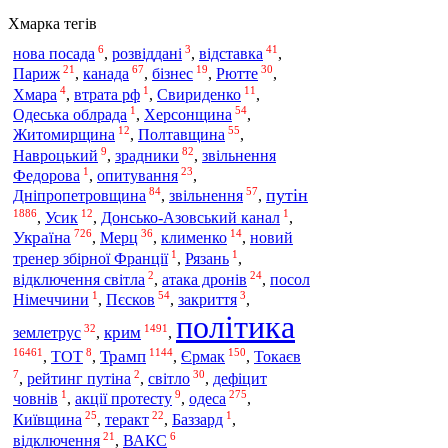
Хмарка тегів
6
3
41
нова посада
,
розвіддані
,
відставка
,
21
67
19
30
Париж
,
канада
,
бізнес
,
Рютте
,
4
1
11
Хмара
,
втрата рф
,
Свириденко
,
1
54
Одеська облрада
,
Херсонщина
,
12
55
Житомирщина
,
Полтавщина
,
9
82
Навроцький
,
зрадники
,
звільнення
1
23
Федорова
,
опитування
,
84
57
путін
Дніпропетровщина
,
звільнення
,
1886
12
1
,
Усик
,
Донсько-Азовський канал
,
726
36
14
Україна
,
Мерц
,
клименко
,
новий
1
1
тренер збірної Франції
,
Рязань
,
2
24
відключення світла
,
атака дронів
,
посол
1
54
3
Німеччини
,
Пєсков
,
закриття
,
політика
32
1491
крим
землетрус
,
,
16461
8
1144
150
Трамп
,
ТОТ
,
,
Єрмак
,
Токаєв
7
2
30
,
рейтинг путіна
,
світло
,
дефіцит
1
9
275
одеса
човнів
,
акції протесту
,
,
25
22
1
Київщина
,
теракт
,
Баззард
,
21
6
відключення
,
ВАКС