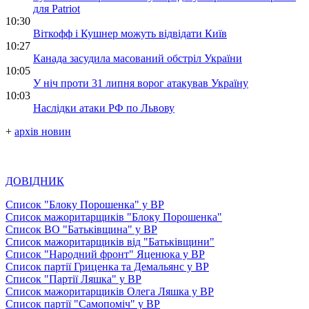
для Patriot
10:30
Віткофф і Кушнер можуть відвідати Київ
10:27
Канада засудила масований обстріл України
10:05
У ніч проти 31 липня ворог атакував Україну
10:03
Наслідки атаки РФ по Львову
+
архів новин
ДОВІДНИК
Список "Блоку Порошенка" у ВР
Список мажоритарщиків "Блоку Порошенка"
Список ВО "Батьківщина" у ВР
Список мажоритарщиків від "Батьківщини"
Список "Народний фронт" Яценюка у ВР
Список партії Гриценка та Демальянс у ВР
Список "Партії Ляшка" у ВР
Список мажоритарщиків Олега Ляшка у ВР
Список партії "Самопоміч" у ВР