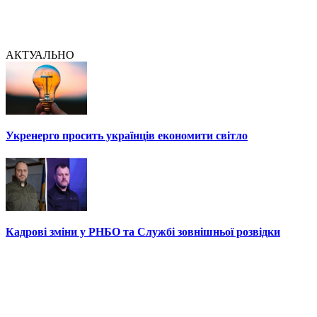
АКТУАЛЬНО
Укренерго просить українців економити світло
Кадрові зміни у РНБО та Службі зовнішньої розвідки