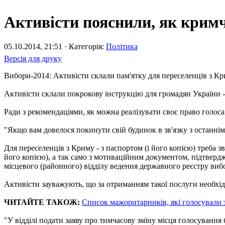
Активісти пояснили, як крим
05.10.2014, 21:51 · Категорія:
Політика
Версія для друку
Вибори-2014: Активісти склали пам'ятку для переселенців з Кр
Активісти склали покрокову інструкцію для громадян України 
Ради з рекомендаціями, як можна реалізувати своє право голоса
"Якщо вам довелося покинути свій будинок в зв'язку з останніми
Для переселенців з Криму - з паспортом (і його копією) треба з
його копією), а так само з мотиваційним документом, підтвердж
місцевого (районного) відділу ведення державного реєстру виб
Активісти зауважують, що за отриманням такої послуги необхід
ЧИТАЙТЕ ТАКОЖ:
Список мажоритарників, які голосували з
"У відділі подати заяву про тимчасову зміну місця голосування