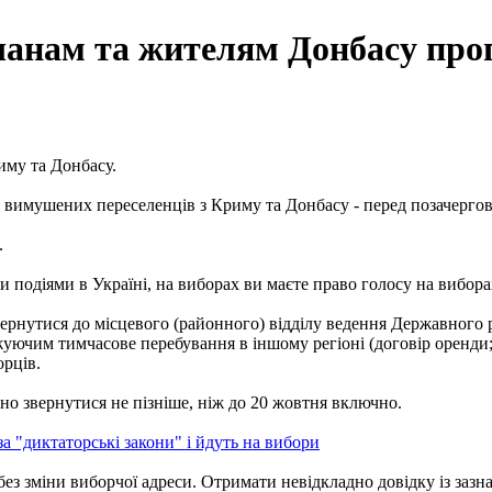
чанам та жителям Донбасу про
иму та Донбасу.
- вимушених переселенців з Криму та Донбасу - перед позачерг
.
 подіями в Україні, на виборах ви маєте право голосу на виборах 
вернутися до місцевого (районного) відділу ведення Державного р
уючим тимчасове перебування в іншому регіоні (договір оренди; т
орців.
но звернутися не пізніше, ніж до 20 жовтня включно.
а "диктаторські закони" і йдуть на вибори
 без зміни виборчої адреси. Отримати невідкладно довідку із заз