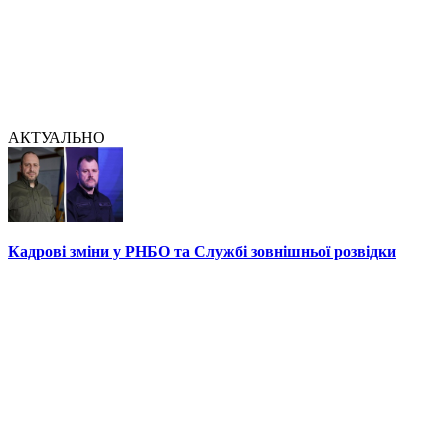
АКТУАЛЬНО
Кадрові зміни у РНБО та Службі зовнішньої розвідки