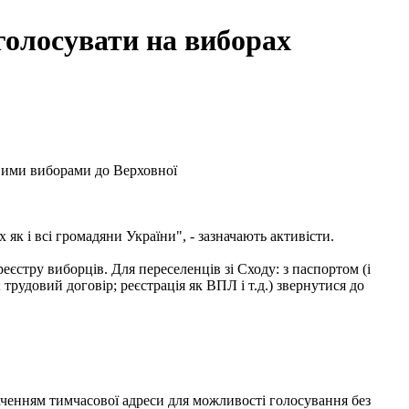
голосувати на виборах
овими виборами до Верховної
як і всі громадяни України", - зазначають активісти.
еєстру виборців. Для переселенців зі Сходу: з паспортом (і
рудовий договір; реєстрація як ВПЛ і т.д.) звернутися до
наченням тимчасової адреси для можливості голосування без