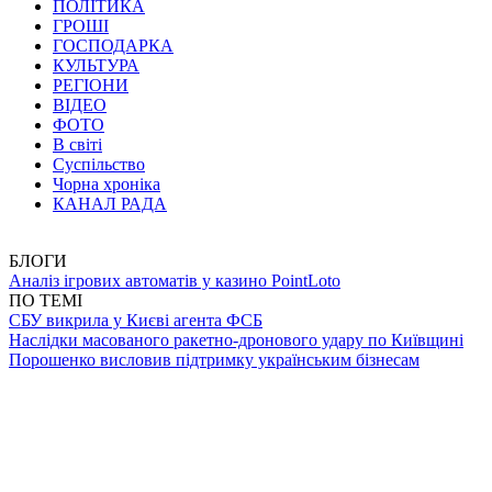
ПОЛІТИКА
ГРОШІ
ГОСПОДАРКА
КУЛЬТУРА
РЕГІОНИ
ВІДЕО
ФОТО
В світі
Суспільство
Чорна хроніка
КАНАЛ РАДА
БЛОГИ
Аналіз ігрових автоматів у казино PointLoto
ПО ТЕМІ
СБУ викрила у Києві агента ФСБ
Наслідки масованого ракетно-дронового удару по Київщині
Порошенко висловив підтримку українським бізнесам