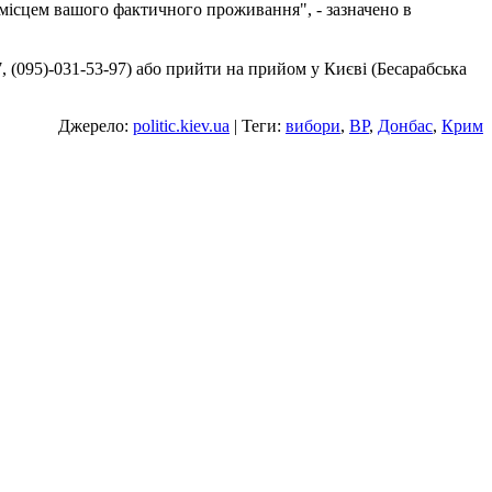
а місцем вашого фактичного проживання", - зазначено в
7, (095)-031-53-97) або прийти на прийом у Києві (Бесарабська
Джерело:
politic.kiev.ua
| Теги:
вибори
,
ВР
,
Донбас
,
Крим