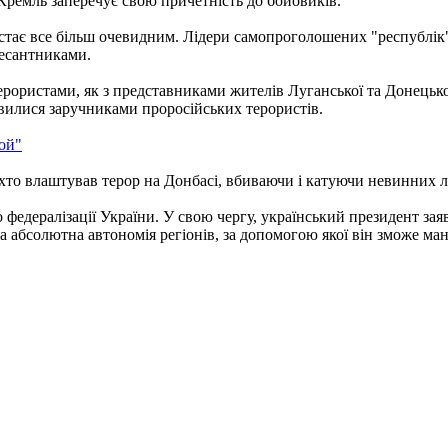
 Кремль заперечує свою причетність до бойовиків.
стає все більш очевидним. Лідери самопроголошених "республік"
десантниками.
ерористами, як з представниками жителів Луганської та Донецько
явилися заручниками проросійських терористів.
ой"
, хто влаштував терор на Донбасі, вбиваючи і катуючи невинних 
едералізації України. У свою чергу, український президент заяв
 а абсолютна автономія регіонів, за допомогою якої він зможе ма