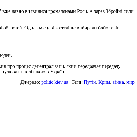
 вже давно виявилися громадянами Росії. А зараз Збройні сили
ї областей. Однак місцеві жителі не вибирали бойовиків
людей.
ив про процес децентралізації, який передбачає передачу
ніпулювати політикою в Україні.
Джерело:
politic.kiev.ua
| Теги:
Путін
,
Крим
,
війна
,
мир