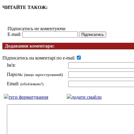
ЧИТАЙТЕ ТАКОЖ:
Підписатись не коментуючи
E-mail:
Додавання коментаря:
Підписатись на коментарі по e-mail
Ім'я:
Пароль:
(якщо зареєстрований)
Email:
(обов'язково!)
теги форматування
додати смайли