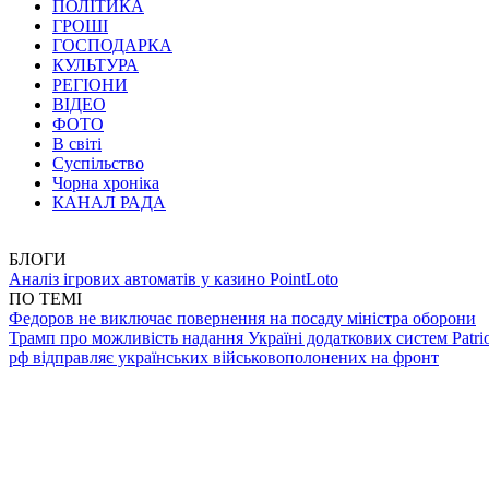
ПОЛІТИКА
ГРОШІ
ГОСПОДАРКА
КУЛЬТУРА
РЕГІОНИ
ВІДЕО
ФОТО
В світі
Суспільство
Чорна хроніка
КАНАЛ РАДА
БЛОГИ
Аналіз ігрових автоматів у казино PointLoto
ПО ТЕМІ
Федоров не виключає повернення на посаду міністра оборони
Трамп про можливість надання Україні додаткових систем Patrio
рф відправляє українських військовополонених на фронт