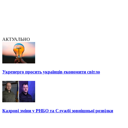
АКТУАЛЬНО
Укренерго просить українців економити світло
Кадрові зміни у РНБО та Службі зовнішньої розвідки