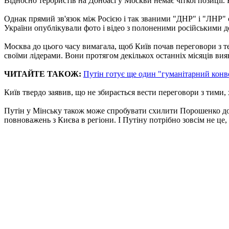
Відносно терористів на Донбасі у Москви немає чіткої позиції.
Однак прямий зв'язок між Росією і так званими "ДНР" і "ЛНР" 
України опублікували фото і відео з полоненими російськими 
Москва до цього часу вимагала, щоб Київ почав переговори з т
своїми лідерами. Вони протягом декількох останніх місяців ви
ЧИТАЙТЕ ТАКОЖ:
Путін готує ще один "гуманітарний конв
Київ твердо заявив, що не збирається вести переговори з тими
Путін у Мінську також може спробувати схилити Порошенко до ф
повноважень з Києва в регіони. І Путіну потрібно зовсім не це,