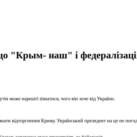
що "Крым- наш" і федералізаці
ін може нарешті зізнатися, чого він хоче від України.
изнати відторгнення Криму. Український президент на це не пого