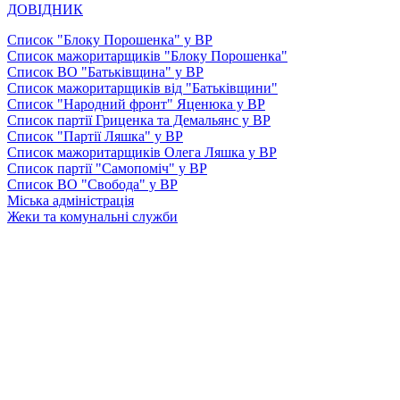
ДОВІДНИК
Список "Блоку Порошенка" у ВР
Список мажоритарщиків "Блоку Порошенка"
Список ВО "Батьківщина" у ВР
Список мажоритарщиків від "Батьківщини"
Список "Народний фронт" Яценюка у ВР
Список партії Гриценка та Демальянс у ВР
Список "Партії Ляшка" у ВР
Список мажоритарщиків Олега Ляшка у ВР
Список партії "Самопоміч" у ВР
Список ВО "Свобода" у ВР
Міська адміністрація
Жеки та комунальні служби