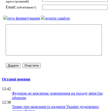
зареєстрований)
Email:
(обов'язково!)
теги форматування
додати смайли
Останні новини
12:42
Федоров не виключає повернення на посаду міністра
оборони
12:38
Трамп про можливість надання Україні додаткових