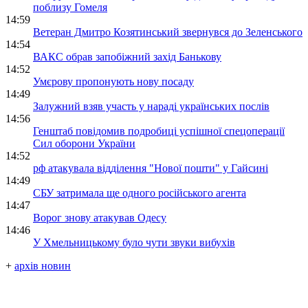
поблизу Гомеля
14:59
Ветеран Дмитро Козятинський звернувся до Зеленського
14:54
ВАКС обрав запобіжний захід Банькову
14:52
Умєрову пропонують нову посаду
14:49
Залужний взяв участь у нараді українських послів
14:56
Генштаб повідомив подробиці успішної спецоперації
Сил оборони України
14:52
рф атакувала відділення "Нової пошти" у Гайсині
14:49
СБУ затримала ще одного російського агента
14:47
Ворог знову атакував Одесу
14:46
У Хмельницькому було чути звуки вибухів
+
архів новин