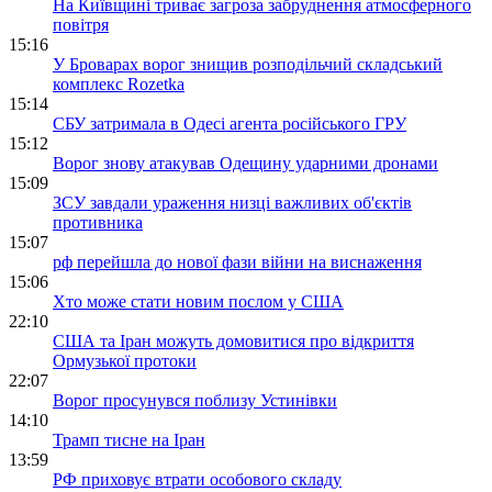
На Київщині триває загроза забруднення атмосферного
повітря
15:16
У Броварах ворог знищив розподільчий складський
комплекс Rozetka
15:14
СБУ затримала в Одесі агента російського ГРУ
15:12
Ворог знову атакував Одещину ударними дронами
15:09
ЗСУ завдали ураження низці важливих об'єктів
противника
15:07
рф перейшла до нової фази війни на виснаження
15:06
Хто може стати новим послом у США
22:10
США та Іран можуть домовитися про відкриття
Ормузької протоки
22:07
Ворог просунувся поблизу Устинівки
14:10
Трамп тисне на Іран
13:59
РФ приховує втрати особового складу