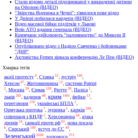
Стали відомо деталі підозрюваної у викраденні дитини
на Оболоні (ВІДЕО)
"Звірства Яценюка в Чечні": з'явилося нове відео
У Дніпрі побилися нардепи (ВІДЕО)
Відео масової бійки підлітків у Львові
Воїн АТО вдарив генерала (ВІДЕО)
Кримчани здійснюють "паломництво" до Миколи ІІ
(ВІДЕО)
Опубліковано відео з Надією Савченко і бойовиками
"ДНР"
Активістка Femen зірвала конференцію Ле Пен (ВІДЕО)
Хмарка тегів
9
52
100
зустріч
акції протесту
,
Ставка
,
,
67
12
Херсон
,
Житомирщина
,
системи Patriot
2
59
150
30
1
Єрмак
,
Москва
,
,
Рютте
,
Паліса
,
крим
205
48
1491
13
львів
,
кадиров
,
,
фейки
,
178
1
переговори
,
українські БПЛА
,
7
1
290
харків
Ормузька протока
,
зупинка
,
,
1
54
співпраця з КНДР
,
Херсонщина
,
атака
24
61
дронів
,
санкції проти рф
,
нова посада
6
100
49
Сирський
,
,
вступ до ЄС
,
Зеленський
2030
373
допомога
,
,