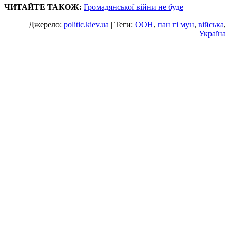
ЧИТАЙТЕ ТАКОЖ:
Громадянської війни не буде
Джерело:
politic.kiev.ua
| Теги:
ООН
,
пан гі мун
,
війська
,
Україна