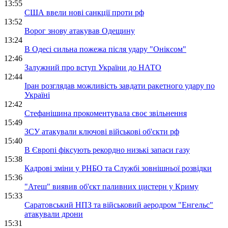
13:55
США ввели нові санкції проти рф
13:52
Ворог знову атакував Одещину
13:24
В Одесі сильна пожежа після удару "Оніксом"
12:46
Залужний про вступ України до НАТО
12:44
Іран розглядав можливість завдати ракетного удару по
Україні
12:42
Стефанішина прокоментувала своє звільнення
15:49
ЗСУ атакували ключові військові об'єкти рф
15:40
В Європі фіксують рекордно низькі запаси газу
15:38
Кадрові зміни у РНБО та Службі зовнішньої розвідки
15:36
"Атеш" виявив об'єкт паливних цистерн у Криму
15:33
Саратовський НПЗ та військовий аеродром "Енгельс"
атакували дрони
15:31