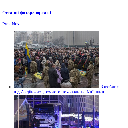
Останні фоторепортажі
Prev
Next
Загиблих
під Авдіївкою урочисто поховали на Київщині