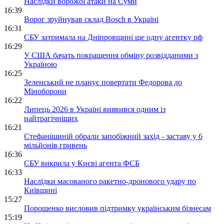
Наслідки ворожої атаки на Суми
16:39
Ворог зруйнував склад Bosch в Україні
16:31
СБУ затримала на Дніпровщині ще одну агентку рф
16:29
У США бачать покращення обміну розвідданими з
Україною
16:25
Зеленський не планує повертати Федорова до
Міноборони
16:22
Липець 2026 в Україні виявився одним із
найтрагічніших
16:21
Стефанішиній обрали запобіжний захід - заставу у 6
мільйонів гривень
16:36
СБУ викрила у Києві агента ФСБ
16:33
Наслідки масованого ракетно-дронового удару по
Київщині
15:27
Порошенко висловив підтримку українським бізнесам
15:19