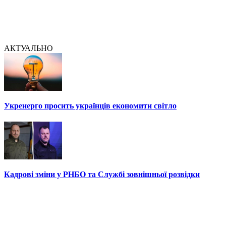
АКТУАЛЬНО
Укренерго просить українців економити світло
Кадрові зміни у РНБО та Службі зовнішньої розвідки