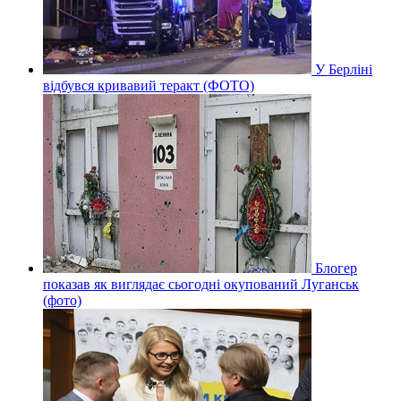
У Берліні
відбувся кривавий теракт (ФОТО)
Блогер
показав як виглядає сьогодні окупований Луганськ
(фото)