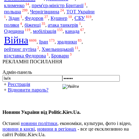
14
1
клименко
,
прем'єр-міністр Британії
,
299
24
польща
,
Чернігівщина
,
ТОТ України
1
1
27
10
819
СБУ
,
Зідан
,
Федоров
,
Кушнер
,
,
4
35
1
поляки
,
біженці
,
атака танкерів
,
119
155
67
Одещина
мобілізація
,
,
канада
,
Війна
6606
173
83
Іран
,
,
зрадники
,
2
11
рейтинг путіна
,
Хмельницький
,
1
3
відставка Федорова
,
Бровари
РЕКЛАМНІ ПОСИЛАННЯ
Адмін-панель
+
Реєстрація
+
Відновити пароль?
Новини України від Politic.Kiev.Ua.
Останні
новини політики
, економіки, культури, фото і відео,
новини в києві
,
новини в регіонах
- все це ексклюзивно на
сайті Politic.Kiev.Ua.