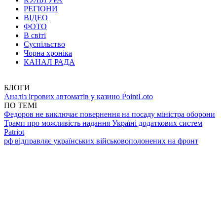
РЕГІОНИ
ВІДЕО
ФОТО
В світі
Суспільство
Чорна хроніка
КАНАЛ РАДА
БЛОГИ
Аналіз ігрових автоматів у казино PointLoto
ПО ТЕМІ
Федоров не виключає повернення на посаду міністра оборони
Трамп про можливість надання Україні додаткових систем
Patriot
рф відправляє українських військовополонених на фронт