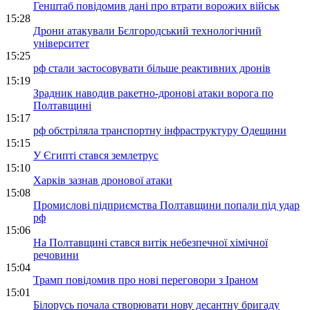
Генштаб повідомив дані про втрати ворожих військ
15:28
Дрони атакували Бєлгородський технологічний
університет
15:25
рф стали застосовувати більше реактивних дронів
15:19
Зрадник наводив ракетно-дронові атаки ворога по
Полтавщині
15:17
рф обстріляла транспортну інфраструктуру Одещини
15:15
У Єгипті стався землетрус
15:10
Харків зазнав дронової атаки
15:08
Промислові підприємства Полтавщини попали під удар
рф
15:06
На Полтавщині стався витік небезпечної хімічної
речовини
15:04
Трамп повідомив про нові переговори з Іраном
15:01
Білорусь почала створювати нову десантну бригаду