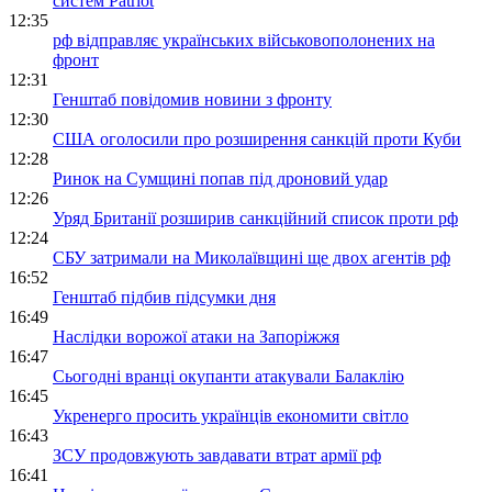
систем Patriot
12:35
рф відправляє українських військовополонених на
фронт
12:31
Генштаб повідомив новини з фронту
12:30
США оголосили про розширення санкцій проти Куби
12:28
Ринок на Сумщині попав під дроновий удар
12:26
Уряд Британії розширив санкційний список проти рф
12:24
СБУ затримали на Миколаївщині ще двох агентів рф
16:52
Генштаб підбив підсумки дня
16:49
Наслідки ворожої атаки на Запоріжжя
16:47
Сьогодні вранці окупанти атакували Балаклію
16:45
Укренерго просить українців економити світло
16:43
ЗСУ продовжують завдавати втрат армії рф
16:41