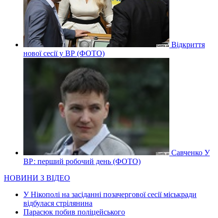
Відкриття
нової сесії у ВР (ФОТО)
Савченко У
ВР: перший робочий день (ФОТО)
НОВИНИ З ВІДЕО
У Нікополі на засіданні позачергової сесії міськради
відбулася стрілянина
Парасюк побив поліцейського