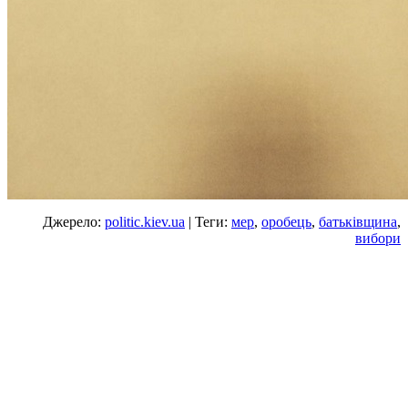
Джерело:
politic.kiev.ua
| Теги:
мер
,
оробець
,
батьківщина
,
вибори