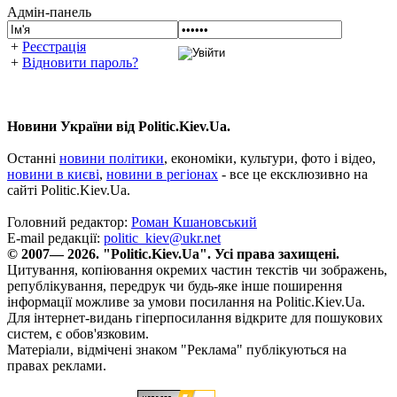
Адмін-панель
+
Реєстрація
+
Відновити пароль?
Новини України від Politic.Kiev.Ua.
Останні
новини політики
, економіки, культури, фото і відео,
новини в києві
,
новини в регіонах
- все це ексклюзивно на
сайті Politic.Kiev.Ua.
Головний редактор:
Роман Кшановський
E-mail редакції:
politic_kiev@ukr.net
© 2007— 2026. "Politic.Kiev.Ua". Усі права захищені.
Цитування, копіювання окремих частин текстів чи зображень,
републікування, передрук чи будь-яке інше поширення
інформації можливе за умови посилання на Politic.Kiev.Ua.
Для інтернет-видань гіперпосилання відкрите для пошукових
систем, є обов'язковим.
Матеріали, відмічені знаком "Реклама" публікуються на
правах реклами.