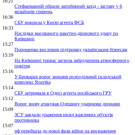
16:21
Стефанішиній обрали запобіжний захід - заставу у 6
мільйонів гривень
16:36
СБУ викрила у Києві агента ФСБ
16:33
Наслідки масованого ракетно-дронового удару по
Київщині
15:27
Порошенко висловив підтримку українським бізнесам
15:19
На Київщині триває загроза забруднення атмосферного
повітря
15:16
У Броварах ворог знищив розподільчий складський
комплекс Rozetka
15:14
СБУ затримала в Одесі агента російського ГРУ
15:12
Ворог знову атакував Одещину ударними дронами
15:09
ЗСУ завдали ураження низці важливих об'єктів
противника
15:07
рф перейшла до нової фази війни на виснаження