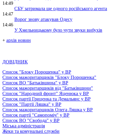
14:49
СБУ затримала ще одного російського агента
14:47
Ворог знову атакував Одесу
14:46
У Хмельницькому було чути звуки вибухів
+
архів новин
ДОВІДНИК
Список "Блоку Порошенка" у ВР
Список мажоритарщиків "Блоку Порошенка"
Список ВО "Батьківщина" у ВР
Список мажоритарщиків від "Батьківщини"
Список "Народний фронт" Яценюка у ВР
Список партії Гриценка та Демальянс у ВР
Список "Партії Ляшка" у ВР
Список мажоритарщиків Олега Ляшка у ВР
Список партії "Самопоміч" у ВР
Список ВО "Свобода" у ВР
Міська адміністрація
Жеки та комунальні служби