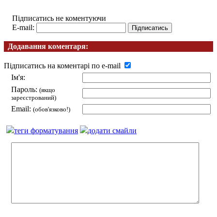
Підписатись не коментуючи
E-mail:
Додавання коментаря:
Підписатись на коментарі по e-mail
Ім'я:
Пароль:
(якщо
зареєстрований)
Email:
(обов'язково!)
теги форматування
додати смайли