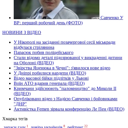
Савченко У
ВР: перший робочий день (ФОТО)
НОВИНИ З ВІДЕО
У Нікополі на засіданні позачергової сесії міськради
відбулася стрілянина
Парасюк побив поліцейського
Стали відомо деталі підозрюваної у викраденні дитини
на Оболоні (ВІДЕО)
"Звірства Яценюка в Чечні": з'явилося нове відео
У Дніпрі побилися нардепи (ВІДЕО)
Відео масової бійки підлітків у Львові
Воїн АТО вдарив генерала (ВІДЕО)
Кримчани здійснюють "паломництво" до Миколи ІІ
(ВІДЕО)
Опубліковано відео з Надією Савченко і бойовиками
"ДНР"
Активістка Femen зірвала конференцію Ле Пен (ВІДЕО)
Хмарка тегів
1
8
22
рейтинг
запаси газу
,
довіра українців
,
,