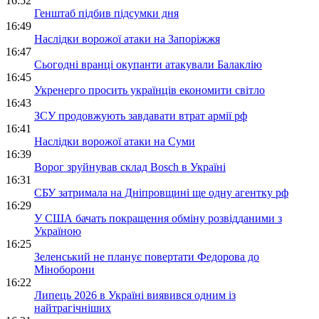
16:52
Генштаб підбив підсумки дня
16:49
Наслідки ворожої атаки на Запоріжжя
16:47
Сьогодні вранці окупанти атакували Балаклію
16:45
Укренерго просить українців економити світло
16:43
ЗСУ продовжують завдавати втрат армії рф
16:41
Наслідки ворожої атаки на Суми
16:39
Ворог зруйнував склад Bosch в Україні
16:31
СБУ затримала на Дніпровщині ще одну агентку рф
16:29
У США бачать покращення обміну розвідданими з
Україною
16:25
Зеленський не планує повертати Федорова до
Міноборони
16:22
Липець 2026 в Україні виявився одним із
найтрагічніших