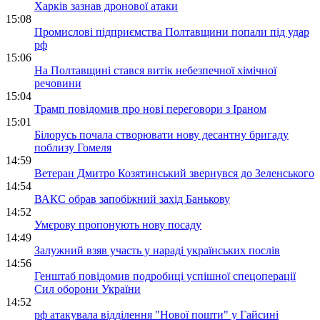
Харків зазнав дронової атаки
15:08
Промислові підприємства Полтавщини попали під удар
рф
15:06
На Полтавщині стався витік небезпечної хімічної
речовини
15:04
Трамп повідомив про нові переговори з Іраном
15:01
Білорусь почала створювати нову десантну бригаду
поблизу Гомеля
14:59
Ветеран Дмитро Козятинський звернувся до Зеленського
14:54
ВАКС обрав запобіжний захід Банькову
14:52
Умєрову пропонують нову посаду
14:49
Залужний взяв участь у нараді українських послів
14:56
Генштаб повідомив подробиці успішної спецоперації
Сил оборони України
14:52
рф атакувала відділення "Нової пошти" у Гайсині