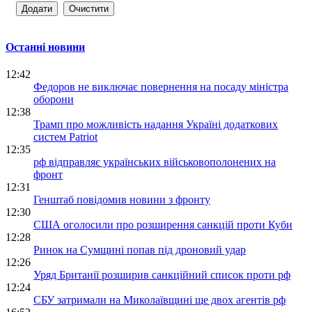
Останні новини
12:42
Федоров не виключає повернення на посаду міністра
оборони
12:38
Трамп про можливість надання Україні додаткових
систем Patriot
12:35
рф відправляє українських військовополонених на
фронт
12:31
Генштаб повідомив новини з фронту
12:30
США оголосили про розширення санкцій проти Куби
12:28
Ринок на Сумщині попав під дроновий удар
12:26
Уряд Британії розширив санкційний список проти рф
12:24
СБУ затримали на Миколаївщині ще двох агентів рф