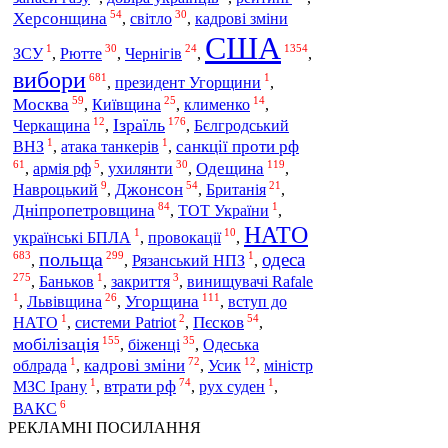
54
30
Херсонщина
світло
,
,
кадрові зміни
США
1
30
24
1354
Рютте
Чернігів
ЗСУ
,
,
,
,
вибори
681
1
,
президент Угорщини
,
59
25
14
Москва
Київщина
,
,
клименко
,
12
176
Ізраїль
Черкащина
,
,
Бєлгродський
1
1
санкції проти рф
ВНЗ
,
атака танкерів
,
61
5
30
119
Одещина
ухилянти
,
армія рф
,
,
,
9
54
21
Джонсон
Британія
Навроцький
,
,
,
84
1
Дніпропетровщина
,
ТОТ України
,
НАТО
1
10
українські БПЛА
,
провокації
,
польща
одеса
683
299
1
,
,
Рязанський НПЗ
,
275
1
3
,
Баньков
,
закриття
,
винищувачі Rafale
1
26
111
Львівщина
Угорщина
,
,
,
вступ до
1
2
54
Пєсков
НАТО
,
системи Patriot
,
,
155
35
мобілізація
біженці
,
,
Одеська
1
72
12
кадрові зміни
облрада
,
,
Усик
,
міністр
1
74
1
втрати рф
МЗС Ірану
,
,
рух суден
,
6
ВАКС
РЕКЛАМНІ ПОСИЛАННЯ