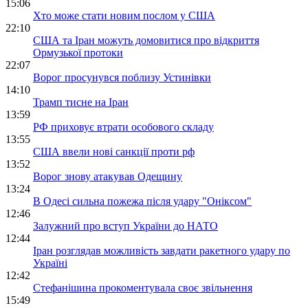
15:06
Хто може стати новим послом у США
22:10
США та Іран можуть домовитися про відкриття
Ормузької протоки
22:07
Ворог просунувся поблизу Устинівки
14:10
Трамп тисне на Іран
13:59
РФ приховує втрати особового складу
13:55
США ввели нові санкції проти рф
13:52
Ворог знову атакував Одещину
13:24
В Одесі сильна пожежа після удару "Оніксом"
12:46
Залужний про вступ України до НАТО
12:44
Іран розглядав можливість завдати ракетного удару по
Україні
12:42
Стефанішина прокоментувала своє звільнення
15:49