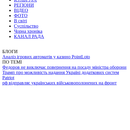
РЕГІОНИ
ВІДЕО
ФОТО
В світі
Суспільство
Чорна хроніка
КАНАЛ РАДА
БЛОГИ
Аналіз ігрових автоматів у казино PointLoto
ПО ТЕМІ
Федоров не виключає повернення на посаду міністра оборони
Трамп про можливість надання Україні додаткових систем
Patriot
рф відправляє українських військовополонених на фронт