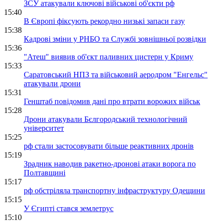
ЗСУ атакували ключові військові об'єкти рф
15:40
В Європі фіксують рекордно низькі запаси газу
15:38
Кадрові зміни у РНБО та Службі зовнішньої розвідки
15:36
"Атеш" виявив об'єкт паливних цистерн у Криму
15:33
Саратовський НПЗ та військовий аеродром "Енгельс"
атакували дрони
15:31
Генштаб повідомив дані про втрати ворожих військ
15:28
Дрони атакували Бєлгородський технологічний
університет
15:25
рф стали застосовувати більше реактивних дронів
15:19
Зрадник наводив ракетно-дронові атаки ворога по
Полтавщині
15:17
рф обстріляла транспортну інфраструктуру Одещини
15:15
У Єгипті стався землетрус
15:10