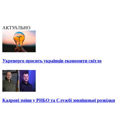
АКТУАЛЬНО
Укренерго просить українців економити світло
Кадрові зміни у РНБО та Службі зовнішньої розвідки