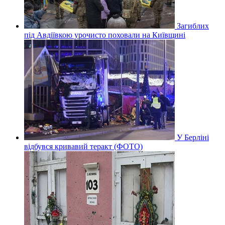
Загиблих
під Авдіївкою урочисто поховали на Київщині
У Берліні
відбувся кривавий теракт (ФОТО)