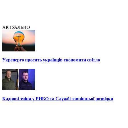
АКТУАЛЬНО
Укренерго просить українців економити світло
Кадрові зміни у РНБО та Службі зовнішньої розвідки