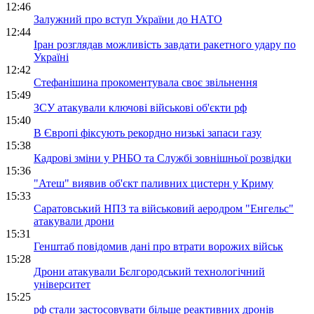
12:46
Залужний про вступ України до НАТО
12:44
Іран розглядав можливість завдати ракетного удару по
Україні
12:42
Стефанішина прокоментувала своє звільнення
15:49
ЗСУ атакували ключові військові об'єкти рф
15:40
В Європі фіксують рекордно низькі запаси газу
15:38
Кадрові зміни у РНБО та Службі зовнішньої розвідки
15:36
"Атеш" виявив об'єкт паливних цистерн у Криму
15:33
Саратовський НПЗ та військовий аеродром "Енгельс"
атакували дрони
15:31
Генштаб повідомив дані про втрати ворожих військ
15:28
Дрони атакували Бєлгородський технологічний
університет
15:25
рф стали застосовувати більше реактивних дронів