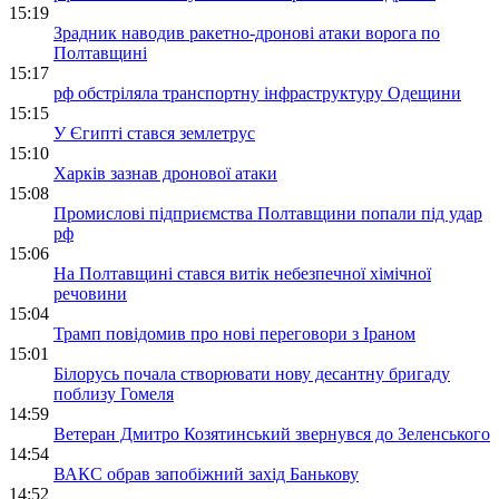
15:19
Зрадник наводив ракетно-дронові атаки ворога по
Полтавщині
15:17
рф обстріляла транспортну інфраструктуру Одещини
15:15
У Єгипті стався землетрус
15:10
Харків зазнав дронової атаки
15:08
Промислові підприємства Полтавщини попали під удар
рф
15:06
На Полтавщині стався витік небезпечної хімічної
речовини
15:04
Трамп повідомив про нові переговори з Іраном
15:01
Білорусь почала створювати нову десантну бригаду
поблизу Гомеля
14:59
Ветеран Дмитро Козятинський звернувся до Зеленського
14:54
ВАКС обрав запобіжний захід Банькову
14:52