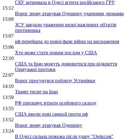
СБУ затримала в Одесі агента російського ГРУ
15:12
Ворог знову атакував Одещину ударними дронами
15:09
ЗСУ завдали ураження низці важливих об'єктів
противника
15:07
рф перейшла до нової фази війни на виснаження
15:06
Хто може стати новим послом у США
22:10
США та Іран можуть домовитися про відкриття
Ормузької протоки
22:07
Ворог просунувся поблизу Устинівки
14:10
Трамп тисне на Іран
13:59
РФ приховує втрати особового складу
13:55
США ввели нові санкції проти рф
13:52
Ворог знову атакував Одещину
13:24
В Одесі сильна пожежа після удару "Оніксом"