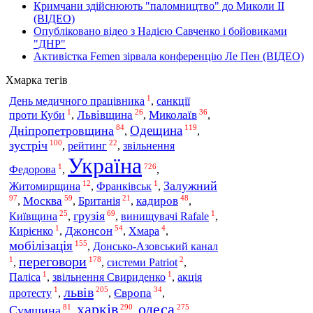
Кримчани здійснюють "паломництво" до Миколи ІІ
(ВІДЕО)
Опубліковано відео з Надією Савченко і бойовиками
"ДНР"
Активістка Femen зірвала конференцію Ле Пен (ВІДЕО)
Хмарка тегів
1
День медичного працівника
,
санкції
1
26
36
Львівщина
Миколаїв
проти Куби
,
,
,
Одещина
84
119
Дніпропетровщина
,
,
100
22
зустріч
рейтинг
,
,
звільнення
Україна
1
726
Федорова
,
,
12
1
Залужний
Житомирщина
,
Франківськ
,
97
59
21
48
Москва
Британія
кадиров
,
,
,
,
25
69
1
грузія
Київщина
,
,
винищувачі Rafale
,
1
54
4
Джонсон
Кирієнко
,
,
Хмара
,
мобілізація
155
,
Донсько-Азовський канал
переговори
1
178
2
,
,
системи Patriot
,
1
1
Паліса
,
звільнення Свириденко
,
акція
львів
1
205
34
Європа
протесту
,
,
,
харків
одеса
81
290
275
Сумщина
,
,
,