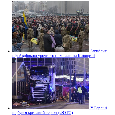
Загиблих
під Авдіївкою урочисто поховали на Київщині
У Берліні
відбувся кривавий теракт (ФОТО)