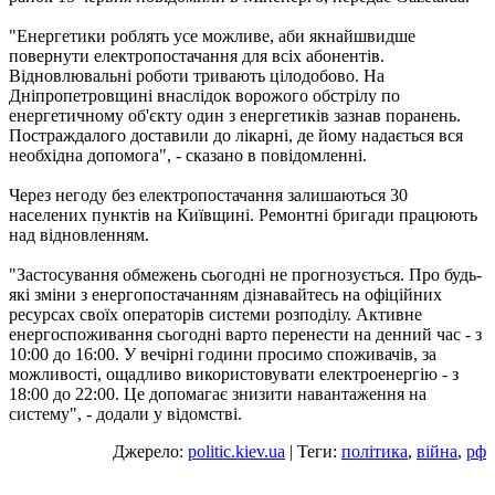
"Енергетики роблять усе можливе, аби якнайшвидше
повернути електропостачання для всіх абонентів.
Відновлювальні роботи тривають цілодобово. На
Дніпропетровщині внаслідок ворожого обстрілу по
енергетичному об'єкту один з енергетиків зазнав поранень.
Постраждалого доставили до лікарні, де йому надається вся
необхідна допомога", - сказано в повідомленні.
Через негоду без електропостачання залишаються 30
населених пунктів на Київщині. Ремонтні бригади працюють
над відновленням.
"Застосування обмежень сьогодні не прогнозується. Про будь-
які зміни з енергопостачанням дізнавайтесь на офіційних
ресурсах своїх операторів системи розподілу. Активне
енергоспоживання сьогодні варто перенести на денний час - з
10:00 до 16:00. У вечірні години просимо споживачів, за
можливості, ощадливо використовувати електроенергію - з
18:00 до 22:00. Це допомагає знизити навантаження на
систему", - додали у відомстві.
Джерело:
politic.kiev.ua
| Теги:
політика
,
війна
,
рф