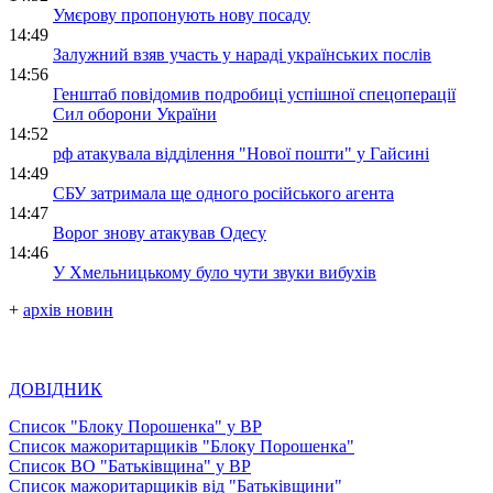
Умєрову пропонують нову посаду
14:49
Залужний взяв участь у нараді українських послів
14:56
Генштаб повідомив подробиці успішної спецоперації
Сил оборони України
14:52
рф атакувала відділення "Нової пошти" у Гайсині
14:49
СБУ затримала ще одного російського агента
14:47
Ворог знову атакував Одесу
14:46
У Хмельницькому було чути звуки вибухів
+
архів новин
ДОВІДНИК
Список "Блоку Порошенка" у ВР
Список мажоритарщиків "Блоку Порошенка"
Список ВО "Батьківщина" у ВР
Список мажоритарщиків від "Батьківщини"