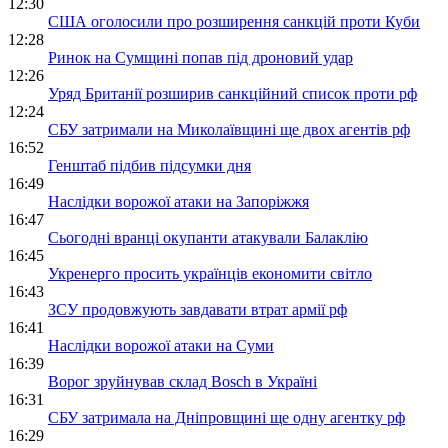
12:30
США оголосили про розширення санкцій проти Куби
12:28
Ринок на Сумщині попав під дроновий удар
12:26
Уряд Британії розширив санкційний список проти рф
12:24
СБУ затримали на Миколаївщині ще двох агентів рф
16:52
Генштаб підбив підсумки дня
16:49
Наслідки ворожої атаки на Запоріжжя
16:47
Сьогодні вранці окупанти атакували Балаклію
16:45
Укренерго просить українців економити світло
16:43
ЗСУ продовжують завдавати втрат армії рф
16:41
Наслідки ворожої атаки на Суми
16:39
Ворог зруйнував склад Bosch в Україні
16:31
СБУ затримала на Дніпровщині ще одну агентку рф
16:29