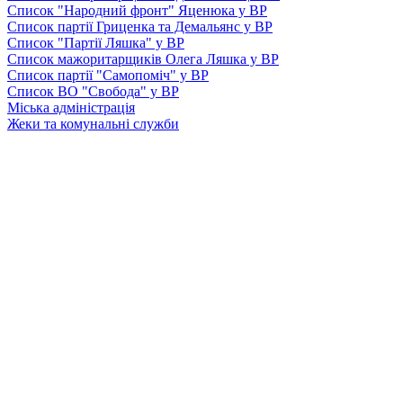
Список "Народний фронт" Яценюка у ВР
Список партії Гриценка та Демальянс у ВР
Список "Партії Ляшка" у ВР
Список мажоритарщиків Олега Ляшка у ВР
Список партії "Самопоміч" у ВР
Список ВО "Свобода" у ВР
Міська адміністрація
Жеки та комунальні служби