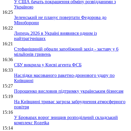
У США бачать покращення обміну розвідданими з
Україною
16:25
Зеленський не планує повертати Федорова до
Міноборони
16:22
Липець 2026 в Україні виявився одним із
найтрагічніших
16:21
Стефанішиній обрали запобіжний захід - заставу у 6
мільйонів гривень
16:36
СБУ викрила у Києві агента ФСБ
16:33
Наслідки масованого ракетно-дронового удару по
Київщині
15:27
Порошенко висловив підтримку українським бізнесам
15:19
На Київщині триває загроза забруднення атмосферного
повітря
15:16
У Броварах ворог знищив розподільчий складський
комплекс Rozetka
15:14