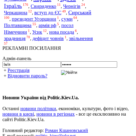
Ізраїль
176
11
24
Свириденко
Чернігів
,
,
,
12
49
Сирський
Черкащина
вступ до ЄС
,
,
100
1
64
суми
,
президент Угорщини
,
,
55
5
Полтавщина
,
армія рф
,
посол
1
12
6
Усик
Німеччини
,
,
нова посада
,
70
1
зрадниця
звільнення
,
дефіцит човнів
,
57
РЕКЛАМНІ ПОСИЛАННЯ
Адмін-панель
+
Реєстрація
+
Відновити пароль?
Новини України від Politic.Kiev.Ua.
Останні
новини політики
, економіки, культури, фото і відео,
новини в києві
,
новини в регіонах
- все це ексклюзивно на
сайті Politic.Kiev.Ua.
Головний редактор:
Роман Кшановський
E-mail редакції:
politic_kiev@ukr.net