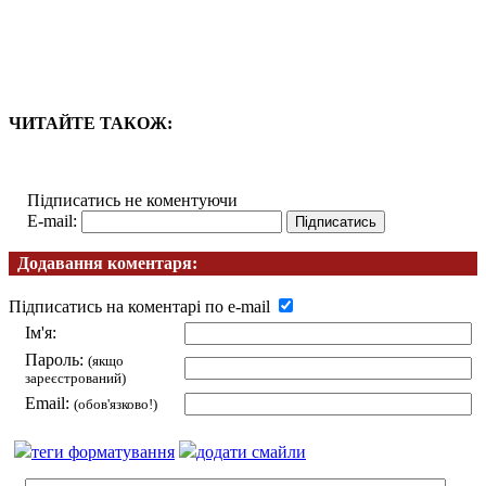
ЧИТАЙТЕ ТАКОЖ:
Підписатись не коментуючи
E-mail:
Додавання коментаря:
Підписатись на коментарі по e-mail
Ім'я:
Пароль:
(якщо
зареєстрований)
Email:
(обов'язково!)
теги форматування
додати смайли