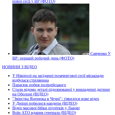
нової сесії у ВР (ФОТО)
Савченко У
ВР: перший робочий день (ФОТО)
НОВИНИ З ВІДЕО
У Нікополі на засіданні позачергової сесії міськради
відбулася стрілянина
Парасюк побив поліцейського
Стали відомо деталі підозрюваної у викраденні дитини
на Оболоні (ВІДЕО)
"Звірства Яценюка в Чечні": з'явилося нове відео
У Дніпрі побилися нардепи (ВІДЕО)
Відео масової бійки підлітків у Львові
Воїн АТО вдарив генерала (ВІДЕО)