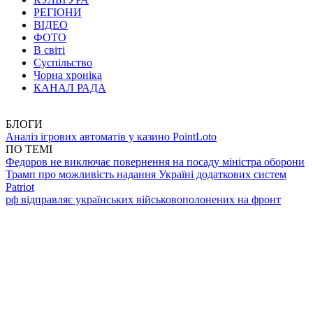
РЕГІОНИ
ВІДЕО
ФОТО
В світі
Суспільство
Чорна хроніка
КАНАЛ РАДА
БЛОГИ
Аналіз ігрових автоматів у казино PointLoto
ПО ТЕМІ
Федоров не виключає повернення на посаду міністра оборони
Трамп про можливість надання Україні додаткових систем
Patriot
рф відправляє українських військовополонених на фронт