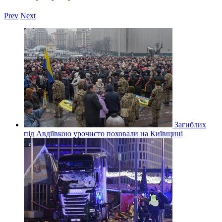
Prev
Next
Загиблих
під Авдіївкою урочисто поховали на Київщині