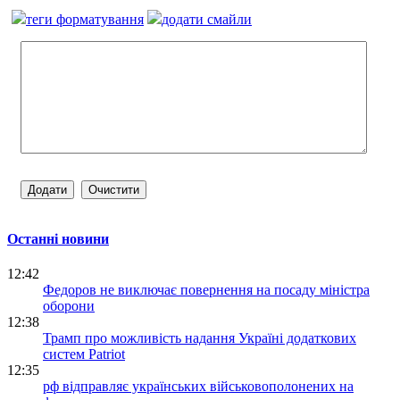
теги форматування
додати смайли
Останні новини
12:42
Федоров не виключає повернення на посаду міністра
оборони
12:38
Трамп про можливість надання Україні додаткових
систем Patriot
12:35
рф відправляє українських військовополонених на