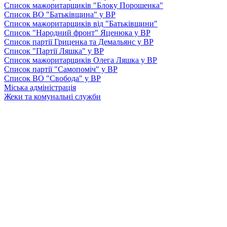
Список мажоритарщиків "Блоку Порошенка"
Список ВО "Батьківщина" у ВР
Список мажоритарщиків від "Батьківщини"
Список "Народний фронт" Яценюка у ВР
Список партії Гриценка та Демальянс у ВР
Список "Партії Ляшка" у ВР
Список мажоритарщиків Олега Ляшка у ВР
Список партії "Самопоміч" у ВР
Список ВО "Свобода" у ВР
Міська адміністрація
Жеки та комунальні служби