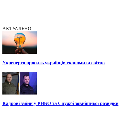
АКТУАЛЬНО
Укренерго просить українців економити світло
Кадрові зміни у РНБО та Службі зовнішньої розвідки