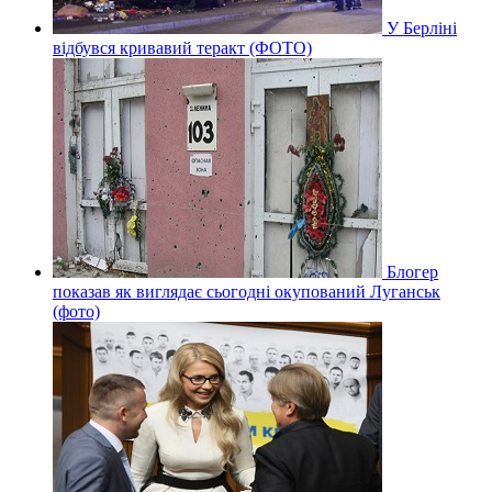
У Берліні
відбувся кривавий теракт (ФОТО)
Блогер
показав як виглядає сьогодні окупований Луганськ
(фото)