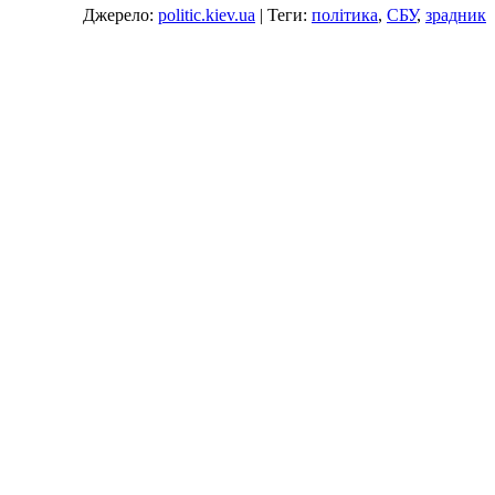
Джерело:
politic.kiev.ua
| Теги:
політика
,
СБУ
,
зрадник