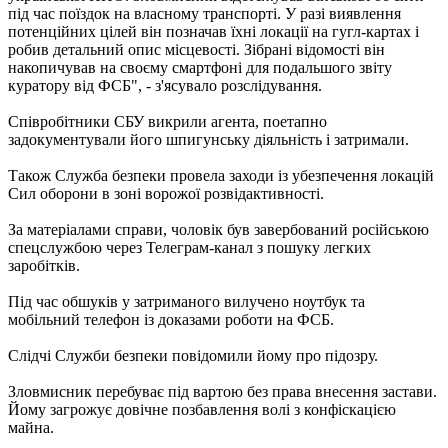
під час поїздок на власному транспорті. У разі виявлення
потенційних цілей він позначав їхні локації на гугл-картах і
робив детальний опис місцевості. Зібрані відомості він
накопичував на своєму смартфоні для подальшого звіту
куратору від ФСБ", - з'ясувало розслідування.
Співробітники СБУ викрили агента, поетапно
задокументували його шпигунську діяльність і затримали.
Також Служба безпеки провела заходи із убезпечення локацій
Сил оборони в зоні ворожої розвідактивності.
За матеріалами справи, чоловік був завербований російською
спецслужбою через Телеграм-канал з пошуку легких
заробітків.
Під час обшуків у затриманого вилучено ноутбук та
мобільний телефон із доказами роботи на ФСБ.
Слідчі Служби безпеки повідомили йому про підозру.
Зловмисник перебуває під вартою без права внесення застави.
Йому загрожує довічне позбавлення волі з конфіскацією
майна.