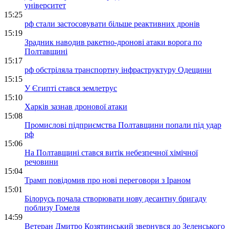
університет
15:25
рф стали застосовувати більше реактивних дронів
15:19
Зрадник наводив ракетно-дронові атаки ворога по
Полтавщині
15:17
рф обстріляла транспортну інфраструктуру Одещини
15:15
У Єгипті стався землетрус
15:10
Харків зазнав дронової атаки
15:08
Промислові підприємства Полтавщини попали під удар
рф
15:06
На Полтавщині стався витік небезпечної хімічної
речовини
15:04
Трамп повідомив про нові переговори з Іраном
15:01
Білорусь почала створювати нову десантну бригаду
поблизу Гомеля
14:59
Ветеран Дмитро Козятинський звернувся до Зеленського