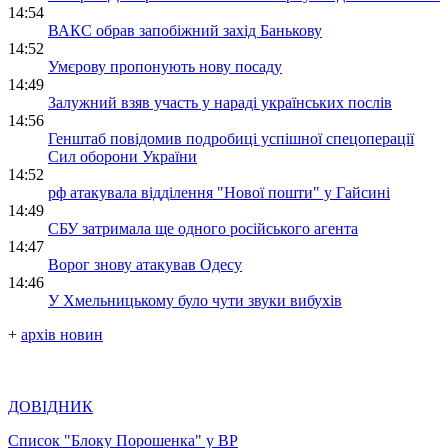
14:54
ВАКС обрав запобіжний захід Банькову
14:52
Умєрову пропонують нову посаду
14:49
Залужний взяв участь у нараді українських послів
14:56
Генштаб повідомив подробиці успішної спецоперації
Сил оборони України
14:52
рф атакувала відділення "Нової пошти" у Гайсині
14:49
СБУ затримала ще одного російського агента
14:47
Ворог знову атакував Одесу
14:46
У Хмельницькому було чути звуки вибухів
+
архів новин
ДОВІДНИК
Список "Блоку Порошенка" у ВР