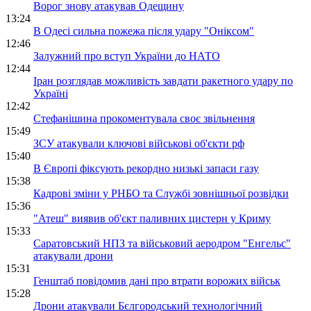
Ворог знову атакував Одещину
13:24
В Одесі сильна пожежа після удару "Оніксом"
12:46
Залужний про вступ України до НАТО
12:44
Іран розглядав можливість завдати ракетного удару по
Україні
12:42
Стефанішина прокоментувала своє звільнення
15:49
ЗСУ атакували ключові військові об'єкти рф
15:40
В Європі фіксують рекордно низькі запаси газу
15:38
Кадрові зміни у РНБО та Службі зовнішньої розвідки
15:36
"Атеш" виявив об'єкт паливних цистерн у Криму
15:33
Саратовський НПЗ та військовий аеродром "Енгельс"
атакували дрони
15:31
Генштаб повідомив дані про втрати ворожих військ
15:28
Дрони атакували Бєлгородський технологічний