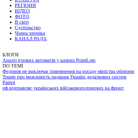
РЕГІОНИ
ВІДЕО
ФОТО
В світі
Суспільство
Чорна хроніка
КАНАЛ РАДА
БЛОГИ
Аналіз ігрових автоматів у казино PointLoto
ПО ТЕМІ
Федоров не виключає повернення на посаду міністра оборони
Трамп про можливість надання Україні додаткових систем
Patriot
рф відправляє українських військовополонених на фронт