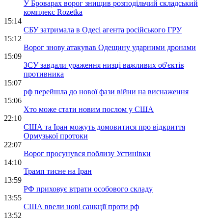
У Броварах ворог знищив розподільчий складський
комплекс Rozetka
15:14
СБУ затримала в Одесі агента російського ГРУ
15:12
Ворог знову атакував Одещину ударними дронами
15:09
ЗСУ завдали ураження низці важливих об'єктів
противника
15:07
рф перейшла до нової фази війни на виснаження
15:06
Хто може стати новим послом у США
22:10
США та Іран можуть домовитися про відкриття
Ормузької протоки
22:07
Ворог просунувся поблизу Устинівки
14:10
Трамп тисне на Іран
13:59
РФ приховує втрати особового складу
13:55
США ввели нові санкції проти рф
13:52