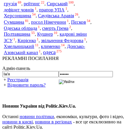
69
22
100
грузія
Сирський
,
рейтинг
,
,
1
1
дефіцит човнів
,
прапор УПА
,
54
26
Херсонщина
Саудівська Аравія
,
,
81
1
54
Сумщина
Пєсков
,
посол Німеччини
,
,
1
2
Одеська облрада
,
смерть Грема
,
55
10
Полтавщина
,
Кушнер
,
кадрові зміни
1
1
1
ЗСУ
,
Кирієнко
,
звільнення Федорова
,
11
14
Хмельницький
,
клименко
,
Донсько-
одеса
1
275
Азовський канал
,
РЕКЛАМНІ ПОСИЛАННЯ
Адмін-панель
+
Реєстрація
+
Відновити пароль?
Новини України від Politic.Kiev.Ua.
Останні
новини політики
, економіки, культури, фото і відео,
новини в києві
,
новини в регіонах
- все це ексклюзивно на
сайті Politic.Kiev.Ua.