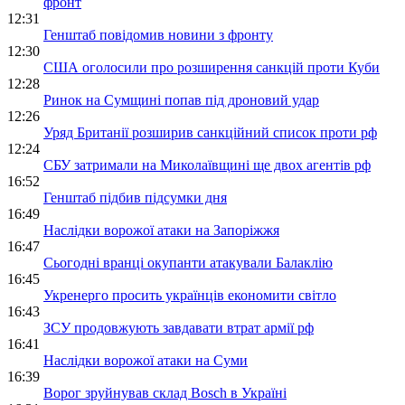
фронт
12:31
Генштаб повідомив новини з фронту
12:30
США оголосили про розширення санкцій проти Куби
12:28
Ринок на Сумщині попав під дроновий удар
12:26
Уряд Британії розширив санкційний список проти рф
12:24
СБУ затримали на Миколаївщині ще двох агентів рф
16:52
Генштаб підбив підсумки дня
16:49
Наслідки ворожої атаки на Запоріжжя
16:47
Сьогодні вранці окупанти атакували Балаклію
16:45
Укренерго просить українців економити світло
16:43
ЗСУ продовжують завдавати втрат армії рф
16:41
Наслідки ворожої атаки на Суми
16:39
Ворог зруйнував склад Bosch в Україні