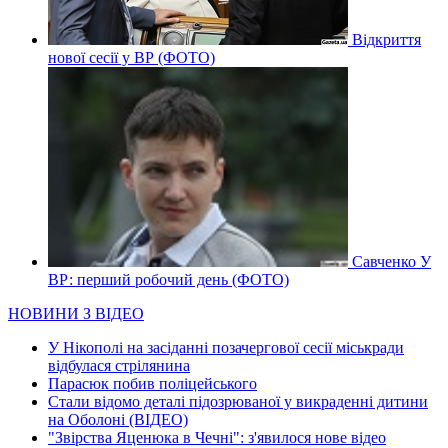
Відкриття
нової сесії у ВР (ФОТО)
Савченко У
ВР: перший робочий день (ФОТО)
НОВИНИ З ВІДЕО
У Нікополі на засіданні позачергової сесії міськради
відбулася стрілянина
Парасюк побив поліцейського
Стали відомо деталі підозрюваної у викраденні дитини
на Оболоні (ВІДЕО)
"Звірства Яценюка в Чечні": з'явилося нове відео