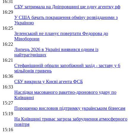
16:31
СБУ затримала на Дніпровщині ще одну агентку рф
16:29
У США бачать покращення обміну розвідданими з
Україною
16:25
Зеленський не планує повертати Федорова до
Міноборони
16:22
Липець 2026 в Україні виявився одним із
найтрагічніших
16:21
Стефанішиній обрали запобіжний захід - заставу у 6
мільйонів гривень
16:36
СБУ викрила у Києві агента ФСБ
16:33
Наслідки масованого ракетно-дронового удару по
Київщині
15:27
Порошенко висловив підтримку українським бізнесам
15:19
На Київщині триває загроза забруднення атмосферного
повітря
15:16