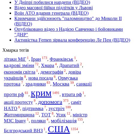
У Дніпрі побилися нардепи (ВІДЕО)
Відео масової бійки підлітків у Львові
Воїн АТО вдарив генерала (ВІДЕО)
Кримчани здійснюють "паломництво" до Миколи ІІ
(ВІДЕО)
Опубліковано відео з Надією Савченко і бойовиками
"ДНР"
Активістка Femen зірвала конференцію Ле Пен (ВІДЕО)
Хмарка тегів
1
173
1
Іран
літаки МіГ
,
,
Франківськ
,
72
4
2
кадрові зміни
,
Хмара
,
Драпатий
,
1
2
економія світла
,
демографія
,
довіра
8
6
українців
,
нова посада
,
Ормузька
7
83
59
зрадники
Москва
санкції
протока
,
,
,
крим
61
1491
1
проти рф
,
,
втрата рф
,
допомога
9
373
акції протесту
,
,
саміт
6
7
100
зустріч
НАТО
,
підтримка
,
,
12
8
12
Житомирщина
,
ТОТ
,
Усик
,
міністр
1
4
155
мобілізація
МЗС Ірану
,
поляки
,
,
США
1
1354
Бєлгродський ВНЗ
,
,