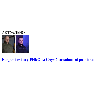
АКТУАЛЬНО
Кадрові зміни у РНБО та Службі зовнішньої розвідки