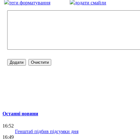
теги форматування
додати смайли
Останні новини
16:52
Генштаб підбив підсумки дня
16:49