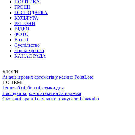
ПОЛІТИКА
ГРОШІ
ГОСПОДАРКА
КУЛЬТУРА
РЕГІОНИ
ВІДЕО
ФОТО
В світі
Суспільство
Чорна хроніка
КАНАЛ РАДА
БЛОГИ
Аналіз ігрових автоматів у казино PointLoto
ПО ТЕМІ
Генштаб підбив підсумки дня
Наслідки ворожої атаки на Запоріжжя
Сьогодні вранці окупанти атакували Балаклію