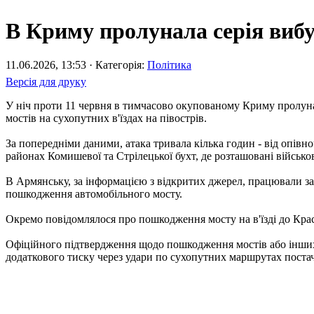
В Криму пролунала серія вибу
11.06.2026, 13:53 · Категорія:
Політика
Версія для друку
У ніч проти 11 червня в тимчасово окупованому Криму пролуна
мостів на сухопутних в'їздах на півострів.
За попередніми даними, атака тривала кілька годин - від опівн
районах Комишевої та Стрілецької бухт, де розташовані військо
В Армянську, за інформацією з відкритих джерел, працювали з
пошкодження автомобільного мосту.
Окремо повідомлялося про пошкодження мосту на в'їзді до Кра
Офіційного підтвердження щодо пошкодження мостів або інших 
додаткового тиску через удари по сухопутних маршрутах постач