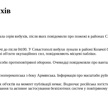
хів
ла серія вибухів, після яких повідомили про пожежі в районах 
очі до після 04:00. У Севастополі вибухи лунали в районі Козач
ві об'єкти окупаційних сил, повідомляють місцеві пабліки.
асоби протиповітряної оборони. Очевидці повідомляли про ванта
сноперекопська з боку Армянська. Інформація про масштаби руйн
об'єктів на момент публікації немає. Водночас російська логіс
ання та активне застосування безпілотних систем у повітряному 