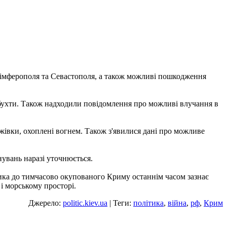
Сімферополя та Севастополя, а також можливі пошкодження
ої бухти. Також надходили повідомлення про можливі влучання в
жівки, охоплені вогнем. Також з'явилися дані про можливе
увань наразі уточнюється.
тика до тимчасово окупованого Криму останнім часом зазнає
і морському просторі.
Джерело:
politic.kiev.ua
| Теги:
політика
,
війна
,
рф
,
Крим