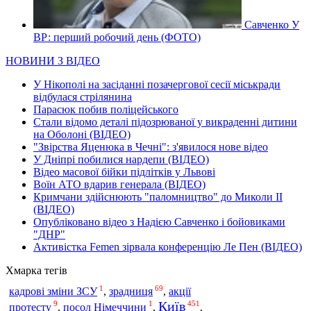
Савченко У
ВР: перший робочий день (ФОТО)
НОВИНИ З ВІДЕО
У Нікополі на засіданні позачергової сесії міськради
відбулася стрілянина
Парасюк побив поліцейського
Стали відомо деталі підозрюваної у викраденні дитини
на Оболоні (ВІДЕО)
"Звірства Яценюка в Чечні": з'явилося нове відео
У Дніпрі побилися нардепи (ВІДЕО)
Відео масової бійки підлітків у Львові
Воїн АТО вдарив генерала (ВІДЕО)
Кримчани здійснюють "паломництво" до Миколи ІІ
(ВІДЕО)
Опубліковано відео з Надією Савченко і бойовиками
"ДНР"
Активістка Femen зірвала конференцію Ле Пен (ВІДЕО)
Хмарка тегів
1
69
зрадниця
кадрові зміни ЗСУ
,
,
акції
Київ
9
1
451
протесту
,
посол Німеччини
,
,