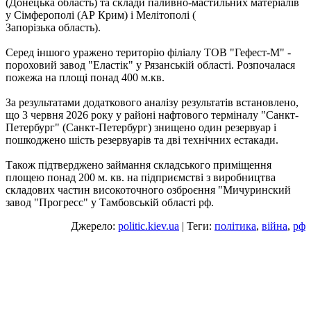
(Донецька область) та склади паливно-мастильних матеріалів
у Сімферополі (АР Крим) і Мелітополі (
Запорізька область).
Серед іншого уражено територію філіалу ТОВ "Гефест-М" -
пороховий завод "Еластік" у Рязанській області. Розпочалася
пожежа на площі понад 400 м.кв.
За результатами додаткового аналізу результатів встановлено,
що 3 червня 2026 року у районі нафтового терміналу "Санкт-
Петербург" (Санкт-Петербург) знищено один резервуар і
пошкоджено шість резервуарів та дві технічних естакади.
Також підтверджено займання складського приміщення
площею понад 200 м. кв. на підприємстві з виробництва
складових частин високоточного озброєння "Мичуринский
завод "Прогресс" у Тамбовській області рф.
Джерело:
politic.kiev.ua
| Теги:
політика
,
війна
,
рф