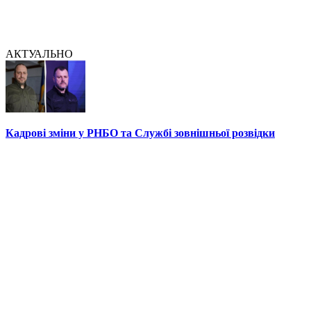
АКТУАЛЬНО
Кадрові зміни у РНБО та Службі зовнішньої розвідки