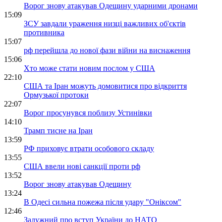
Ворог знову атакував Одещину ударними дронами
15:09
ЗСУ завдали ураження низці важливих об'єктів
противника
15:07
рф перейшла до нової фази війни на виснаження
15:06
Хто може стати новим послом у США
22:10
США та Іран можуть домовитися про відкриття
Ормузької протоки
22:07
Ворог просунувся поблизу Устинівки
14:10
Трамп тисне на Іран
13:59
РФ приховує втрати особового складу
13:55
США ввели нові санкції проти рф
13:52
Ворог знову атакував Одещину
13:24
В Одесі сильна пожежа після удару "Оніксом"
12:46
Залужний про вступ України до НАТО