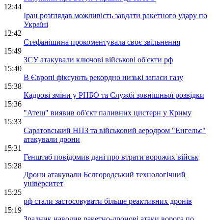
12:44
Іран розглядав можливість завдати ракетного удару по
Україні
12:42
Стефанішина прокоментувала своє звільнення
15:49
ЗСУ атакували ключові військові об'єкти рф
15:40
В Європі фіксують рекордно низькі запаси газу
15:38
Кадрові зміни у РНБО та Службі зовнішньої розвідки
15:36
"Атеш" виявив об'єкт паливних цистерн у Криму
15:33
Саратовський НПЗ та військовий аеродром "Енгельс"
атакували дрони
15:31
Генштаб повідомив дані про втрати ворожих військ
15:28
Дрони атакували Бєлгородський технологічний
університет
15:25
рф стали застосовувати більше реактивних дронів
15:19
Зрадник наводив ракетно-дронові атаки ворога по