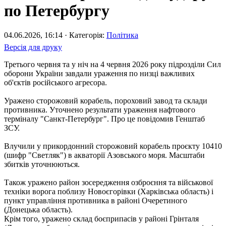
по Петербургу
04.06.2026, 16:14 · Категорія:
Політика
Версія для друку
Третього червня та у ніч на 4 червня 2026 року підрозділи Сил
оборони України завдали ураження по низці важливих
об'єктів російського агресора.
Уражено сторожовий корабель, пороховий завод та склади
противника. Уточнено результати ураження нафтового
терміналу "Санкт-Петербург". Про це повідомив Генштаб
ЗСУ.
Влучили у прикордонний сторожовий корабель проєкту 10410
(шифр "Светляк") в акваторії Азовського моря. Масштаби
збитків уточнюються.
Також уражено район зосередження озброєння та військової
техніки ворога поблизу Новоєгорівки (Харківська область) і
пункт управління противника в районі Очеретиного
(Донецька область).
Крім того, уражено склад боєприпасів у районі Грінталя