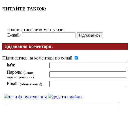
ЧИТАЙТЕ ТАКОЖ:
Підписатись не коментуючи
E-mail:
Додавання коментаря:
Підписатись на коментарі по e-mail
Ім'я:
Пароль:
(якщо
зареєстрований)
Email:
(обов'язково!)
теги форматування
додати смайли