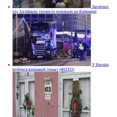
Загиблих
під Авдіївкою урочисто поховали на Київщині
У Берліні
відбувся кривавий теракт (ФОТО)