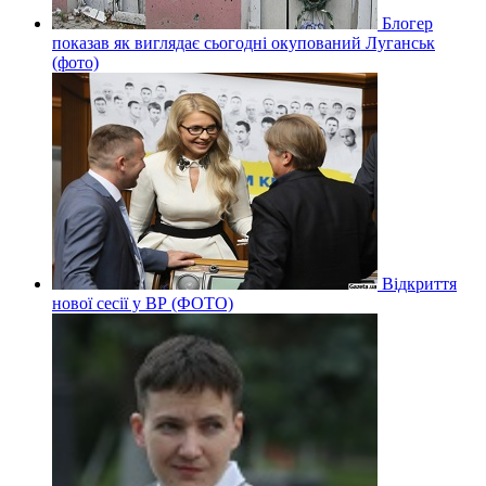
Блогер
показав як виглядає сьогодні окупований Луганськ
(фото)
Відкриття
нової сесії у ВР (ФОТО)