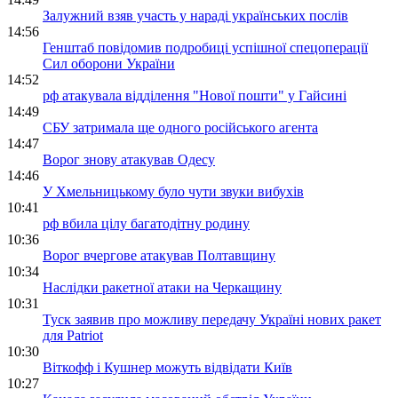
Залужний взяв участь у нараді українських послів
14:56
Генштаб повідомив подробиці успішної спецоперації
Сил оборони України
14:52
рф атакувала відділення "Нової пошти" у Гайсині
14:49
СБУ затримала ще одного російського агента
14:47
Ворог знову атакував Одесу
14:46
У Хмельницькому було чути звуки вибухів
10:41
рф вбила цілу багатодітну родину
10:36
Ворог вчергове атакував Полтавщину
10:34
Наслідки ракетної атаки на Черкащину
10:31
Туск заявив про можливу передачу Україні нових ракет
для Patriot
10:30
Віткофф і Кушнер можуть відвідати Київ
10:27