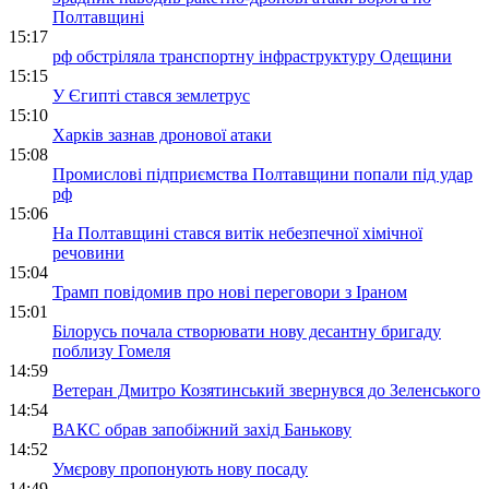
Полтавщині
15:17
рф обстріляла транспортну інфраструктуру Одещини
15:15
У Єгипті стався землетрус
15:10
Харків зазнав дронової атаки
15:08
Промислові підприємства Полтавщини попали під удар
рф
15:06
На Полтавщині стався витік небезпечної хімічної
речовини
15:04
Трамп повідомив про нові переговори з Іраном
15:01
Білорусь почала створювати нову десантну бригаду
поблизу Гомеля
14:59
Ветеран Дмитро Козятинський звернувся до Зеленського
14:54
ВАКС обрав запобіжний захід Банькову
14:52
Умєрову пропонують нову посаду
14:49