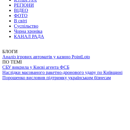
РЕГІОНИ
ВІДЕО
ФОТО
В світі
Суспільство
Чорна хроніка
КАНАЛ РАДА
БЛОГИ
Аналіз ігрових автоматів у казино PointLoto
ПО ТЕМІ
СБУ викрила у Києві агента ФСБ
Наслідки масованого ракетно-дронового удару по Київщині
Порошенко висловив підтримку українським бізнесам