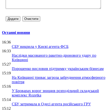
Останні новини
16:36
СБУ викрила у Києві агента ФСБ
16:33
Наслідки масованого ракетно-дронового удару по
Київщині
15:27
Порошенко висловив підтримку українським бізнесам
15:19
На Київщині триває загроза забруднення атмосферного
повітря
15:16
У Броварах ворог знищив розподільчий складський
комплекс Rozetka
15:14
СБУ затримала в Одесі агента російського ГРУ
15:12