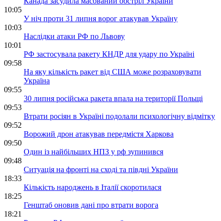
Канада засудила масований обстріл України
10:05
У ніч проти 31 липня ворог атакував Україну
10:03
Наслідки атаки РФ по Львову
10:01
РФ застосувала ракету КНДР для удару по Україні
09:58
На яку кількість ракет від США може розраховувати
Україна
09:55
30 липня російська ракета впала на території Польщі
09:53
Втрати росіян в Україні подолали психологічну відмітку
09:52
Ворожий дрон атакував передмістя Харкова
09:50
Один із найбільших НПЗ у рф зупинився
09:48
Ситуація на фронті на сході та півдні України
18:33
Кількість народжень в Італії скоротилася
18:25
Генштаб оновив дані про втрати ворога
18:21