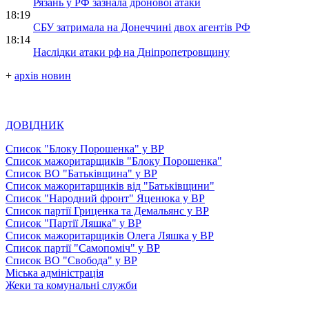
Рязань у РФ зазнала дронової атаки
18:19
СБУ затримала на Донеччині двох агентів РФ
18:14
Наслідки атаки рф на Дніпропетровщину
+
архів новин
ДОВІДНИК
Список "Блоку Порошенка" у ВР
Список мажоритарщиків "Блоку Порошенка"
Список ВО "Батьківщина" у ВР
Список мажоритарщиків від "Батьківщини"
Список "Народний фронт" Яценюка у ВР
Список партії Гриценка та Демальянс у ВР
Список "Партії Ляшка" у ВР
Список мажоритарщиків Олега Ляшка у ВР
Список партії "Самопоміч" у ВР
Список ВО "Свобода" у ВР
Міська адміністрація
Жеки та комунальні служби