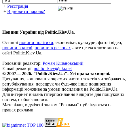
+
Реєстрація
+
Відновити пароль?
Новини України від Politic.Kiev.Ua.
Останні
новини політики
, економіки, культури, фото і відео,
новини в києві
,
новини в регіонах
- все це ексклюзивно на
сайті Politic.Kiev.Ua.
Головний редактор:
Роман Кшановський
E-mail редакції:
politic_kiev@ukr.net
© 2007— 2026. "Politic.Kiev.Ua". Усі права захищені.
Цитування, копіювання окремих частин текстів чи зображень,
републікування, передрук чи будь-яке інше поширення
інформації можливе за умови посилання на Politic.Kiev.Ua.
Для інтернет-видань гіперпосилання відкрите для пошукових
систем, є обов'язковим.
Матеріали, відмічені знаком "Реклама" публікуються на
правах реклами.