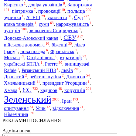
1
8
Запоріжжя
Кирієнко
,
довіра українців
,
191
7
10
299
польща
,
підтримка
,
провокації
,
,
1
29
30
223
Суд
зупинка
,
АТЕШ
,
ухилянти
,
,
1
63
1
суми
атака танкерів
,
,
народжуваність
,
100
1
зустріч
,
звільнення Свириденко
,
СБУ
1
817
Донсько-Азовський канал
,
,
10
35
біженці
військова допомога
,
,
лідер
1
6
1
Ірану
,
нова посада
,
Франківськ
,
59
6
73
Москва
втрати рф
,
Стефанішина
,
,
1
30
українські БПЛА
,
Рютте
,
винищувачі
1
1
205
львів
Rafale
,
Рязанський НПЗ
,
,
2
2
54
Джонсон
Драпатий
,
рейтинг путіна
,
,
11
1
Хмельницький
,
президент Угорщини
,
ЄС
4
732
48
204
корупція
кадиров
Хмара
,
,
,
,
Зеленський
2030
173
Іран
,
,
23
12
21
опитування
,
Усик
,
відключення
,
190
Німеччина
РЕКЛАМНІ ПОСИЛАННЯ
Адмін-панель