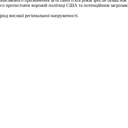
військового призначення за останні п'ять років зросли більш ніж
го протистояти ворожій політиці США та потенційним загрозам бе
іод високої регіональної напруженості.