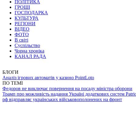
ПОЛІТИКА
ГРОШІ
ГОСПОДАРКА
КУЛЬТУРА
РЕГІОНИ
ВІДЕО
ФОТО
В світі
Суспільство
Чорна хроніка
КАНАЛ РАДА
БЛОГИ
Аналіз ігрових автоматів у казино PointLoto
ПО ТЕМІ
Федоров не виключає повернення на посаду міністра оборони
Трамп про можливість надання Україні додаткових систем Patrio
рф відправляє українських військовополонених на фронт