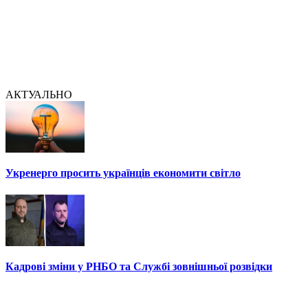
АКТУАЛЬНО
Укренерго просить українців економити світло
Кадрові зміни у РНБО та Службі зовнішньої розвідки