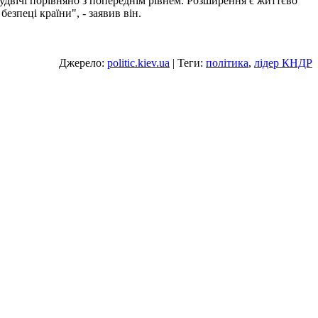
 удвічі порівняно з попереднім рівнем. Розширення є життєво
зпеці країни", - заявив він.
Джерело:
politic.kiev.ua
| Теги:
політика
,
лідер КНДР