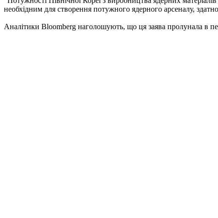
"Потужності Північної Кореї з виробництва ядерних матеріалів 
необхідним для створення потужного ядерного арсеналу, здатно
Аналітики Bloomberg наголошують, що ця заява пролунала в пер