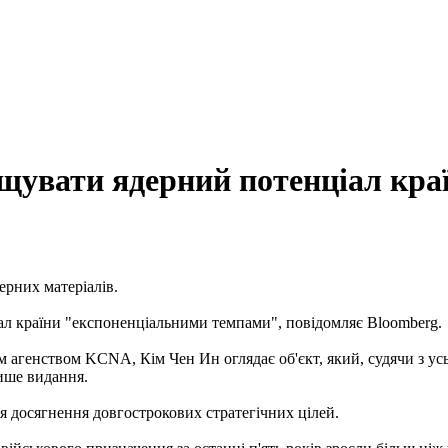
увати ядерний потенціал кра
ерних матеріалів.
ал країни "експоненціальними темпами", повідомляє Bloomberg.
агенством KCNA, Кім Чен Ин оглядає об'єкт, який, судячи з усь
ише видання.
я досягнення довгострокових стратегічних цілей.