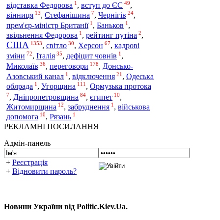
1
49
відставка Федорова
,
вступ до ЄС
,
13
7
24
вінниця
,
Стефанішина
,
Чернігів
,
1
1
прем'єр-міністр Британії
,
Баньков
,
1
2
звільнення Федорова
,
рейтинг путіна
,
США
1353
30
67
,
світло
,
Херсон
,
кадрові
72
35
1
зміни
,
Італія
,
дефіцит човнів
,
36
178
переговори
Миколаїв
,
,
Донсько-
1
21
Азовський канал
,
відключення
,
Одеська
1
111
Угорщина
облрада
,
,
Ормузька протока
7
84
10
,
Дніпропетровщина
,
єгипет
,
12
1
Житомирщина
,
забруднення
,
військова
10
1
допомога
,
Рязань
РЕКЛАМНІ ПОСИЛАННЯ
Адмін-панель
+
Реєстрація
+
Відновити пароль?
Новини України від Politic.Kiev.Ua.