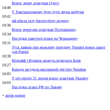
Ворог знову атакував Одесу
14:46
У Хмельницькому було чути звуки вибухів
10:41
рф вбила цілу багатодітну родину
10:36
Ворог вчергове атакував Полтавщину
10:34
Наслідки ракетної атаки на Черкащину
10:31
Туск заявив про можливу передачу Україні нових ракет
для Patriot
10:30
Віткофф і Кушнер можуть відвідати Київ
10:27
Канада засудила масований обстріл України
10:05
У ніч проти 31 липня ворог атакував Україну
10:03
Наслідки атаки РФ по Львову
+
архів новин