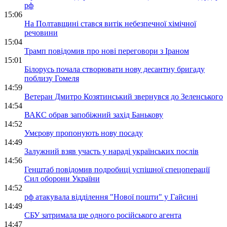
рф
15:06
На Полтавщині стався витік небезпечної хімічної
речовини
15:04
Трамп повідомив про нові переговори з Іраном
15:01
Білорусь почала створювати нову десантну бригаду
поблизу Гомеля
14:59
Ветеран Дмитро Козятинський звернувся до Зеленського
14:54
ВАКС обрав запобіжний захід Банькову
14:52
Умєрову пропонують нову посаду
14:49
Залужний взяв участь у нараді українських послів
14:56
Генштаб повідомив подробиці успішної спецоперації
Сил оборони України
14:52
рф атакувала відділення "Нової пошти" у Гайсині
14:49
СБУ затримала ще одного російського агента
14:47