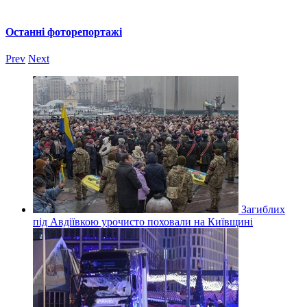
Останні фоторепортажі
Prev
Next
Загиблих
під Авдіївкою урочисто поховали на Київщині