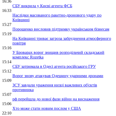
16:36
СБУ викрила у Києві агента ФСБ
16:33
Наслідки масованого ракетно-дронового удару по
Київщині
15:27
Порошенко висловив підтримку українським бізнесам
15:19
На Київщині триває загроза забруднення атмосферного
повітря
15:16
У Броварах ворог знищив розподільчий складський
комплекс Rozetka
15:14
СБУ затримала в Одесі агента російського ГРУ
15:12
Ворог знову атакував Одещину ударними дронами
15:09
ЗСУ завдали ураження низці важливих об'єктів
противника
15:07
рф перейшла до нової фази війни на виснаження
15:06
Хто може стати новим послом у США
22:10