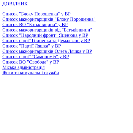
ДОВІДНИК
Список "Блоку Порошенка" у ВР
Список мажоритарщиків "Блоку Порошенка"
Список ВО "Батьківщина" у ВР
Список мажоритарщиків від "Батьківщини"
Список "Народний фронт" Яценюка у ВР
Список партії Гриценка та Демальянс у ВР
Список "Партії Ляшка" у ВР
Список мажоритарщиків Олега Ляшка у ВР
Список партії "Самопоміч" у ВР
Список ВО "Свобода" у ВР
Міська адміністрація
Жеки та комунальні служби