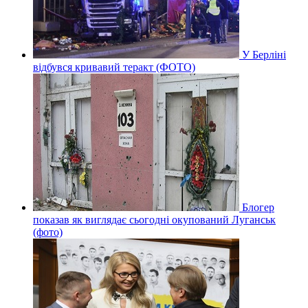
У Берліні
відбувся кривавий теракт (ФОТО)
Блогер
показав як виглядає сьогодні окупований Луганськ
(фото)