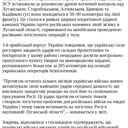
ЗСУ встановили за допомогою дронів вогневий контроль над
Луганськом, Старобільськом, Алчевськом, Брянкою та
Кадіївкою (усі вони знаходяться в 50–90 кілометрах від лінії
фронту). Це сталося в рамках ширшої оперативної ударної
кампанії України проти російських наземних ліній зв'язку в
Луганській області, спрямованої на запобігання проведенню
росіянами логістичних операцій у тилу.
3-й армійський корпус України повідомив, що українські сили
регулярно завдають ударів по складах бронетехніки та
боєприпасів у цьому районі і нещодавно досягли контрольно-
пропускного пункту Ізварне на міжнародному кордоні,
розташованого більш ніж за 205 кілометрів від позицій
українських операторів безпілотників.
"Протягом останніх кількох місяців українські війська значно
активізували свою кампанію ударів середньої дальності, що
викликало ланцюгову реакцію на полі бою та сповільнило
просування Росії. Ці удари протягом останніх тижнів
створили логістичні проблеми для російських військ на півдні
України і тепер також впливають на логістику Росії в
окупованій Луганській області", - зазначається у звіті.
Зокрема, відеозаписи з геолокацією підтверджують, що
українські війська завдають ударів по російській військовій