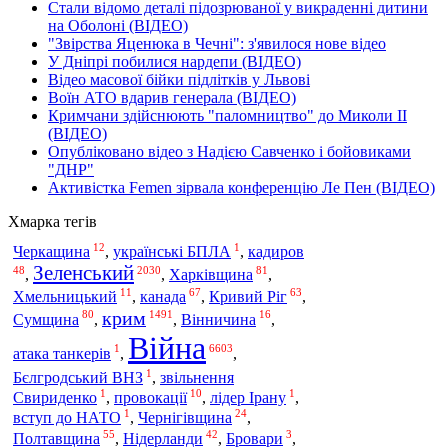
Стали відомо деталі підозрюваної у викраденні дитини
на Оболоні (ВІДЕО)
"Звірства Яценюка в Чечні": з'явилося нове відео
У Дніпрі побилися нардепи (ВІДЕО)
Відео масової бійки підлітків у Львові
Воїн АТО вдарив генерала (ВІДЕО)
Кримчани здійснюють "паломництво" до Миколи ІІ
(ВІДЕО)
Опубліковано відео з Надією Савченко і бойовиками
"ДНР"
Активістка Femen зірвала конференцію Ле Пен (ВІДЕО)
Хмарка тегів
12
1
Черкащина
,
українські БПЛА
,
кадиров
Зеленський
48
2030
81
,
,
Харківщина
,
11
67
63
Хмельницький
,
канада
,
Кривий Ріг
,
крим
80
1491
16
Сумщина
,
,
Вінничина
,
Війна
1
6603
атака танкерів
,
,
1
Бєлгродський ВНЗ
,
звільнення
1
10
1
Свириденко
,
провокації
,
лідер Ірану
,
1
24
вступ до НАТО
,
Чернігівщина
,
55
42
3
Полтавщина
,
Нідерланди
,
Бровари
,