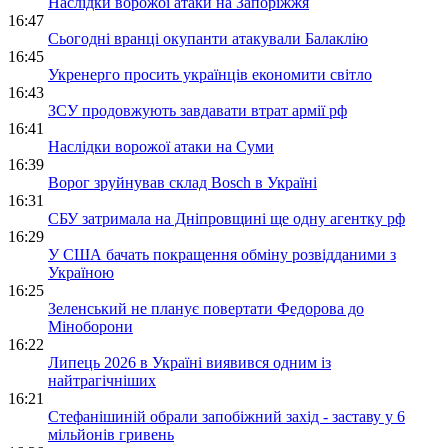
Наслідки ворожої атаки на Запоріжжя
16:47
Сьогодні вранці окупанти атакували Балаклію
16:45
Укренерго просить українців економити світло
16:43
ЗСУ продовжують завдавати втрат армії рф
16:41
Наслідки ворожої атаки на Суми
16:39
Ворог зруйнував склад Bosch в Україні
16:31
СБУ затримала на Дніпровщині ще одну агентку рф
16:29
У США бачать покращення обміну розвідданими з
Україною
16:25
Зеленський не планує повертати Федорова до
Міноборони
16:22
Липець 2026 в Україні виявився одним із
найтрагічніших
16:21
Стефанішиній обрали запобіжний захід - заставу у 6
мільйонів гривень