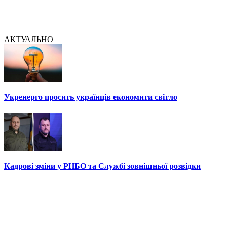
АКТУАЛЬНО
Укренерго просить українців економити світло
Кадрові зміни у РНБО та Службі зовнішньої розвідки