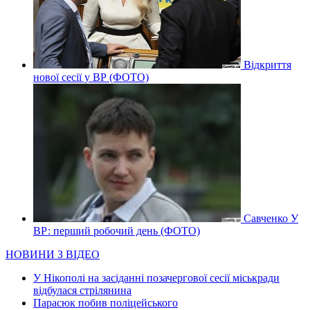
Відкриття
нової сесії у ВР (ФОТО)
Савченко У
ВР: перший робочий день (ФОТО)
НОВИНИ З ВІДЕО
У Нікополі на засіданні позачергової сесії міськради
відбулася стрілянина
Парасюк побив поліцейського