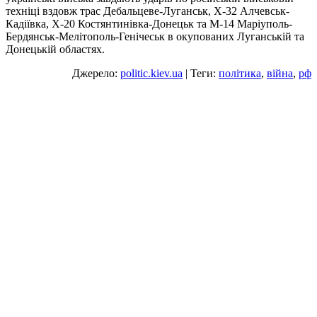
техніці вздовж трас Дебальцеве-Луганськ, Х-32 Алчевськ-
Кадіївка, Х-20 Костянтинівка-Донецьк та М-14 Маріуполь-
Бердянськ-Мелітополь-Генічеськ в окупованих Луганській та
Донецькій областях.
Джерело:
politic.kiev.ua
| Теги:
політика
,
війна
,
рф