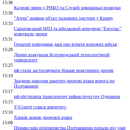
15:38
Кадрові зміни у РНБО та Службі зовнішньої розвідки
15:36
"Атеш" виявив об'єкт паливних цистерн у Криму
15:33
Саратовський НПЗ та військовий аеродром "Енгельс"
атакували дрони
15:31
Генштаб повідомив дані про втрати ворожих військ
15:28
Дрони атакували Бєлгородський технологічний
університет
15:25
рф стали застосовувати більше реактивних дронів
15:19
Зрадник наводив ракетно-дронові атаки ворога по
Полтавщині
15:17
рф обстріляла транспортну інфраструктуру Одещини
15:15
У Єгипті стався землетрус
15:10
Харків зазнав дронової атаки
15:08
Промислові підприємства Полтавщини попали під удар