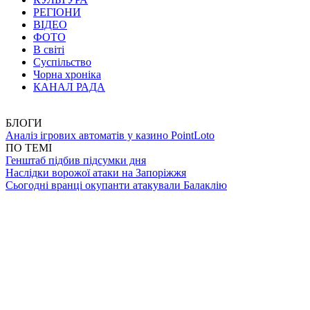
РЕГІОНИ
ВІДЕО
ФОТО
В світі
Суспільство
Чорна хроніка
КАНАЛ РАДА
БЛОГИ
Аналіз ігрових автоматів у казино PointLoto
ПО ТЕМІ
Генштаб підбив підсумки дня
Наслідки ворожої атаки на Запоріжжя
Сьогодні вранці окупанти атакували Балаклію