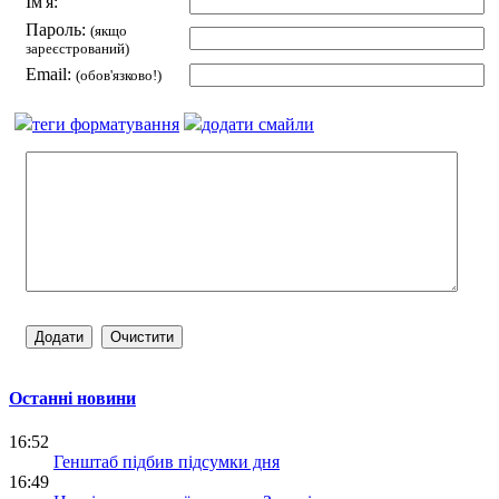
Ім'я:
Пароль:
(якщо
зареєстрований)
Email:
(обов'язково!)
теги форматування
додати смайли
Останні новини
16:52
Генштаб підбив підсумки дня
16:49