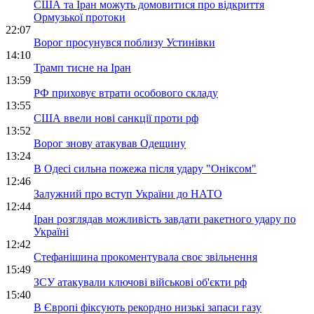
США та Іран можуть домовитися про відкриття
Ормузької протоки
22:07
Ворог просунувся поблизу Устинівки
14:10
Трамп тисне на Іран
13:59
РФ приховує втрати особового складу
13:55
США ввели нові санкції проти рф
13:52
Ворог знову атакував Одещину
13:24
В Одесі сильна пожежа після удару "Оніксом"
12:46
Залужний про вступ України до НАТО
12:44
Іран розглядав можливість завдати ракетного удару по
Україні
12:42
Стефанішина прокоментувала своє звільнення
15:49
ЗСУ атакували ключові військові об'єкти рф
15:40
В Європі фіксують рекордно низькі запаси газу