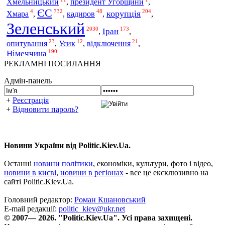
Хмельницький
,
президент Угорщини
,
ЄС
4
732
48
204
корупція
кадиров
Хмара
,
,
,
,
Зеленський
2030
173
Іран
,
,
23
12
21
опитування
,
Усик
,
відключення
,
190
Німеччина
РЕКЛАМНІ ПОСИЛАННЯ
Адмін-панель
+
Реєстрація
+
Відновити пароль?
Новини України від Politic.Kiev.Ua.
Останні
новини політики
, економіки, культури, фото і відео,
новини в києві
,
новини в регіонах
- все це ексклюзивно на
сайті Politic.Kiev.Ua.
Головний редактор:
Роман Кшановський
E-mail редакції:
politic_kiev@ukr.net
© 2007— 2026. "Politic.Kiev.Ua". Усі права захищені.