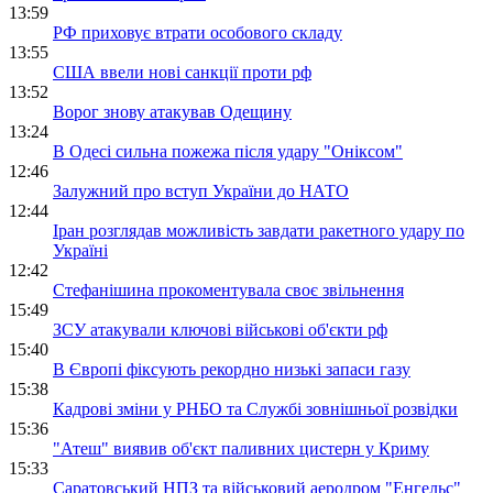
13:59
РФ приховує втрати особового складу
13:55
США ввели нові санкції проти рф
13:52
Ворог знову атакував Одещину
13:24
В Одесі сильна пожежа після удару "Оніксом"
12:46
Залужний про вступ України до НАТО
12:44
Іран розглядав можливість завдати ракетного удару по
Україні
12:42
Стефанішина прокоментувала своє звільнення
15:49
ЗСУ атакували ключові військові об'єкти рф
15:40
В Європі фіксують рекордно низькі запаси газу
15:38
Кадрові зміни у РНБО та Службі зовнішньої розвідки
15:36
"Атеш" виявив об'єкт паливних цистерн у Криму
15:33
Саратовський НПЗ та військовий аеродром "Енгельс"