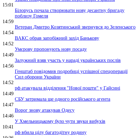
15:01
Білорусь почала створювати нову десантну бригаду
поблизу Гомеля
14:59
Ветеран Дмитро Козятинський звернувся до Зеленського
14:54
ВАКС обрав запобіжний захід Банькову
14:52
Умєрову пропонують нову посаду
14:49
Залужний взяв участь у нараді українських послів
14:56
Генштаб повідомив подробиці успішної спецоперації
Сил оборони України
14:52
рф атакувала відділення "Нової пошти" у Гайсині
14:49
СБУ затримала ще одного російського агента
14:47
Ворог знову атакував Одесу
14:46
У Хмельницькому було чути звуки вибухів
10:41
рф вбила цілу багатодітну родину
10:36