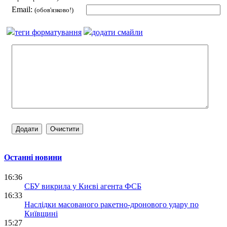
Email:
(обов'язково!)
теги форматування
додати смайли
Останні новини
16:36
СБУ викрила у Києві агента ФСБ
16:33
Наслідки масованого ракетно-дронового удару по
Київщині
15:27