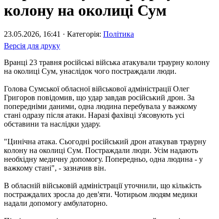
колону на околиці Сум
23.05.2026, 16:41 · Категорія:
Політика
Версія для друку
Вранці 23 травня російські війська атакували траурну колону
на околиці Сум, унаслідок чого постраждали люди.
Голова Сумської обласної військової адміністрації Олег
Григоров повідомив, що удар завдав російський дрон. За
попередніми даними, одна людина перебувала у важкому
стані одразу після атаки. Наразі фахівці з'ясовують усі
обставини та наслідки удару.
"Цинічна атака. Сьогодні російський дрон атакував траурну
колону на околиці Сум. Постраждали люди. Усім надають
необхідну медичну допомогу. Попередньо, одна людина - у
важкому стані", - зазначив він.
В обласній військовій адміністрації уточнили, що кількість
постраждалих зросла до дев'яти. Чотирьом людям медики
надали допомогу амбулаторно.