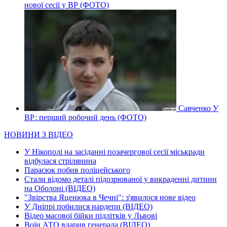
нової сесії у ВР (ФОТО)
Савченко У
ВР: перший робочий день (ФОТО)
НОВИНИ З ВІДЕО
У Нікополі на засіданні позачергової сесії міськради
відбулася стрілянина
Парасюк побив поліцейського
Стали відомо деталі підозрюваної у викраденні дитини
на Оболоні (ВІДЕО)
"Звірства Яценюка в Чечні": з'явилося нове відео
У Дніпрі побилися нардепи (ВІДЕО)
Відео масової бійки підлітків у Львові
Воїн АТО вдарив генерала (ВІДЕО)