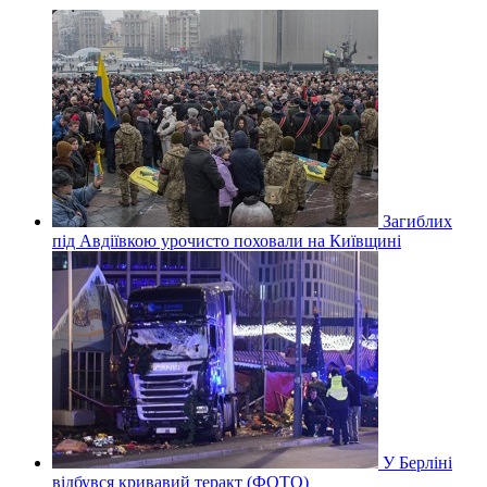
Загиблих
під Авдіївкою урочисто поховали на Київщині
У Берліні
відбувся кривавий теракт (ФОТО)