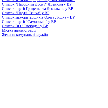
Список "Народний фронт" Яценюка у ВР
Список партії Гриценка та Демальянс у ВР
Список "Партії Ляшка" у ВР
Список мажоритарщиків Олега Ляшка у ВР
Список партії "Самопоміч" у ВР
Список ВО "Свобода" у ВР
Міська адміністрація
Жеки та комунальні служби