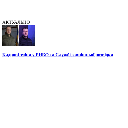
АКТУАЛЬНО
Кадрові зміни у РНБО та Службі зовнішньої розвідки