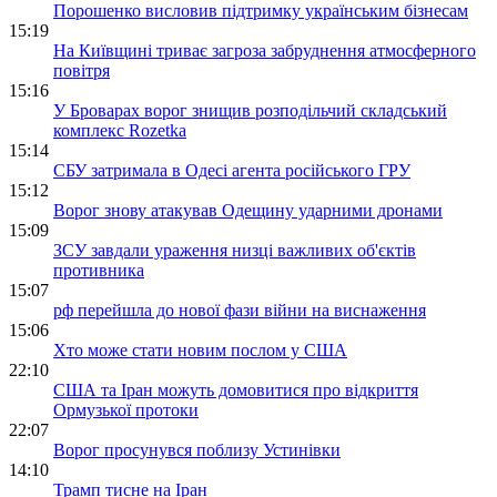
Порошенко висловив підтримку українським бізнесам
15:19
На Київщині триває загроза забруднення атмосферного
повітря
15:16
У Броварах ворог знищив розподільчий складський
комплекс Rozetka
15:14
СБУ затримала в Одесі агента російського ГРУ
15:12
Ворог знову атакував Одещину ударними дронами
15:09
ЗСУ завдали ураження низці важливих об'єктів
противника
15:07
рф перейшла до нової фази війни на виснаження
15:06
Хто може стати новим послом у США
22:10
США та Іран можуть домовитися про відкриття
Ормузької протоки
22:07
Ворог просунувся поблизу Устинівки
14:10
Трамп тисне на Іран