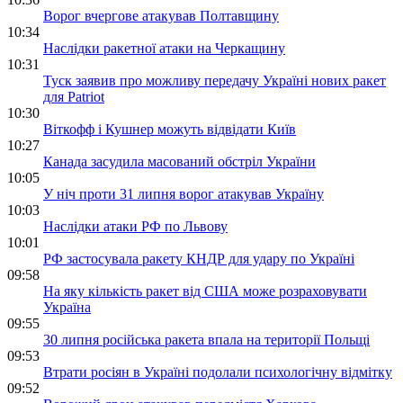
Ворог вчергове атакував Полтавщину
10:34
Наслідки ракетної атаки на Черкащину
10:31
Туск заявив про можливу передачу Україні нових ракет
для Patriot
10:30
Віткофф і Кушнер можуть відвідати Київ
10:27
Канада засудила масований обстріл України
10:05
У ніч проти 31 липня ворог атакував Україну
10:03
Наслідки атаки РФ по Львову
10:01
РФ застосувала ракету КНДР для удару по Україні
09:58
На яку кількість ракет від США може розраховувати
Україна
09:55
30 липня російська ракета впала на території Польщі
09:53
Втрати росіян в Україні подолали психологічну відмітку
09:52