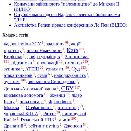
Кримчани здійснюють "паломництво" до Миколи ІІ
(ВІДЕО)
Опубліковано відео з Надією Савченко і бойовиками
"ДНР"
Активістка Femen зірвала конференцію Ле Пен (ВІДЕО)
Хмарка тегів
1
69
зрадниця
кадрові зміни ЗСУ
,
,
акції
Київ
9
1
451
протесту
,
посол Німеччини
,
,
1
8
Запоріжжя
Кирієнко
,
довіра українців
,
191
7
10
299
польща
,
підтримка
,
провокації
,
,
1
29
30
223
Суд
зупинка
,
АТЕШ
,
ухилянти
,
,
1
63
1
суми
атака танкерів
,
,
народжуваність
,
100
1
зустріч
,
звільнення Свириденко
,
СБУ
1
817
Донсько-Азовський канал
,
,
10
35
біженці
військова допомога
,
,
лідер
1
6
1
Ірану
,
нова посада
,
Франківськ
,
59
6
73
Москва
втрати рф
,
Стефанішина
,
,
1
30
українські БПЛА
,
Рютте
,
винищувачі
1
1
205
львів
Rafale
,
Рязанський НПЗ
,
,
2
2
54
Джонсон
Драпатий
,
рейтинг путіна
,
,
11
1