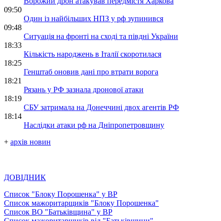
Ворожий дрон атакував передмістя Харкова
09:50
Один із найбільших НПЗ у рф зупинився
09:48
Ситуація на фронті на сході та півдні України
18:33
Кількість народжень в Італії скоротилася
18:25
Генштаб оновив дані про втрати ворога
18:21
Рязань у РФ зазнала дронової атаки
18:19
СБУ затримала на Донеччині двох агентів РФ
18:14
Наслідки атаки рф на Дніпропетровщину
+
архів новин
ДОВІДНИК
Список "Блоку Порошенка" у ВР
Список мажоритарщиків "Блоку Порошенка"
Список ВО "Батьківщина" у ВР
Список мажоритарщиків від "Батьківщини"