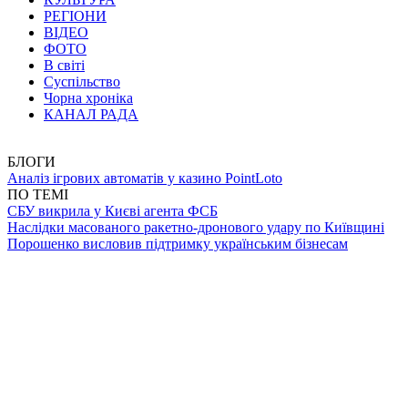
РЕГІОНИ
ВІДЕО
ФОТО
В світі
Суспільство
Чорна хроніка
КАНАЛ РАДА
БЛОГИ
Аналіз ігрових автоматів у казино PointLoto
ПО ТЕМІ
СБУ викрила у Києві агента ФСБ
Наслідки масованого ракетно-дронового удару по Київщині
Порошенко висловив підтримку українським бізнесам