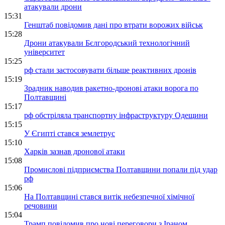
атакували дрони
15:31
Генштаб повідомив дані про втрати ворожих військ
15:28
Дрони атакували Бєлгородський технологічний
університет
15:25
рф стали застосовувати більше реактивних дронів
15:19
Зрадник наводив ракетно-дронові атаки ворога по
Полтавщині
15:17
рф обстріляла транспортну інфраструктуру Одещини
15:15
У Єгипті стався землетрус
15:10
Харків зазнав дронової атаки
15:08
Промислові підприємства Полтавщини попали під удар
рф
15:06
На Полтавщині стався витік небезпечної хімічної
речовини
15:04
Трамп повідомив про нові переговори з Іраном