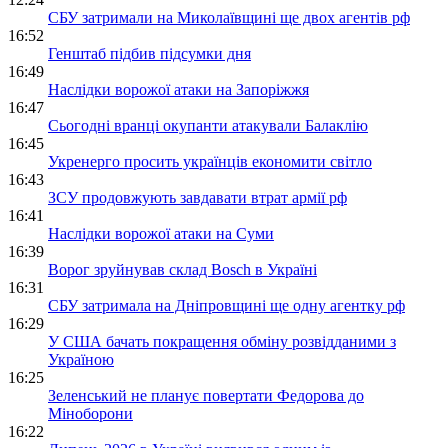
СБУ затримали на Миколаївщині ще двох агентів рф
16:52
Генштаб підбив підсумки дня
16:49
Наслідки ворожої атаки на Запоріжжя
16:47
Сьогодні вранці окупанти атакували Балаклію
16:45
Укренерго просить українців економити світло
16:43
ЗСУ продовжують завдавати втрат армії рф
16:41
Наслідки ворожої атаки на Суми
16:39
Ворог зруйнував склад Bosch в Україні
16:31
СБУ затримала на Дніпровщині ще одну агентку рф
16:29
У США бачать покращення обміну розвідданими з
Україною
16:25
Зеленський не планує повертати Федорова до
Міноборони
16:22