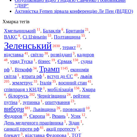
Опубліковано відео з Надією Савченко і бойовиками
"ДНР"
Активістка Femen зірвала конференцію Ле Пен (ВІДЕО)
Хмарка тегів
11
6
21
Хмельницький
,
Балаклія
,
Британія
,
6
53
55
Сі Цзіньпін
Полтавщина
ВАКС
,
,
,
Зеленський
2030
22
,
теракт
,
41
30
3
відставка
кадиров
,
світло
,
розвіддані
,
48
1
19
150
Єрмак
,
уряд Туска
,
бізнес
,
,
судна
Трамп
1
34
1145
Віткофф
рф
,
,
,
економія
1
1
49
львів
вступ до ЄС
світла
,
втрата рф
,
,
205
33
35
41
землетрус
Італія
воєнний стан
,
,
,
,
1
156
мобілізація
співпраця з КНДР
,
,
Хмара
4
202
24
білорусь
,
,
Чернігівщина
,
рейтинг
2
1
23
путіна
,
зупинка
,
опитування
,
вибори
681
26
10
,
Львівщина
,
провокації
,
28
34
1
12
Європа
Федоров
,
,
Рязань
,
Усик
,
1
1
День медичного працівника
,
Зідан
,
61
9
санкції проти рф
,
акції протесту
,
3
1
блекаут
,
відставка Федорова
,
ТОТ