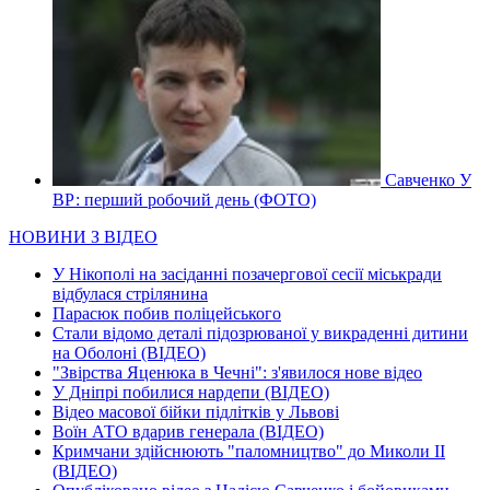
Савченко У
ВР: перший робочий день (ФОТО)
НОВИНИ З ВІДЕО
У Нікополі на засіданні позачергової сесії міськради
відбулася стрілянина
Парасюк побив поліцейського
Стали відомо деталі підозрюваної у викраденні дитини
на Оболоні (ВІДЕО)
"Звірства Яценюка в Чечні": з'явилося нове відео
У Дніпрі побилися нардепи (ВІДЕО)
Відео масової бійки підлітків у Львові
Воїн АТО вдарив генерала (ВІДЕО)
Кримчани здійснюють "паломництво" до Миколи ІІ
(ВІДЕО)