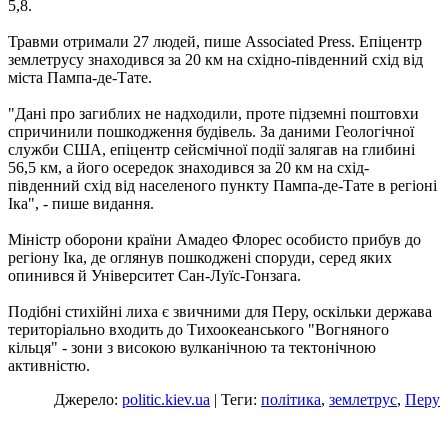
5,8.
Травми отримали 27 людей, пише Associated Press. Епіцентр
землетрусу знаходився за 20 км на східно-південний схід від
міста Пампа-де-Тате.
"Дані про загиблих не надходили, проте підземні поштовхи
спричинили пошкодження будівель. За даними Геологічної
служби США, епіцентр сейсмічної події залягав на глибині
56,5 км, а його осередок знаходився за 20 км на схід-
південний схід від населеного пункту Пампа-де-Тате в регіоні
Іка", - пише видання.
Міністр оборони країни Амадео Флорес особисто прибув до
регіону Іка, де оглянув пошкоджені споруди, серед яких
опинився й Університет Сан-Луїс-Гонзага.
Подібні стихійні лиха є звичними для Перу, оскільки держава
територіально входить до Тихоокеанського "Вогняного
кільця" - зони з високою вулканічною та тектонічною
активністю.
Джерело:
politic.kiev.ua
| Теги:
політика
,
землетрус
,
Перу