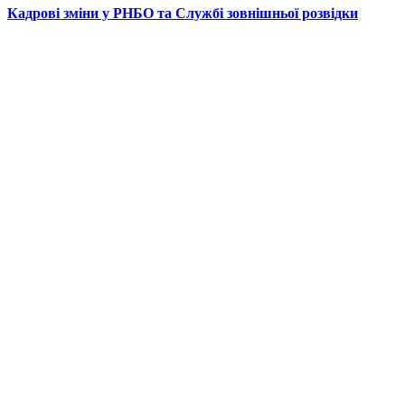
Кадрові зміни у РНБО та Службі зовнішньої розвідки