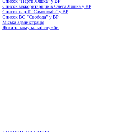
Список "Партії Ляшка" у ВР
Список мажоритарщиків Олега Ляшка у ВР
Список партії "Самопоміч" у ВР
Список ВО "Свобода" у ВР
Міська адміністрація
Жеки та комунальні служби