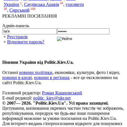
1
26
України
,
Саудівська Аравія
,
ухилянти
30
100
Сирський
,
РЕКЛАМНІ ПОСИЛАННЯ
Адмін-панель
+
Реєстрація
+
Відновити пароль?
Новини України від Politic.Kiev.Ua.
Останні
новини політики
, економіки, культури, фото і відео,
новини в києві
,
новини в регіонах
- все це ексклюзивно на
сайті Politic.Kiev.Ua.
Головний редактор:
Роман Кшановський
E-mail редакції:
politic_kiev@ukr.net
© 2007— 2026. "Politic.Kiev.Ua". Усі права захищені.
Цитування, копіювання окремих частин текстів чи зображень,
републікування, передрук чи будь-яке інше поширення
інформації можливе за умови посилання на Politic.Kiev.Ua.
Для інтернет-видань гіперпосилання відкрите для пошукових