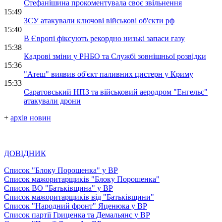
Стефанішина прокоментувала своє звільнення
15:49
ЗСУ атакували ключові військові об'єкти рф
15:40
В Європі фіксують рекордно низькі запаси газу
15:38
Кадрові зміни у РНБО та Службі зовнішньої розвідки
15:36
"Атеш" виявив об'єкт паливних цистерн у Криму
15:33
Саратовський НПЗ та військовий аеродром "Енгельс"
атакували дрони
+
архів новин
ДОВІДНИК
Список "Блоку Порошенка" у ВР
Список мажоритарщиків "Блоку Порошенка"
Список ВО "Батьківщина" у ВР
Список мажоритарщиків від "Батьківщини"
Список "Народний фронт" Яценюка у ВР
Список партії Гриценка та Демальянс у ВР