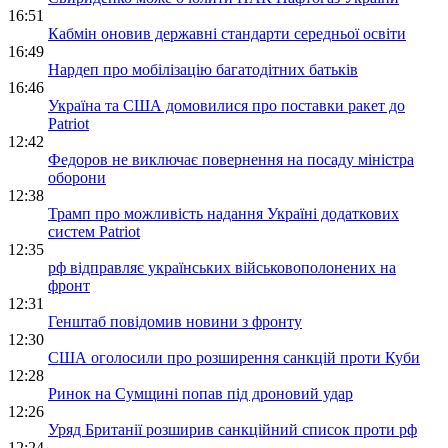
16:51
Кабмін оновив державні стандарти середньої освіти
16:49
Нардеп про мобілізацію багатодітних батьків
16:46
Україна та США домовилися про поставки ракет до
Patriot
12:42
Федоров не виключає повернення на посаду міністра
оборони
12:38
Трамп про можливість надання Україні додаткових
систем Patriot
12:35
рф відправляє українських військовополонених на
фронт
12:31
Генштаб повідомив новини з фронту
12:30
США оголосили про розширення санкцій проти Куби
12:28
Ринок на Сумщині попав під дроновий удар
12:26
Уряд Британії розширив санкційний список проти рф
12:24