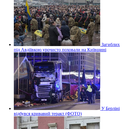
Загиблих
під Авдіївкою урочисто поховали на Київщині
У Берліні
відбувся кривавий теракт (ФОТО)