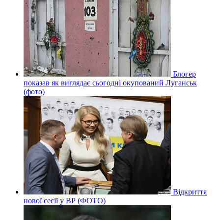
Блогер
показав як виглядає сьогодні окупований Луганськ
(фото)
Відкриття
нової сесії у ВР (ФОТО)