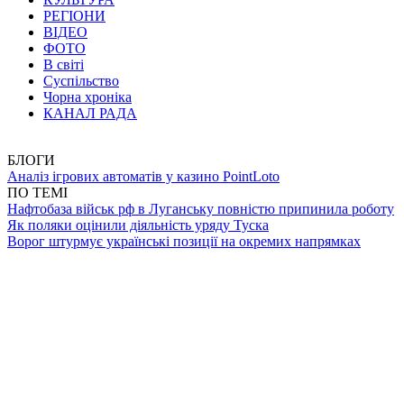
РЕГІОНИ
ВІДЕО
ФОТО
В світі
Суспільство
Чорна хроніка
КАНАЛ РАДА
БЛОГИ
Аналіз ігрових автоматів у казино PointLoto
ПО ТЕМІ
Нафтобаза військ рф в Луганську повністю припинила роботу
Як поляки оцінили діяльність уряду Туска
Ворог штурмує українські позиції на окремих напрямках