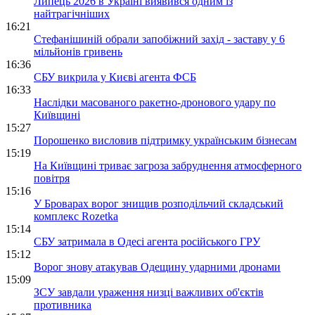
Липець 2026 в Україні виявився одним із
найтрагічніших
16:21
Стефанішиній обрали запобіжний захід - заставу у 6
мільйонів гривень
16:36
СБУ викрила у Києві агента ФСБ
16:33
Наслідки масованого ракетно-дронового удару по
Київщині
15:27
Порошенко висловив підтримку українським бізнесам
15:19
На Київщині триває загроза забруднення атмосферного
повітря
15:16
У Броварах ворог знищив розподільчий складський
комплекс Rozetka
15:14
СБУ затримала в Одесі агента російського ГРУ
15:12
Ворог знову атакував Одещину ударними дронами
15:09
ЗСУ завдали ураження низці важливих об'єктів
противника