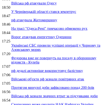
Війська рф атакували Одесу
18:50
У Чернівецькій області стався землетрус
18:47
рф атакувала Житомирщину
18:46
На трасі "Одеса-Рені" тимчасово обмежено рух
18:44
Ворог атакував енергетику Одещини
17:25
Українські СБС провели успішні операції у Чорному та
Азовському морях
17:20
Федорова вже не повернуть на посаду в оборонному
відомств - Кулеба
17:07
рф дедалі активніше використовує балістику
17:06
Військові об'єкти рф зазнали повітряних атак
17:05
Протягом минулої доби зафіксовано понад 200 боїв
16:56
Війська рф зазнали значних втрат за підсумками доби
16:54
Свириденко може очолити НАК Нафтогаз України