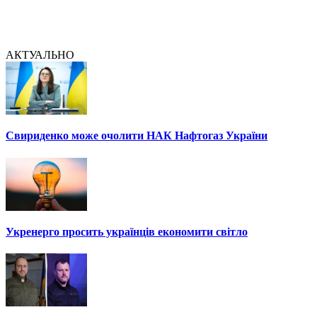
АКТУАЛЬНО
Свириденко може очолити НАК Нафтогаз України
Укренерго просить українців економити світло