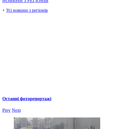
НОВИНИ З РЕГІОНІВ
+
Усі новини з регіонів
Останні фоторепортажі
Prev
Next