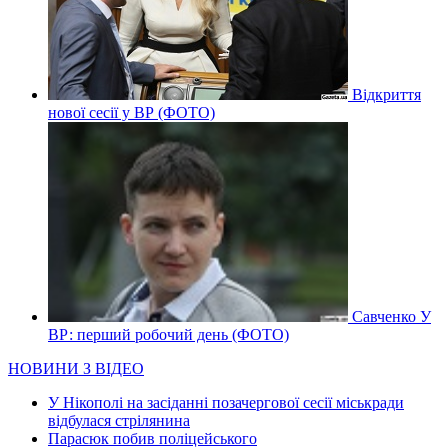
Відкриття
нової сесії у ВР (ФОТО)
Савченко У
ВР: перший робочий день (ФОТО)
НОВИНИ З ВІДЕО
У Нікополі на засіданні позачергової сесії міськради
відбулася стрілянина
Парасюк побив поліцейського