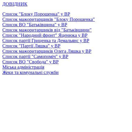
ДОВІДНИК
Список "Блоку Порошенка" у ВР
Список мажоритарщиків "Блоку Порошенка"
Список ВО "Батьківщина" у ВР
Список мажоритарщиків від "Батьківщини"
Список "Народний фронт" Яценюка у ВР
Список партії Гриценка та Демальянс у ВР
Список "Партії Ляшка" у ВР
Список мажоритарщиків Олега Ляшка у ВР
Список партії "Самопоміч" у ВР
Список ВО "Свобода" у ВР
Міська адміністрація
Жеки та комунальні служби