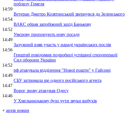
поблизу Гомеля
14:59
Ветеран Дмитро Козятинський звернувся до Зеленського
14:54
ВАКС обрав запобіжний захід Банькову
14:52
Умєрову пропонують нову посаду
14:49
Залужний взяв участь у нараді українських послів
14:56
Генштаб повідомив подробиці успішної спецоперації
Сил оборони України
14:52
рф атакувала відділення "Нової пошти" у Гайсині
14:49
СБУ затримала ще одного російського агента
14:47
Ворог знову атакував Одесу
14:46
У Хмельницькому було чути звуки вибухів
+
архів новин