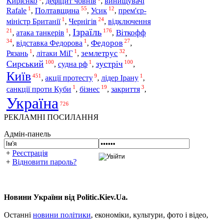
Кирієнко
,
дефіцит човнів
,
винищувачі
1
55
12
Полтавщина
Усик
Rafale
,
,
,
прем'єр-
1
24
Чернігів
відключення
міністр Британії
,
,
Ізраїль
21
1
176
Віткофф
,
атака танкерів
,
,
34
1
27
Федоров
,
відставка Федорова
,
,
1
1
32
землетрус
Рязань
,
літаки МіГ
,
,
100
1
100
Сирський
зустріч
,
судна рф
,
,
Київ
451
9
1
,
акції протесту
,
лідер Ірану
,
1
19
3
бізнес
санкції проти Куби
,
,
закриття
,
Україна
726
РЕКЛАМНІ ПОСИЛАННЯ
Адмін-панель
+
Реєстрація
+
Відновити пароль?
Новини України від Politic.Kiev.Ua.
Останні
новини політики
, економіки, культури, фото і відео,