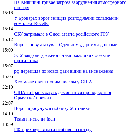
На Київщині триває загроза забруднення атмосферного
повітря
15:16
У Броварах ворог знищив розподільчий складський
комплекс Rozetka
15:14
СБУ затримала в Одесі агента російського ГРУ
15:12
Ворог знову атакував Одещину ударними дронами
15:09
ЗСУ завдали ураження низці важливих об'єктів
противника
15:07
рф перейшла до нової фази війни на виснаження
15:06
Хто може стати новим послом у США
22:10
США та Іран можуть домовитися про відкриття
Ормузької протоки
22:07
Ворог просунувся поблизу Устинівки
14:10
Трамп тисне на Іран
13:59
РФ приховує втрати особового складу