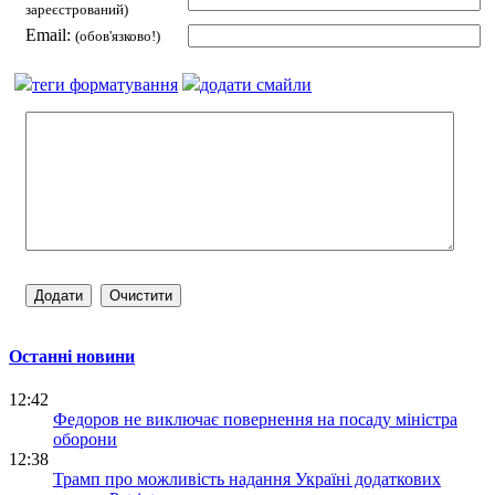
зареєстрований)
Email:
(обов'язково!)
теги форматування
додати смайли
Останні новини
12:42
Федоров не виключає повернення на посаду міністра
оборони
12:38
Трамп про можливість надання Україні додаткових