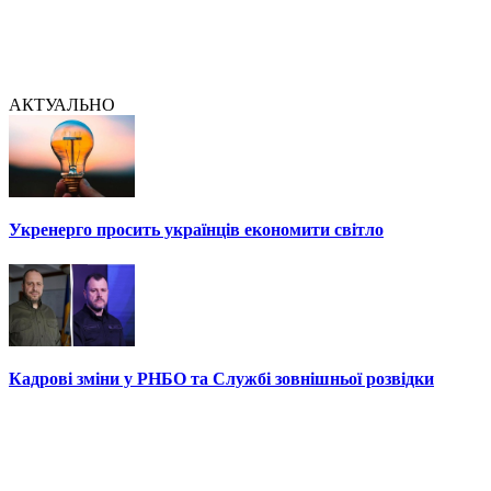
АКТУАЛЬНО
Укренерго просить українців економити світло
Кадрові зміни у РНБО та Службі зовнішньої розвідки