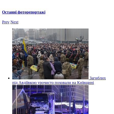
Останні фоторепортажі
Prev
Next
Загиблих
під Авдіївкою урочисто поховали на Київщині