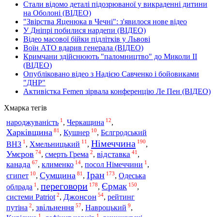
Стали відомо деталі підозрюваної у викраденні дитини
на Оболоні (ВІДЕО)
"Звірства Яценюка в Чечні": з'явилося нове відео
У Дніпрі побилися нардепи (ВІДЕО)
Відео масової бійки підлітків у Львові
Воїн АТО вдарив генерала (ВІДЕО)
Кримчани здійснюють "паломництво" до Миколи ІІ
(ВІДЕО)
Опубліковано відео з Надією Савченко і бойовиками
"ДНР"
Активістка Femen зірвала конференцію Ле Пен (ВІДЕО)
Хмарка тегів
1
12
Черкащина
народжуваність
,
,
81
10
Харківщина
,
Кушнер
,
Бєлгродський
Німеччина
1
11
190
Хмельницький
ВНЗ
,
,
,
74
2
41
Умєров
відставка
,
смерть Грема
,
,
67
14
1
канада
клименко
,
,
посол Німеччини
,
Іран
10
81
173
Сумщина
єгипет
,
,
,
Одеська
переговори
Єрмак
1
178
150
облрада
,
,
,
2
54
Джонсон
системи Patriot
,
,
рейтинг
2
57
9
звільнення
путіна
,
,
Навроцький
,
1
1