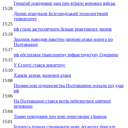
Генштаб повідомив дані про втрати ворожих військ
15:28
Дрони атакували Бєлгородський технологічний
університет
15:25
рф стали застосовувати більше реактивних дронів
15:19
Зрадник наводив ракетно-дронові атаки ворога по
Полтавщині
15:17
рф обстріляла транспортну інфраструктуру Одещини
15:15
У Єгипті стався землетрус
15:10
Харків зазнав дронової атаки
15:08
Промислові підприємства Полтавщини попали під удар
рф
15:06
На Полтавщині стався витік небезпечної хімічної
речовини
15:04
Трамп повідомив про нові переговори з Іраном
15:01
Білорусь почала створювати нову десантну бригаду