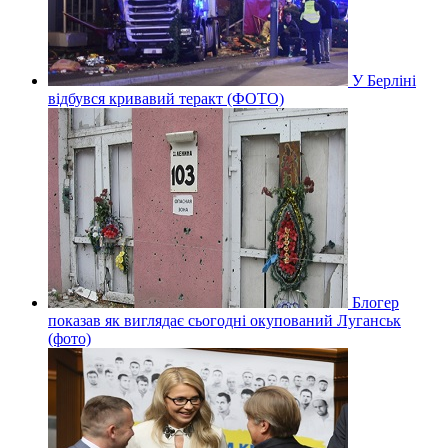
У Берліні
відбувся кривавий теракт (ФОТО)
Блогер
показав як виглядає сьогодні окупований Луганськ
(фото)