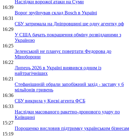
Наслідки ворожої атаки на Суми
16:39
Ворог зруйнував склад Bosch в Україні
16:31
СБУ затримала на Дніпровщині ще одну агентку рф
16:29
У США бачать покращення обміну розвідданими з
Україною
16:25
Зеленський не планує повертати Федорова до
Міноборони
16:22
Липець 2026 в Україні виявився одним із
найтрагічніших
16:21
Стефанішиній обрали запобіжний захід - заставу у 6
мільйонів гривень
16:36
СБУ викрила у Києві агента ФСБ
16:33
Наслідки масованого ракетно-дронового удару по
Київщині
15:27
Порошенко висловив підтримку українським бізнесам
15:19