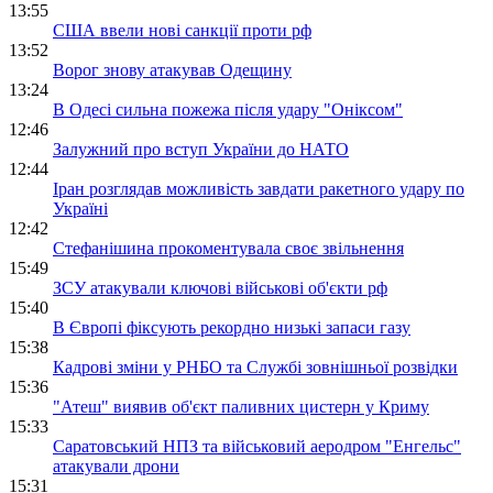
13:55
США ввели нові санкції проти рф
13:52
Ворог знову атакував Одещину
13:24
В Одесі сильна пожежа після удару "Оніксом"
12:46
Залужний про вступ України до НАТО
12:44
Іран розглядав можливість завдати ракетного удару по
Україні
12:42
Стефанішина прокоментувала своє звільнення
15:49
ЗСУ атакували ключові військові об'єкти рф
15:40
В Європі фіксують рекордно низькі запаси газу
15:38
Кадрові зміни у РНБО та Службі зовнішньої розвідки
15:36
"Атеш" виявив об'єкт паливних цистерн у Криму
15:33
Саратовський НПЗ та військовий аеродром "Енгельс"
атакували дрони
15:31