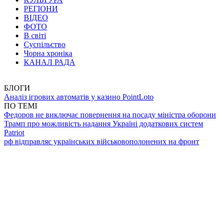
РЕГІОНИ
ВІДЕО
ФОТО
В світі
Суспільство
Чорна хроніка
КАНАЛ РАДА
БЛОГИ
Аналіз ігрових автоматів у казино PointLoto
ПО ТЕМІ
Федоров не виключає повернення на посаду міністра оборони
Трамп про можливість надання Україні додаткових систем
Patriot
рф відправляє українських військовополонених на фронт