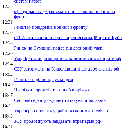
систем Patriot
12:35
рф відправляє українських військовополонених на
фронт
12:31
Генштаб повідомив новини з фронту
12:30
США оголосили про розширення санкцій проти Куби
12:28
Ринок на Сумщині попав під дроновий удар
12:26
Уряд Британії розширив санкційний список проти рф
12:24
СБУ затримали на Миколаївщині ще двох агентів рф
16:52
Генштаб підбив підсумки дня
16:49
Наслідки ворожої атаки на Запоріжжя
16:47
Сьогодні вранці окупанти атакували Балаклію
16:45
Укренерго просить українців економити світло
16:43
ЗСУ продовжують завдавати втрат армії рф
16:41