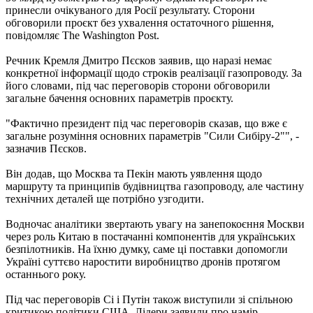
принесли очікуваного для Росії результату. Сторони
обговорили проєкт без ухвалення остаточного рішення,
повідомляє The Washington Post.
Речник Кремля Дмитро Пєсков заявив, що наразі немає
конкретної інформації щодо строків реалізації газопроводу. За
його словами, під час переговорів сторони обговорили
загальне бачення основних параметрів проєкту.
"Фактично президент під час переговорів сказав, що вже є
загальне розуміння основних параметрів "Сили Сибіру-2"", -
зазначив Пєсков.
Він додав, що Москва та Пекін мають уявлення щодо
маршруту та принципів будівництва газопроводу, але частину
технічних деталей ще потрібно узгодити.
Водночас аналітики звертають увагу на занепокоєння Москви
через роль Китаю в постачанні компонентів для українських
безпілотників. На їхню думку, саме ці поставки допомогли
Україні суттєво наростити виробництво дронів протягом
останнього року.
Під час переговорів Сі і Путін також виступили зі спільною
критикою політики США. Лідери заявили про намір