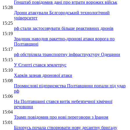
Генштаб повідомив дані про втрати ворожих військ
15:28
Дрони атакували Бєлгородський технологічний
університет
15:25
рф стали застосовувати більше реактивних дронів
15:19
Зрадник наводив ракетно-дронові атаки ворога по
Полтавщині
15:17
рф обстріляла транспортну інфраструктуру Одещини
15:15
У Єгипті стався землетрус
15:10
Харків зазнав дронової атаки
15:08
Промислові підприємства Полтавщини попали під удар
рф
15:06
На Полтавщині стався витік небезпечної хімічної
речовини
15:04
Трамп повідомив про нові переговори з Іраном
15:01
Білорусь почала створювати нову десантну бригаду