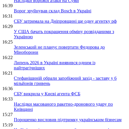
Наслідки ворожої атаки на Суми
16:39
Ворог зруйнував склад Bosch в Україні
16:31
СБУ затримала на Дніпровщині ще одну агентку рф
16:29
У США бачать покращення обміну розвідданими з
Україною
16:25
Зеленський не планує повертати Федорова до
Міноборони
16:22
Липець 2026 в Україні виявився одним із
найтрагічніших
16:21
Стефанішиній обрали запобіжний захід - заставу у 6
мільйонів гривень
16:36
СБУ викрила у Києві агента ФСБ
16:33
Наслідки масованого ракетно-дронового удару по
Київщині
15:27
Порошенко висловив підтримку українським бізнесам
15:19