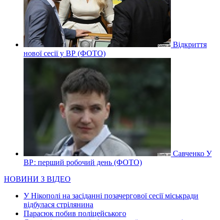
Відкриття
нової сесії у ВР (ФОТО)
Савченко У
ВР: перший робочий день (ФОТО)
НОВИНИ З ВІДЕО
У Нікополі на засіданні позачергової сесії міськради
відбулася стрілянина
Парасюк побив поліцейського