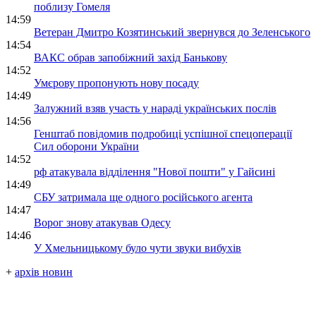
поблизу Гомеля
14:59
Ветеран Дмитро Козятинський звернувся до Зеленського
14:54
ВАКС обрав запобіжний захід Банькову
14:52
Умєрову пропонують нову посаду
14:49
Залужний взяв участь у нараді українських послів
14:56
Генштаб повідомив подробиці успішної спецоперації
Сил оборони України
14:52
рф атакувала відділення "Нової пошти" у Гайсині
14:49
СБУ затримала ще одного російського агента
14:47
Ворог знову атакував Одесу
14:46
У Хмельницькому було чути звуки вибухів
+
архів новин