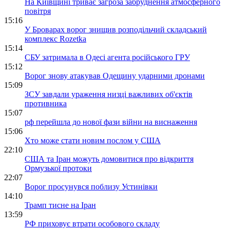
На Київщині триває загроза забруднення атмосферного
повітря
15:16
У Броварах ворог знищив розподільчий складський
комплекс Rozetka
15:14
СБУ затримала в Одесі агента російського ГРУ
15:12
Ворог знову атакував Одещину ударними дронами
15:09
ЗСУ завдали ураження низці важливих об'єктів
противника
15:07
рф перейшла до нової фази війни на виснаження
15:06
Хто може стати новим послом у США
22:10
США та Іран можуть домовитися про відкриття
Ормузької протоки
22:07
Ворог просунувся поблизу Устинівки
14:10
Трамп тисне на Іран
13:59
РФ приховує втрати особового складу