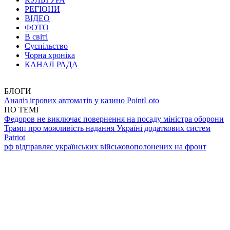
РЕГІОНИ
ВІДЕО
ФОТО
В світі
Суспільство
Чорна хроніка
КАНАЛ РАДА
БЛОГИ
Аналіз ігрових автоматів у казино PointLoto
ПО ТЕМІ
Федоров не виключає повернення на посаду міністра оборони
Трамп про можливість надання Україні додаткових систем
Patriot
рф відправляє українських військовополонених на фронт