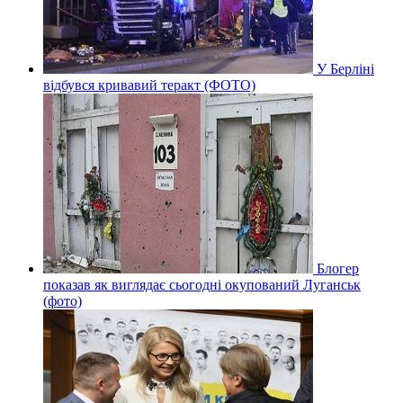
У Берліні
відбувся кривавий теракт (ФОТО)
Блогер
показав як виглядає сьогодні окупований Луганськ
(фото)