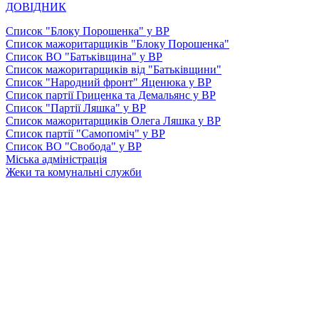
ДОВІДНИК
Список "Блоку Порошенка" у ВР
Список мажоритарщиків "Блоку Порошенка"
Список ВО "Батьківщина" у ВР
Список мажоритарщиків від "Батьківщини"
Список "Народний фронт" Яценюка у ВР
Список партії Гриценка та Демальянс у ВР
Список "Партії Ляшка" у ВР
Список мажоритарщиків Олега Ляшка у ВР
Список партії "Самопоміч" у ВР
Список ВО "Свобода" у ВР
Міська адміністрація
Жеки та комунальні служби