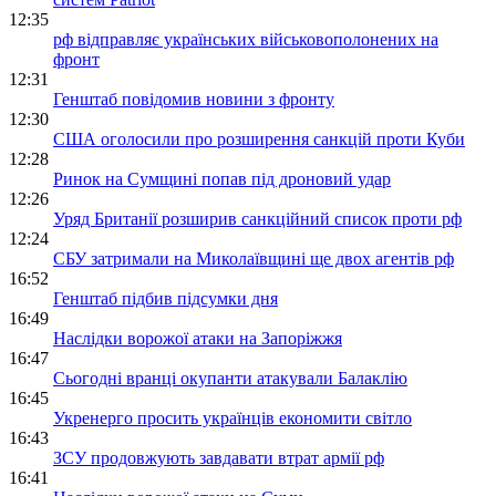
12:35
рф відправляє українських військовополонених на
фронт
12:31
Генштаб повідомив новини з фронту
12:30
США оголосили про розширення санкцій проти Куби
12:28
Ринок на Сумщині попав під дроновий удар
12:26
Уряд Британії розширив санкційний список проти рф
12:24
СБУ затримали на Миколаївщині ще двох агентів рф
16:52
Генштаб підбив підсумки дня
16:49
Наслідки ворожої атаки на Запоріжжя
16:47
Сьогодні вранці окупанти атакували Балаклію
16:45
Укренерго просить українців економити світло
16:43
ЗСУ продовжують завдавати втрат армії рф
16:41