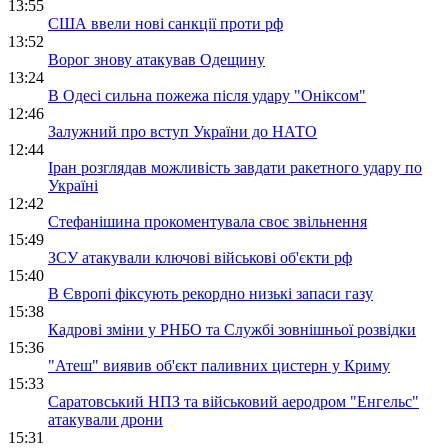
13:55
США ввели нові санкції проти рф
13:52
Ворог знову атакував Одещину
13:24
В Одесі сильна пожежа після удару "Оніксом"
12:46
Залужний про вступ України до НАТО
12:44
Іран розглядав можливість завдати ракетного удару по
Україні
12:42
Стефанішина прокоментувала своє звільнення
15:49
ЗСУ атакували ключові військові об'єкти рф
15:40
В Європі фіксують рекордно низькі запаси газу
15:38
Кадрові зміни у РНБО та Службі зовнішньої розвідки
15:36
"Атеш" виявив об'єкт паливних цистерн у Криму
15:33
Саратовський НПЗ та військовий аеродром "Енгельс"
атакували дрони
15:31