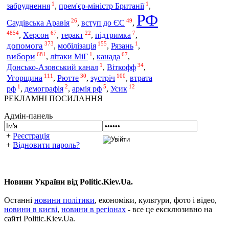
1
1
забруднення
,
прем'єр-міністр Британії
,
РФ
26
49
Саудівська Аравія
,
вступ до ЄС
,
4854
67
22
7
,
Херсон
,
теракт
,
підтримка
,
373
155
1
допомога
мобілізація
,
,
Рязань
,
681
1
67
вибори
,
літаки МіГ
,
канада
,
1
34
Донсько-Азовський канал
,
Віткофф
,
111
30
100
Угорщина
зустріч
,
Рютте
,
,
втрата
1
2
5
12
рф
,
демографія
,
армія рф
,
Усик
РЕКЛАМНІ ПОСИЛАННЯ
Адмін-панель
+
Реєстрація
+
Відновити пароль?
Новини України від Politic.Kiev.Ua.
Останні
новини політики
, економіки, культури, фото і відео,
новини в києві
,
новини в регіонах
- все це ексклюзивно на
сайті Politic.Kiev.Ua.