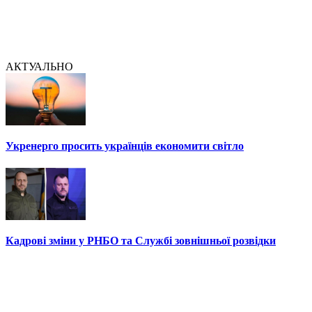
АКТУАЛЬНО
Укренерго просить українців економити світло
Кадрові зміни у РНБО та Службі зовнішньої розвідки