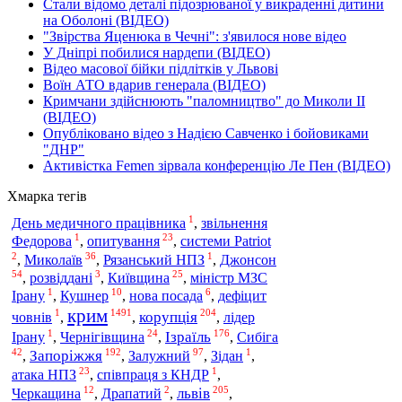
Стали відомо деталі підозрюваної у викраденні дитини
на Оболоні (ВІДЕО)
"Звірства Яценюка в Чечні": з'явилося нове відео
У Дніпрі побилися нардепи (ВІДЕО)
Відео масової бійки підлітків у Львові
Воїн АТО вдарив генерала (ВІДЕО)
Кримчани здійснюють "паломництво" до Миколи ІІ
(ВІДЕО)
Опубліковано відео з Надією Савченко і бойовиками
"ДНР"
Активістка Femen зірвала конференцію Ле Пен (ВІДЕО)
Хмарка тегів
1
День медичного працівника
,
звільнення
1
23
Федорова
,
опитування
,
системи Patriot
2
36
1
,
Миколаїв
,
Рязанський НПЗ
,
Джонсон
54
3
25
,
розвіддані
,
Київщина
,
міністр МЗС
1
10
6
Ірану
,
Кушнер
,
нова посада
,
дефіцит
крим
1
1491
204
корупція
човнів
,
,
,
лідер
1
24
176
Ізраїль
Ірану
,
Чернігівщина
,
,
Сибіга
42
192
97
1
Запоріжжя
Залужний
,
,
,
Зідан
,
23
1
атака НПЗ
,
співпраця з КНДР
,
12
2
205
львів
Черкащина
,
Драпатий
,
,