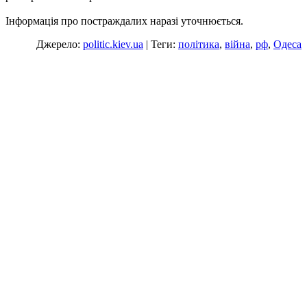
Інформація про постраждалих наразі уточнюється.
Джерело:
politic.kiev.ua
| Теги:
політика
,
війна
,
рф
,
Одеса