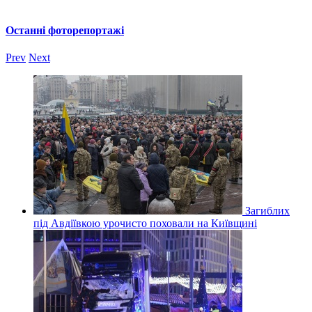
Останні фоторепортажі
Prev
Next
Загиблих
під Авдіївкою урочисто поховали на Київщині