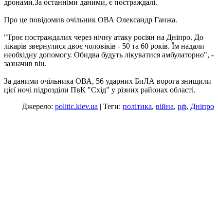
дронами.За останніми даними, є постраждалі.
Про це повідомив очільник ОВА Олександр Ганжа.
"Троє постраждалих через нічну атаку росіян на Дніпро. До
лікарів звернулися двоє чоловіків - 50 та 60 років. Їм надали
необхідну допомогу. Обидва будуть лікуватися амбулаторно", -
зазначив він.
За даними очільника ОВА, 56 ударних БпЛА ворога знищили
цієї ночі підрозділи ПвК "Схід" у різних районах області.
Джерело:
politic.kiev.ua
| Теги:
політика
,
війна
,
рф
,
Дніпро