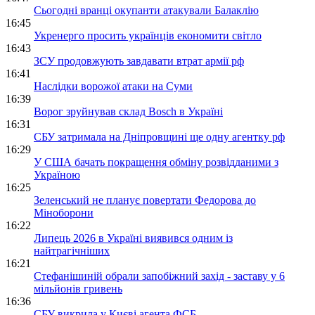
Сьогодні вранці окупанти атакували Балаклію
16:45
Укренерго просить українців економити світло
16:43
ЗСУ продовжують завдавати втрат армії рф
16:41
Наслідки ворожої атаки на Суми
16:39
Ворог зруйнував склад Bosch в Україні
16:31
СБУ затримала на Дніпровщині ще одну агентку рф
16:29
У США бачать покращення обміну розвідданими з
Україною
16:25
Зеленський не планує повертати Федорова до
Міноборони
16:22
Липець 2026 в Україні виявився одним із
найтрагічніших
16:21
Стефанішиній обрали запобіжний захід - заставу у 6
мільйонів гривень
16:36
СБУ викрила у Києві агента ФСБ