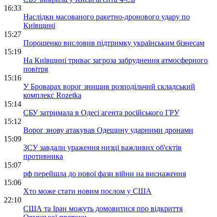
16:33
Наслідки масованого ракетно-дронового удару по
Київщині
15:27
Порошенко висловив підтримку українським бізнесам
15:19
На Київщині триває загроза забруднення атмосферного
повітря
15:16
У Броварах ворог знищив розподільчий складський
комплекс Rozetka
15:14
СБУ затримала в Одесі агента російського ГРУ
15:12
Ворог знову атакував Одещину ударними дронами
15:09
ЗСУ завдали ураження низці важливих об'єктів
противника
15:07
рф перейшла до нової фази війни на виснаження
15:06
Хто може стати новим послом у США
22:10
США та Іран можуть домовитися про відкриття