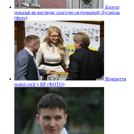
Блогер
показав як виглядає сьогодні окупований Луганськ
(фото)
Відкриття
нової сесії у ВР (ФОТО)