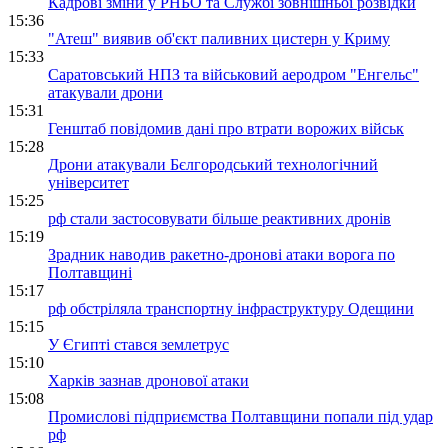
Кадрові зміни у РНБО та Службі зовнішньої розвідки
15:36
"Атеш" виявив об'єкт паливних цистерн у Криму
15:33
Саратовський НПЗ та військовий аеродром "Енгельс"
атакували дрони
15:31
Генштаб повідомив дані про втрати ворожих військ
15:28
Дрони атакували Бєлгородський технологічний
університет
15:25
рф стали застосовувати більше реактивних дронів
15:19
Зрадник наводив ракетно-дронові атаки ворога по
Полтавщині
15:17
рф обстріляла транспортну інфраструктуру Одещини
15:15
У Єгипті стався землетрус
15:10
Харків зазнав дронової атаки
15:08
Промислові підприємства Полтавщини попали під удар
рф