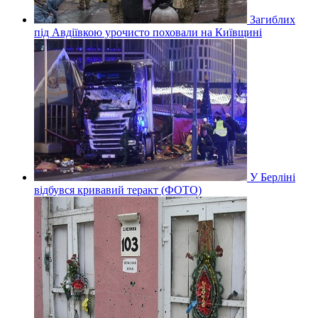
Загиблих
під Авдіївкою урочисто поховали на Київщині
У Берліні
відбувся кривавий теракт (ФОТО)