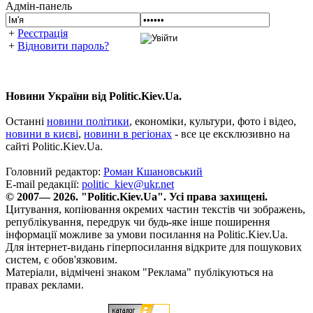
Адмін-панель
+
Реєстрація
+
Відновити пароль?
Новини України від Politic.Kiev.Ua.
Останні
новини політики
, економіки, культури, фото і відео,
новини в києві
,
новини в регіонах
- все це ексклюзивно на
сайті Politic.Kiev.Ua.
Головний редактор:
Роман Кшановський
E-mail редакції:
politic_kiev@ukr.net
© 2007— 2026. "Politic.Kiev.Ua". Усі права захищені.
Цитування, копіювання окремих частин текстів чи зображень,
републікування, передрук чи будь-яке інше поширення
інформації можливе за умови посилання на Politic.Kiev.Ua.
Для інтернет-видань гіперпосилання відкрите для пошукових
систем, є обов'язковим.
Матеріали, відмічені знаком "Реклама" публікуються на
правах реклами.