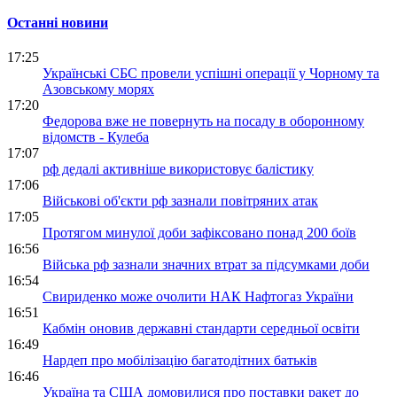
Останні новини
17:25
Українські СБС провели успішні операції у Чорному та
Азовському морях
17:20
Федорова вже не повернуть на посаду в оборонному
відомств - Кулеба
17:07
рф дедалі активніше використовує балістику
17:06
Військові об'єкти рф зазнали повітряних атак
17:05
Протягом минулої доби зафіксовано понад 200 боїв
16:56
Війська рф зазнали значних втрат за підсумками доби
16:54
Свириденко може очолити НАК Нафтогаз України
16:51
Кабмін оновив державні стандарти середньої освіти
16:49
Нардеп про мобілізацію багатодітних батьків
16:46
Україна та США домовилися про поставки ракет до