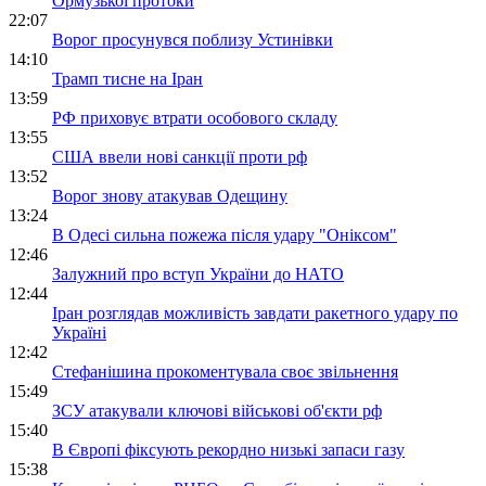
Ормузької протоки
22:07
Ворог просунувся поблизу Устинівки
14:10
Трамп тисне на Іран
13:59
РФ приховує втрати особового складу
13:55
США ввели нові санкції проти рф
13:52
Ворог знову атакував Одещину
13:24
В Одесі сильна пожежа після удару "Оніксом"
12:46
Залужний про вступ України до НАТО
12:44
Іран розглядав можливість завдати ракетного удару по
Україні
12:42
Стефанішина прокоментувала своє звільнення
15:49
ЗСУ атакували ключові військові об'єкти рф
15:40
В Європі фіксують рекордно низькі запаси газу
15:38