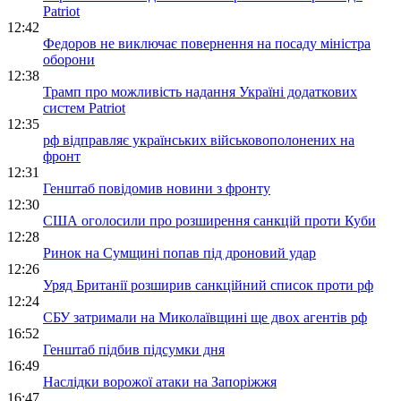
Patriot
12:42
Федоров не виключає повернення на посаду міністра
оборони
12:38
Трамп про можливість надання Україні додаткових
систем Patriot
12:35
рф відправляє українських військовополонених на
фронт
12:31
Генштаб повідомив новини з фронту
12:30
США оголосили про розширення санкцій проти Куби
12:28
Ринок на Сумщині попав під дроновий удар
12:26
Уряд Британії розширив санкційний список проти рф
12:24
СБУ затримали на Миколаївщині ще двох агентів рф
16:52
Генштаб підбив підсумки дня
16:49
Наслідки ворожої атаки на Запоріжжя
16:47