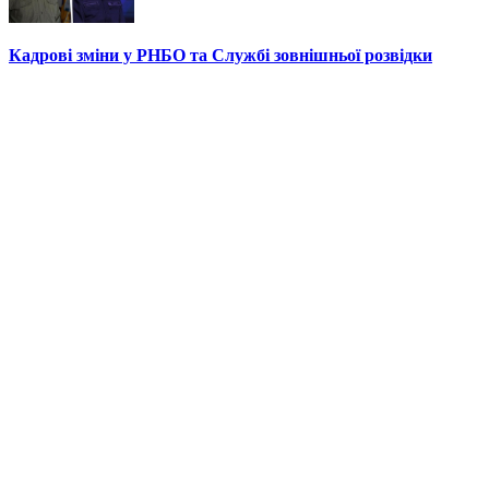
Кадрові зміни у РНБО та Службі зовнішньої розвідки