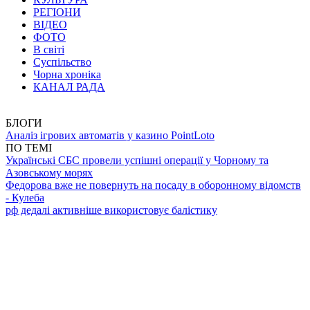
РЕГІОНИ
ВІДЕО
ФОТО
В світі
Суспільство
Чорна хроніка
КАНАЛ РАДА
БЛОГИ
Аналіз ігрових автоматів у казино PointLoto
ПО ТЕМІ
Українські СБС провели успішні операції у Чорному та
Азовському морях
Федорова вже не повернуть на посаду в оборонному відомств
- Кулеба
рф дедалі активніше використовує балістику