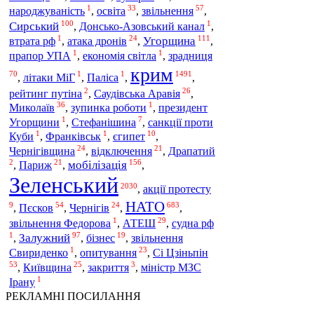
1
33
57
освіта
звільнення
народжуваність
,
,
,
100
1
Сирський
,
Донсько-Азовський канал
,
1
24
111
Угорщина
втрата рф
,
атака дронів
,
,
1
1
зрадниця
прапор УПА
,
економія світла
,
крим
70
1
1
1491
,
літаки МіГ
,
Паліса
,
,
2
26
рейтинг путіна
,
Саудівська Аравія
,
36
1
Миколаїв
,
зупинка роботи
,
президент
1
7
Угорщини
,
Стефанішина
,
санкції проти
1
1
10
Куби
,
Франківськ
,
єгипет
,
24
21
Чернігівщина
,
відключення
,
Драпатий
2
21
156
мобілізація
,
Париж
,
,
Зеленський
2030
,
акції протесту
НАТО
9
54
24
683
Пєсков
,
,
Чернігів
,
,
1
29
звільнення Федорова
,
АТЕШ
,
судна рф
1
97
19
Залужний
,
,
бізнес
,
звільнення
1
23
Сі Цзіньпін
Свириденко
,
опитування
,
53
25
3
,
Київщина
,
закриття
,
міністр МЗС
1
Ірану
РЕКЛАМНІ ПОСИЛАННЯ