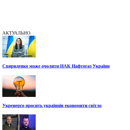
АКТУАЛЬНО
Свириденко може очолити НАК Нафтогаз України
Укренерго просить українців економити світло