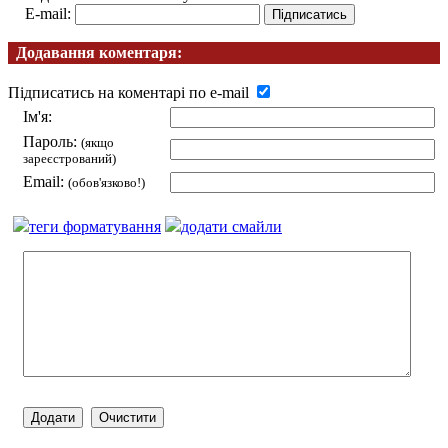
E-mail:
Додавання коментаря:
Підписатись на коментарі по e-mail
Ім'я:
Пароль:
(якщо
зареєстрований)
Email:
(обов'язково!)
теги форматування
додати смайли