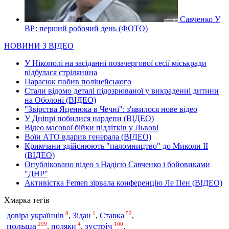
Савченко У
ВР: перший робочий день (ФОТО)
НОВИНИ З ВІДЕО
У Нікополі на засіданні позачергової сесії міськради
відбулася стрілянина
Парасюк побив поліцейського
Стали відомо деталі підозрюваної у викраденні дитини
на Оболоні (ВІДЕО)
"Звірства Яценюка в Чечні": з'явилося нове відео
У Дніпрі побилися нардепи (ВІДЕО)
Відео масової бійки підлітків у Львові
Воїн АТО вдарив генерала (ВІДЕО)
Кримчани здійснюють "паломництво" до Миколи ІІ
(ВІДЕО)
Опубліковано відео з Надією Савченко і бойовиками
"ДНР"
Активістка Femen зірвала конференцію Ле Пен (ВІДЕО)
Хмарка тегів
8
1
52
Ставка
довіра українців
,
Зідан
,
,
299
4
100
польща
зустріч
,
поляки
,
,