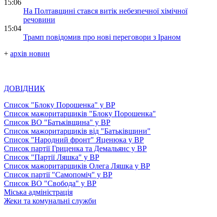
15:06
На Полтавщині стався витік небезпечної хімічної
речовини
15:04
Трамп повідомив про нові переговори з Іраном
+
архів новин
ДОВІДНИК
Список "Блоку Порошенка" у ВР
Список мажоритарщиків "Блоку Порошенка"
Список ВО "Батьківщина" у ВР
Список мажоритарщиків від "Батьківщини"
Список "Народний фронт" Яценюка у ВР
Список партії Гриценка та Демальянс у ВР
Список "Партії Ляшка" у ВР
Список мажоритарщиків Олега Ляшка у ВР
Список партії "Самопоміч" у ВР
Список ВО "Свобода" у ВР
Міська адміністрація
Жеки та комунальні служби