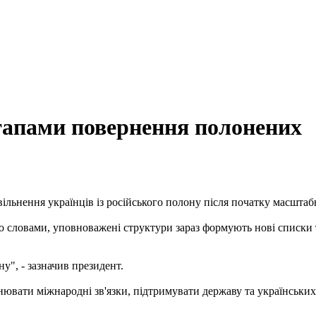
тапами повернення полонених
вільнення українців із російського полону після початку масшта
го словами, уповноважені структури зараз формують нові списки
у", - зазначив президент.
нювати міжнародні зв'язки, підтримувати державу та українськи