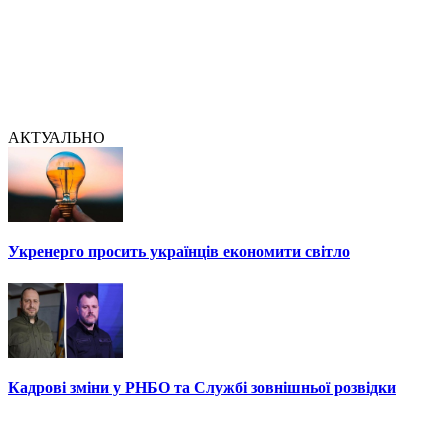
АКТУАЛЬНО
Укренерго просить українців економити світло
Кадрові зміни у РНБО та Службі зовнішньої розвідки