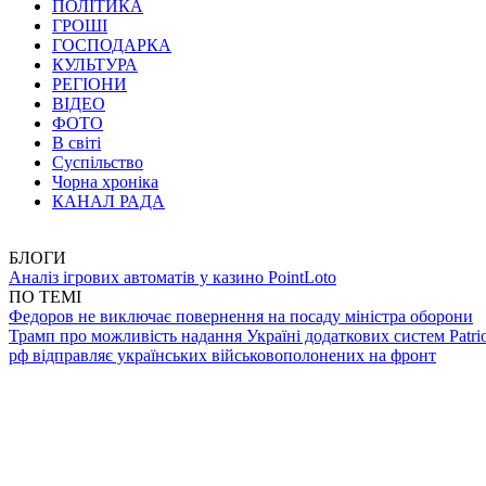
ПОЛІТИКА
ГРОШІ
ГОСПОДАРКА
КУЛЬТУРА
РЕГІОНИ
ВІДЕО
ФОТО
В світі
Суспільство
Чорна хроніка
КАНАЛ РАДА
БЛОГИ
Аналіз ігрових автоматів у казино PointLoto
ПО ТЕМІ
Федоров не виключає повернення на посаду міністра оборони
Трамп про можливість надання Україні додаткових систем Patrio
рф відправляє українських військовополонених на фронт