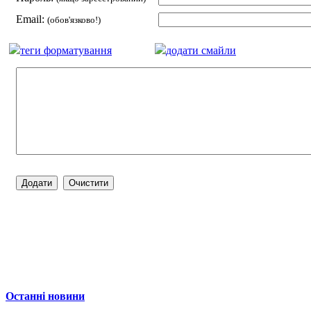
Email:
(обов'язково!)
теги форматування
додати смайли
Останні новини