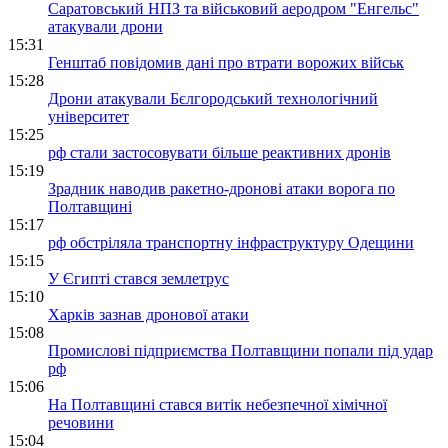
Саратовський НПЗ та військовий аеродром "Енгельс"
атакували дрони
15:31
Генштаб повідомив дані про втрати ворожих військ
15:28
Дрони атакували Бєлгородський технологічний
університет
15:25
рф стали застосовувати більше реактивних дронів
15:19
Зрадник наводив ракетно-дронові атаки ворога по
Полтавщині
15:17
рф обстріляла транспортну інфраструктуру Одещини
15:15
У Єгипті стався землетрус
15:10
Харків зазнав дронової атаки
15:08
Промислові підприємства Полтавщини попали під удар
рф
15:06
На Полтавщині стався витік небезпечної хімічної
речовини
15:04