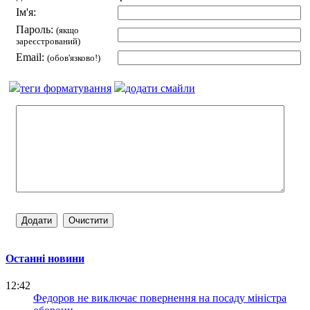
Ім'я:
Пароль:
(якщо
зареєстрований)
Email:
(обов'язково!)
теги форматування
додати смайли
Останні новини
12:42
Федоров не виключає повернення на посаду міністра