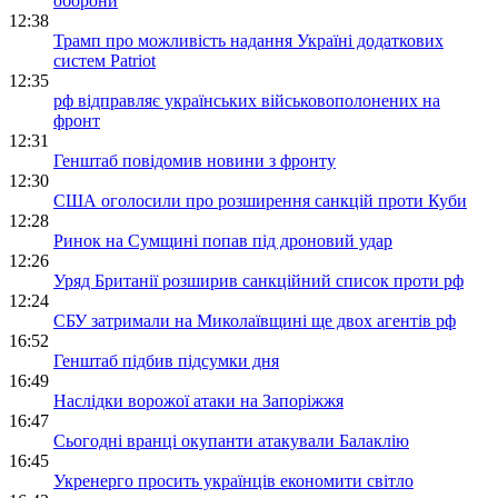
оборони
12:38
Трамп про можливість надання Україні додаткових
систем Patriot
12:35
рф відправляє українських військовополонених на
фронт
12:31
Генштаб повідомив новини з фронту
12:30
США оголосили про розширення санкцій проти Куби
12:28
Ринок на Сумщині попав під дроновий удар
12:26
Уряд Британії розширив санкційний список проти рф
12:24
СБУ затримали на Миколаївщині ще двох агентів рф
16:52
Генштаб підбив підсумки дня
16:49
Наслідки ворожої атаки на Запоріжжя
16:47
Сьогодні вранці окупанти атакували Балаклію
16:45
Укренерго просить українців економити світло