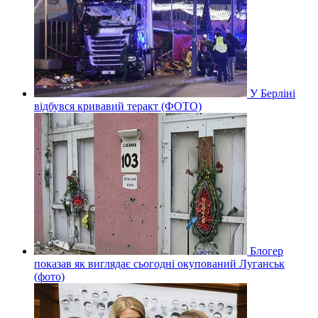
У Берліні
відбувся кривавий теракт (ФОТО)
Блогер
показав як виглядає сьогодні окупований Луганськ
(фото)