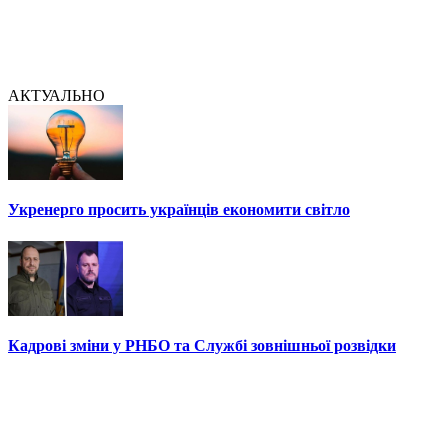
АКТУАЛЬНО
Укренерго просить українців економити світло
Кадрові зміни у РНБО та Службі зовнішньої розвідки