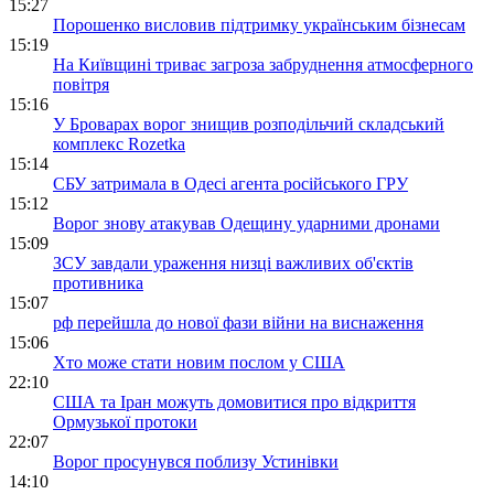
15:27
Порошенко висловив підтримку українським бізнесам
15:19
На Київщині триває загроза забруднення атмосферного
повітря
15:16
У Броварах ворог знищив розподільчий складський
комплекс Rozetka
15:14
СБУ затримала в Одесі агента російського ГРУ
15:12
Ворог знову атакував Одещину ударними дронами
15:09
ЗСУ завдали ураження низці важливих об'єктів
противника
15:07
рф перейшла до нової фази війни на виснаження
15:06
Хто може стати новим послом у США
22:10
США та Іран можуть домовитися про відкриття
Ормузької протоки
22:07
Ворог просунувся поблизу Устинівки
14:10