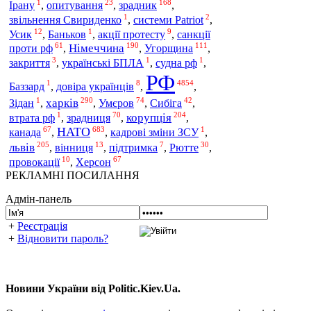
1
23
168
зрадник
Ірану
,
опитування
,
,
1
2
звільнення Свириденко
,
системи Patriot
,
12
1
9
Усик
,
Баньков
,
акції протесту
,
санкції
61
190
111
Німеччина
Угорщина
проти рф
,
,
,
3
1
1
закриття
,
українські БПЛА
,
судна рф
,
РФ
1
8
4854
Баззард
,
довіра українців
,
,
1
290
74
42
харків
Умєров
Зідан
,
,
,
Сибіга
,
1
70
204
корупція
втрата рф
,
зрадниця
,
,
67
683
1
НАТО
канада
,
,
кадрові зміни ЗСУ
,
205
13
7
30
львів
,
вінниця
,
підтримка
,
Рютте
,
10
67
провокації
,
Херсон
РЕКЛАМНІ ПОСИЛАННЯ
Адмін-панель
+
Реєстрація
+
Відновити пароль?
Новини України від Politic.Kiev.Ua.