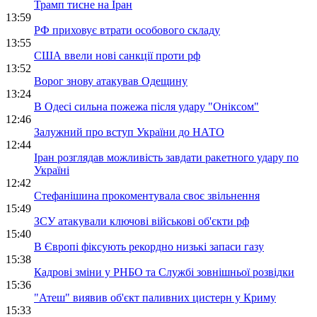
Трамп тисне на Іран
13:59
РФ приховує втрати особового складу
13:55
США ввели нові санкції проти рф
13:52
Ворог знову атакував Одещину
13:24
В Одесі сильна пожежа після удару "Оніксом"
12:46
Залужний про вступ України до НАТО
12:44
Іран розглядав можливість завдати ракетного удару по
Україні
12:42
Стефанішина прокоментувала своє звільнення
15:49
ЗСУ атакували ключові військові об'єкти рф
15:40
В Європі фіксують рекордно низькі запаси газу
15:38
Кадрові зміни у РНБО та Службі зовнішньої розвідки
15:36
"Атеш" виявив об'єкт паливних цистерн у Криму
15:33