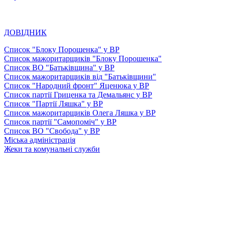
ДОВІДНИК
Список "Блоку Порошенка" у ВР
Список мажоритарщиків "Блоку Порошенка"
Список ВО "Батьківщина" у ВР
Список мажоритарщиків від "Батьківщини"
Список "Народний фронт" Яценюка у ВР
Список партії Гриценка та Демальянс у ВР
Список "Партії Ляшка" у ВР
Список мажоритарщиків Олега Ляшка у ВР
Список партії "Самопоміч" у ВР
Список ВО "Свобода" у ВР
Міська адміністрація
Жеки та комунальні служби