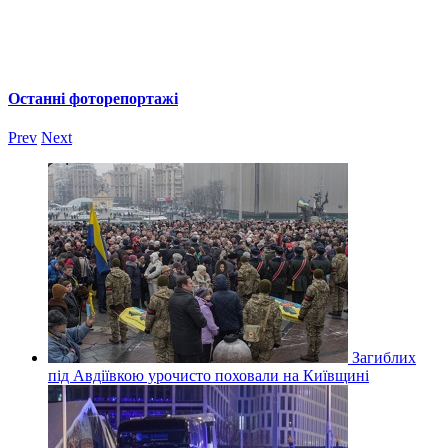
Останні фоторепортажі
Prev
Next
Загиблих
під Авдіївкою урочисто поховали на Київщині