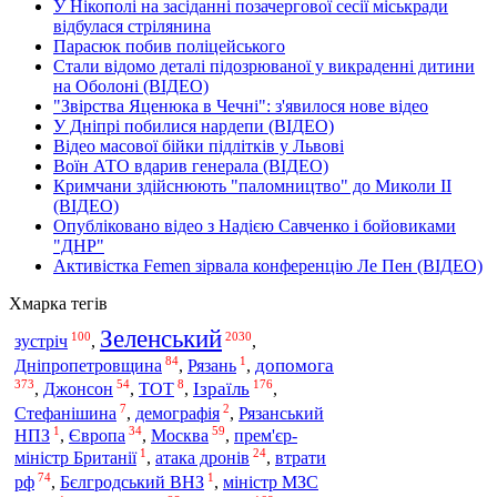
У Нікополі на засіданні позачергової сесії міськради
відбулася стрілянина
Парасюк побив поліцейського
Стали відомо деталі підозрюваної у викраденні дитини
на Оболоні (ВІДЕО)
"Звірства Яценюка в Чечні": з'явилося нове відео
У Дніпрі побилися нардепи (ВІДЕО)
Відео масової бійки підлітків у Львові
Воїн АТО вдарив генерала (ВІДЕО)
Кримчани здійснюють "паломництво" до Миколи ІІ
(ВІДЕО)
Опубліковано відео з Надією Савченко і бойовиками
"ДНР"
Активістка Femen зірвала конференцію Ле Пен (ВІДЕО)
Хмарка тегів
Зеленський
100
2030
зустріч
,
,
84
1
Дніпропетровщина
допомога
,
Рязань
,
373
54
8
176
Ізраїль
,
Джонсон
,
ТОТ
,
,
7
2
Стефанішина
,
демографія
,
Рязанський
1
34
59
НПЗ
,
Європа
,
Москва
,
прем'єр-
1
24
втрати
міністр Британії
,
атака дронів
,
74
1
рф
,
Бєлгродський ВНЗ
,
міністр МЗС