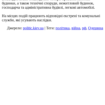
будинки, а також технічні споруди, нежитловий будинок,
господарча та адміністративна будівлі, легкові автомобілі.
На місцях подій працюють відповідні екстрені та комунальні
служби, які усувають наслідки.
Джерело:
politic.kiev.ua
| Теги:
політика
,
війна
,
рф
,
Одещина