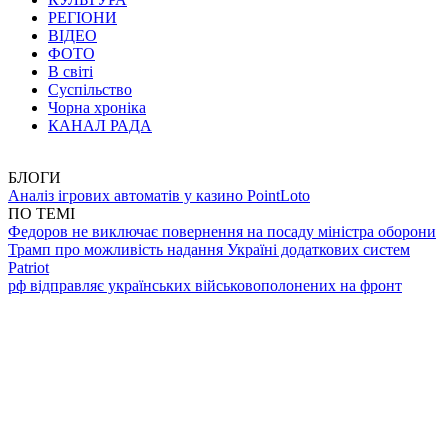
РЕГІОНИ
ВІДЕО
ФОТО
В світі
Суспільство
Чорна хроніка
КАНАЛ РАДА
БЛОГИ
Аналіз ігрових автоматів у казино PointLoto
ПО ТЕМІ
Федоров не виключає повернення на посаду міністра оборони
Трамп про можливість надання Україні додаткових систем
Patriot
рф відправляє українських військовополонених на фронт