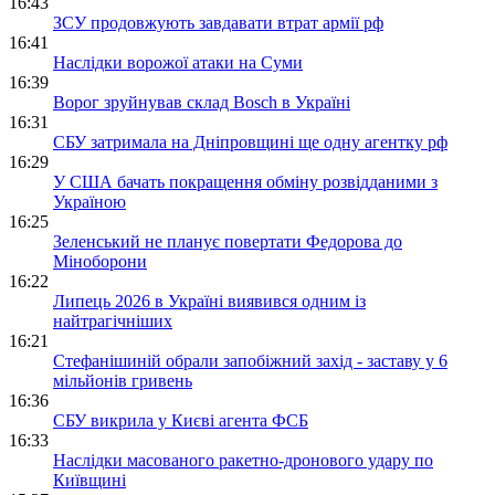
16:43
ЗСУ продовжують завдавати втрат армії рф
16:41
Наслідки ворожої атаки на Суми
16:39
Ворог зруйнував склад Bosch в Україні
16:31
СБУ затримала на Дніпровщині ще одну агентку рф
16:29
У США бачать покращення обміну розвідданими з
Україною
16:25
Зеленський не планує повертати Федорова до
Міноборони
16:22
Липець 2026 в Україні виявився одним із
найтрагічніших
16:21
Стефанішиній обрали запобіжний захід - заставу у 6
мільйонів гривень
16:36
СБУ викрила у Києві агента ФСБ
16:33
Наслідки масованого ракетно-дронового удару по
Київщині