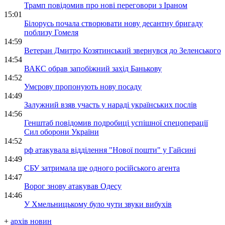
Трамп повідомив про нові переговори з Іраном
15:01
Білорусь почала створювати нову десантну бригаду
поблизу Гомеля
14:59
Ветеран Дмитро Козятинський звернувся до Зеленського
14:54
ВАКС обрав запобіжний захід Банькову
14:52
Умєрову пропонують нову посаду
14:49
Залужний взяв участь у нараді українських послів
14:56
Генштаб повідомив подробиці успішної спецоперації
Сил оборони України
14:52
рф атакувала відділення "Нової пошти" у Гайсині
14:49
СБУ затримала ще одного російського агента
14:47
Ворог знову атакував Одесу
14:46
У Хмельницькому було чути звуки вибухів
+
архів новин