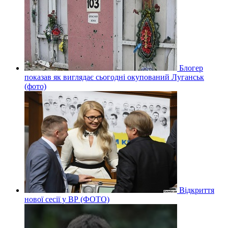
Блогер
показав як виглядає сьогодні окупований Луганськ
(фото)
Відкриття
нової сесії у ВР (ФОТО)