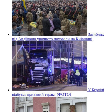
Загиблих
під Авдіївкою урочисто поховали на Київщині
У Берліні
відбувся кривавий теракт (ФОТО)