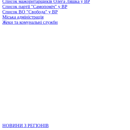
Список мажоритарщиків Олега Ляшка у ВР
Список партії "Самопоміч" у ВР
Список ВО "Свобода" у ВР
Міська адміністрація
Жеки та комунальні служби
НОВИНИ З РЕГІОНІВ