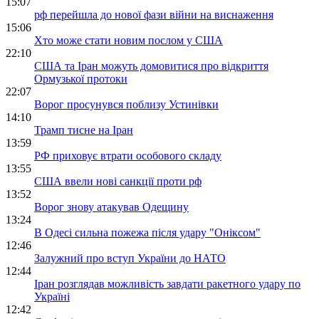
15:07
рф перейшла до нової фази війни на виснаження
15:06
Хто може стати новим послом у США
22:10
США та Іран можуть домовитися про відкриття
Ормузької протоки
22:07
Ворог просунувся поблизу Устинівки
14:10
Трамп тисне на Іран
13:59
РФ приховує втрати особового складу
13:55
США ввели нові санкції проти рф
13:52
Ворог знову атакував Одещину
13:24
В Одесі сильна пожежа після удару "Оніксом"
12:46
Залужний про вступ України до НАТО
12:44
Іран розглядав можливість завдати ракетного удару по
Україні
12:42