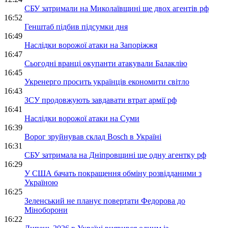
СБУ затримали на Миколаївщині ще двох агентів рф
16:52
Генштаб підбив підсумки дня
16:49
Наслідки ворожої атаки на Запоріжжя
16:47
Сьогодні вранці окупанти атакували Балаклію
16:45
Укренерго просить українців економити світло
16:43
ЗСУ продовжують завдавати втрат армії рф
16:41
Наслідки ворожої атаки на Суми
16:39
Ворог зруйнував склад Bosch в Україні
16:31
СБУ затримала на Дніпровщині ще одну агентку рф
16:29
У США бачать покращення обміну розвідданими з
Україною
16:25
Зеленський не планує повертати Федорова до
Міноборони
16:22