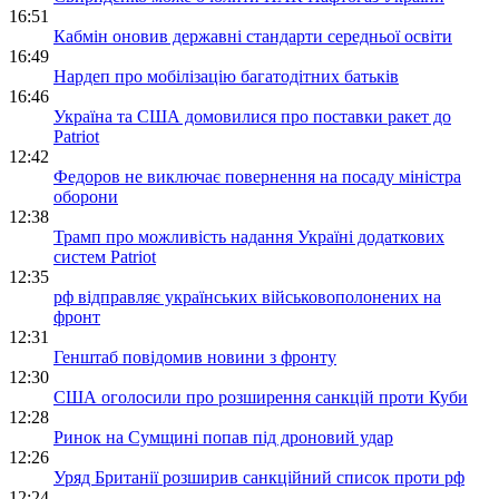
16:51
Кабмін оновив державні стандарти середньої освіти
16:49
Нардеп про мобілізацію багатодітних батьків
16:46
Україна та США домовилися про поставки ракет до
Patriot
12:42
Федоров не виключає повернення на посаду міністра
оборони
12:38
Трамп про можливість надання Україні додаткових
систем Patriot
12:35
рф відправляє українських військовополонених на
фронт
12:31
Генштаб повідомив новини з фронту
12:30
США оголосили про розширення санкцій проти Куби
12:28
Ринок на Сумщині попав під дроновий удар
12:26
Уряд Британії розширив санкційний список проти рф
12:24