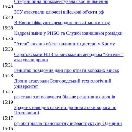
Стефанішина прокоментувала своє звільнення
15:49
ЗСУ атакували ключові військові об'єкти рф
15:40
В Європі фіксують рекордно низькі запаси газу
15:38
Кадрові зміни у РНБО та Службі зовнішньої розвідки
15:36
"Атеш" виявив об'єкт паливних цистерн у Криму
15:33
Саратовський НПЗ та військовий аеродром "Енгельс"
атакували дрони
15:31
Генштаб повідомив дані про втрати ворожих військ
15:28
Дрони атакували Бєлгородський технологічний
університет
15:25
рф стали застосовувати більше реактивних дронів
15:19
Зрадник наводив ракетно-дронові атаки ворога по
Полтавщині
15:17
рф обстріляла транспортну інфраструктуру Одещини
15:15