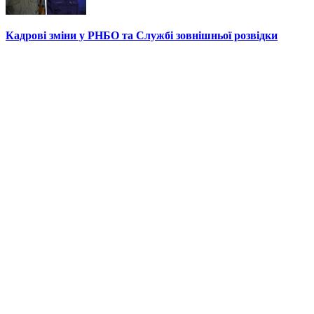
Кадрові зміни у РНБО та Службі зовнішньої розвідки