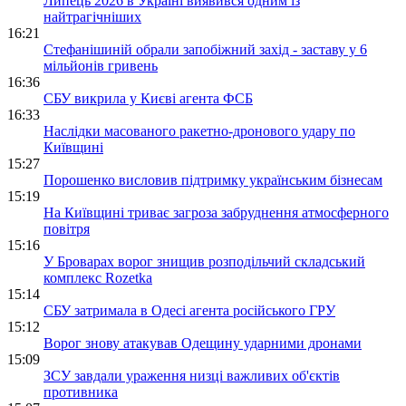
Липець 2026 в Україні виявився одним із
найтрагічніших
16:21
Стефанішиній обрали запобіжний захід - заставу у 6
мільйонів гривень
16:36
СБУ викрила у Києві агента ФСБ
16:33
Наслідки масованого ракетно-дронового удару по
Київщині
15:27
Порошенко висловив підтримку українським бізнесам
15:19
На Київщині триває загроза забруднення атмосферного
повітря
15:16
У Броварах ворог знищив розподільчий складський
комплекс Rozetka
15:14
СБУ затримала в Одесі агента російського ГРУ
15:12
Ворог знову атакував Одещину ударними дронами
15:09
ЗСУ завдали ураження низці важливих об'єктів
противника