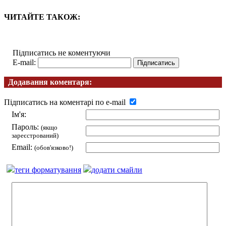
ЧИТАЙТЕ ТАКОЖ:
Підписатись не коментуючи
E-mail:
Додавання коментаря:
Підписатись на коментарі по e-mail
Ім'я:
Пароль:
(якщо
зареєстрований)
Email:
(обов'язково!)
теги форматування
додати смайли