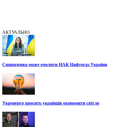
АКТУАЛЬНО
Свириденко може очолити НАК Нафтогаз України
Укренерго просить українців економити світло