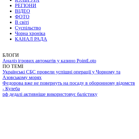
РЕГІОНИ
ВІДЕО
ФОТО
В світі
Суспільство
Чорна хроніка
КАНАЛ РАДА
БЛОГИ
Аналіз ігрових автоматів у казино PointLoto
ПО ТЕМІ
Українські СБС провели успішні операції у Чорному та
Азовському морях
Федорова вже не повернуть на посаду в оборонному відомств
- Кулеба
рф дедалі активніше використовує балістику