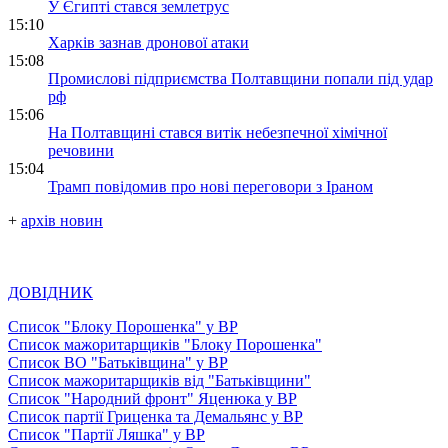
У Єгипті стався землетрус
15:10
Харків зазнав дронової атаки
15:08
Промислові підприємства Полтавщини попали під удар
рф
15:06
На Полтавщині стався витік небезпечної хімічної
речовини
15:04
Трамп повідомив про нові переговори з Іраном
+
архів новин
ДОВІДНИК
Список "Блоку Порошенка" у ВР
Список мажоритарщиків "Блоку Порошенка"
Список ВО "Батьківщина" у ВР
Список мажоритарщиків від "Батьківщини"
Список "Народний фронт" Яценюка у ВР
Список партії Гриценка та Демальянс у ВР
Список "Партії Ляшка" у ВР