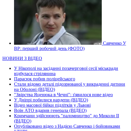
Савченко У
ВР: перший робочий день (ФОТО)
НОВИНИ З ВІДЕО
У Нікополі на засіданні позачергової сесії міськради
відбулася стрілянина
Парасюк побив поліцейського
Стали відомо деталі підозрюваної у викраденні дитини
на Оболоні (ВІДЕО)
"Звірства Яценюка в Чечні": з'явилося нове відео
У Дніпрі побилися нардепи (ВІДЕО)
Відео масової бійки підлітків у Львові
Воїн АТО вдарив генерала (ВІДЕО)
Кримчани здійснюють "паломництво" до Миколи ІІ
(ВІДЕО)
Опубліковано відео з Надією Савченко і бойовиками