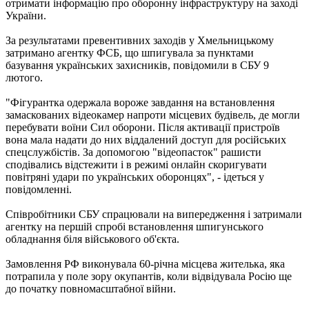
отримати інформацію про оборонну інфраструктуру на заході
України.
За результатами превентивних заходів у Хмельницькому
затримано агентку ФСБ, що шпигувала за пунктами
базування українських захисників, повідомили в СБУ 9
лютого.
"Фігурантка одержала вороже завдання на встановлення
замаскованих відеокамер напроти місцевих будівель, де могли
перебувати воїни Сил оборони. Після активації пристроїв
вона мала надати до них віддалений доступ для російських
спецслужбістів. За допомогою "відеопасток" рашисти
сподівались відстежити і в режимі онлайн скоригувати
повітряні удари по українських оборонцях", - ідеться у
повідомленні.
Співробітники СБУ спрацювали на випередження і затримали
агентку на першій спробі встановлення шпигунського
обладнання біля військового об'єкта.
Замовлення РФ виконувала 60-річна місцева жителька, яка
потрапила у поле зору окупантів, коли відвідувала Росію ще
до початку повномасштабної війни.