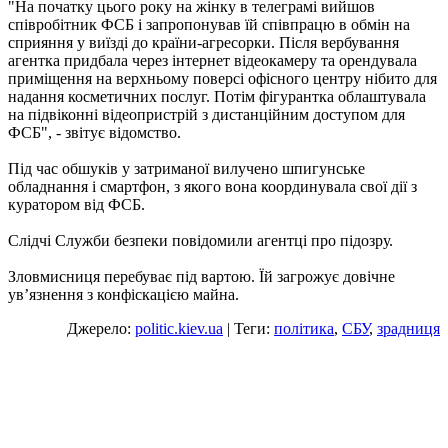
"На початку цього року на жінку в телеграмі вийшов
співробітник ФСБ і запропонував їй співпрацю в обмін на
сприяння у виїзді до країни-агресорки. Після вербування
агентка придбала через інтернет відеокамеру та орендувала
приміщення на верхньому поверсі офісного центру нібито для
надання косметичних послуг. Потім фігурантка облаштувала
на підвіконні відеопристрій з дистанційним доступом для
ФСБ", - звітує відомство.
Під час обшуків у затриманої вилучено шпигунське
обладнання і смартфон, з якого вона координувала свої дії з
куратором від ФСБ.
Слідчі Служби безпеки повідомили агентці про підозру.
Зловмисниця перебуває під вартою. Їй загрожує довічне
увʼязнення з конфіскацією майна.
Джерело:
politic.kiev.ua
| Теги:
політика
,
СБУ
,
зрадниця