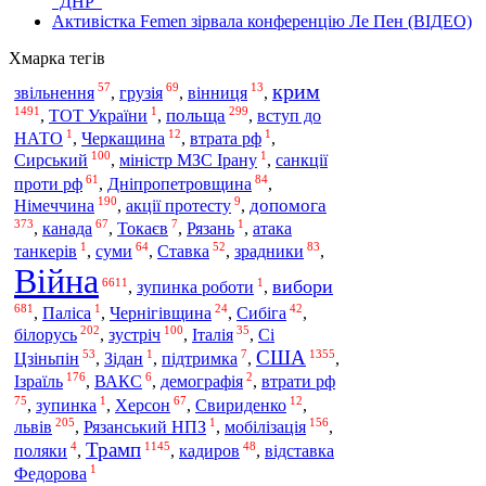
"ДНР"
Активістка Femen зірвала конференцію Ле Пен (ВІДЕО)
Хмарка тегів
крим
57
69
13
звільнення
,
грузія
,
вінниця
,
1491
1
299
польща
,
ТОТ України
,
,
вступ до
1
12
1
НАТО
,
Черкащина
,
втрата рф
,
100
1
Сирський
,
міністр МЗС Ірану
,
санкції
61
84
проти рф
,
Дніпропетровщина
,
190
9
Німеччина
допомога
,
акції протесту
,
373
67
7
1
,
канада
,
Токаєв
,
Рязань
,
атака
1
64
52
83
танкерів
,
суми
,
Ставка
,
зрадники
,
Війна
6611
1
вибори
,
зупинка роботи
,
681
1
24
42
,
Паліса
,
Чернігівщина
,
Сибіга
,
202
100
35
білорусь
зустріч
,
,
Італія
,
Сі
США
53
1
7
1355
Цзіньпін
,
Зідан
,
підтримка
,
,
176
6
2
Ізраїль
,
ВАКС
,
демографія
,
втрати рф
75
1
67
12
,
зупинка
,
Херсон
,
Свириденко
,
205
1
156
львів
мобілізація
,
Рязанський НПЗ
,
,
Трамп
4
1145
48
поляки
,
,
кадиров
,
відставка
1
Федорова