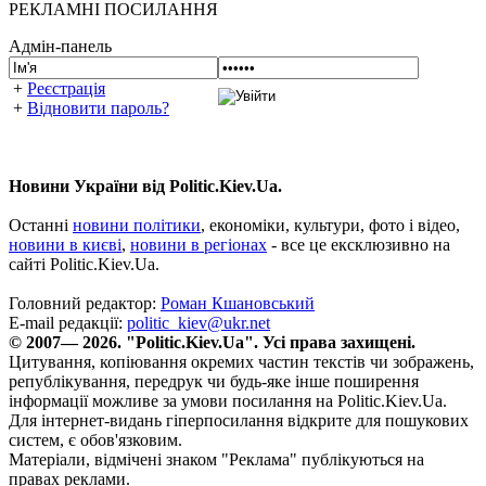
РЕКЛАМНІ ПОСИЛАННЯ
Адмін-панель
+
Реєстрація
+
Відновити пароль?
Новини України від Politic.Kiev.Ua.
Останні
новини політики
, економіки, культури, фото і відео,
новини в києві
,
новини в регіонах
- все це ексклюзивно на
сайті Politic.Kiev.Ua.
Головний редактор:
Роман Кшановський
E-mail редакції:
politic_kiev@ukr.net
© 2007— 2026. "Politic.Kiev.Ua". Усі права захищені.
Цитування, копіювання окремих частин текстів чи зображень,
републікування, передрук чи будь-яке інше поширення
інформації можливе за умови посилання на Politic.Kiev.Ua.
Для інтернет-видань гіперпосилання відкрите для пошукових
систем, є обов'язковим.
Матеріали, відмічені знаком "Реклама" публікуються на
правах реклами.