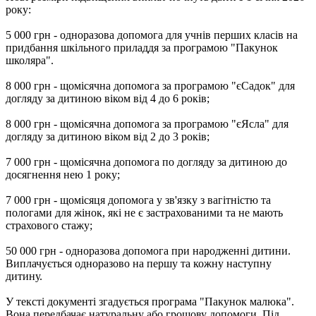
року:
5 000 грн - одноразова допомога для учнів перших класів на
придбання шкільного приладдя за програмою "Пакунок
школяра".
8 000 грн - щомісячна допомога за програмою "єСадок" для
догляду за дитиною віком від 4 до 6 років;
8 000 грн - щомісячна допомога за програмою "єЯсла" для
догляду за дитиною віком від 2 до 3 років;
7 000 грн - щомісячна допомога по догляду за дитиною до
досягнення нею 1 року;
7 000 грн - щомісяця допомога у зв'язку з вагітністю та
пологами для жінок, які не є застрахованими та не мають
страхового стажу;
50 000 грн - одноразова допомога при народженні дитини.
Виплачується одноразово на першу та кожну наступну
дитину.
У тексті документі згадується програма "Пакунок малюка".
Вона передбачає натуральну або грошову допомоги. Під