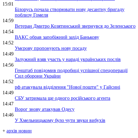
15:01
Білорусь почала створювати нову десантну бригаду
поблизу Гомеля
14:59
Ветеран Дмитро Козятинський звернувся до Зеленського
14:54
ВАКС обрав запобіжний захід Банькову
14:52
Умєрову пропонують нову посаду
14:49
Залужний взяв участь у нараді українських послів
14:56
Генштаб повідомив подробиці успішної спецоперації
Сил оборони України
14:52
рф атакувала відділення "Нової пошти" у Гайсині
14:49
СБУ затримала ще одного російського агента
14:47
Ворог знову атакував Одесу
14:46
У Хмельницькому було чути звуки вибухів
+
архів новин