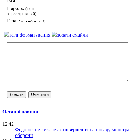
Ім'я:
Пароль:
(якщо
зареєстрований)
Email:
(обов'язково!)
теги форматування
додати смайли
Останні новини
12:42
Федоров не виключає повернення на посаду міністра
оборони