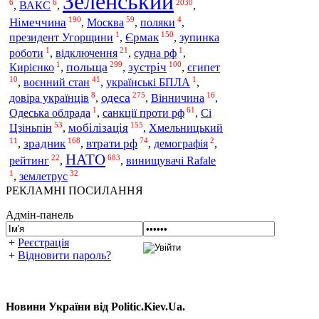
Зеленський
6
6
2030
,
ВАКС
,
,
190
59
4
Німеччина
Москва
,
,
поляки
,
1
150
Єрмак
президент Угорщини
,
,
зупинка
1
21
1
роботи
,
відключення
,
судна рф
,
1
299
100
польща
зустріч
Кирієнко
,
,
,
єгипет
10
41
1
воєнний стан
,
,
українські БПЛА
,
8
275
16
одеса
довіра українців
,
,
Вінничина
,
1
61
санкції проти рф
Сі
Одеська облрада
,
,
53
155
Цзіньпін
мобілізація
,
,
Хмельницький
11
168
74
2
зрадник
втрати рф
,
,
,
демографія
,
НАТО
22
683
рейтинг
,
,
винищувачі Rafale
1
32
землетрус
,
РЕКЛАМНІ ПОСИЛАННЯ
Адмін-панель
+
Реєстрація
+
Відновити пароль?
Новини України від Politic.Kiev.Ua.