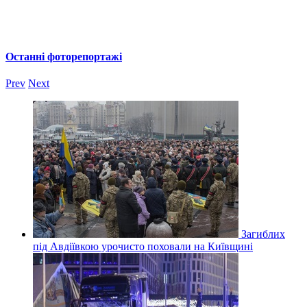
Останні фоторепортажі
Prev
Next
Загиблих
під Авдіївкою урочисто поховали на Київщині