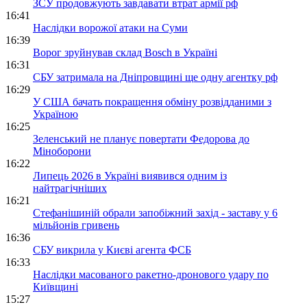
ЗСУ продовжують завдавати втрат армії рф
16:41
Наслідки ворожої атаки на Суми
16:39
Ворог зруйнував склад Bosch в Україні
16:31
СБУ затримала на Дніпровщині ще одну агентку рф
16:29
У США бачать покращення обміну розвідданими з
Україною
16:25
Зеленський не планує повертати Федорова до
Міноборони
16:22
Липець 2026 в Україні виявився одним із
найтрагічніших
16:21
Стефанішиній обрали запобіжний захід - заставу у 6
мільйонів гривень
16:36
СБУ викрила у Києві агента ФСБ
16:33
Наслідки масованого ракетно-дронового удару по
Київщині
15:27