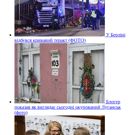
У Берліні
відбувся кривавий теракт (ФОТО)
Блогер
показав як виглядає сьогодні окупований Луганськ
(фото)