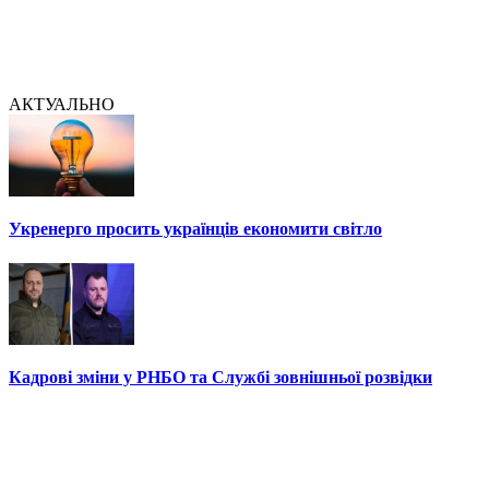
АКТУАЛЬНО
Укренерго просить українців економити світло
Кадрові зміни у РНБО та Службі зовнішньої розвідки