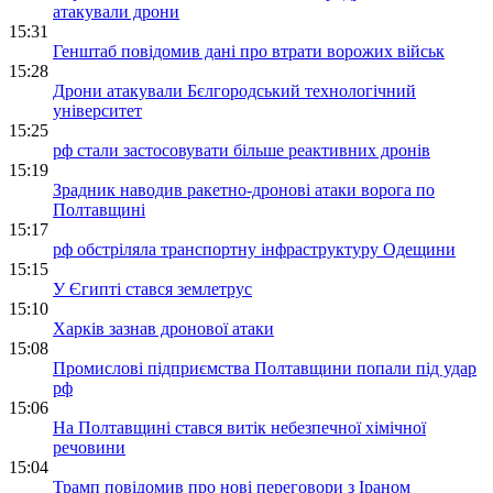
атакували дрони
15:31
Генштаб повідомив дані про втрати ворожих військ
15:28
Дрони атакували Бєлгородський технологічний
університет
15:25
рф стали застосовувати більше реактивних дронів
15:19
Зрадник наводив ракетно-дронові атаки ворога по
Полтавщині
15:17
рф обстріляла транспортну інфраструктуру Одещини
15:15
У Єгипті стався землетрус
15:10
Харків зазнав дронової атаки
15:08
Промислові підприємства Полтавщини попали під удар
рф
15:06
На Полтавщині стався витік небезпечної хімічної
речовини
15:04
Трамп повідомив про нові переговори з Іраном