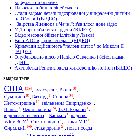
відбулася стрілянина
Парасюк побив поліцейського
Стали відомо деталі підозрюваної у викраденні дитини
на Оболоні (ВІДЕО)
"Звірства Яценюка в Чечні": з'явилося нове відео
У Дніпрі побилися нардепи (ВІДЕО)
Відео масової бійки підлітків у Львові
Воїн АТО вдарив генерала (ВІДЕО)
Кримчани здійснюють "паломництво" до Миколи ІІ
(ВІДЕО)
Опубліковано відео з Надією Савченко і бойовиками
"ДНР"
Активістка Femen зірвала конференцію Ле Пен (ВІДЕО)
Хмарка тегів
США
1354
1
30
,
рух суден
,
Рютте
,
81
1
34
Сумщина
Європа
,
Баззард
,
,
12
1
Житомирщина
,
звільнення Свириденко
,
1
24
1
Паліса
,
Чернігівщина
,
ТОТ України
,
2
1
відключення світла
,
Баньков
,
кадрові
1
7
1
зміни ЗСУ
,
Стефанішина
,
літаки МіГ
,
100
24
Сирський
,
атака дронів
,
нова посада