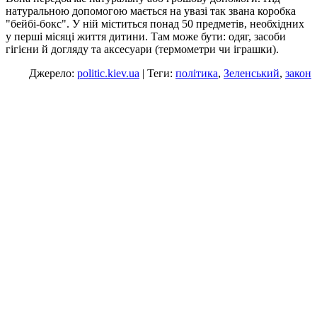
натуральною допомогою мається на увазі так звана коробка
"бейбі-бокс". У ній міститься понад 50 предметів, необхідних
у перші місяці життя дитини. Там може бути: одяг, засоби
гігієни й догляду та аксесуари (термометри чи іграшки).
Джерело:
politic.kiev.ua
| Теги:
політика
,
Зеленський
,
закон