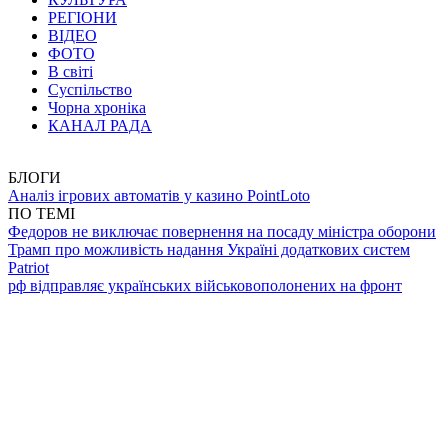
РЕГІОНИ
ВІДЕО
ФОТО
В світі
Суспільство
Чорна хроніка
КАНАЛ РАДА
БЛОГИ
Аналіз ігрових автоматів у казино PointLoto
ПО ТЕМІ
Федоров не виключає повернення на посаду міністра оборони
Трамп про можливість надання Україні додаткових систем
Patriot
рф відправляє українських військовополонених на фронт