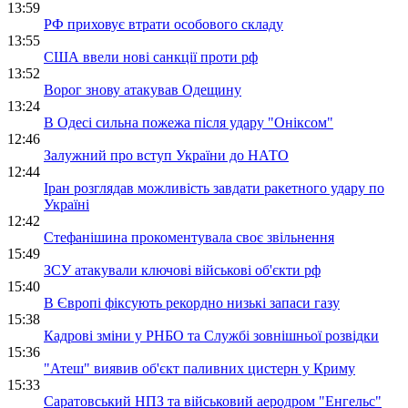
13:59
РФ приховує втрати особового складу
13:55
США ввели нові санкції проти рф
13:52
Ворог знову атакував Одещину
13:24
В Одесі сильна пожежа після удару "Оніксом"
12:46
Залужний про вступ України до НАТО
12:44
Іран розглядав можливість завдати ракетного удару по
Україні
12:42
Стефанішина прокоментувала своє звільнення
15:49
ЗСУ атакували ключові військові об'єкти рф
15:40
В Європі фіксують рекордно низькі запаси газу
15:38
Кадрові зміни у РНБО та Службі зовнішньої розвідки
15:36
"Атеш" виявив об'єкт паливних цистерн у Криму
15:33
Саратовський НПЗ та військовий аеродром "Енгельс"