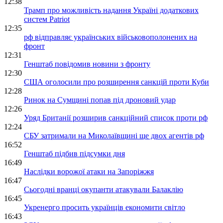
12:38
Трамп про можливість надання Україні додаткових
систем Patriot
12:35
рф відправляє українських військовополонених на
фронт
12:31
Генштаб повідомив новини з фронту
12:30
США оголосили про розширення санкцій проти Куби
12:28
Ринок на Сумщині попав під дроновий удар
12:26
Уряд Британії розширив санкційний список проти рф
12:24
СБУ затримали на Миколаївщині ще двох агентів рф
16:52
Генштаб підбив підсумки дня
16:49
Наслідки ворожої атаки на Запоріжжя
16:47
Сьогодні вранці окупанти атакували Балаклію
16:45
Укренерго просить українців економити світло
16:43