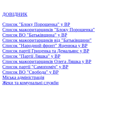
ДОВІДНИК
Список "Блоку Порошенка" у ВР
Список мажоритарщиків "Блоку Порошенка"
Список ВО "Батьківщина" у ВР
Список мажоритарщиків від "Батьківщини"
Список "Народний фронт" Яценюка у ВР
Список партії Гриценка та Демальянс у ВР
Список "Партії Ляшка" у ВР
Список мажоритарщиків Олега Ляшка у ВР
Список партії "Самопоміч" у ВР
Список ВО "Свобода" у ВР
Міська адміністрація
Жеки та комунальні служби