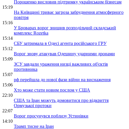
Порошенко висловив підтримку українським бізнесам
15:19
На Київщині триває загроза забруднення атмосферного
повітря
15:16
У Броварах ворог знищив розподільчий складський
комплекс Rozetka
15:14
СБУ затримала в Одесі агента російського ГРУ
15:12
Ворог знову атакував Одещину ударними дронами
15:09
ЗСУ завдали ураження низці важливих об'єктів
противника
15:07
рф перейшла до нової фази війни на виснаження
15:06
Хто може стати новим послом у США
22:10
США та Іран можуть домовитися про відкриття
Ормузької протоки
22:07
Ворог просунувся поблизу Устинівки
14:10
Трамп тисне на Іран