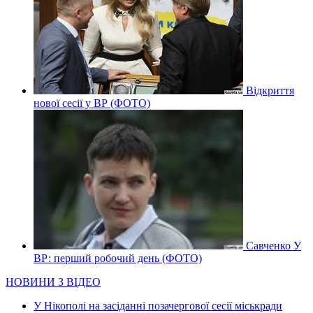
Відкриття
нової сесії у ВР (ФОТО)
Савченко У
ВР: перший робочий день (ФОТО)
НОВИНИ З ВІДЕО
У Нікополі на засіданні позачергової сесії міськради