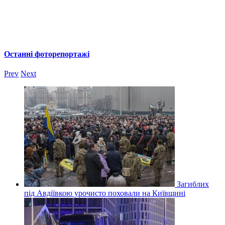
Останні фоторепортажі
Prev
Next
Загиблих
під Авдіївкою урочисто поховали на Київщині