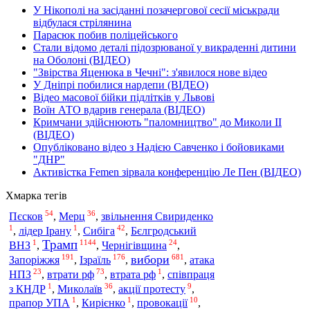
У Нікополі на засіданні позачергової сесії міськради
відбулася стрілянина
Парасюк побив поліцейського
Стали відомо деталі підозрюваної у викраденні дитини
на Оболоні (ВІДЕО)
"Звірства Яценюка в Чечні": з'явилося нове відео
У Дніпрі побилися нардепи (ВІДЕО)
Відео масової бійки підлітків у Львові
Воїн АТО вдарив генерала (ВІДЕО)
Кримчани здійснюють "паломництво" до Миколи ІІ
(ВІДЕО)
Опубліковано відео з Надією Савченко і бойовиками
"ДНР"
Активістка Femen зірвала конференцію Ле Пен (ВІДЕО)
Хмарка тегів
54
36
Пєсков
,
Мерц
,
звільнення Свириденко
1
1
42
,
лідер Ірану
,
Сибіга
,
Бєлгродський
Трамп
1
1144
24
ВНЗ
,
,
Чернігівщина
,
191
176
681
вибори
Запоріжжя
Ізраїль
,
,
,
атака
23
73
1
НПЗ
,
втрати рф
,
втрата рф
,
співпраця
1
36
9
з КНДР
,
Миколаїв
,
акції протесту
,
1
1
10
прапор УПА
,
Кирієнко
,
провокації
,