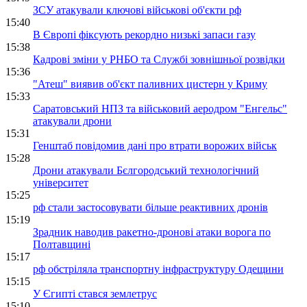
ЗСУ атакували ключові військові об'єкти рф
15:40
В Європі фіксують рекордно низькі запаси газу
15:38
Кадрові зміни у РНБО та Службі зовнішньої розвідки
15:36
"Атеш" виявив об'єкт паливних цистерн у Криму
15:33
Саратовський НПЗ та військовий аеродром "Енгельс"
атакували дрони
15:31
Генштаб повідомив дані про втрати ворожих військ
15:28
Дрони атакували Бєлгородський технологічний
університет
15:25
рф стали застосовувати більше реактивних дронів
15:19
Зрадник наводив ракетно-дронові атаки ворога по
Полтавщині
15:17
рф обстріляла транспортну інфраструктуру Одещини
15:15
У Єгипті стався землетрус
15:10