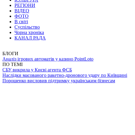
РЕГІОНИ
ВІДЕО
ФОТО
В світі
Суспільство
Чорна хроніка
КАНАЛ РАДА
БЛОГИ
Аналіз ігрових автоматів у казино PointLoto
ПО ТЕМІ
СБУ викрила у Києві агента ФСБ
Наслідки масованого ракетно-дронового удару по Київщині
Порошенко висловив підтримку українським бізнесам