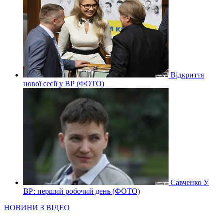
Відкриття
нової сесії у ВР (ФОТО)
Савченко У
ВР: перший робочий день (ФОТО)
НОВИНИ З ВІДЕО