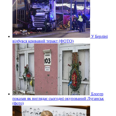
У Берліні
відбувся кривавий теракт (ФОТО)
Блогер
показав як виглядає сьогодні окупований Луганськ
(фото)