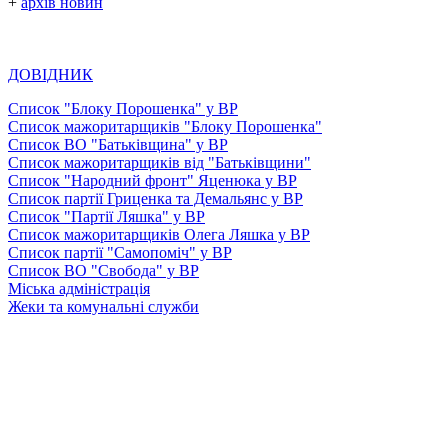
+
архів новин
ДОВІДНИК
Список "Блоку Порошенка" у ВР
Список мажоритарщиків "Блоку Порошенка"
Список ВО "Батьківщина" у ВР
Список мажоритарщиків від "Батьківщини"
Список "Народний фронт" Яценюка у ВР
Список партії Гриценка та Демальянс у ВР
Список "Партії Ляшка" у ВР
Список мажоритарщиків Олега Ляшка у ВР
Список партії "Самопоміч" у ВР
Список ВО "Свобода" у ВР
Міська адміністрація
Жеки та комунальні служби