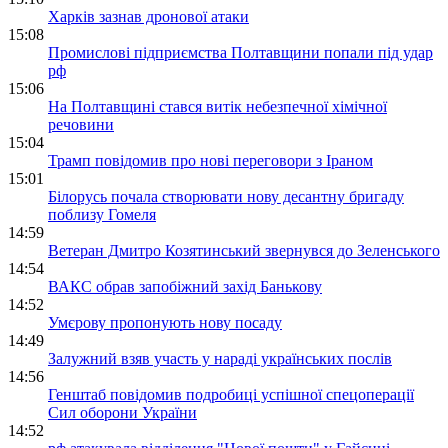
Харків зазнав дронової атаки
15:08
Промислові підприємства Полтавщини попали під удар
рф
15:06
На Полтавщині стався витік небезпечної хімічної
речовини
15:04
Трамп повідомив про нові переговори з Іраном
15:01
Білорусь почала створювати нову десантну бригаду
поблизу Гомеля
14:59
Ветеран Дмитро Козятинський звернувся до Зеленського
14:54
ВАКС обрав запобіжний захід Банькову
14:52
Умєрову пропонують нову посаду
14:49
Залужний взяв участь у нараді українських послів
14:56
Генштаб повідомив подробиці успішної спецоперації
Сил оборони України
14:52