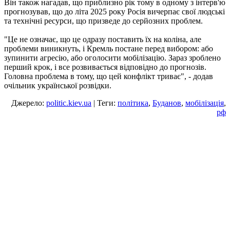
Він також нагадав, що приблизно рік тому в одному з інтерв'ю
прогнозував, що до літа 2025 року Росія вичерпає свої людські
та технічні ресурси, що призведе до серйозних проблем.
"Це не означає, що це одразу поставить їх на коліна, але
проблеми виникнуть, і Кремль постане перед вибором: або
зупинити агресію, або оголосити мобілізацію. Зараз зроблено
перший крок, і все розвивається відповідно до прогнозів.
Головна проблема в тому, що цей конфлікт триває", - додав
очільник української розвідки.
Джерело:
politic.kiev.ua
| Теги:
політика
,
Буданов
,
мобілізація
,
рф