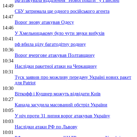
рф атакувала відділення "Нової пошти" у Гайсині
14:49
СБУ затримала ще одного російського агента
14:47
Ворог знову атакував Одесу
14:46
У Хмельницькому було чути звуки вибухів
10:41
рф вбила цілу багатодітну родину
10:36
Ворог вчергове атакував Полтавщину
10:34
Наслідки ракетної атаки на Черкащину
10:31
Туск заявив про можливу передачу Україні нових ракет
для Patriot
10:30
Віткофф і Кушнер можуть відвідати Київ
10:27
Канада засудила масований обстріл України
10:05
У ніч проти 31 липня ворог атакував Україну
10:03
Наслідки атаки РФ по Львову
10:01