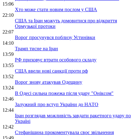
15:06
Хто може стати новим послом у США
22:10
США та Іран можуть домовитися про відкриття
Ормузької протоки
22:07
Ворог просунувся поблизу Устинівки
14:10
Трамп тисне на Іран
13:59
РФ приховує втрати особового складу
13:55
США ввели нові санкції проти рф
13:52
Ворог знову атакував Одещину
13:24
В Одесі сильна пожежа після удару "Оніксом"
12:46
Залужний про вступ України до НАТО
12:44
Іран розглядав можливість завдати ракетного удару по
Україні
12:42
Стефанішина прокоментувала своє звільнення
15:49