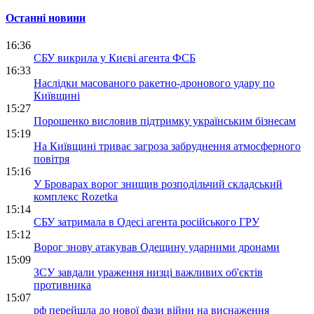
Останні новини
16:36
СБУ викрила у Києві агента ФСБ
16:33
Наслідки масованого ракетно-дронового удару по
Київщині
15:27
Порошенко висловив підтримку українським бізнесам
15:19
На Київщині триває загроза забруднення атмосферного
повітря
15:16
У Броварах ворог знищив розподільчий складський
комплекс Rozetka
15:14
СБУ затримала в Одесі агента російського ГРУ
15:12
Ворог знову атакував Одещину ударними дронами
15:09
ЗСУ завдали ураження низці важливих об'єктів
противника
15:07
рф перейшла до нової фази війни на виснаження