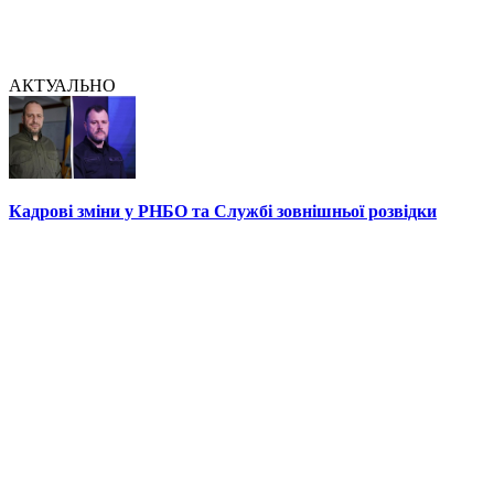
АКТУАЛЬНО
Кадрові зміни у РНБО та Службі зовнішньої розвідки