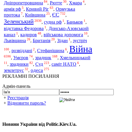
84
30
4
Дніпропетровщина
,
Рютте
,
Хмара
,
5
63
армія рф
,
Кривий Ріг
,
Ормузька
7
25
732
ЄС
протока
,
Київщина
,
,
Зеленський
2030
1
1
,
судна рф
,
Баньков
,
1
відставка Федорова
,
Донсько-Азовський
1
48
10
канал
,
кадиров
,
військова допомога
,
26
20
1
зустріч
Львівщина
,
Британія
,
Зідан
,
Війна
100
2
6
,
розвіддані
,
Стефанішина
,
6596
74
168
зрадник
,
Умєров
,
,
Хмельницький
11
82
223
6
Суд
,
зрадники
,
,
саміт НАТО
,
32
275
одеса
землетрус
,
РЕКЛАМНІ ПОСИЛАННЯ
Адмін-панель
+
Реєстрація
+
Відновити пароль?
Новини України від Politic.Kiev.Ua.