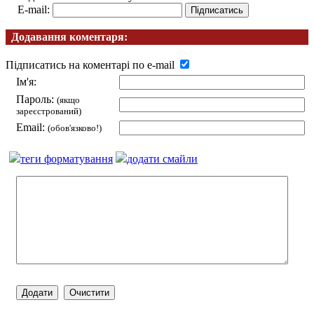
E-mail:
Додавання коментаря:
Підписатись на коментарі по e-mail
Ім'я:
Пароль:
(якщо
зареєстрований)
Email:
(обов'язково!)
теги форматування
додати смайли