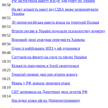
РФ застосувала ракету КНДР для удару по Україні
09:58
На яку кількість ракет від США може розраховувати
Україна
09:55
30 липня російська ракета впала на території Польщі
09:53
Втрати росіян в Україні подолали психологічну відмітку
09:52
Ворожий дрон атакував передмістя Харкова
09:50
Один із найбільших НПЗ у рф зупинився
09:48
Ситуація на фронті на сході та півдні України
18:33
Кількість народжень в Італії скоротилася
18:25
Генштаб оновив дані про втрати ворога
18:21
Рязань у РФ зазнала дронової атаки
18:19
СБУ затримала на Донеччині двох агентів РФ
18:14
Наслідки атаки рф на Дніпропетровщину