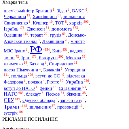
Хмарка тегів
1
1
6
прем'єр-міністр Британії
,
Зідан
,
ВАКС
,
12
81
Харківщина
Черкащина
,
,
звільнення
1
10
8
290
харків
Свириденко
,
Кушнер
,
ТОТ
,
,
176
54
373
Ізраїль
допомога
,
Джонсон
,
,
119
22
69
Одещина
,
теракт
,
грузія
,
Донсько-
1
26
Азовський канал
,
Львівщина
,
міністр
РФ
1
4854
451
Київ
МЗС Ірану
,
,
,
кадрові
72
173
202
59
Іран
білорусь
зміни
,
,
,
Москва
,
14
1
11
клименко
,
Баззард
,
Свириденко
,
1
6
Угорщина
посол Німеччини
,
Балаклія
,
111
299
49
польща
,
,
вступ до ЄС
,
відставка
1
4
30
726
Україна
Федорова
,
поляки
,
Рютте
,
,
1
13
53
вступ до НАТО
,
фейки
,
Сі Цзіньпін
,
683
3
54
35
НАТО
,
блекаут
,
Пєсков
,
біженці
,
СБУ
819
1
1
,
Одеська облрада
,
запаси газу
,
Трамп
1145
57
10
,
звільнення
,
провокації
,
100
зустріч
РЕКЛАМНІ ПОСИЛАННЯ
Адмін-панель