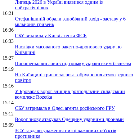
Липець 2026 в Україні виявився одним із
найтрагічніших
16:21
Стефанішиній обрали запобіжний захід - заставу у 6
мільйонів гривень
16:36
СБУ викрила у Києві агента ФСБ
16:33
Наслідки масованого ракетно-дронового удару по
Київщині
15:27
Порошенко висловив підтримку українським бізнесам
15:19
На Київщині триває загроза забруднення атмосферного
повітря
15:16
У Броварах ворог знищив розподільчий складський
комплекс Rozetka
15:14
СБУ затримала в Одесі агента російського ГРУ
15:12
Ворог знову атакував Одещину ударними дронами
15:09
ЗСУ завдали ураження низці важливих об'єктів
противника