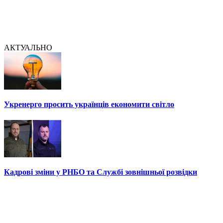
АКТУАЛЬНО
Укренерго просить українців економити світло
Кадрові зміни у РНБО та Службі зовнішньої розвідки