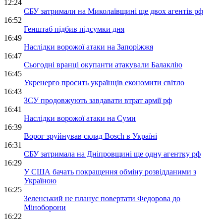
12:24
СБУ затримали на Миколаївщині ще двох агентів рф
16:52
Генштаб підбив підсумки дня
16:49
Наслідки ворожої атаки на Запоріжжя
16:47
Сьогодні вранці окупанти атакували Балаклію
16:45
Укренерго просить українців економити світло
16:43
ЗСУ продовжують завдавати втрат армії рф
16:41
Наслідки ворожої атаки на Суми
16:39
Ворог зруйнував склад Bosch в Україні
16:31
СБУ затримала на Дніпровщині ще одну агентку рф
16:29
У США бачать покращення обміну розвідданими з
Україною
16:25
Зеленський не планує повертати Федорова до
Міноборони
16:22