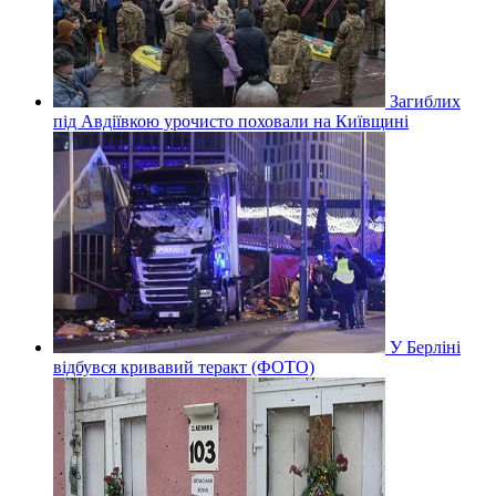
Загиблих
під Авдіївкою урочисто поховали на Київщині
У Берліні
відбувся кривавий теракт (ФОТО)