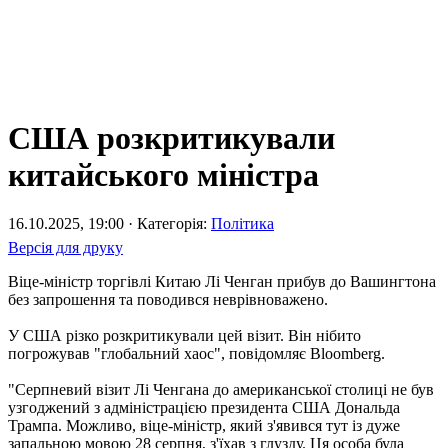
США розкритикували
китайського міністра
16.10.2025, 19:00 · Категорія:
Політика
Версія для друку
Віце-міністр торгівлі Китаю Лі Ченган прибув до Вашингтона
без запрошення та поводився неврівноважено.
У США різко розкритикували цей візит. Він нібито
погрожував "глобальний хаос", повідомляє Bloomberg.
"Серпневий візит Лі Ченгана до американської столиці не був
узгоджений з адміністрацією президента США Дональда
Трампа. Можливо, віце-міністр, який з'явився тут із дуже
запальною мовою 28 серпня, з'їхав з глузду. Ця особа була