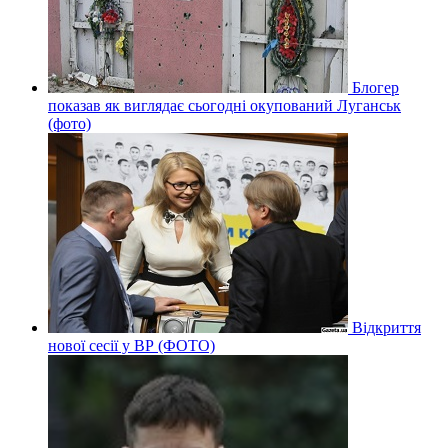
Блогер
показав як виглядає сьогодні окупований Луганськ
(фото)
Відкриття
нової сесії у ВР (ФОТО)