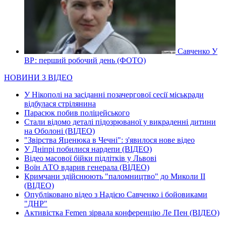
Савченко У
ВР: перший робочий день (ФОТО)
НОВИНИ З ВІДЕО
У Нікополі на засіданні позачергової сесії міськради
відбулася стрілянина
Парасюк побив поліцейського
Стали відомо деталі підозрюваної у викраденні дитини
на Оболоні (ВІДЕО)
"Звірства Яценюка в Чечні": з'явилося нове відео
У Дніпрі побилися нардепи (ВІДЕО)
Відео масової бійки підлітків у Львові
Воїн АТО вдарив генерала (ВІДЕО)
Кримчани здійснюють "паломництво" до Миколи ІІ
(ВІДЕО)
Опубліковано відео з Надією Савченко і бойовиками
"ДНР"
Активістка Femen зірвала конференцію Ле Пен (ВІДЕО)