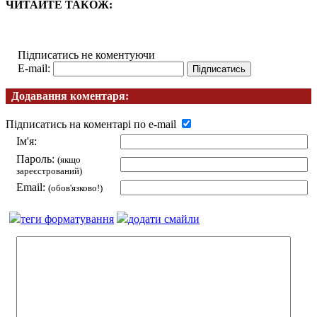
ЧИТАЙТЕ ТАКОЖ:
Підписатись не коментуючи
E-mail:
Додавання коментаря:
Підписатись на коментарі по e-mail
Ім'я:
Пароль:
(якщо
зареєстрований)
Email:
(обов'язково!)
теги форматування
додати смайли