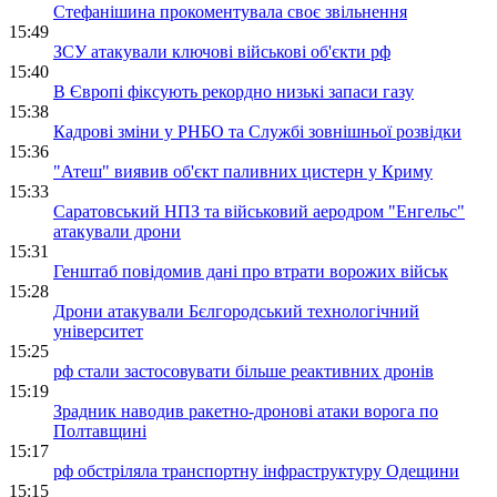
Стефанішина прокоментувала своє звільнення
15:49
ЗСУ атакували ключові військові об'єкти рф
15:40
В Європі фіксують рекордно низькі запаси газу
15:38
Кадрові зміни у РНБО та Службі зовнішньої розвідки
15:36
"Атеш" виявив об'єкт паливних цистерн у Криму
15:33
Саратовський НПЗ та військовий аеродром "Енгельс"
атакували дрони
15:31
Генштаб повідомив дані про втрати ворожих військ
15:28
Дрони атакували Бєлгородський технологічний
університет
15:25
рф стали застосовувати більше реактивних дронів
15:19
Зрадник наводив ракетно-дронові атаки ворога по
Полтавщині
15:17
рф обстріляла транспортну інфраструктуру Одещини
15:15