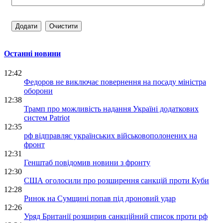
Останні новини
12:42
Федоров не виключає повернення на посаду міністра
оборони
12:38
Трамп про можливість надання Україні додаткових
систем Patriot
12:35
рф відправляє українських військовополонених на
фронт
12:31
Генштаб повідомив новини з фронту
12:30
США оголосили про розширення санкцій проти Куби
12:28
Ринок на Сумщині попав під дроновий удар
12:26
Уряд Британії розширив санкційний список проти рф