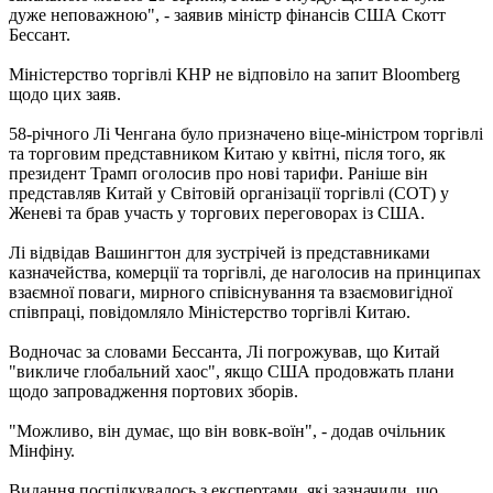
дуже неповажною", - заявив міністр фінансів США Скотт
Бессант.
Міністерство торгівлі КНР не відповіло на запит Bloomberg
щодо цих заяв.
58-річного Лі Ченгана було призначено віце-міністром торгівлі
та торговим представником Китаю у квітні, після того, як
президент Трамп оголосив про нові тарифи. Раніше він
представляв Китай у Світовій організації торгівлі (СОТ) у
Женеві та брав участь у торгових переговорах із США.
Лі відвідав Вашингтон для зустрічей із представниками
казначейства, комерції та торгівлі, де наголосив на принципах
взаємної поваги, мирного співіснування та взаємовигідної
співпраці, повідомляло Міністерство торгівлі Китаю.
Водночас за словами Бессанта, Лі погрожував, що Китай
"викличе глобальний хаос", якщо США продовжать плани
щодо запровадження портових зборів.
"Можливо, він думає, що він вовк-воїн", - додав очільник
Мінфіну.
Видання поспілкувалось з експертами, які зазначили, що