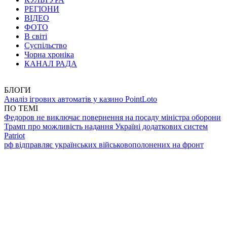
РЕГІОНИ
ВІДЕО
ФОТО
В світі
Суспільство
Чорна хроніка
КАНАЛ РАДА
БЛОГИ
Аналіз ігрових автоматів у казино PointLoto
ПО ТЕМІ
Федоров не виключає повернення на посаду міністра оборони
Трамп про можливість надання Україні додаткових систем
Patriot
рф відправляє українських військовополонених на фронт