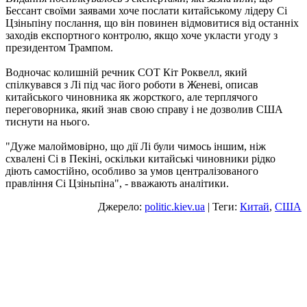
Бессант своїми заявами хоче послати китайському лідеру Сі
Цзіньпіну послання, що він повинен відмовитися від останніх
заходів експортного контролю, якщо хоче укласти угоду з
президентом Трампом.
Водночас колишній речник СОТ Кіт Роквелл, який
спілкувався з Лі під час його роботи в Женеві, описав
китайського чиновника як жорсткого, але терплячого
переговорника, який знав свою справу і не дозволив США
тиснути на нього.
"Дуже малоймовірно, що дії Лі були чимось іншим, ніж
схвалені Сі в Пекіні, оскільки китайські чиновники рідко
діють самостійно, особливо за умов централізованого
правління Сі Цзіньпіна", - вважають аналітики.
Джерело:
politic.kiev.ua
| Теги:
Китай
,
США