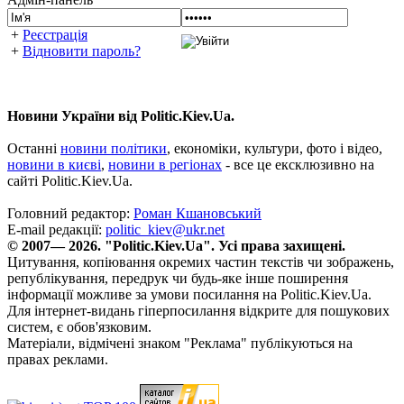
+
Реєстрація
+
Відновити пароль?
Новини України від Politic.Kiev.Ua.
Останні
новини політики
, економіки, культури, фото і відео,
новини в києві
,
новини в регіонах
- все це ексклюзивно на
сайті Politic.Kiev.Ua.
Головний редактор:
Роман Кшановський
E-mail редакції:
politic_kiev@ukr.net
© 2007— 2026. "Politic.Kiev.Ua". Усі права захищені.
Цитування, копіювання окремих частин текстів чи зображень,
републікування, передрук чи будь-яке інше поширення
інформації можливе за умови посилання на Politic.Kiev.Ua.
Для інтернет-видань гіперпосилання відкрите для пошукових
систем, є обов'язковим.
Матеріали, відмічені знаком "Реклама" публікуються на
правах реклами.