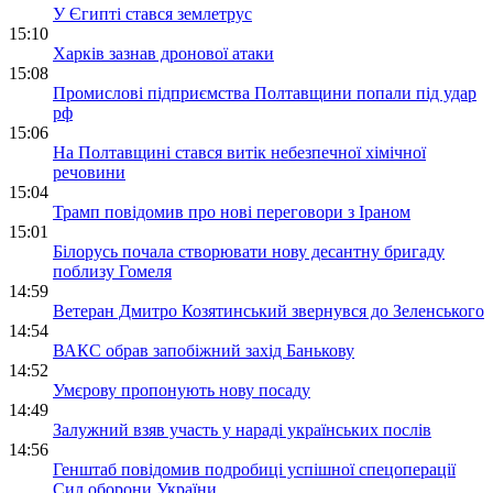
У Єгипті стався землетрус
15:10
Харків зазнав дронової атаки
15:08
Промислові підприємства Полтавщини попали під удар
рф
15:06
На Полтавщині стався витік небезпечної хімічної
речовини
15:04
Трамп повідомив про нові переговори з Іраном
15:01
Білорусь почала створювати нову десантну бригаду
поблизу Гомеля
14:59
Ветеран Дмитро Козятинський звернувся до Зеленського
14:54
ВАКС обрав запобіжний захід Банькову
14:52
Умєрову пропонують нову посаду
14:49
Залужний взяв участь у нараді українських послів
14:56
Генштаб повідомив подробиці успішної спецоперації
Сил оборони України