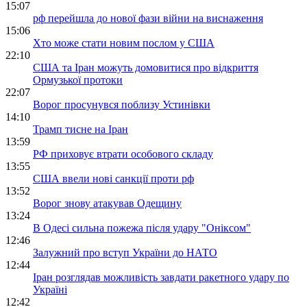
15:07
рф перейшла до нової фази війни на виснаження
15:06
Хто може стати новим послом у США
22:10
США та Іран можуть домовитися про відкриття
Ормузької протоки
22:07
Ворог просунувся поблизу Устинівки
14:10
Трамп тисне на Іран
13:59
РФ приховує втрати особового складу
13:55
США ввели нові санкції проти рф
13:52
Ворог знову атакував Одещину
13:24
В Одесі сильна пожежа після удару "Оніксом"
12:46
Залужний про вступ України до НАТО
12:44
Іран розглядав можливість завдати ракетного удару по
Україні
12:42