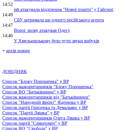
14:52
рф атакувала відділення "Нової пошти" у Гайсині
14:49
СБУ затримала ще одного російського агента
14:47
Ворог знову атакував Одесу
14:46
У Хмельницькому було чути звуки вибухів
+
архів новин
ДОВІДНИК
Список "Блоку Порошенка" у ВР
Список мажоритарщиків "Блоку Порошенка"
Список ВО "Батьківщина" у ВР
Список мажоритарщиків від "Батьківщини"
Список "Народний фронт" Яценюка у ВР
Список партії Гриценка та Демальянс у ВР
Список "Партії Ляшка" у ВР
Список мажоритарщиків Олега Ляшка у ВР
Список партії "Самопоміч" у ВР
Список ВО "Свобода" у ВР