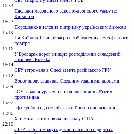
СБУ викрила у Києві агента ФСБ
16:33
Наслідки масованого ракетно-дронового удару по
Київщині
15:27
Порошенко висловив підтримку українським бізнесам
15:19
На Київщині триває загроза забруднення атмосферного
повітря
15:16
У Броварах ворог знищив розподільчий складський
комплекс Rozetka
15:14
СБУ затримала в Одесі агента російського ГРУ
15:12
Ворог знову атакував Одещину ударними дронами
15:09
ЗСУ завдали ураження низці важливих об'єктів
противника
15:07
рф перейшла до нової фази війни на виснаження
15:06
Хто може стати новим послом у США
22:10
США та Іран можуть домовитися про відкриття