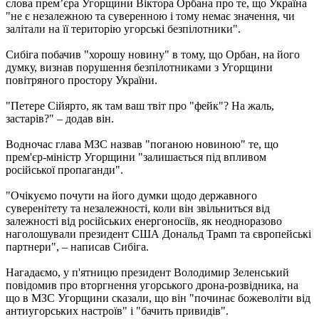
слова премʼєра Угорщини Віктора Орбана про те, що Україна
"не є незалежною та суверенною і тому немає значення, чи
залітали на її територію угорські безпілотники".
Сибіга побачив "хорошу новину" в тому, що Орбан, на його
думку, визнав порушення безпілотниками з Угорщини
повітряного простору України.
"Петере Сійярто, як там ваш твіт про "фейк"? На жаль,
застарів?" – додав він.
Водночас глава МЗС назвав "поганою новиною" те, що
прем'єр-міністр Угорщини "залишається під впливом
російської пропаганди".
"Очікуємо почути на його думки щодо державного
суверенітету та незалежності, коли він звільниться від
залежності від російських енергоносіїв, як неодноразово
наголошували президент США Дональд Трамп та європейські
партнери", – написав Сибіга.
Нагадаємо, у п'ятницю президент Володимир Зеленський
повідомив про вторгнення угорського дрона-розвідника, на
що в МЗС Угорщини сказали, що він "починає божеволіти від
антиугорських настроїв" і "бачить привидів".