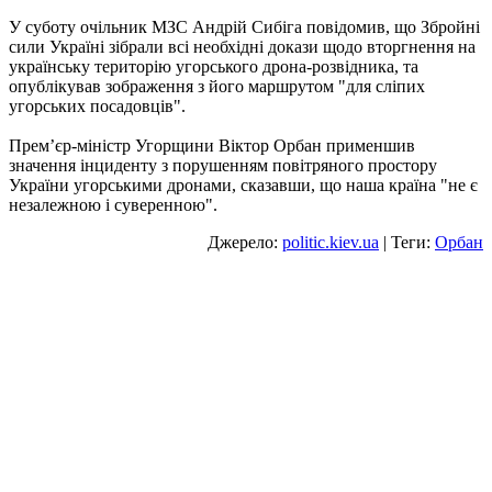
У суботу очільник МЗС Андрій Сибіга повідомив, що Збройні
сили Україні зібрали всі необхідні докази щодо вторгнення на
українську територію угорського дрона-розвідника, та
опублікував зображення з його маршрутом "для сліпих
угорських посадовців".
Премʼєр-міністр Угорщини Віктор Орбан применшив
значення інциденту з порушенням повітряного простору
України угорськими дронами, сказавши, що наша країна "не є
незалежною і суверенною".
Джерело:
politic.kiev.ua
| Теги:
Орбан