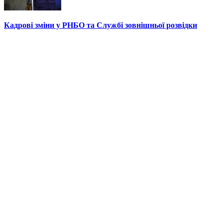
Кадрові зміни у РНБО та Службі зовнішньої розвідки