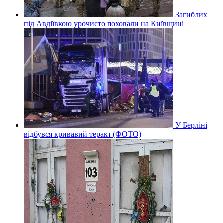
Загиблих
під Авдіївкою урочисто поховали на Київщині
У Берліні
відбувся кривавий теракт (ФОТО)