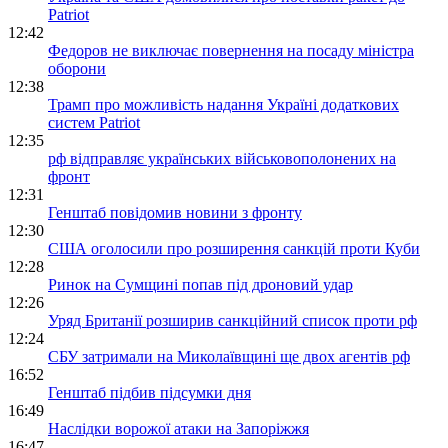
Patriot
12:42
Федоров не виключає повернення на посаду міністра
оборони
12:38
Трамп про можливість надання Україні додаткових
систем Patriot
12:35
рф відправляє українських військовополонених на
фронт
12:31
Генштаб повідомив новини з фронту
12:30
США оголосили про розширення санкцій проти Куби
12:28
Ринок на Сумщині попав під дроновий удар
12:26
Уряд Британії розширив санкційний список проти рф
12:24
СБУ затримали на Миколаївщині ще двох агентів рф
16:52
Генштаб підбив підсумки дня
16:49
Наслідки ворожої атаки на Запоріжжя
16:47