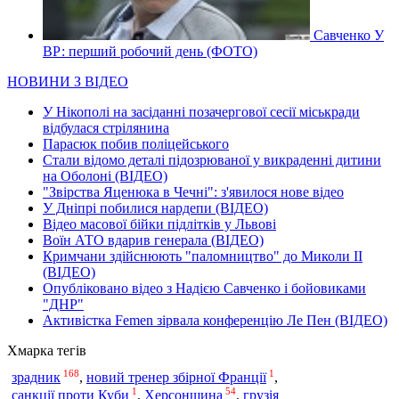
Савченко У
ВР: перший робочий день (ФОТО)
НОВИНИ З ВІДЕО
У Нікополі на засіданні позачергової сесії міськради
відбулася стрілянина
Парасюк побив поліцейського
Стали відомо деталі підозрюваної у викраденні дитини
на Оболоні (ВІДЕО)
"Звірства Яценюка в Чечні": з'явилося нове відео
У Дніпрі побилися нардепи (ВІДЕО)
Відео масової бійки підлітків у Львові
Воїн АТО вдарив генерала (ВІДЕО)
Кримчани здійснюють "паломництво" до Миколи ІІ
(ВІДЕО)
Опубліковано відео з Надією Савченко і бойовиками
"ДНР"
Активістка Femen зірвала конференцію Ле Пен (ВІДЕО)
Хмарка тегів
168
1
зрадник
,
новий тренер збірної Франції
,
1
54
санкції проти Куби
,
Херсонщина
,
грузія