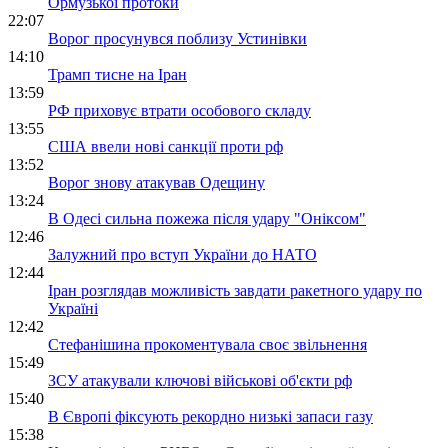
Ормузької протоки
22:07
Ворог просунувся поблизу Устинівки
14:10
Трамп тисне на Іран
13:59
РФ приховує втрати особового складу
13:55
США ввели нові санкції проти рф
13:52
Ворог знову атакував Одещину
13:24
В Одесі сильна пожежа після удару "Оніксом"
12:46
Залужний про вступ України до НАТО
12:44
Іран розглядав можливість завдати ракетного удару по
Україні
12:42
Стефанішина прокоментувала своє звільнення
15:49
ЗСУ атакували ключові військові об'єкти рф
15:40
В Європі фіксують рекордно низькі запаси газу
15:38