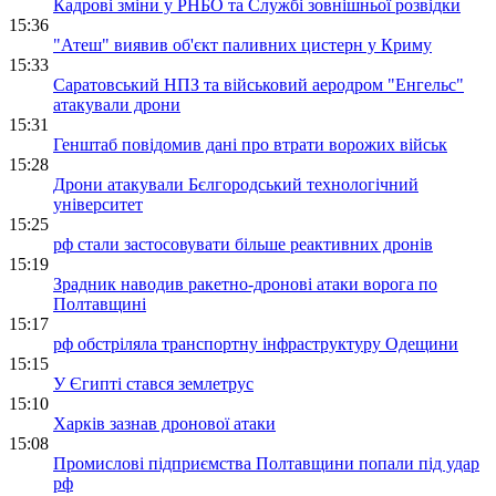
Кадрові зміни у РНБО та Службі зовнішньої розвідки
15:36
"Атеш" виявив об'єкт паливних цистерн у Криму
15:33
Саратовський НПЗ та військовий аеродром "Енгельс"
атакували дрони
15:31
Генштаб повідомив дані про втрати ворожих військ
15:28
Дрони атакували Бєлгородський технологічний
університет
15:25
рф стали застосовувати більше реактивних дронів
15:19
Зрадник наводив ракетно-дронові атаки ворога по
Полтавщині
15:17
рф обстріляла транспортну інфраструктуру Одещини
15:15
У Єгипті стався землетрус
15:10
Харків зазнав дронової атаки
15:08
Промислові підприємства Полтавщини попали під удар
рф