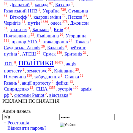
69
2
67
1
,
Драпатий
,
канада
,
Баззард
,
1
726
Україна
Рязанський НПЗ
,
,
Сумщина
81
34
72
54
,
Віткофф
,
кадрові зміни
,
Пєсков
,
24
1886
275
путін
одеса
Чернігів
,
,
,
Джонсон
54
3
1
451
Київ
,
закриття
,
Баньков
,
,
55
26
Полтавщина
,
Львівщина
,
Угорщина
111
1
24
7
,
прапор УПА
,
атака дронів
,
Токаєв
,
26
6
Саудівська Аравія
,
Балаклія
,
рейтинг
2
29
150
21
путіна
,
АТЕШ
,
Єрмак
,
Британія
,
політика
8
16479
ТОТ
,
,
акція
1
32
25
протесту
,
землетрус
,
Київщина
,
190
1
52
Німеччина
,
забруднення
,
Ставка
,
1
9
13
Рязань
,
акції протесту
,
фейки
,
12
1355
100
США
Свириденко
,
,
зустріч
,
армія
5
2
41
рф
,
системи Patriot
,
відставка
РЕКЛАМНІ ПОСИЛАННЯ
Адмін-панель
+
Реєстрація
+
Відновити пароль?