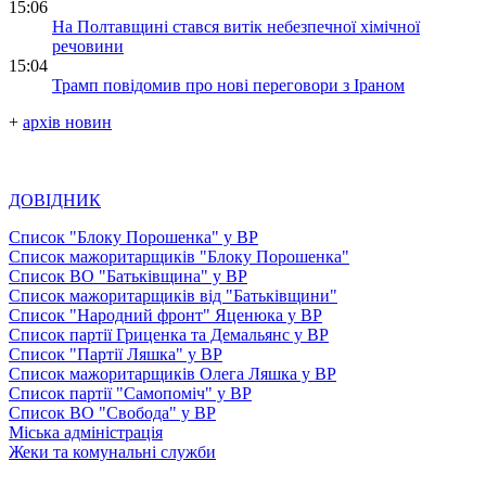
15:06
На Полтавщині стався витік небезпечної хімічної
речовини
15:04
Трамп повідомив про нові переговори з Іраном
+
архів новин
ДОВІДНИК
Список "Блоку Порошенка" у ВР
Список мажоритарщиків "Блоку Порошенка"
Список ВО "Батьківщина" у ВР
Список мажоритарщиків від "Батьківщини"
Список "Народний фронт" Яценюка у ВР
Список партії Гриценка та Демальянс у ВР
Список "Партії Ляшка" у ВР
Список мажоритарщиків Олега Ляшка у ВР
Список партії "Самопоміч" у ВР
Список ВО "Свобода" у ВР
Міська адміністрація
Жеки та комунальні служби