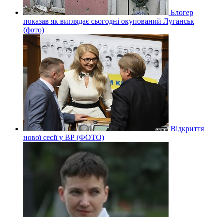
Блогер
показав як виглядає сьогодні окупований Луганськ
(фото)
Відкриття
нової сесії у ВР (ФОТО)