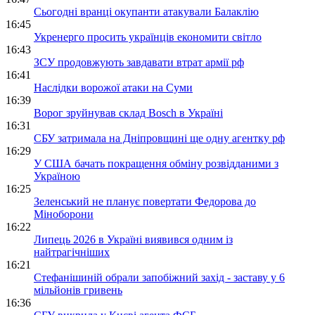
Сьогодні вранці окупанти атакували Балаклію
16:45
Укренерго просить українців економити світло
16:43
ЗСУ продовжують завдавати втрат армії рф
16:41
Наслідки ворожої атаки на Суми
16:39
Ворог зруйнував склад Bosch в Україні
16:31
СБУ затримала на Дніпровщині ще одну агентку рф
16:29
У США бачать покращення обміну розвідданими з
Україною
16:25
Зеленський не планує повертати Федорова до
Міноборони
16:22
Липець 2026 в Україні виявився одним із
найтрагічніших
16:21
Стефанішиній обрали запобіжний захід - заставу у 6
мільйонів гривень
16:36