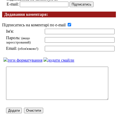
E-mail:
Додавання коментаря:
Підписатись на коментарі по e-mail
Ім'я:
Пароль:
(якщо
зареєстрований)
Email:
(обов'язково!)
теги форматування
додати смайли