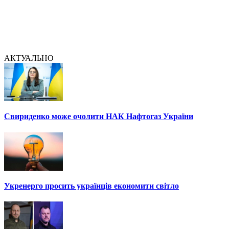
АКТУАЛЬНО
Свириденко може очолити НАК Нафтогаз України
Укренерго просить українців економити світло