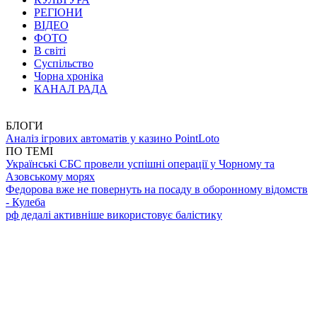
РЕГІОНИ
ВІДЕО
ФОТО
В світі
Суспільство
Чорна хроніка
КАНАЛ РАДА
БЛОГИ
Аналіз ігрових автоматів у казино PointLoto
ПО ТЕМІ
Українські СБС провели успішні операції у Чорному та
Азовському морях
Федорова вже не повернуть на посаду в оборонному відомств
- Кулеба
рф дедалі активніше використовує балістику