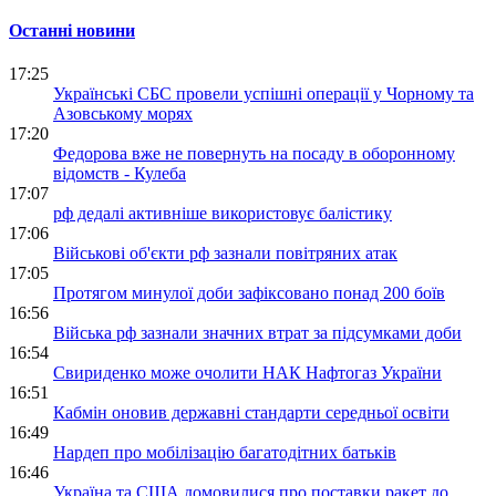
Останні новини
17:25
Українські СБС провели успішні операції у Чорному та
Азовському морях
17:20
Федорова вже не повернуть на посаду в оборонному
відомств - Кулеба
17:07
рф дедалі активніше використовує балістику
17:06
Військові об'єкти рф зазнали повітряних атак
17:05
Протягом минулої доби зафіксовано понад 200 боїв
16:56
Війська рф зазнали значних втрат за підсумками доби
16:54
Свириденко може очолити НАК Нафтогаз України
16:51
Кабмін оновив державні стандарти середньої освіти
16:49
Нардеп про мобілізацію багатодітних батьків
16:46
Україна та США домовилися про поставки ракет до