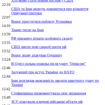
Хто може стати новим послом у США
22:10
США та Іран можуть домовитися про відкриття
Ормузької протоки
22:07
Ворог просунувся поблизу Устинівки
14:10
Трамп тисне на Іран
13:59
РФ приховує втрати особового складу
13:55
США ввели нові санкції проти рф
13:52
Ворог знову атакував Одещину
13:24
В Одесі сильна пожежа після удару "Оніксом"
12:46
Залужний про вступ України до НАТО
12:44
Іран розглядав можливість завдати ракетного удару по
Україні
12:42
Стефанішина прокоментувала своє звільнення
15:49
ЗСУ атакували ключові військові об'єкти рф