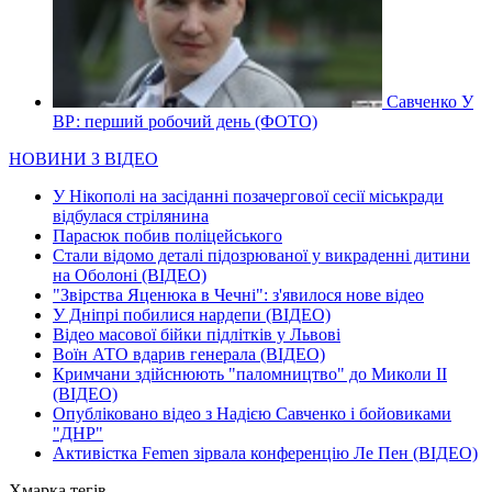
Савченко У
ВР: перший робочий день (ФОТО)
НОВИНИ З ВІДЕО
У Нікополі на засіданні позачергової сесії міськради
відбулася стрілянина
Парасюк побив поліцейського
Стали відомо деталі підозрюваної у викраденні дитини
на Оболоні (ВІДЕО)
"Звірства Яценюка в Чечні": з'явилося нове відео
У Дніпрі побилися нардепи (ВІДЕО)
Відео масової бійки підлітків у Львові
Воїн АТО вдарив генерала (ВІДЕО)
Кримчани здійснюють "паломництво" до Миколи ІІ
(ВІДЕО)
Опубліковано відео з Надією Савченко і бойовиками
"ДНР"
Активістка Femen зірвала конференцію Ле Пен (ВІДЕО)
Хмарка тегів