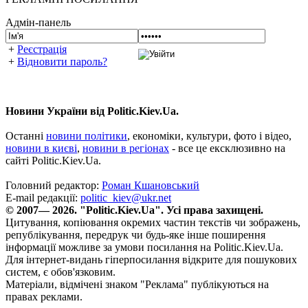
Адмін-панель
+
Реєстрація
+
Відновити пароль?
Новини України від Politic.Kiev.Ua.
Останні
новини політики
, економіки, культури, фото і відео,
новини в києві
,
новини в регіонах
- все це ексклюзивно на
сайті Politic.Kiev.Ua.
Головний редактор:
Роман Кшановський
E-mail редакції:
politic_kiev@ukr.net
© 2007— 2026. "Politic.Kiev.Ua". Усі права захищені.
Цитування, копіювання окремих частин текстів чи зображень,
републікування, передрук чи будь-яке інше поширення
інформації можливе за умови посилання на Politic.Kiev.Ua.
Для інтернет-видань гіперпосилання відкрите для пошукових
систем, є обов'язковим.
Матеріали, відмічені знаком "Реклама" публікуються на
правах реклами.