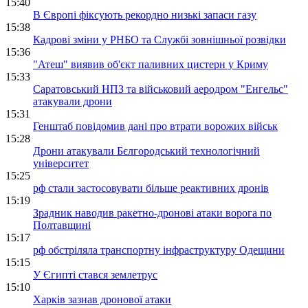
15:40
В Європі фіксують рекордно низькі запаси газу
15:38
Кадрові зміни у РНБО та Службі зовнішньої розвідки
15:36
"Атеш" виявив об'єкт паливних цистерн у Криму
15:33
Саратовський НПЗ та військовий аеродром "Енгельс"
атакували дрони
15:31
Генштаб повідомив дані про втрати ворожих військ
15:28
Дрони атакували Бєлгородський технологічний
університет
15:25
рф стали застосовувати більше реактивних дронів
15:19
Зрадник наводив ракетно-дронові атаки ворога по
Полтавщині
15:17
рф обстріляла транспортну інфраструктуру Одещини
15:15
У Єгипті стався землетрус
15:10
Харків зазнав дронової атаки