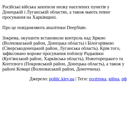
Російські війська захопили низку населених пунктів у
Донецькій і Луганській областях, а також мають певне
просування на Харківщині.
Про це повідомляють аналітики DeepState.
Зокрема, окупанти встановили контроль над Зіркою
(Волноваський район, Донецька область) і Білогорівкою
(Сіверськодонецький район, Луганська область). Крім того,
зафіксовано вороже просування поблизу Радьківки
(Куп'янський район, Харківська область), Новоторецького та
Коптєвого (Покровський район, Донецька область), а також у
районі Комарі (Волноваський район, Донеччина).
Джерело:
politic.kiev.ua
| Теги:
політика
,
війна
,
рф