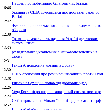
Нардеп про мобілізацію багатодітних батьків
16:46
Україна та США домовилися про поставки ракет до
Patriot
12:42
Федоров не виключає повернення на посаду міністра
оборони
12:38
Трамп про можливість надання Україні додаткових
систем Patriot
12:35
рф відправляє українських військовополонених на
фронт
12:31
Генштаб повідомив новини з фронту
12:30
США оголосили про розширення санкцій проти Куби
12:28
Ринок на Сумщині попав під дроновий удар
12:26
Уряд Британії розширив санкційний список проти рф
12:24
СБУ затримали на Миколаївщині ще двох агентів рф
16:52
Генштаб підбив підсумки дня