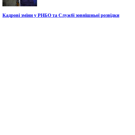
Кадрові зміни у РНБО та Службі зовнішньої розвідки