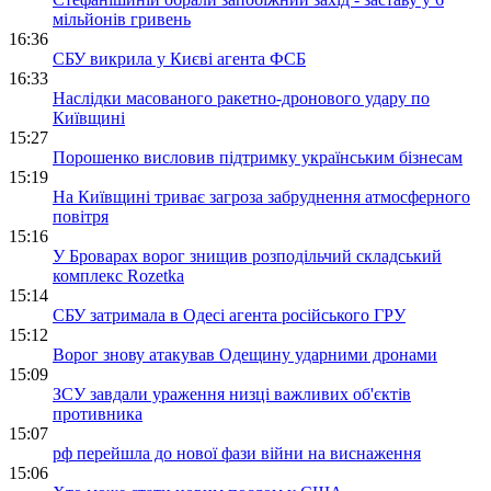
мільйонів гривень
16:36
СБУ викрила у Києві агента ФСБ
16:33
Наслідки масованого ракетно-дронового удару по
Київщині
15:27
Порошенко висловив підтримку українським бізнесам
15:19
На Київщині триває загроза забруднення атмосферного
повітря
15:16
У Броварах ворог знищив розподільчий складський
комплекс Rozetka
15:14
СБУ затримала в Одесі агента російського ГРУ
15:12
Ворог знову атакував Одещину ударними дронами
15:09
ЗСУ завдали ураження низці важливих об'єктів
противника
15:07
рф перейшла до нової фази війни на виснаження
15:06