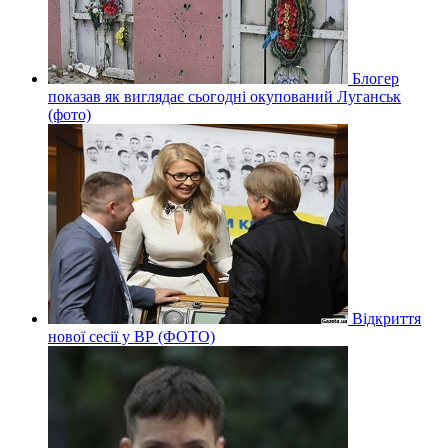
Блогер
показав як виглядає сьогодні окупований Луганськ
(фото)
Відкриття
нової сесії у ВР (ФОТО)