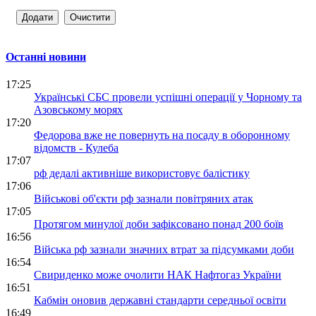
Останні новини
17:25
Українські СБС провели успішні операції у Чорному та
Азовському морях
17:20
Федорова вже не повернуть на посаду в оборонному
відомств - Кулеба
17:07
рф дедалі активніше використовує балістику
17:06
Військові об'єкти рф зазнали повітряних атак
17:05
Протягом минулої доби зафіксовано понад 200 боїв
16:56
Війська рф зазнали значних втрат за підсумками доби
16:54
Свириденко може очолити НАК Нафтогаз України
16:51
Кабмін оновив державні стандарти середньої освіти
16:49