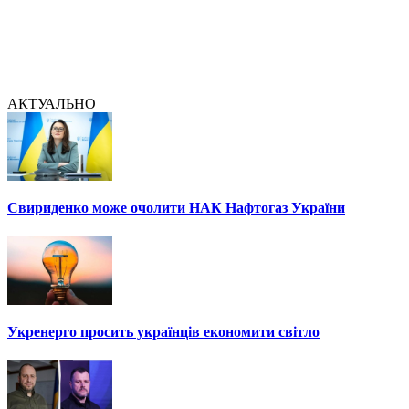
АКТУАЛЬНО
Свириденко може очолити НАК Нафтогаз України
Укренерго просить українців економити світло