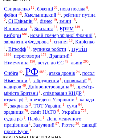
12
35
6
Свириденко
,
біженці
,
нова посада
,
13
11
фейки
,
Хмельницький
,
рейтинг путіна
2
53
19
15
,
Сі Цзіньпін
,
бізнес
,
зміни
,
крим
16
21
1491
Вінничина
,
Британія
,
,
681
1
вибори
,
новий тренер збірної Франції
,
1
10
звільнення Федорова
,
єгипет
,
Кирієнко
путін
1
34
1
,
Віткофф
,
зупинка роботи
,
1886
178
2
переговори
,
,
Драпатий
,
190
49
205
Німеччина
львів
,
вступ до ЄС
,
,
РФ
42
4859
24
Сибіга
,
,
атака дронів
,
посол
1
1
10
Німеччини
,
забруднення
,
провокації
,
48
84
Дніпропетровщина
кадиров
,
,
прем'єр-
1
1
міністр Британії
,
співпраця з КНДР
,
1
1
втрата рф
,
президент Угорщини
,
канада
67
3
1
64
,
закриття
,
ТОТ України
,
суми
,
70
6
726
Україна
зрадниця
,
саміт НАТО
,
,
1
1
судна рф
,
Паліса
,
День медичного
1
97
30
Залужний
працівника
,
,
Рютте
,
санкції
1
проти Куби
РЕКЛАМНІ ПОСИЛАННЯ