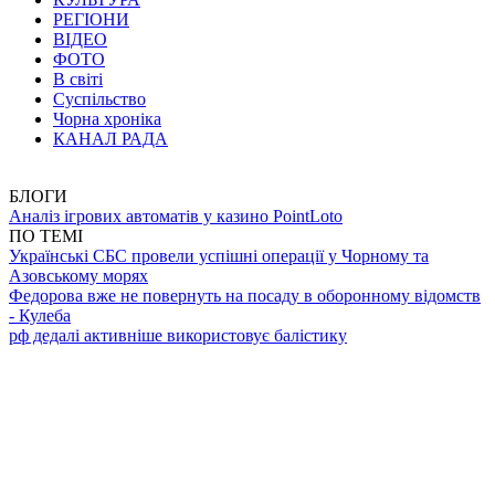
РЕГІОНИ
ВІДЕО
ФОТО
В світі
Суспільство
Чорна хроніка
КАНАЛ РАДА
БЛОГИ
Аналіз ігрових автоматів у казино PointLoto
ПО ТЕМІ
Українські СБС провели успішні операції у Чорному та
Азовському морях
Федорова вже не повернуть на посаду в оборонному відомств
- Кулеба
рф дедалі активніше використовує балістику