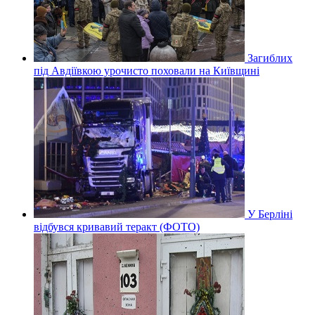
Загиблих
під Авдіївкою урочисто поховали на Київщині
У Берліні
відбувся кривавий теракт (ФОТО)