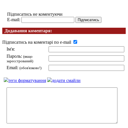
Підписатись не коментуючи
E-mail:
Додавання коментаря:
Підписатись на коментарі по e-mail
Ім'я:
Пароль:
(якщо
зареєстрований)
Email:
(обов'язково!)
теги форматування
додати смайли