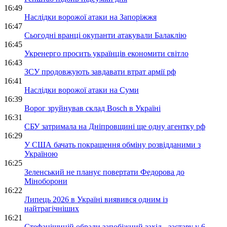
16:49
Наслідки ворожої атаки на Запоріжжя
16:47
Сьогодні вранці окупанти атакували Балаклію
16:45
Укренерго просить українців економити світло
16:43
ЗСУ продовжують завдавати втрат армії рф
16:41
Наслідки ворожої атаки на Суми
16:39
Ворог зруйнував склад Bosch в Україні
16:31
СБУ затримала на Дніпровщині ще одну агентку рф
16:29
У США бачать покращення обміну розвідданими з
Україною
16:25
Зеленський не планує повертати Федорова до
Міноборони
16:22
Липець 2026 в Україні виявився одним із
найтрагічніших
16:21
Стефанішиній обрали запобіжний захід - заставу у 6