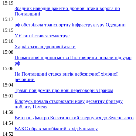
15:19
Зрадник наводив ракетно-дронові атаки ворога по
Полтавщині
15:17
рф обстріляла транспортну інфраструктуру Одещини
15:15
У Єгипті стався землетрус
15:10
Харків зазнав дронової атаки
15:08
Промислові підприємства Полтавщини попали під удар
рф
15:06
На Полтавщині стався витік небезпечної хімічної
речовини
15:04
Трамп повідомив про нові переговори з Іраном
15:01
Білорусь почала створювати нову десантну бригаду
поблизу Гомеля
14:59
Ветеран Дмитро Козятинський звернувся до Зеленського
14:54
ВАКС обрав запобіжний захід Банькову
14:52