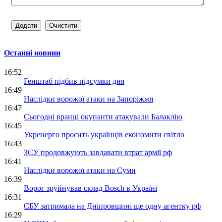
Останні новини
16:52
Генштаб підбив підсумки дня
16:49
Наслідки ворожої атаки на Запоріжжя
16:47
Сьогодні вранці окупанти атакували Балаклію
16:45
Укренерго просить українців економити світло
16:43
ЗСУ продовжують завдавати втрат армії рф
16:41
Наслідки ворожої атаки на Суми
16:39
Ворог зруйнував склад Bosch в Україні
16:31
СБУ затримала на Дніпровщині ще одну агентку рф
16:29