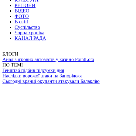
РЕГІОНИ
ВІДЕО
ФОТО
В світі
Суспільство
Чорна хроніка
КАНАЛ РАДА
БЛОГИ
Аналіз ігрових автоматів у казино PointLoto
ПО ТЕМІ
Генштаб підбив підсумки дня
Наслідки ворожої атаки на Запоріжжя
Сьогодні вранці окупанти атакували Балаклію