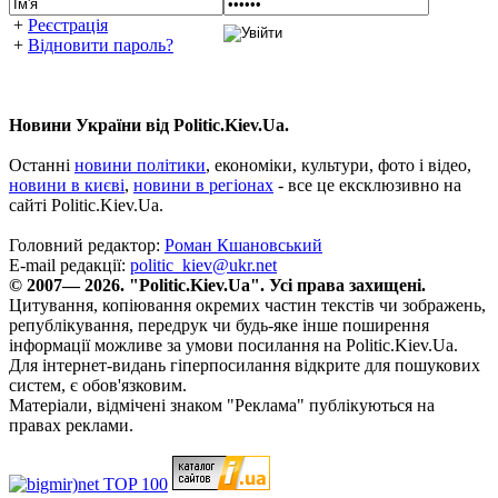
+
Реєстрація
+
Відновити пароль?
Новини України від Politic.Kiev.Ua.
Останні
новини політики
, економіки, культури, фото і відео,
новини в києві
,
новини в регіонах
- все це ексклюзивно на
сайті Politic.Kiev.Ua.
Головний редактор:
Роман Кшановський
E-mail редакції:
politic_kiev@ukr.net
© 2007— 2026. "Politic.Kiev.Ua". Усі права захищені.
Цитування, копіювання окремих частин текстів чи зображень,
републікування, передрук чи будь-яке інше поширення
інформації можливе за умови посилання на Politic.Kiev.Ua.
Для інтернет-видань гіперпосилання відкрите для пошукових
систем, є обов'язковим.
Матеріали, відмічені знаком "Реклама" публікуються на
правах реклами.