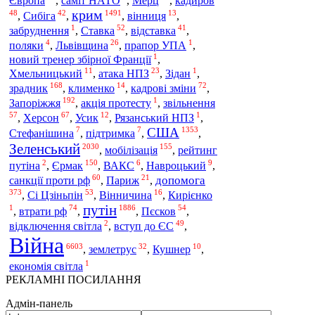
Європа
,
саміт НАТО
,
Мерц
,
кадиров
крим
48
42
1491
13
,
Сибіга
,
,
вінниця
,
1
52
41
забруднення
,
Ставка
,
відставка
,
4
26
1
поляки
,
Львівщина
,
прапор УПА
,
1
новий тренер збірної Франції
,
11
23
1
Хмельницький
,
атака НПЗ
,
Зідан
,
168
14
72
зрадник
,
клименко
,
кадрові зміни
,
192
1
Запоріжжя
,
акція протесту
,
звільнення
57
67
12
1
,
Херсон
,
Усик
,
Рязанський НПЗ
,
США
7
7
1353
Стефанішина
,
підтримка
,
,
Зеленський
2030
155
мобілізація
,
,
рейтинг
2
150
6
9
Єрмак
путіна
,
,
ВАКС
,
Навроцький
,
60
21
допомога
санкції проти рф
,
Париж
,
373
53
16
,
Сі Цзіньпін
,
Вінничина
,
Кирієнко
путін
1
74
1886
54
,
втрати рф
,
,
Пєсков
,
2
49
відключення світла
,
вступ до ЄС
,
Війна
6603
32
10
,
землетрус
,
Кушнер
,
1
економія світла
РЕКЛАМНІ ПОСИЛАННЯ
Адмін-панель