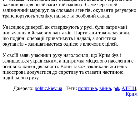
важливою для російських військових. Саме через цей
залізничний маршрут, за словами агентів, окупанти регулярно
транспортують техніку, пальне та особовий склад.
Унаслідок диверсії, як стверджують у русі, були затримані
постачання військових вантажів. Партизани також заявили,
що подібні операції триватимуть і надалі, а логістика
окупантів - залишатиметься однією з ключових цілей.
У своїй заяві учасники руху наголосили, що Крим був і
залишається українським, а підтримка місцевого населення є
основою їхньої діяльності. Вони також закликали жителів
півострова долучатися до спротиву та ставати частиною
підпільного руху.
Джерело:
politic.kiev.ua
| Теги:
політика
,
війна
,
рф
,
АТЕШ
,
Крим