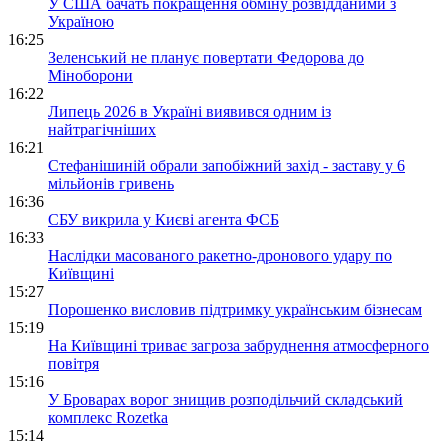
У США бачать покращення обміну розвідданими з
Україною
16:25
Зеленський не планує повертати Федорова до
Міноборони
16:22
Липець 2026 в Україні виявився одним із
найтрагічніших
16:21
Стефанішиній обрали запобіжний захід - заставу у 6
мільйонів гривень
16:36
СБУ викрила у Києві агента ФСБ
16:33
Наслідки масованого ракетно-дронового удару по
Київщині
15:27
Порошенко висловив підтримку українським бізнесам
15:19
На Київщині триває загроза забруднення атмосферного
повітря
15:16
У Броварах ворог знищив розподільчий складський
комплекс Rozetka
15:14