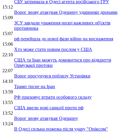
СБУ затримала в Одесі агента російського ГРУ
15:12
Ворог знову атакував Одещину ударними дронами
15:09
ЗСУ завдали ураження низці важливих об'єктів
противника
15:07
рф перейшла до нової фази війни на виснаження
15:06
Хто може стати новим послом у США
22:10
США та Іран можуть домовитися про відкриття
Ормузької протоки
22:07
Ворог просунувся поблизу Устинівки
14:10
Трамп тисне на Іран
13:59
РФ приховує втрати особового складу
13:55
США ввели нові санкції проти рф
13:52
Ворог знову атакував Одещину
13:24
В Одесі сильна пожежа після удару "Оніксом"