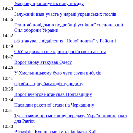
Умєрову пропонують нову посаду
14:49
Залужний взяв участь у нараді українських послів
14:56
Генштаб повідомив подробиці успішної спецоперації
Сил оборони України
14:52
рф атакувала відділення "Нової пошти" у Гайсині
14:49
СБУ затримала ще одного російського агента
14:47
Ворог знову атакував Одесу
14:46
У Хмельницькому було чути звуки вибухів
10:41
рф вбила цілу багатодітну родину
10:36
Ворог вчергове атакував Полтавщину
10:34
Наслідки ракетної атаки на Черкащину
10:31
Туск заявив про можливу передачу Україні нових ракет
для Patriot
10:30
Віткофф і Кушнер можуть відвідати Київ