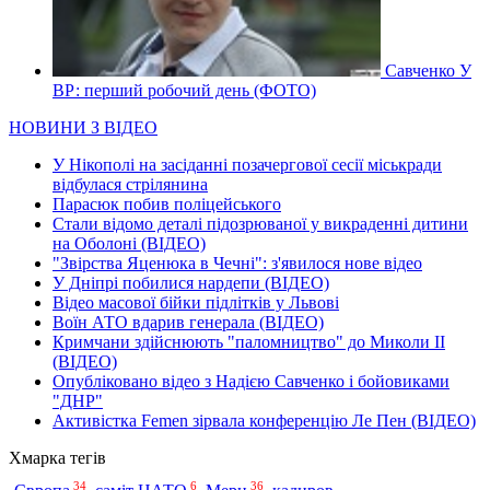
Савченко У
ВР: перший робочий день (ФОТО)
НОВИНИ З ВІДЕО
У Нікополі на засіданні позачергової сесії міськради
відбулася стрілянина
Парасюк побив поліцейського
Стали відомо деталі підозрюваної у викраденні дитини
на Оболоні (ВІДЕО)
"Звірства Яценюка в Чечні": з'явилося нове відео
У Дніпрі побилися нардепи (ВІДЕО)
Відео масової бійки підлітків у Львові
Воїн АТО вдарив генерала (ВІДЕО)
Кримчани здійснюють "паломництво" до Миколи ІІ
(ВІДЕО)
Опубліковано відео з Надією Савченко і бойовиками
"ДНР"
Активістка Femen зірвала конференцію Ле Пен (ВІДЕО)
Хмарка тегів
34
6
36