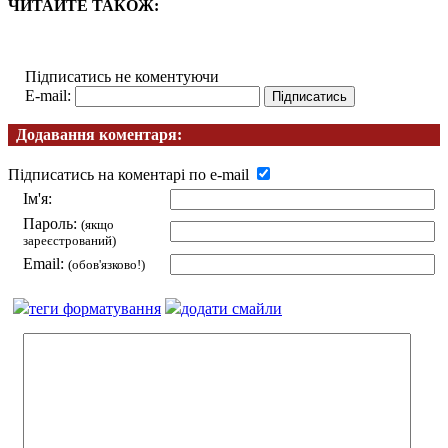
ЧИТАЙТЕ ТАКОЖ:
Підписатись не коментуючи
E-mail:
Додавання коментаря:
Підписатись на коментарі по e-mail
Ім'я:
Пароль:
(якщо
зареєстрований)
Email:
(обов'язково!)
теги форматування
додати смайли