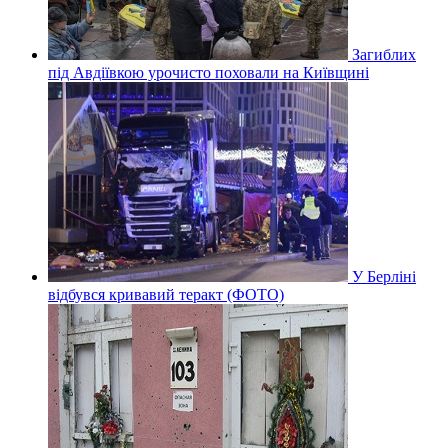
Загиблих
під Авдіївкою урочисто поховали на Київщині
У Берліні
відбувся кривавий теракт (ФОТО)