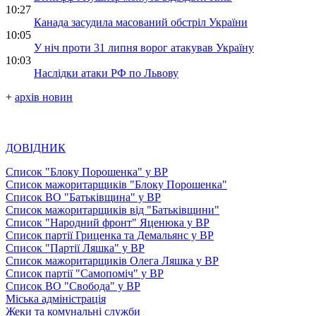
10:27
Канада засудила масований обстріл України
10:05
У ніч проти 31 липня ворог атакував Україну
10:03
Наслідки атаки РФ по Львову
+
архів новин
ДОВІДНИК
Список "Блоку Порошенка" у ВР
Список мажоритарщиків "Блоку Порошенка"
Список ВО "Батьківщина" у ВР
Список мажоритарщиків від "Батьківщини"
Список "Народний фронт" Яценюка у ВР
Список партії Гриценка та Демальянс у ВР
Список "Партії Ляшка" у ВР
Список мажоритарщиків Олега Ляшка у ВР
Список партії "Самопоміч" у ВР
Список ВО "Свобода" у ВР
Міська адміністрація
Жеки та комунальні служби