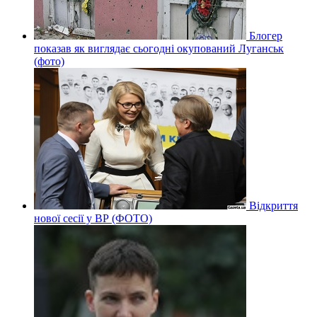
Блогер
показав як виглядає сьогодні окупований Луганськ
(фото)
Відкриття
нової сесії у ВР (ФОТО)