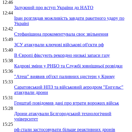
12:46
Залужний про вступ України до НАТО
12:44
Іран розглядав можливість завдати ракетного удару по
Україні
12:42
Стефанішина прокоментувала своє звільнення
15:49
ЗСУ атакували ключові військові об'єкти рф
15:40
В Європі фіксують рекордно низькі запаси газу
15:38
Кадрові зміни у РНБО та Службі зовнішньої розвідки
15:36
"Атеш" виявив об'єкт паливних цистерн у Криму
15:33
Саратовський НПЗ та військовий аеродром "Енгельс"
атакували дрони
15:31
Генштаб повідомив дані про втрати ворожих військ
15:28
Дрони атакували Бєлгородський технологічний
університет
15:25
рф стали застосовувати більше реактивних дронів