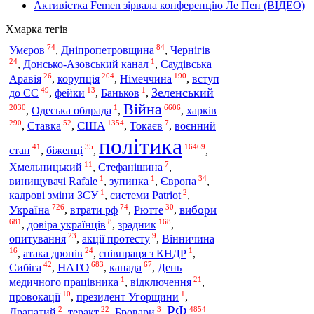
Активістка Femen зірвала конференцію Ле Пен (ВІДЕО)
Хмарка тегів
74
84
Умєров
,
Дніпропетровщина
,
Чернігів
24
1
,
Донсько-Азовський канал
,
Саудівська
26
204
190
Аравія
,
корупція
,
Німеччина
,
вступ
49
13
1
Зеленський
до ЄС
,
фейки
,
Баньков
,
Війна
2030
1
6606
харків
,
Одеська облрада
,
,
290
52
1354
7
США
,
Ставка
,
,
Токаєв
,
воєнний
політика
41
35
16469
стан
,
біженці
,
,
11
7
Хмельницький
,
Стефанішина
,
1
1
34
винищувачі Rafale
,
зупинка
,
Європа
,
1
2
кадрові зміни ЗСУ
,
системи Patriot
,
726
74
30
Україна
вибори
,
втрати рф
,
Рютте
,
681
8
168
,
довіра українців
,
зрадник
,
23
9
опитування
,
акції протесту
,
Вінничина
16
24
1
,
атака дронів
,
співпраця з КНДР
,
42
683
67
НАТО
Сибіга
,
,
канада
,
День
1
21
медичного працівника
,
відключення
,
10
1
провокації
,
президент Угорщини
,
РФ
2
22
3
4854
Драпатий
,
теракт
,
Бровари
,
,