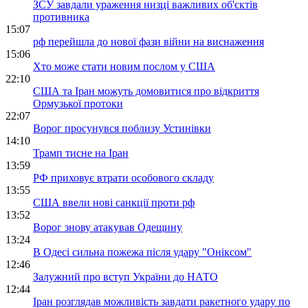
ЗСУ завдали ураження низці важливих об'єктів
противника
15:07
рф перейшла до нової фази війни на виснаження
15:06
Хто може стати новим послом у США
22:10
США та Іран можуть домовитися про відкриття
Ормузької протоки
22:07
Ворог просунувся поблизу Устинівки
14:10
Трамп тисне на Іран
13:59
РФ приховує втрати особового складу
13:55
США ввели нові санкції проти рф
13:52
Ворог знову атакував Одещину
13:24
В Одесі сильна пожежа після удару "Оніксом"
12:46
Залужний про вступ України до НАТО
12:44
Іран розглядав можливість завдати ракетного удару по