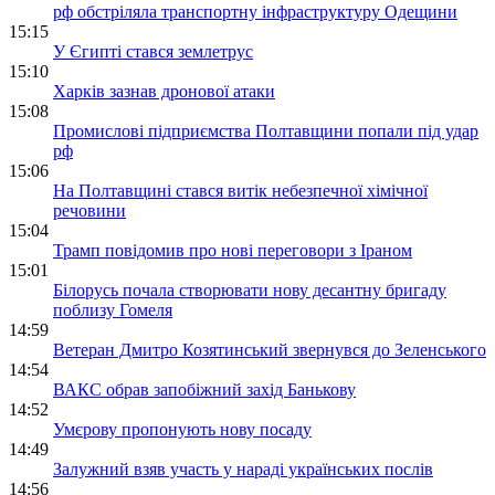
рф обстріляла транспортну інфраструктуру Одещини
15:15
У Єгипті стався землетрус
15:10
Харків зазнав дронової атаки
15:08
Промислові підприємства Полтавщини попали під удар
рф
15:06
На Полтавщині стався витік небезпечної хімічної
речовини
15:04
Трамп повідомив про нові переговори з Іраном
15:01
Білорусь почала створювати нову десантну бригаду
поблизу Гомеля
14:59
Ветеран Дмитро Козятинський звернувся до Зеленського
14:54
ВАКС обрав запобіжний захід Банькову
14:52
Умєрову пропонують нову посаду
14:49
Залужний взяв участь у нараді українських послів
14:56