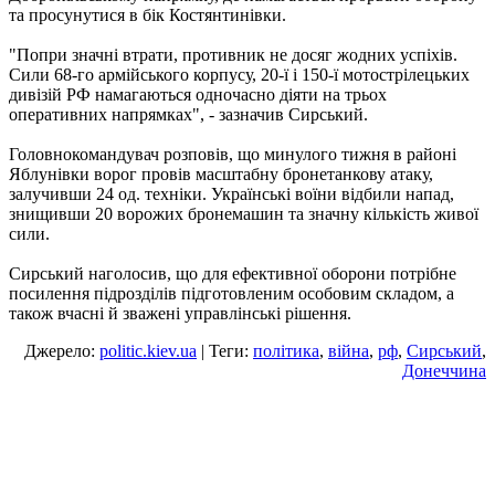
та просунутися в бік Костянтинівки.
"Попри значні втрати, противник не досяг жодних успіхів.
Сили 68-го армійського корпусу, 20-ї і 150-ї мотострілецьких
дивізій РФ намагаються одночасно діяти на трьох
оперативних напрямках", - зазначив Сирський.
Головнокомандувач розповів, що минулого тижня в районі
Яблунівки ворог провів масштабну бронетанкову атаку,
залучивши 24 од. техніки. Українські воїни відбили напад,
знищивши 20 ворожих бронемашин та значну кількість живої
сили.
Сирський наголосив, що для ефективної оборони потрібне
посилення підрозділів підготовленим особовим складом, а
також вчасні й зважені управлінські рішення.
Джерело:
politic.kiev.ua
| Теги:
політика
,
війна
,
рф
,
Сирський
,
Донеччина