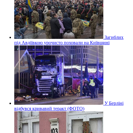
Загиблих
під Авдіївкою урочисто поховали на Київщині
У Берліні
відбувся кривавий теракт (ФОТО)