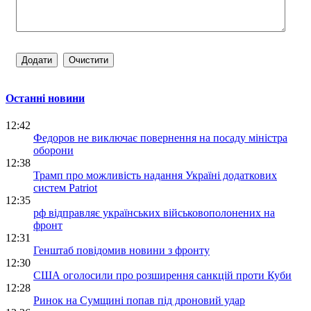
Останні новини
12:42
Федоров не виключає повернення на посаду міністра
оборони
12:38
Трамп про можливість надання Україні додаткових
систем Patriot
12:35
рф відправляє українських військовополонених на
фронт
12:31
Генштаб повідомив новини з фронту
12:30
США оголосили про розширення санкцій проти Куби
12:28
Ринок на Сумщині попав під дроновий удар