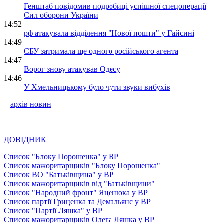
Генштаб повідомив подробиці успішної спецоперації
Сил оборони України
14:52
рф атакувала відділення "Нової пошти" у Гайсині
14:49
СБУ затримала ще одного російського агента
14:47
Ворог знову атакував Одесу
14:46
У Хмельницькому було чути звуки вибухів
+
архів новин
ДОВІДНИК
Список "Блоку Порошенка" у ВР
Список мажоритарщиків "Блоку Порошенка"
Список ВО "Батьківщина" у ВР
Список мажоритарщиків від "Батьківщини"
Список "Народний фронт" Яценюка у ВР
Список партії Гриценка та Демальянс у ВР
Список "Партії Ляшка" у ВР
Список мажоритарщиків Олега Ляшка у ВР