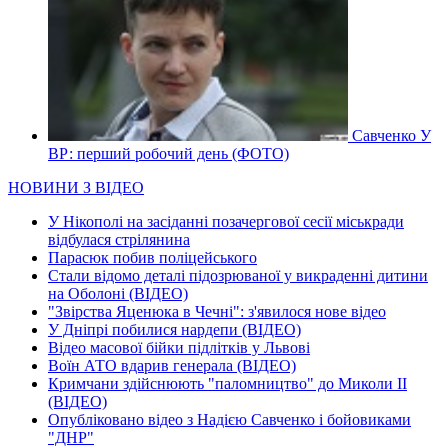
Савченко У
ВР: перший робочий день (ФОТО)
НОВИНИ З ВІДЕО
У Нікополі на засіданні позачергової сесії міськради
відбулася стрілянина
Парасюк побив поліцейського
Стали відомо деталі підозрюваної у викраденні дитини
на Оболоні (ВІДЕО)
"Звірства Яценюка в Чечні": з'явилося нове відео
У Дніпрі побилися нардепи (ВІДЕО)
Відео масової бійки підлітків у Львові
Воїн АТО вдарив генерала (ВІДЕО)
Кримчани здійснюють "паломництво" до Миколи ІІ
(ВІДЕО)
Опубліковано відео з Надією Савченко і бойовиками
"ДНР"