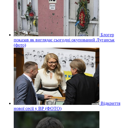
Блогер
показав як виглядає сьогодні окупований Луганськ
(фото)
Відкриття
нової сесії у ВР (ФОТО)