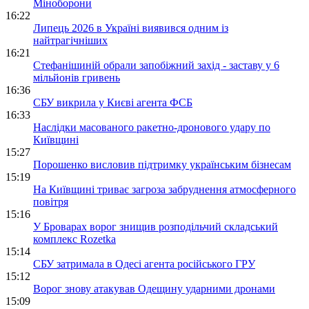
Міноборони
16:22
Липець 2026 в Україні виявився одним із
найтрагічніших
16:21
Стефанішиній обрали запобіжний захід - заставу у 6
мільйонів гривень
16:36
СБУ викрила у Києві агента ФСБ
16:33
Наслідки масованого ракетно-дронового удару по
Київщині
15:27
Порошенко висловив підтримку українським бізнесам
15:19
На Київщині триває загроза забруднення атмосферного
повітря
15:16
У Броварах ворог знищив розподільчий складський
комплекс Rozetka
15:14
СБУ затримала в Одесі агента російського ГРУ
15:12
Ворог знову атакував Одещину ударними дронами
15:09