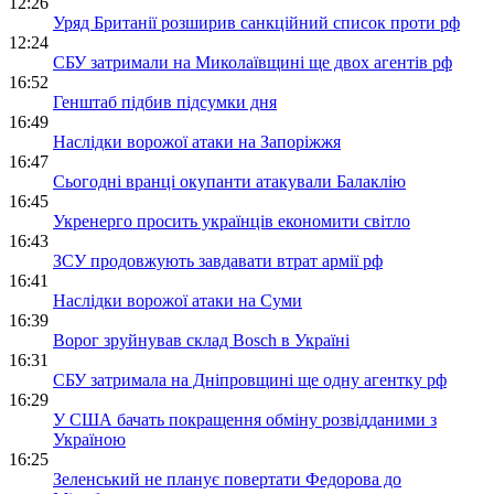
12:26
Уряд Британії розширив санкційний список проти рф
12:24
СБУ затримали на Миколаївщині ще двох агентів рф
16:52
Генштаб підбив підсумки дня
16:49
Наслідки ворожої атаки на Запоріжжя
16:47
Сьогодні вранці окупанти атакували Балаклію
16:45
Укренерго просить українців економити світло
16:43
ЗСУ продовжують завдавати втрат армії рф
16:41
Наслідки ворожої атаки на Суми
16:39
Ворог зруйнував склад Bosch в Україні
16:31
СБУ затримала на Дніпровщині ще одну агентку рф
16:29
У США бачать покращення обміну розвідданими з
Україною
16:25
Зеленський не планує повертати Федорова до