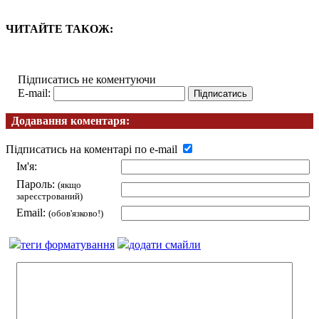
ЧИТАЙТЕ ТАКОЖ:
Підписатись не коментуючи
E-mail:
Додавання коментаря:
Підписатись на коментарі по e-mail
Ім'я:
Пароль:
(якщо
зареєстрований)
Email:
(обов'язково!)
теги форматування
додати смайли