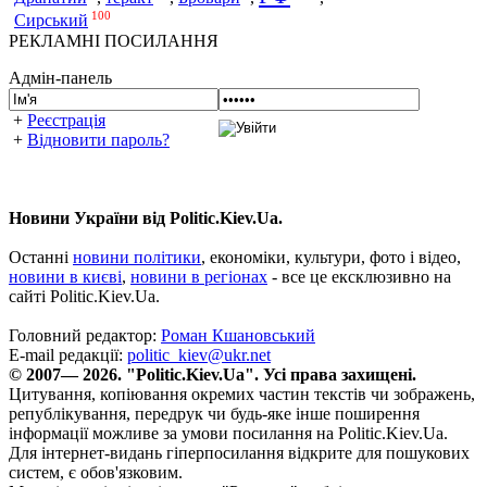
100
Сирський
РЕКЛАМНІ ПОСИЛАННЯ
Адмін-панель
+
Реєстрація
+
Відновити пароль?
Новини України від Politic.Kiev.Ua.
Останні
новини політики
, економіки, культури, фото і відео,
новини в києві
,
новини в регіонах
- все це ексклюзивно на
сайті Politic.Kiev.Ua.
Головний редактор:
Роман Кшановський
E-mail редакції:
politic_kiev@ukr.net
© 2007— 2026. "Politic.Kiev.Ua". Усі права захищені.
Цитування, копіювання окремих частин текстів чи зображень,
републікування, передрук чи будь-яке інше поширення
інформації можливе за умови посилання на Politic.Kiev.Ua.
Для інтернет-видань гіперпосилання відкрите для пошукових
систем, є обов'язковим.