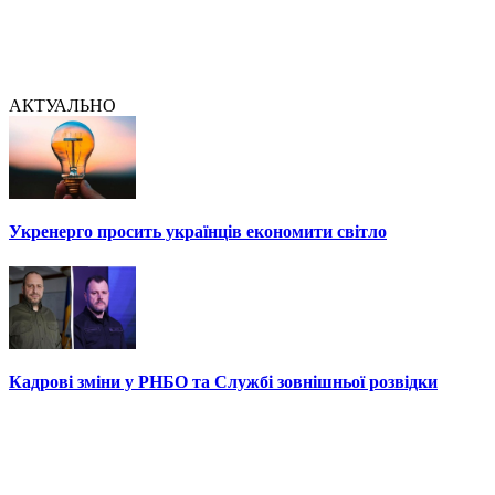
АКТУАЛЬНО
Укренерго просить українців економити світло
Кадрові зміни у РНБО та Службі зовнішньої розвідки