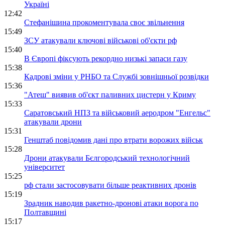
Україні
12:42
Стефанішина прокоментувала своє звільнення
15:49
ЗСУ атакували ключові військові об'єкти рф
15:40
В Європі фіксують рекордно низькі запаси газу
15:38
Кадрові зміни у РНБО та Службі зовнішньої розвідки
15:36
"Атеш" виявив об'єкт паливних цистерн у Криму
15:33
Саратовський НПЗ та військовий аеродром "Енгельс"
атакували дрони
15:31
Генштаб повідомив дані про втрати ворожих військ
15:28
Дрони атакували Бєлгородський технологічний
університет
15:25
рф стали застосовувати більше реактивних дронів
15:19
Зрадник наводив ракетно-дронові атаки ворога по
Полтавщині
15:17