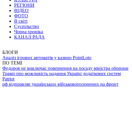
РЕГІОНИ
ВІДЕО
ФОТО
В світі
Суспільство
Чорна хроніка
КАНАЛ РАДА
БЛОГИ
Аналіз ігрових автоматів у казино PointLoto
ПО ТЕМІ
Федоров не виключає повернення на посаду міністра оборони
Трамп про можливість надання Україні додаткових систем
Patriot
рф відправляє українських військовополонених на фронт