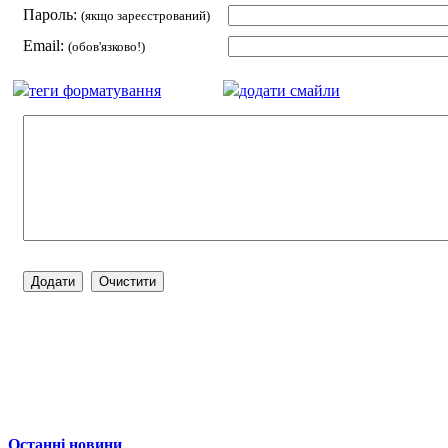
Пароль:
(якщо зареєстрований)
Email:
(обов'язково!)
теги форматування
додати смайли
Останні новини