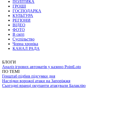
ПОЛІТИКА
ГРОШІ
ГОСПОДАРКА
КУЛЬТУРА
РЕГІОНИ
ВІДЕО
ФОТО
В світі
Суспільство
Чорна хроніка
КАНАЛ РАДА
БЛОГИ
Аналіз ігрових автоматів у казино PointLoto
ПО ТЕМІ
Генштаб підбив підсумки дня
Наслідки ворожої атаки на Запоріжжя
Сьогодні вранці окупанти атакували Балаклію