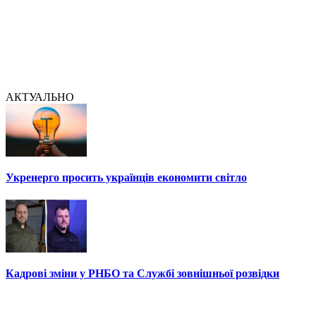
АКТУАЛЬНО
Укренерго просить українців економити світло
Кадрові зміни у РНБО та Службі зовнішньої розвідки