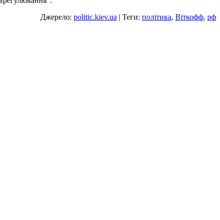
 врегулювання".
Джерело:
politic.kiev.ua
| Теги:
політика
,
Віткофф
,
рф