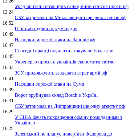
12:26
Уряд Британії розширив санкційний список проти рф
12:24
СБУ затримали на Миколаївщині ще двох агентів рф
16:52
Генштаб підбив підсумки дня
16:49
Наслідки ворожої атаки на Запоріжжя
16:47
Сьогодні вранці окупанти атакували Балаклію
16:45
Укренерго просить українців економити світло
16:43
ЗСУ продовжують завдавати втрат армії рф
16:41
Наслідки ворожої атаки на Суми
16:39
Ворог зруйнував склад Bosch в Україні
16:31
СБУ затримала на Дніпровщині ще одну агентку рф
16:29
У США бачать покращення обміну розвідданими з
Україною
16:25
Зеленський не планує повертати Федорова до