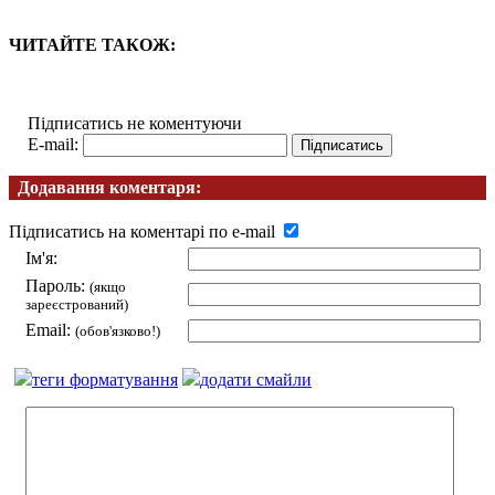
ЧИТАЙТЕ ТАКОЖ:
Підписатись не коментуючи
E-mail:
Додавання коментаря:
Підписатись на коментарі по e-mail
Ім'я:
Пароль:
(якщо
зареєстрований)
Email:
(обов'язково!)
теги форматування
додати смайли