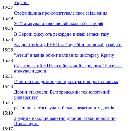
Україні
12:42
Стефанішина прокоментувала своє звільнення
15:49
ЗСУ атакували ключові військові об'єкти рф
15:40
В Європі фіксують рекордно низькі запаси газу
15:38
Кадрові зміни у РНБО та Службі зовнішньої розвідки
15:36
"Атеш" виявив об'єкт паливних цистерн у Криму
15:33
Саратовський НПЗ та військовий аеродром "Енгельс"
атакували дрони
15:31
Генштаб повідомив дані про втрати ворожих військ
15:28
Дрони атакували Бєлгородський технологічний
університет
15:25
рф стали застосовувати більше реактивних дронів
15:19
Зрадник наводив ракетно-дронові атаки ворога по
Полтавщині
15:17