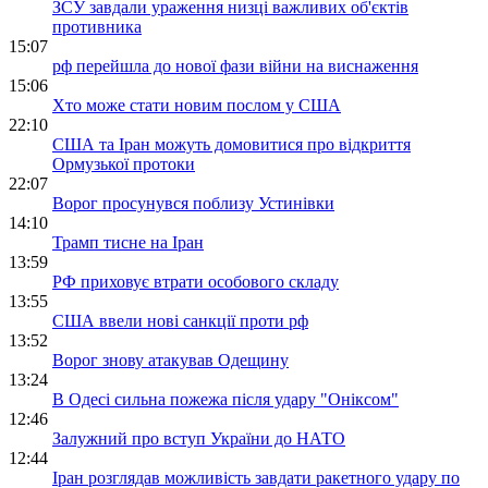
ЗСУ завдали ураження низці важливих об'єктів
противника
15:07
рф перейшла до нової фази війни на виснаження
15:06
Хто може стати новим послом у США
22:10
США та Іран можуть домовитися про відкриття
Ормузької протоки
22:07
Ворог просунувся поблизу Устинівки
14:10
Трамп тисне на Іран
13:59
РФ приховує втрати особового складу
13:55
США ввели нові санкції проти рф
13:52
Ворог знову атакував Одещину
13:24
В Одесі сильна пожежа після удару "Оніксом"
12:46
Залужний про вступ України до НАТО
12:44
Іран розглядав можливість завдати ракетного удару по