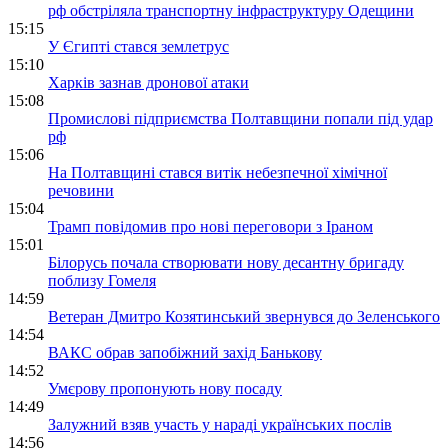
рф обстріляла транспортну інфраструктуру Одещини
15:15
У Єгипті стався землетрус
15:10
Харків зазнав дронової атаки
15:08
Промислові підприємства Полтавщини попали під удар
рф
15:06
На Полтавщині стався витік небезпечної хімічної
речовини
15:04
Трамп повідомив про нові переговори з Іраном
15:01
Білорусь почала створювати нову десантну бригаду
поблизу Гомеля
14:59
Ветеран Дмитро Козятинський звернувся до Зеленського
14:54
ВАКС обрав запобіжний захід Банькову
14:52
Умєрову пропонують нову посаду
14:49
Залужний взяв участь у нараді українських послів
14:56