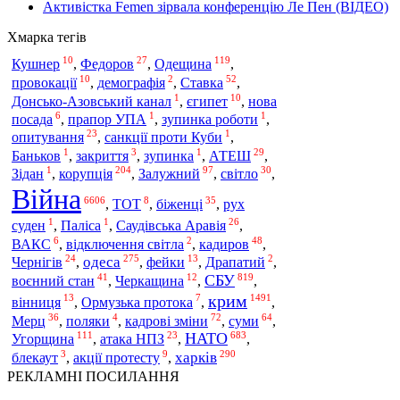
Активістка Femen зірвала конференцію Ле Пен (ВІДЕО)
Хмарка тегів
10
27
119
Одещина
Кушнер
,
Федоров
,
,
10
2
52
провокації
,
демографія
,
Ставка
,
1
10
Донсько-Азовський канал
,
єгипет
,
нова
6
1
1
посада
,
прапор УПА
,
зупинка роботи
,
23
1
опитування
,
санкції проти Куби
,
1
3
1
29
Баньков
,
закриття
,
зупинка
,
АТЕШ
,
1
204
97
30
корупція
Зідан
,
,
Залужний
,
світло
,
Війна
6606
8
35
,
ТОТ
,
біженці
,
рух
1
1
26
суден
,
Паліса
,
Саудівська Аравія
,
6
2
48
ВАКС
,
відключення світла
,
кадиров
,
24
275
13
2
одеса
Чернігів
,
,
фейки
,
Драпатий
,
41
12
819
СБУ
воєнний стан
,
Черкащина
,
,
крим
13
7
1491
вінниця
,
Ормузька протока
,
,
36
4
72
64
Мерц
,
поляки
,
кадрові зміни
,
суми
,
111
23
683
НАТО
Угорщина
,
атака НПЗ
,
,
3
9
290
харків
блекаут
,
акції протесту
,
РЕКЛАМНІ ПОСИЛАННЯ