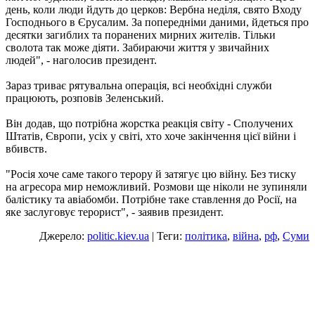
день, коли люди йдуть до церков: Вербна неділя, свято Входу
Господнього в Єрусалим. За попередніми даними, йдеться про
десятки загиблих та поранених мирних жителів. Тільки
сволота так може діяти. Забираючи життя у звичайних
людей", - наголосив президент.
Зараз триває рятувальна операція, всі необхідні служби
працюють, розповів Зеленський.
Він додав, що потрібна жорстка реакція світу - Сполучених
Штатів, Європи, усіх у світі, хто хоче закінчення цієї війни і
вбивств.
"Росія хоче саме такого терору й затягує цю війну. Без тиску
на агресора мир неможливий. Розмови ще ніколи не зупиняли
балістику та авіабомби. Потрібне таке ставлення до Росії, на
яке заслуговує терорист", - заявив президент.
Джерело:
politic.kiev.ua
| Теги:
політика
,
війна
,
рф
,
Суми