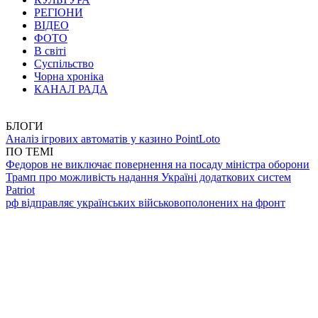
РЕГІОНИ
ВІДЕО
ФОТО
В світі
Суспільство
Чорна хроніка
КАНАЛ РАДА
БЛОГИ
Аналіз ігрових автоматів у казино PointLoto
ПО ТЕМІ
Федоров не виключає повернення на посаду міністра оборони
Трамп про можливість надання Україні додаткових систем
Patriot
рф відправляє українських військовополонених на фронт