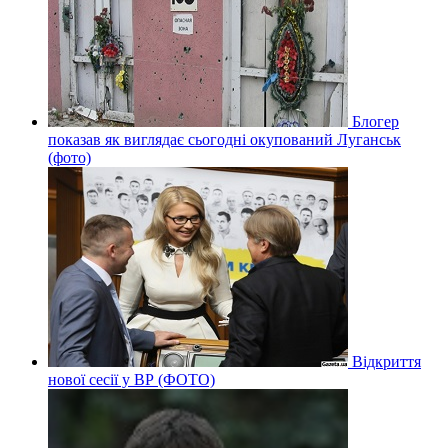
Блогер
показав як виглядає сьогодні окупований Луганськ
(фото)
Відкриття
нової сесії у ВР (ФОТО)