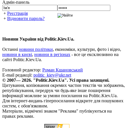
Адмін-панель
+
Реєстрація
+
Відновити пароль?
Новини України від Politic.Kiev.Ua.
Останні
новини політики
, економіки, культури, фото і відео,
новини в києві
,
новини в регіонах
- все це ексклюзивно на
сайті Politic.Kiev.Ua.
Головний редактор:
Роман Кшановський
E-mail редакції:
politic_kiev@ukr.net
© 2007— 2026. "Politic.Kiev.Ua". Усі права захищені.
Цитування, копіювання окремих частин текстів чи зображень,
републікування, передрук чи будь-яке інше поширення
інформації можливе за умови посилання на Politic.Kiev.Ua.
Для інтернет-видань гіперпосилання відкрите для пошукових
систем, є обов'язковим.
Матеріали, відмічені знаком "Реклама" публікуються на
правах реклами.