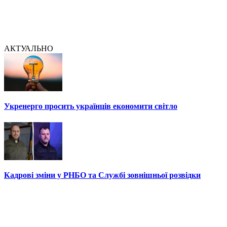
АКТУАЛЬНО
Укренерго просить українців економити світло
Кадрові зміни у РНБО та Службі зовнішньої розвідки