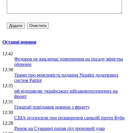
Останні новини
12:42
Федоров не виключає повернення на посаду міністра
оборони
12:38
Трамп про можливість надання Україні додаткових
систем Patriot
12:35
рф відправляє українських військовополонених на
фронт
12:31
Генштаб повідомив новини з фронту
12:30
США оголосили про розширення санкцій проти Куби
12:28
Ринок на Сумщині попав під дроновий удар