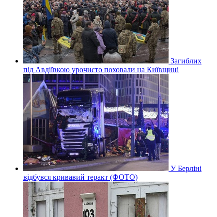
Загиблих
під Авдіївкою урочисто поховали на Київщині
У Берліні
відбувся кривавий теракт (ФОТО)