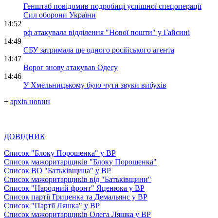
Генштаб повідомив подробиці успішної спецоперації
Сил оборони України
14:52
рф атакувала відділення "Нової пошти" у Гайсині
14:49
СБУ затримала ще одного російського агента
14:47
Ворог знову атакував Одесу
14:46
У Хмельницькому було чути звуки вибухів
+
архів новин
ДОВІДНИК
Список "Блоку Порошенка" у ВР
Список мажоритарщиків "Блоку Порошенка"
Список ВО "Батьківщина" у ВР
Список мажоритарщиків від "Батьківщини"
Список "Народний фронт" Яценюка у ВР
Список партії Гриценка та Демальянс у ВР
Список "Партії Ляшка" у ВР
Список мажоритарщиків Олега Ляшка у ВР