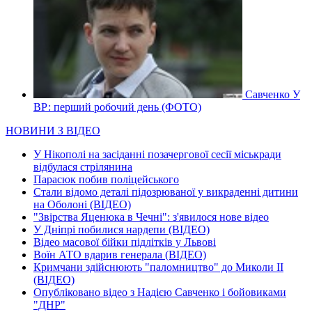
Савченко У
ВР: перший робочий день (ФОТО)
НОВИНИ З ВІДЕО
У Нікополі на засіданні позачергової сесії міськради
відбулася стрілянина
Парасюк побив поліцейського
Стали відомо деталі підозрюваної у викраденні дитини
на Оболоні (ВІДЕО)
"Звірства Яценюка в Чечні": з'явилося нове відео
У Дніпрі побилися нардепи (ВІДЕО)
Відео масової бійки підлітків у Львові
Воїн АТО вдарив генерала (ВІДЕО)
Кримчани здійснюють "паломництво" до Миколи ІІ
(ВІДЕО)
Опубліковано відео з Надією Савченко і бойовиками
"ДНР"