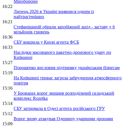
Міноборони
16:22
Липець 2026 в Україні виявився одним із
найтрагічніших
16:21
Стефанішиній обрали запобіжний захід - заставу у 6
мільйонів гривень
16:36
СБУ викрила у Києві агента ФСБ
16:33
Наслідки масованого ракетно-дронового удару по
Київщині
15:27
Порошенко висловив підтримку українським бізнесам
15:19
На Київщині триває загроза забруднення атмосферного
повітря
15:16
У Броварах ворог знищив розподільчий складський
комплекс Rozetka
15:14
СБУ затримала в Одесі агента російського ГРУ
15:12
Ворог знову атакував Одещину ударними дронами
15:09