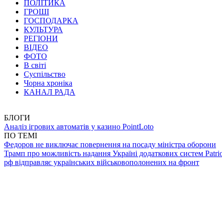
ПОЛІТИКА
ГРОШІ
ГОСПОДАРКА
КУЛЬТУРА
РЕГІОНИ
ВІДЕО
ФОТО
В світі
Суспільство
Чорна хроніка
КАНАЛ РАДА
БЛОГИ
Аналіз ігрових автоматів у казино PointLoto
ПО ТЕМІ
Федоров не виключає повернення на посаду міністра оборони
Трамп про можливість надання Україні додаткових систем Patrio
рф відправляє українських військовополонених на фронт