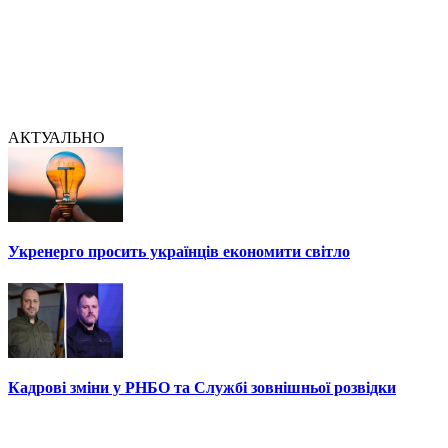
АКТУАЛЬНО
Укренерго просить українців економити світло
Кадрові зміни у РНБО та Службі зовнішньої розвідки