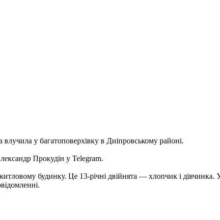
ба влучила у багатоповерхівку в Дніпровському районі.
лександр Прокудін у Telegram.
тловому будинку. Це 13-річні двійнята — хлопчик і дівчинка. У 
овідомленні.