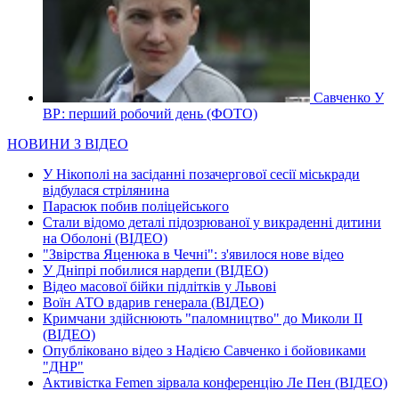
Савченко У
ВР: перший робочий день (ФОТО)
НОВИНИ З ВІДЕО
У Нікополі на засіданні позачергової сесії міськради
відбулася стрілянина
Парасюк побив поліцейського
Стали відомо деталі підозрюваної у викраденні дитини
на Оболоні (ВІДЕО)
"Звірства Яценюка в Чечні": з'явилося нове відео
У Дніпрі побилися нардепи (ВІДЕО)
Відео масової бійки підлітків у Львові
Воїн АТО вдарив генерала (ВІДЕО)
Кримчани здійснюють "паломництво" до Миколи ІІ
(ВІДЕО)
Опубліковано відео з Надією Савченко і бойовиками
"ДНР"
Активістка Femen зірвала конференцію Ле Пен (ВІДЕО)