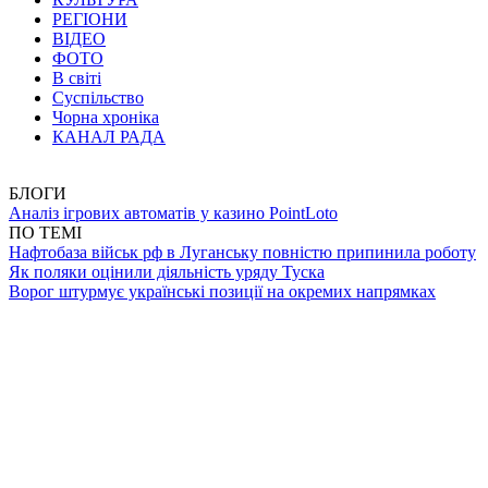
РЕГІОНИ
ВІДЕО
ФОТО
В світі
Суспільство
Чорна хроніка
КАНАЛ РАДА
БЛОГИ
Аналіз ігрових автоматів у казино PointLoto
ПО ТЕМІ
Нафтобаза військ рф в Луганську повністю припинила роботу
Як поляки оцінили діяльність уряду Туска
Ворог штурмує українські позиції на окремих напрямках