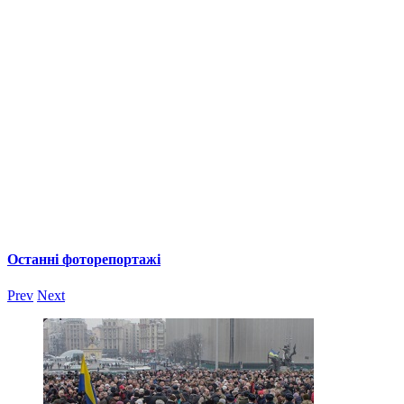
Останні фоторепортажі
Prev
Next