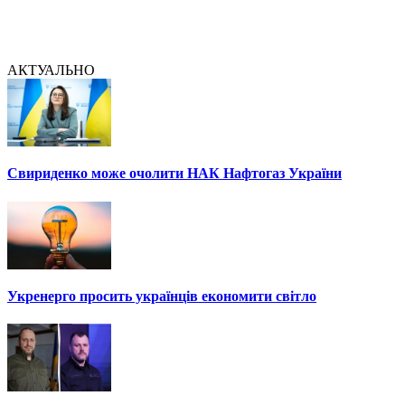
АКТУАЛЬНО
Свириденко може очолити НАК Нафтогаз України
Укренерго просить українців економити світло