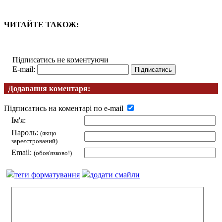
ЧИТАЙТЕ ТАКОЖ:
Підписатись не коментуючи
E-mail:
Додавання коментаря:
Підписатись на коментарі по e-mail
Ім'я:
Пароль:
(якщо
зареєстрований)
Email:
(обов'язково!)
теги форматування
додати смайли