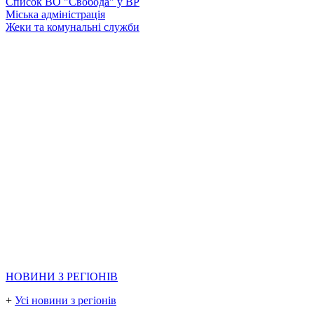
Список ВО "Свобода" у ВР
Міська адміністрація
Жеки та комунальні служби
НОВИНИ З РЕГІОНІВ
+
Усі новини з регіонів