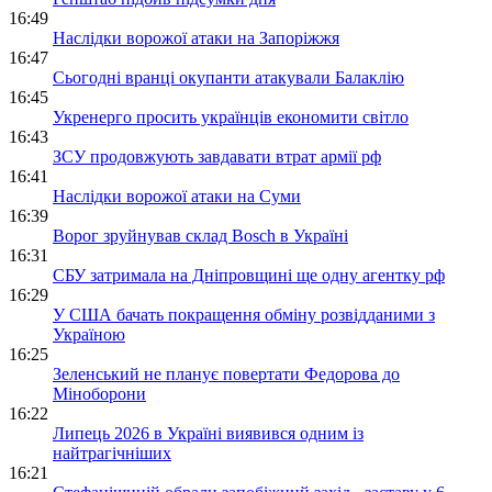
16:49
Наслідки ворожої атаки на Запоріжжя
16:47
Сьогодні вранці окупанти атакували Балаклію
16:45
Укренерго просить українців економити світло
16:43
ЗСУ продовжують завдавати втрат армії рф
16:41
Наслідки ворожої атаки на Суми
16:39
Ворог зруйнував склад Bosch в Україні
16:31
СБУ затримала на Дніпровщині ще одну агентку рф
16:29
У США бачать покращення обміну розвідданими з
Україною
16:25
Зеленський не планує повертати Федорова до
Міноборони
16:22
Липець 2026 в Україні виявився одним із
найтрагічніших
16:21