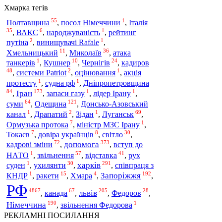
Хмарка тегів
55
1
Полтавщина
,
посол Німеччини
,
Італія
35
6
1
,
ВАКС
,
народжуваність
,
рейтинг
2
1
путіна
,
винищувачі Rafale
,
11
36
Хмельницький
,
Миколаїв
,
атака
1
10
24
танкерів
,
Кушнер
,
Чернігів
,
кадиров
48
2
1
,
системи Patriot
,
оцінювання
,
акція
1
1
Дніпропетровщина
протесту
,
судна рф
,
84
173
1
1
Іран
,
,
запаси газу
,
лідер Ірану
,
64
121
Одещина
суми
,
,
Донсько-Азовський
1
2
1
69
канал
,
Драпатий
,
Зідан
,
Луганськ
,
7
1
Ормузька протока
,
міністр МЗС Ірану
,
7
8
30
Токаєв
,
довіра українців
,
світло
,
72
373
допомога
кадрові зміни
,
,
вступ до
1
57
41
НАТО
,
звільнення
,
відставка
,
рух
1
30
291
харків
суден
,
ухилянти
,
,
співпраця з
1
15
4
192
Запоріжжя
КНДР
,
ракети
,
Хмара
,
,
РФ
4867
67
205
28
львів
,
канада
,
,
Федоров
,
190
1
Німеччина
,
звільнення Федорова
РЕКЛАМНІ ПОСИЛАННЯ