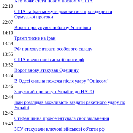
Хто може стати новим послом у США
22:10
США та Іран можуть домовитися про відкриття
Ормузької протоки
22:07
Ворог просунувся поблизу Устинівки
14:10
Трамп тисне на Іран
13:59
РФ приховує втрати особового складу
13:55
США ввели нові санкції проти рф
13:52
Ворог знову атакував Одещину
13:24
В Одесі сильна пожежа після удару "Оніксом"
12:46
Залужний про вступ України до НАТО
12:44
Іран розглядав можливість завдати ракетного удару по
Україні
12:42
Стефанішина прокоментувала своє звільнення
15:49
ЗСУ атакували ключові військові об'єкти рф