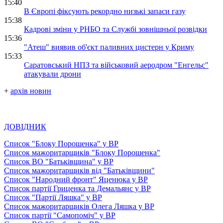
15:40
В Європі фіксують рекордно низькі запаси газу
15:38
Кадрові зміни у РНБО та Службі зовнішньої розвідки
15:36
"Атеш" виявив об'єкт паливних цистерн у Криму
15:33
Саратовський НПЗ та військовий аеродром "Енгельс"
атакували дрони
+
архів новин
ДОВІДНИК
Список "Блоку Порошенка" у ВР
Список мажоритарщиків "Блоку Порошенка"
Список ВО "Батьківщина" у ВР
Список мажоритарщиків від "Батьківщини"
Список "Народний фронт" Яценюка у ВР
Список партії Гриценка та Демальянс у ВР
Список "Партії Ляшка" у ВР
Список мажоритарщиків Олега Ляшка у ВР
Список партії "Самопоміч" у ВР