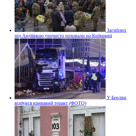
Загиблих
під Авдіївкою урочисто поховали на Київщині
У Берліні
відбувся кривавий теракт (ФОТО)