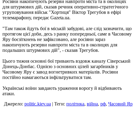
Росіяни накопичують резерви навпроти міста та в околицях
для штурмових дій, сказав речник оперативно-стратегічного
угруповування військ "Хортиця" Віктор Трегубов в ефірі
телемарафону, передає Gazeta.ua.
"Там також йдуть бої в міській забудові, але слід зазначити, що
протягом цієї доби, десь з ранку попередньої, саме в Часовому
Яру боєзіткнень не зафіксовано, але росіяни зараз
накопичують резерви навпроти міста та в околицях для
подальших штурмових дій", - сказав Трегубов.
Цього тижня основні бої тривають вздовж каналу Сіверський
Донець-Донбас. Однією з основних цілей загарбників у
Часовому Яру є завод вогнетривких матеріалів. Росіяни
постійно намагаються інфільтруватися там.
Українські воїни завдають ураження ворогу й відбивають
атаки.
Джерело:
politic.kiev.ua
| Теги:
політика
,
війна
,
рф
,
Часовий Яр