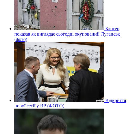
Блогер
показав як виглядає сьогодні окупований Луганськ
(фото)
Відкриття
нової сесії у ВР (ФОТО)