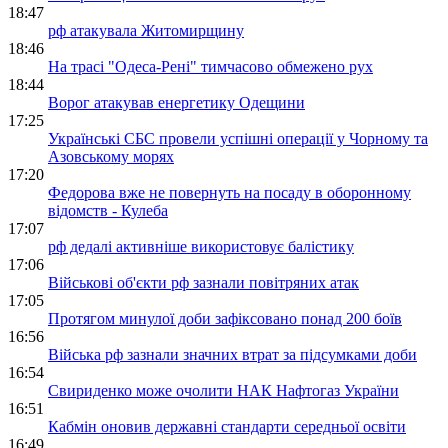
18:47
рф атакувала Житомирщину
18:46
На трасі "Одеса-Рені" тимчасово обмежено рух
18:44
Ворог атакував енергетику Одещини
17:25
Українські СБС провели успішні операції у Чорному та
Азовському морях
17:20
Федорова вже не повернуть на посаду в оборонному
відомств - Кулеба
17:07
рф дедалі активніше використовує балістику
17:06
Військові об'єкти рф зазнали повітряних атак
17:05
Протягом минулої доби зафіксовано понад 200 боїв
16:56
Війська рф зазнали значних втрат за підсумками доби
16:54
Свириденко може очолити НАК Нафтогаз України
16:51
Кабмін оновив державні стандарти середньої освіти
16:49