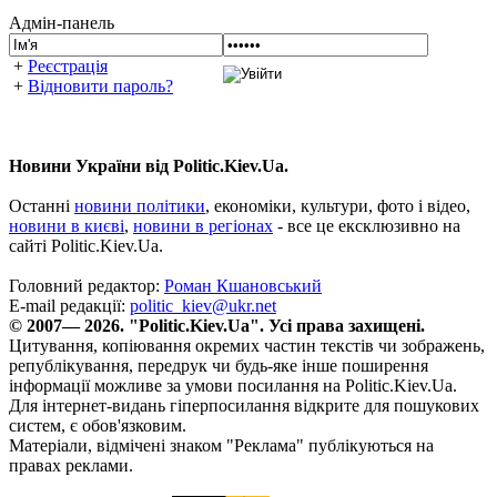
Адмін-панель
+
Реєстрація
+
Відновити пароль?
Новини України від Politic.Kiev.Ua.
Останні
новини політики
, економіки, культури, фото і відео,
новини в києві
,
новини в регіонах
- все це ексклюзивно на
сайті Politic.Kiev.Ua.
Головний редактор:
Роман Кшановський
E-mail редакції:
politic_kiev@ukr.net
© 2007— 2026. "Politic.Kiev.Ua". Усі права захищені.
Цитування, копіювання окремих частин текстів чи зображень,
републікування, передрук чи будь-яке інше поширення
інформації можливе за умови посилання на Politic.Kiev.Ua.
Для інтернет-видань гіперпосилання відкрите для пошукових
систем, є обов'язковим.
Матеріали, відмічені знаком "Реклама" публікуються на
правах реклами.