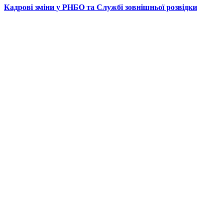
Кадрові зміни у РНБО та Службі зовнішньої розвідки