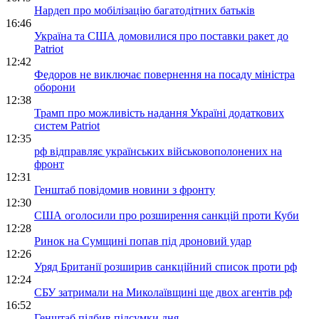
Нардеп про мобілізацію багатодітних батьків
16:46
Україна та США домовилися про поставки ракет до
Patriot
12:42
Федоров не виключає повернення на посаду міністра
оборони
12:38
Трамп про можливість надання Україні додаткових
систем Patriot
12:35
рф відправляє українських військовополонених на
фронт
12:31
Генштаб повідомив новини з фронту
12:30
США оголосили про розширення санкцій проти Куби
12:28
Ринок на Сумщині попав під дроновий удар
12:26
Уряд Британії розширив санкційний список проти рф
12:24
СБУ затримали на Миколаївщині ще двох агентів рф
16:52
Генштаб підбив підсумки дня