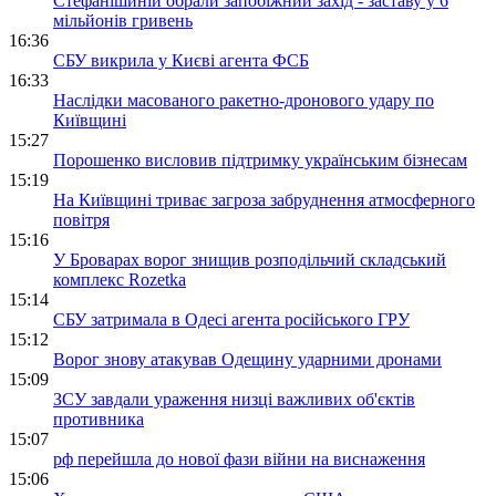
Стефанішиній обрали запобіжний захід - заставу у 6
мільйонів гривень
16:36
СБУ викрила у Києві агента ФСБ
16:33
Наслідки масованого ракетно-дронового удару по
Київщині
15:27
Порошенко висловив підтримку українським бізнесам
15:19
На Київщині триває загроза забруднення атмосферного
повітря
15:16
У Броварах ворог знищив розподільчий складський
комплекс Rozetka
15:14
СБУ затримала в Одесі агента російського ГРУ
15:12
Ворог знову атакував Одещину ударними дронами
15:09
ЗСУ завдали ураження низці важливих об'єктів
противника
15:07
рф перейшла до нової фази війни на виснаження
15:06