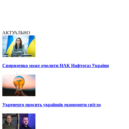
АКТУАЛЬНО
Свириденко може очолити НАК Нафтогаз України
Укренерго просить українців економити світло