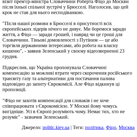
візит прем'єр-міністра Словаччини Роберта Фіцо до Москви
після їхньої спільної зустрічі у Брюсселі. Наголосив, що цей
крок не став для нього несподіванкою.
"Після нашої розмови в Брюсселі в присутності всіх
європейських лідерів нічого не дивує. Ми боремося заради
життя, а Фіцо — заради грошей, і навряд чи це гроші для
Словаччини. Тіньові домовленості з Путіним — це або
торгівля державними інтересами, або робота на власну
кишеню", - заявив Зеленський у своєму відеозверненні 23
грудня.
Підкреслив, що Україна пропонувала Словаччині
компенсацію за можливі втрати через скорочення російського
транзиту газу та альтернативи для постачання палива
відповідно до запиту Єврокомісії. Але Фіцо відкинув ці
пропозиції.
"Фіцо не захотів компенсації для словаків і не хоче
співпрацювати з Єврокомісією. У Москві йому чомусь
вигідніше. Усі в Європі розуміють чому. Немає тих, хто не
розуміє" - зазначив Зеленський.
Джерело:
politic.kiev.ua
| Теги:
політика
,
Фіцо
,
Москва