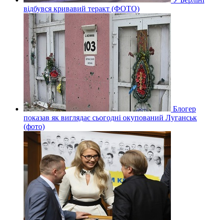
відбувся кривавий теракт (ФОТО)
Блогер
показав як виглядає сьогодні окупований Луганськ
(фото)