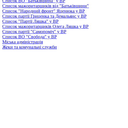
Список ВО "Батьківщина" у ВР
Список мажоритарщиків від "Батьківщини"
Список "Народний фронт" Яценюка у ВР
Список партії Гриценка та Демальянс у ВР
Список "Партії Ляшка" у ВР
Список мажоритарщиків Олега Ляшка у ВР
Список партії "Самопоміч" у ВР
Список ВО "Свобода" у ВР
Міська адміністрація
Жеки та комунальні служби