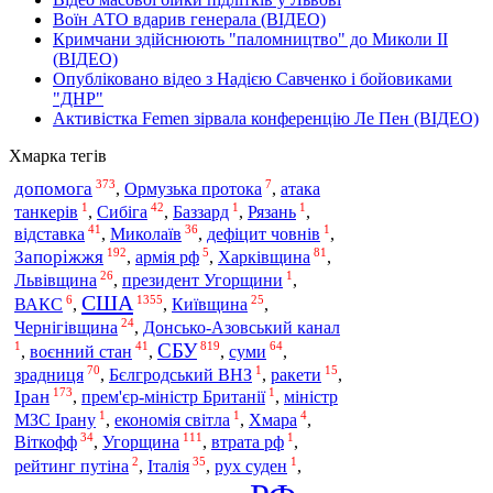
Воїн АТО вдарив генерала (ВІДЕО)
Кримчани здійснюють "паломництво" до Миколи ІІ
(ВІДЕО)
Опубліковано відео з Надією Савченко і бойовиками
"ДНР"
Активістка Femen зірвала конференцію Ле Пен (ВІДЕО)
Хмарка тегів
373
7
допомога
,
Ормузька протока
,
атака
1
42
1
1
танкерів
,
Сибіга
,
Баззард
,
Рязань
,
41
36
1
відставка
,
Миколаїв
,
дефіцит човнів
,
192
5
81
Запоріжжя
Харківщина
,
армія рф
,
,
26
1
Львівщина
,
президент Угорщини
,
США
6
1355
25
ВАКС
,
,
Київщина
,
24
Чернігівщина
,
Донсько-Азовський канал
СБУ
1
41
819
64
,
воєнний стан
,
,
суми
,
70
1
15
зрадниця
,
Бєлгродський ВНЗ
,
ракети
,
173
1
Іран
,
прем'єр-міністр Британії
,
міністр
1
1
4
МЗС Ірану
,
економія світла
,
Хмара
,
34
111
1
Угорщина
Віткофф
,
,
втрата рф
,
2
35
1
рейтинг путіна
,
Італія
,
рух суден
,