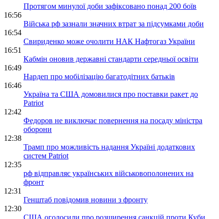
Протягом минулої доби зафіксовано понад 200 боїв
16:56
Війська рф зазнали значних втрат за підсумками доби
16:54
Свириденко може очолити НАК Нафтогаз України
16:51
Кабмін оновив державні стандарти середньої освіти
16:49
Нардеп про мобілізацію багатодітних батьків
16:46
Україна та США домовилися про поставки ракет до
Patriot
12:42
Федоров не виключає повернення на посаду міністра
оборони
12:38
Трамп про можливість надання Україні додаткових
систем Patriot
12:35
рф відправляє українських військовополонених на
фронт
12:31
Генштаб повідомив новини з фронту
12:30
США оголосили про розширення санкцій проти Куби