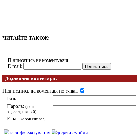
ЧИТАЙТЕ ТАКОЖ:
Підписатись не коментуючи
E-mail:
Додавання коментаря:
Підписатись на коментарі по e-mail
Ім'я:
Пароль:
(якщо
зареєстрований)
Email:
(обов'язково!)
теги форматування
додати смайли