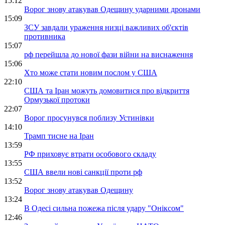
15:12
Ворог знову атакував Одещину ударними дронами
15:09
ЗСУ завдали ураження низці важливих об'єктів
противника
15:07
рф перейшла до нової фази війни на виснаження
15:06
Хто може стати новим послом у США
22:10
США та Іран можуть домовитися про відкриття
Ормузької протоки
22:07
Ворог просунувся поблизу Устинівки
14:10
Трамп тисне на Іран
13:59
РФ приховує втрати особового складу
13:55
США ввели нові санкції проти рф
13:52
Ворог знову атакував Одещину
13:24
В Одесі сильна пожежа після удару "Оніксом"
12:46