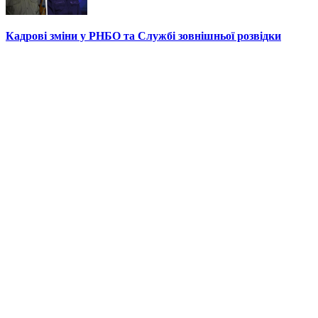
Кадрові зміни у РНБО та Службі зовнішньої розвідки