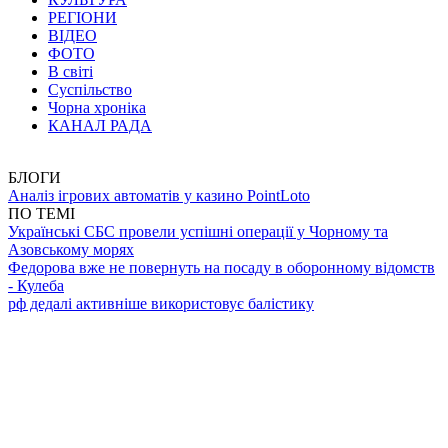
РЕГІОНИ
ВІДЕО
ФОТО
В світі
Суспільство
Чорна хроніка
КАНАЛ РАДА
БЛОГИ
Аналіз ігрових автоматів у казино PointLoto
ПО ТЕМІ
Українські СБС провели успішні операції у Чорному та
Азовському морях
Федорова вже не повернуть на посаду в оборонному відомств
- Кулеба
рф дедалі активніше використовує балістику