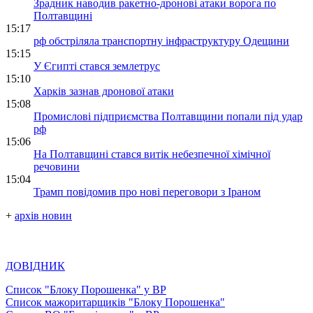
Зрадник наводив ракетно-дронові атаки ворога по
Полтавщині
15:17
рф обстріляла транспортну інфраструктуру Одещини
15:15
У Єгипті стався землетрус
15:10
Харків зазнав дронової атаки
15:08
Промислові підприємства Полтавщини попали під удар
рф
15:06
На Полтавщині стався витік небезпечної хімічної
речовини
15:04
Трамп повідомив про нові переговори з Іраном
+
архів новин
ДОВІДНИК
Список "Блоку Порошенка" у ВР
Список мажоритарщиків "Блоку Порошенка"