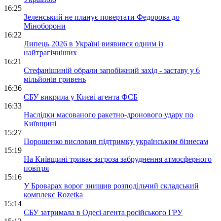
16:25
Зеленський не планує повертати Федорова до
Міноборони
16:22
Липець 2026 в Україні виявився одним із
найтрагічніших
16:21
Стефанішиній обрали запобіжний захід - заставу у 6
мільйонів гривень
16:36
СБУ викрила у Києві агента ФСБ
16:33
Наслідки масованого ракетно-дронового удару по
Київщині
15:27
Порошенко висловив підтримку українським бізнесам
15:19
На Київщині триває загроза забруднення атмосферного
повітря
15:16
У Броварах ворог знищив розподільчий складський
комплекс Rozetka
15:14
СБУ затримала в Одесі агента російського ГРУ