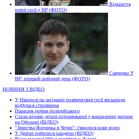
Відкриття
нової сесії у ВР (ФОТО)
Савченко У
ВР: перший робочий день (ФОТО)
НОВИНИ З ВІДЕО
У Нікополі на засіданні позачергової сесії міськради
відбулася стрілянина
Парасюк побив поліцейського
Стали відомо деталі підозрюваної у викраденні дитини
на Оболоні (ВІДЕО)
"Звірства Яценюка в Чечні": з'явилося нове відео
У Дніпрі побилися нардепи (ВІДЕО)
Відео масової бійки підлітків у Львові