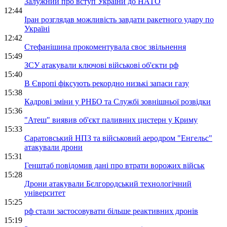
Залужний про вступ України до НАТО
12:44
Іран розглядав можливість завдати ракетного удару по
Україні
12:42
Стефанішина прокоментувала своє звільнення
15:49
ЗСУ атакували ключові військові об'єкти рф
15:40
В Європі фіксують рекордно низькі запаси газу
15:38
Кадрові зміни у РНБО та Службі зовнішньої розвідки
15:36
"Атеш" виявив об'єкт паливних цистерн у Криму
15:33
Саратовський НПЗ та військовий аеродром "Енгельс"
атакували дрони
15:31
Генштаб повідомив дані про втрати ворожих військ
15:28
Дрони атакували Бєлгородський технологічний
університет
15:25
рф стали застосовувати більше реактивних дронів
15:19