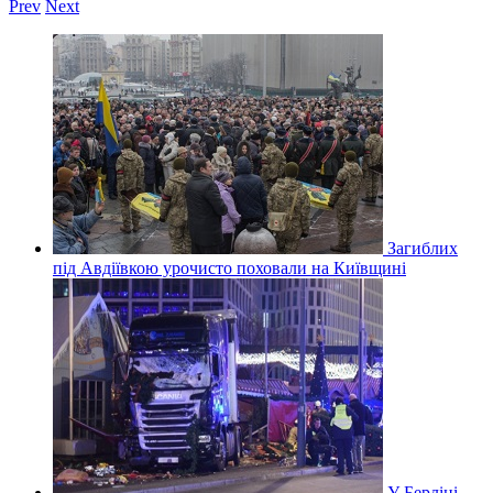
Prev
Next
Загиблих
під Авдіївкою урочисто поховали на Київщині
У Берліні