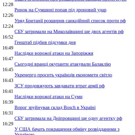
12:28
Ринок на Сумщині попав під дроновий удар
12:26
Уряд Британії розширив санкційний список проти рф
12:24
СБУ затримали на Миколаївщині ще двох агентів рф
16:52
Генштаб підбив підсумки дня
16:49
Наслідки ворожої атаки на Запоріжжя
16:47
Сьогодні вранці окупанти атакували Балаклію
16:45
Укренерго просить українців економити світло
16:43
ЗСУ продовжують завдавати втрат армії рф
16:41
Наслідки ворожої атаки на Суми
16:39
Ворог зруйнував склад Bosch в Україні
16:31
СБУ затримала на Дніпровщині ще одну агентку рф
16:29
У США бачать покращення обміну розвідданими з
Україною