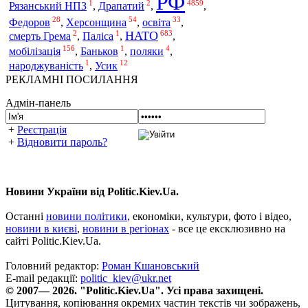
РФ
1
2
4859
Рязанський НПЗ
,
Драпатий
,
,
28
54
33
Федоров
,
Херсонщина
,
освіта
,
2
1
683
НАТО
смерть Грема
,
Паліса
,
,
156
1
4
мобілізація
,
Баньков
,
поляки
,
1
12
народжуваність
,
Усик
РЕКЛАМНІ ПОСИЛАННЯ
Адмін-панель
+
Реєстрація
+
Відновити пароль?
Новини України від Politic.Kiev.Ua.
Останні
новини політики
, економіки, культури, фото і відео,
новини в києві
,
новини в регіонах
- все це ексклюзивно на
сайті Politic.Kiev.Ua.
Головний редактор:
Роман Кшановський
E-mail редакції:
politic_kiev@ukr.net
© 2007— 2026. "Politic.Kiev.Ua". Усі права захищені.
Цитування, копіювання окремих частин текстів чи зображень,