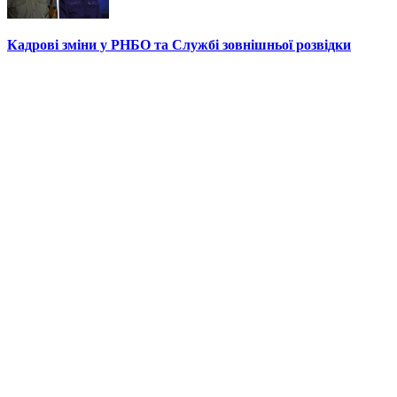
Кадрові зміни у РНБО та Службі зовнішньої розвідки