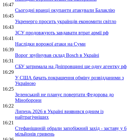
16:47
Сьогодні вранці окупанти атакували Балаклію
16:45
Укренерго просить українців економити світло
16:43
ЗСУ продовжують завдавати втрат армії рф
16:41
Наслідки ворожої атаки на Суми
16:39
Ворог зруйнував склад Bosch в Україні
16:31
СБУ затримала на Дніпровщині ще одну агентку рф
16:29
У США бачать покращення обміну розвідданими з
Україною
16:25
Зеленський не планує повертати Федорова до
Міноборони
16:22
Липець 2026 в Україні виявився одним із
найтрагічніших
16:21
Стефанішиній обрали запобіжний захід - заставу у 6
мільйонів гривень
16:36