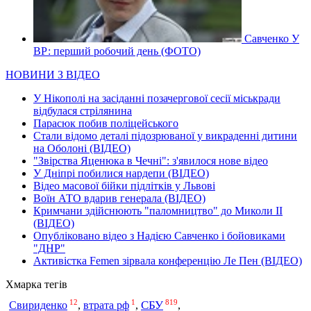
Савченко У
ВР: перший робочий день (ФОТО)
НОВИНИ З ВІДЕО
У Нікополі на засіданні позачергової сесії міськради
відбулася стрілянина
Парасюк побив поліцейського
Стали відомо деталі підозрюваної у викраденні дитини
на Оболоні (ВІДЕО)
"Звірства Яценюка в Чечні": з'явилося нове відео
У Дніпрі побилися нардепи (ВІДЕО)
Відео масової бійки підлітків у Львові
Воїн АТО вдарив генерала (ВІДЕО)
Кримчани здійснюють "паломництво" до Миколи ІІ
(ВІДЕО)
Опубліковано відео з Надією Савченко і бойовиками
"ДНР"
Активістка Femen зірвала конференцію Ле Пен (ВІДЕО)
Хмарка тегів
12
1
819
СБУ
Свириденко
,
втрата рф
,
,