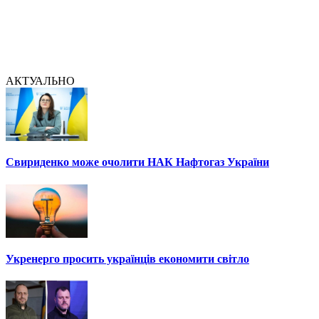
АКТУАЛЬНО
Свириденко може очолити НАК Нафтогаз України
Укренерго просить українців економити світло