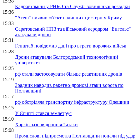
15:38
Кадрові зміни у РНБО та Службі зовнішньої розвідки
15:36
"Атеш" виявив об'єкт паливних цистерн у Криму
15:33
Саратовський НПЗ та військовий аеродром "Енгельс"
атакували дрони
15:31
Генштаб повідомив дані про втрати ворожих військ
15:28
Дрони атакували Бєлгородський технологічний
університет
15:25
рф стали застосовувати більше реактивних дронів
15:19
Зрадник наводив ракетно-дронові атаки ворога по
Полтавщині
15:17
рф обстріляла транспортну інфраструктуру Одещини
15:15
У Єгипті стався землетрус
15:10
Харків зазнав дронової атаки
15:08
Промислові підприємства Полтавщини попали під удар