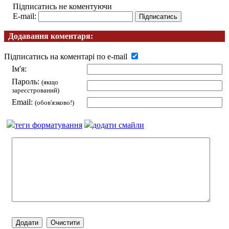
Підписатись не коментуючи
E-mail:
Додавання коментаря:
Підписатись на коментарі по e-mail
Ім'я:
Пароль:
(якщо
зареєстрований)
Email:
(обов'язково!)
теги форматування
додати смайли