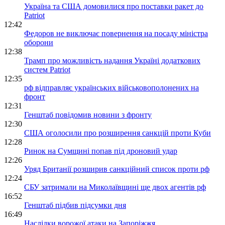
Україна та США домовилися про поставки ракет до
Patriot
12:42
Федоров не виключає повернення на посаду міністра
оборони
12:38
Трамп про можливість надання Україні додаткових
систем Patriot
12:35
рф відправляє українських військовополонених на
фронт
12:31
Генштаб повідомив новини з фронту
12:30
США оголосили про розширення санкцій проти Куби
12:28
Ринок на Сумщині попав під дроновий удар
12:26
Уряд Британії розширив санкційний список проти рф
12:24
СБУ затримали на Миколаївщині ще двох агентів рф
16:52
Генштаб підбив підсумки дня
16:49
Наслідки ворожої атаки на Запоріжжя