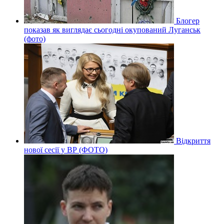
Блогер
показав як виглядає сьогодні окупований Луганськ
(фото)
Відкриття
нової сесії у ВР (ФОТО)