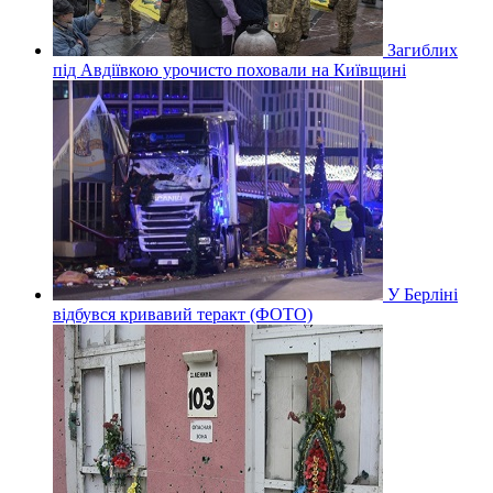
Загиблих
під Авдіївкою урочисто поховали на Київщині
У Берліні
відбувся кривавий теракт (ФОТО)