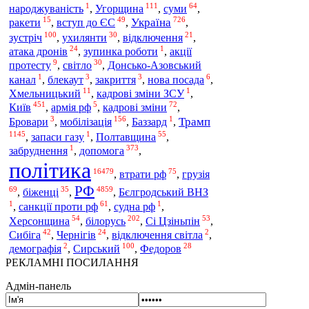
1
111
64
народжуваність
,
Угорщина
,
суми
,
15
49
726
Україна
ракети
,
вступ до ЄС
,
,
100
30
21
зустріч
,
ухилянти
,
відключення
,
24
1
атака дронів
,
зупинка роботи
,
акції
9
30
протесту
,
світло
,
Донсько-Азовський
1
3
3
6
канал
,
блекаут
,
закриття
,
нова посада
,
11
1
Хмельницький
,
кадрові зміни ЗСУ
,
451
5
72
Київ
,
армія рф
,
кадрові зміни
,
3
156
1
Трамп
Бровари
,
мобілізація
,
Баззард
,
1145
1
55
,
запаси газу
,
Полтавщина
,
1
373
допомога
забруднення
,
,
політика
16479
75
,
втрати рф
,
грузія
РФ
69
35
4859
,
біженці
,
,
Бєлгродський ВНЗ
1
61
1
,
санкції проти рф
,
судна рф
,
54
202
53
Херсонщина
,
білорусь
,
Сі Цзіньпін
,
42
24
2
Сибіга
,
Чернігів
,
відключення світла
,
2
100
28
демографія
,
Сирський
,
Федоров
РЕКЛАМНІ ПОСИЛАННЯ
Адмін-панель