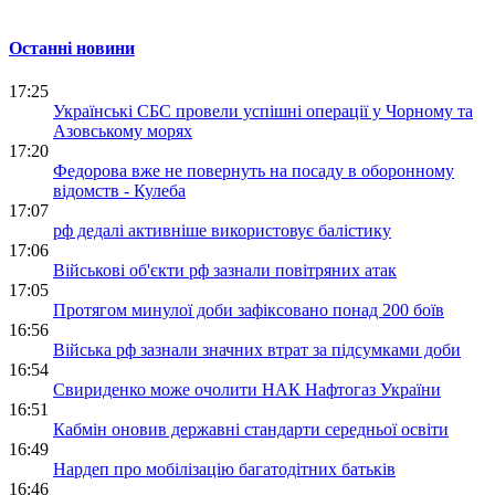
Останні новини
17:25
Українські СБС провели успішні операції у Чорному та
Азовському морях
17:20
Федорова вже не повернуть на посаду в оборонному
відомств - Кулеба
17:07
рф дедалі активніше використовує балістику
17:06
Військові об'єкти рф зазнали повітряних атак
17:05
Протягом минулої доби зафіксовано понад 200 боїв
16:56
Війська рф зазнали значних втрат за підсумками доби
16:54
Свириденко може очолити НАК Нафтогаз України
16:51
Кабмін оновив державні стандарти середньої освіти
16:49
Нардеп про мобілізацію багатодітних батьків
16:46