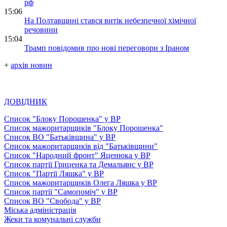
рф
15:06
На Полтавщині стався витік небезпечної хімічної
речовини
15:04
Трамп повідомив про нові переговори з Іраном
+
архів новин
ДОВІДНИК
Список "Блоку Порошенка" у ВР
Список мажоритарщиків "Блоку Порошенка"
Список ВО "Батьківщина" у ВР
Список мажоритарщиків від "Батьківщини"
Список "Народний фронт" Яценюка у ВР
Список партії Гриценка та Демальянс у ВР
Список "Партії Ляшка" у ВР
Список мажоритарщиків Олега Ляшка у ВР
Список партії "Самопоміч" у ВР
Список ВО "Свобода" у ВР
Міська адміністрація
Жеки та комунальні служби