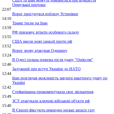
США та Іран можуть домовитися про відкриття
Ормузької протоки
22:07
Ворог просунувся поблизу Устинівки
14:10
Трамп тисне на Іран
13:59
РФ приховує втрати особового складу
13:55
США ввели нові санкції проти рф
13:52
Ворог знову атакував Одещину
13:24
В Одесі сильна пожежа після удару "Оніксом"
12:46
Залужний про вступ України до НАТО
12:44
Іран розглядав можливість завдати ракетного удару по
Україні
12:42
Стефанішина прокоментувала своє звільнення
15:49
ЗСУ атакували ключові військові об'єкти рф
15:40
В Європі фіксують рекордно низькі запаси газу