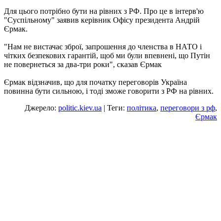
Для цього потрібно бути на рівних з РФ. Про це в інтерв'ю
"Суспільному" заявив керівник Офісу президента Андрій
Єрмак.
"Нам не вистачає зброї, запрошення до членства в НАТО і
чітких безпекових гарантій, щоб ми були впевнені, що Путін
не повернеться за два-три роки", сказав Єрмак
Єрмак відзначив, що для початку переговорів Україна
повинна бути сильною, і тоді зможе говорити з РФ на рівних.
Джерело:
politic.kiev.ua
| Теги:
політика
,
переговори з рф
,
Єрмак