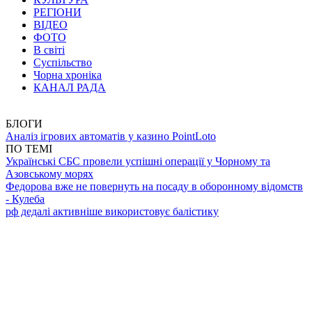
РЕГІОНИ
ВІДЕО
ФОТО
В світі
Суспільство
Чорна хроніка
КАНАЛ РАДА
БЛОГИ
Аналіз ігрових автоматів у казино PointLoto
ПО ТЕМІ
Українські СБС провели успішні операції у Чорному та
Азовському морях
Федорова вже не повернуть на посаду в оборонному відомств
- Кулеба
рф дедалі активніше використовує балістику