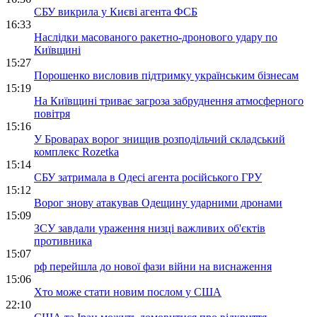
СБУ викрила у Києві агента ФСБ
16:33
Наслідки масованого ракетно-дронового удару по
Київщині
15:27
Порошенко висловив підтримку українським бізнесам
15:19
На Київщині триває загроза забруднення атмосферного
повітря
15:16
У Броварах ворог знищив розподільчий складський
комплекс Rozetka
15:14
СБУ затримала в Одесі агента російського ГРУ
15:12
Ворог знову атакував Одещину ударними дронами
15:09
ЗСУ завдали ураження низці важливих об'єктів
противника
15:07
рф перейшла до нової фази війни на виснаження
15:06
Хто може стати новим послом у США
22:10