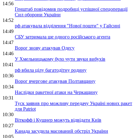
14:56
Генштаб повідомив подробиці успішної спецоперації
Сил оборони України
14:52
рф атакувала відділення "Нової пошти" у Гайсині
14:49
СБУ затримала ще одного російського агента
14:47
Ворог знову атакував Одесу
14:46
У Хмельницькому було чути звуки вибухів
10:41
рф вбила цілу багатодітну родину
10:36
Ворог вчергове атакував Полтавщину
10:34
Наслідки ракетної атаки на Черкащину
10:31
Туск заявив про можливу передачу Україні нових ракет
для Patriot
10:30
Віткофф і Кушнер можуть відвідати Київ
10:27
Канада засудила масований обстріл України
10:05