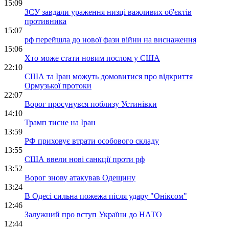
15:09
ЗСУ завдали ураження низці важливих об'єктів
противника
15:07
рф перейшла до нової фази війни на виснаження
15:06
Хто може стати новим послом у США
22:10
США та Іран можуть домовитися про відкриття
Ормузької протоки
22:07
Ворог просунувся поблизу Устинівки
14:10
Трамп тисне на Іран
13:59
РФ приховує втрати особового складу
13:55
США ввели нові санкції проти рф
13:52
Ворог знову атакував Одещину
13:24
В Одесі сильна пожежа після удару "Оніксом"
12:46
Залужний про вступ України до НАТО
12:44