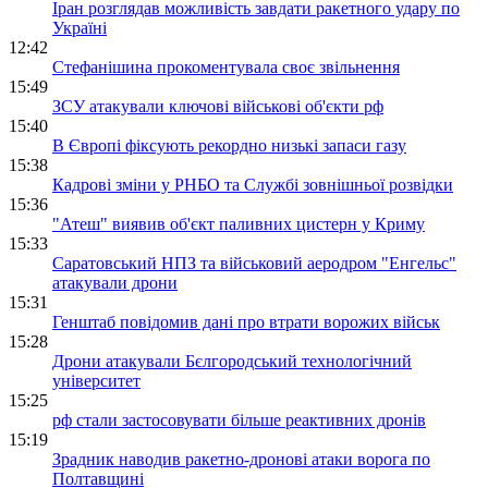
Іран розглядав можливість завдати ракетного удару по
Україні
12:42
Стефанішина прокоментувала своє звільнення
15:49
ЗСУ атакували ключові військові об'єкти рф
15:40
В Європі фіксують рекордно низькі запаси газу
15:38
Кадрові зміни у РНБО та Службі зовнішньої розвідки
15:36
"Атеш" виявив об'єкт паливних цистерн у Криму
15:33
Саратовський НПЗ та військовий аеродром "Енгельс"
атакували дрони
15:31
Генштаб повідомив дані про втрати ворожих військ
15:28
Дрони атакували Бєлгородський технологічний
університет
15:25
рф стали застосовувати більше реактивних дронів
15:19
Зрадник наводив ракетно-дронові атаки ворога по
Полтавщині