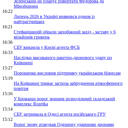
Зеленський не планує повертати Федорова до
Міноборони
16:22
Липець 2026 в Україні виявився одним із
найтрагічніших
16:21
Стефанішиній обрали запобіжний захід - заставу у 6
мільйонів гривень
16:36
СБУ викрила у Києві агента ФСБ
16:33
Наслідки масованого ракетно-дронового удару по
Київщині
15:27
Порошенко висловив підтримку українським бізнесам
15:19
На Київщині триває загроза забруднення атмосферного
повітря
15:16
У Броварах ворог знищив розподільчий складський
комплекс Rozetka
15:14
СБУ затримала в Одесі агента російського ГРУ
15:12
Ворог знову атакував Одещину ударними дронами