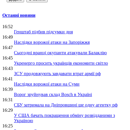
Останні новини
16:52
Генштаб підбив підсумки дня
16:49
Наслідки ворожої атаки на Запоріжжя
16:47
Сьогодні вранці окупанти атакували Балаклію
16:45
Укренерго просить українців економити світло
16:43
ЗСУ продовжують завдавати втрат армії рф
16:41
Наслідки ворожої атаки на Суми
16:39
Ворог зруйнував склад Bosch в Україні
16:31
СБУ затримала на Дніпровщині ще одну агентку рф
16:29
У США бачать покращення обміну розвідданими з
Україною
16:25