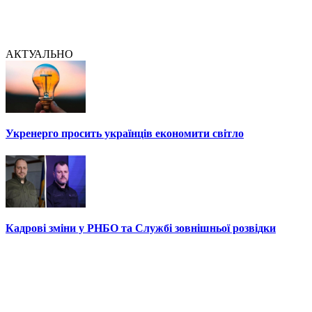
АКТУАЛЬНО
Укренерго просить українців економити світло
Кадрові зміни у РНБО та Службі зовнішньої розвідки