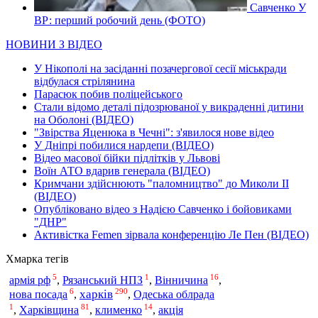
Савченко У
ВР: перший робочий день (ФОТО)
НОВИНИ З ВІДЕО
У Нікополі на засіданні позачергової сесії міськради
відбулася стрілянина
Парасюк побив поліцейського
Стали відомо деталі підозрюваної у викраденні дитини
на Оболоні (ВІДЕО)
"Звірства Яценюка в Чечні": з'явилося нове відео
У Дніпрі побилися нардепи (ВІДЕО)
Відео масової бійки підлітків у Львові
Воїн АТО вдарив генерала (ВІДЕО)
Кримчани здійснюють "паломництво" до Миколи ІІ
(ВІДЕО)
Опубліковано відео з Надією Савченко і бойовиками
"ДНР"
Активістка Femen зірвала конференцію Ле Пен (ВІДЕО)
Хмарка тегів
5
1
16
армія рф
,
Рязанський НПЗ
,
Вінничина
,
6
290
харків
нова посада
,
,
Одеська облрада
1
81
14
Харківщина
,
,
клименко
,
акція