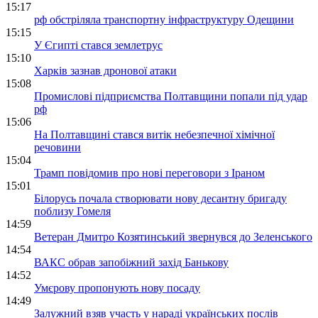
15:17
рф обстріляла транспортну інфраструктуру Одещини
15:15
У Єгипті стався землетрус
15:10
Харків зазнав дронової атаки
15:08
Промислові підприємства Полтавщини попали під удар
рф
15:06
На Полтавщині стався витік небезпечної хімічної
речовини
15:04
Трамп повідомив про нові переговори з Іраном
15:01
Білорусь почала створювати нову десантну бригаду
поблизу Гомеля
14:59
Ветеран Дмитро Козятинський звернувся до Зеленського
14:54
ВАКС обрав запобіжний захід Банькову
14:52
Умєрову пропонують нову посаду
14:49
Залужний взяв участь у нараді українських послів