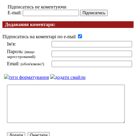
Підписатись не коментуючи
E-mail:
Додавання коментаря:
Підписатись на коментарі по e-mail
Ім'я:
Пароль:
(якщо
зареєстрований)
Email:
(обов'язково!)
теги форматування
додати смайли