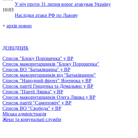
У ніч проти 31 липня ворог атакував Україну
10:03
Наслідки атаки РФ по Львову
+
архів новин
ДОВІДНИК
Список "Блоку Порошенка" у ВР
Список мажоритарщиків "Блоку Порошенка"
Список ВО "Батьківщина" у ВР
Список мажоритарщиків від "Батьківщини"
Список "Народний фронт" Яценюка у ВР
Список партії Гриценка та Демальянс у ВР
Список "Партії Ляшка" у ВР
Список мажоритарщиків Олега Ляшка у ВР
Список партії "Самопоміч" у ВР
Список ВО "Свобода" у ВР
Міська адміністрація
Жеки та комунальні служби