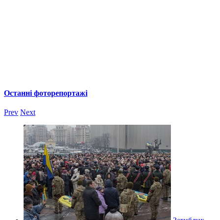
Останні фоторепортажі
Prev
Next