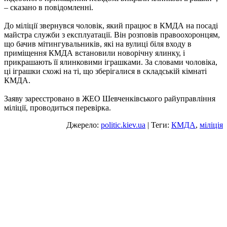
– сказано в повідомленні.
До міліції звернувся чоловік, який працює в КМДА на посаді
майстра служби з експлуатації. Він розповів правоохоронцям,
що бачив мітингувальників, які на вулиці біля входу в
приміщення КМДА встановили новорічну ялинку, і
прикрашають її ялинковими іграшками. За словами чоловіка,
ці іграшки схожі на ті, що зберігалися в складській кімнаті
КМДА.
Заяву зареєстровано в ЖЕО Шевченківського райуправління
міліції, проводиться перевірка.
Джерело:
politic.kiev.ua
| Теги:
КМДА
,
міліція