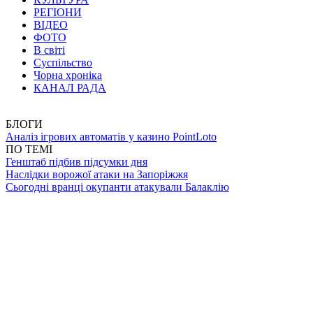
РЕГІОНИ
ВІДЕО
ФОТО
В світі
Суспільство
Чорна хроніка
КАНАЛ РАДА
БЛОГИ
Аналіз ігрових автоматів у казино PointLoto
ПО ТЕМІ
Генштаб підбив підсумки дня
Наслідки ворожої атаки на Запоріжжя
Сьогодні вранці окупанти атакували Балаклію