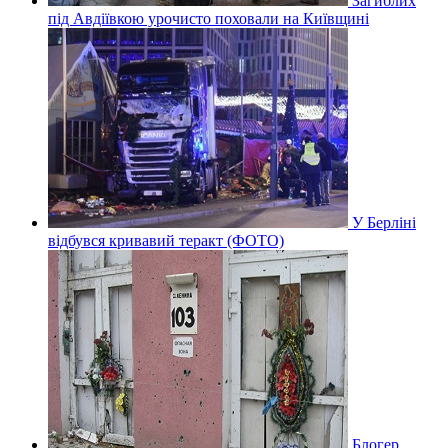
Загиблих
під Авдіївкою урочисто поховали на Київщині
У Берліні
відбувся кривавий теракт (ФОТО)
Блогер