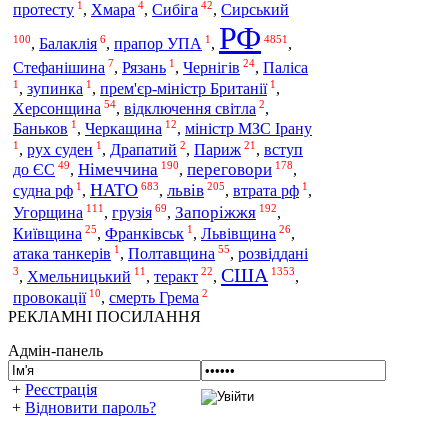
1
4
42
Сирський
протесту
,
Хмара
,
Сибіга
,
РФ
100
6
1
4851
,
Балаклія
,
прапор УПА
,
,
7
1
24
Стефанішина
,
Рязань
,
Чернігів
,
Паліса
1
1
1
,
зупинка
,
прем'єр-міністр Британії
,
54
2
Херсонщина
,
відключення світла
,
1
12
Баньков
,
Черкащина
,
міністр МЗС Ірану
1
1
2
21
,
рух суден
,
Драпатий
,
Париж
,
вступ
49
190
178
Німеччина
переговори
до ЄС
,
,
,
1
683
205
1
НАТО
львів
судна рф
,
,
,
втрата рф
,
111
69
192
Угорщина
Запоріжжя
,
грузія
,
,
25
1
26
Київщина
,
Франківськ
,
Львівщина
,
1
55
атака танкерів
,
Полтавщина
,
розвіддані
США
3
11
22
1353
,
Хмельницький
,
теракт
,
,
10
2
провокації
,
смерть Грема
РЕКЛАМНІ ПОСИЛАННЯ
Адмін-панель
+
Реєстрація
+
Відновити пароль?