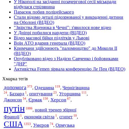
У Нікополі на засіданні позачергової сесії міськради
відбулася стрілянина
Парасюк побив поліцейського
Стали відомо деталі підозрюваної у викраденні дитини
на Оболоні (ВІДЕО)
"Звірства Яценюка в Чечні": з'явилося нове відео
У Дніпрі побилися нардепи (ВІДЕО)
Відео масової бійки підлітків у Львові
Воїн АТО вдарив генерала (ВІДЕО)
Кримчани здійснюють "паломництво" до Миколи ІІ
(ВІДЕО)
Опубліковано відео з Надією Савченко і бойовиками
"ДНР"
Активістка Femen зірвала конференцію Ле Пен (ВІДЕО)
Хмарка тегів
допомога
373
119
Одещина
,
,
Чернігівщина
24
1
23
111
Угорщина
,
Баззард
,
опитування
,
,
54
150
67
Джонсон
Єрмак
Херсон
,
,
,
путін
1886
,
новий тренер збірної
1
1
10
Франції
,
економія світла
,
єгипет
,
США
1353
74
Умєров
,
,
Ормузька