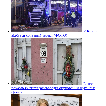
У Берліні
відбувся кривавий теракт (ФОТО)
Блогер
показав як виглядає сьогодні окупований Луганськ
(фото)