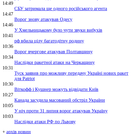
14:49
СБУ затримала ще одного російського агента
14:47
Ворог знову атакував Одесу
14:46
У Хмельницькому було чути звуки вибухів
10:41
рф вбила цілу багатодітну родину
10:36
Ворог вчергове атакував Полтавщину
10:34
Наслідки ракетної атаки на Черкащину
10:31
Туск заявив про можливу передачу Україні нових ракет
для Patriot
10:30
Віткофф і Кушнер можуть відвідати Київ
10:27
Канада засудила масований обстріл України
10:05
У ніч проти 31 липня ворог атакував Україну
10:03
Наслідки атаки РФ по Львову
+
архів новин