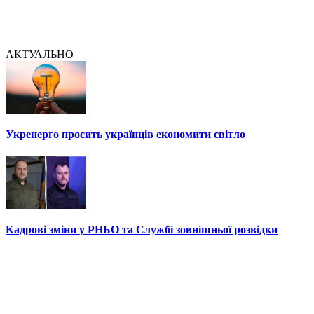
АКТУАЛЬНО
Укренерго просить українців економити світло
Кадрові зміни у РНБО та Службі зовнішньої розвідки