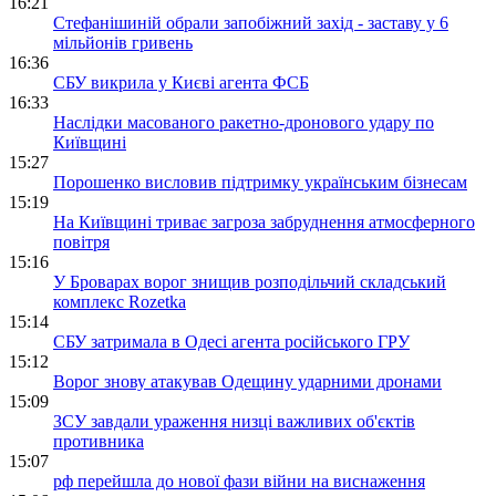
16:21
Стефанішиній обрали запобіжний захід - заставу у 6
мільйонів гривень
16:36
СБУ викрила у Києві агента ФСБ
16:33
Наслідки масованого ракетно-дронового удару по
Київщині
15:27
Порошенко висловив підтримку українським бізнесам
15:19
На Київщині триває загроза забруднення атмосферного
повітря
15:16
У Броварах ворог знищив розподільчий складський
комплекс Rozetka
15:14
СБУ затримала в Одесі агента російського ГРУ
15:12
Ворог знову атакував Одещину ударними дронами
15:09
ЗСУ завдали ураження низці важливих об'єктів
противника
15:07
рф перейшла до нової фази війни на виснаження