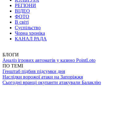
РЕГІОНИ
ВІДЕО
ФОТО
В світі
Суспільство
Чорна хроніка
КАНАЛ РАДА
БЛОГИ
Аналіз ігрових автоматів у казино PointLoto
ПО ТЕМІ
Генштаб підбив підсумки дня
Наслідки ворожої атаки на Запоріжжя
Сьогодні вранці окупанти атакували Балаклію