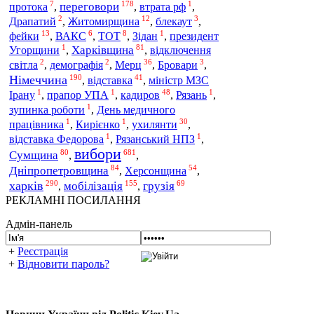
7
178
1
переговори
протока
,
,
втрата рф
,
2
12
3
Драпатий
,
Житомирщина
,
блекаут
,
13
6
8
1
фейки
,
ВАКС
,
ТОТ
,
Зідан
,
президент
1
81
Харківщина
Угорщини
,
,
відключення
2
2
36
3
Мерц
світла
,
демографія
,
,
Бровари
,
190
41
Німеччина
відставка
,
,
міністр МЗС
1
1
48
1
кадиров
Ірану
,
прапор УПА
,
,
Рязань
,
1
зупинка роботи
,
День медичного
1
1
30
ухилянти
працівника
,
Кирієнко
,
,
1
1
відставка Федорова
,
Рязанський НПЗ
,
вибори
80
681
Сумщина
,
,
84
54
Дніпропетровщина
Херсонщина
,
,
290
155
69
харків
мобілізація
грузія
,
,
РЕКЛАМНІ ПОСИЛАННЯ
Адмін-панель
+
Реєстрація
+
Відновити пароль?