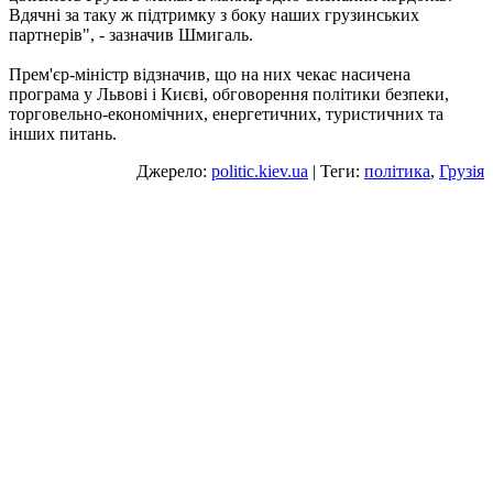
Вдячні за таку ж підтримку з боку наших грузинських
партнерів", - зазначив Шмигаль.
Прем'єр-міністр відзначив, що на них чекає насичена
програма у Львові і Києві, обговорення політики безпеки,
торговельно-економічних, енергетичних, туристичних та
інших питань.
Джерело:
politic.kiev.ua
| Теги:
політика
,
Грузія