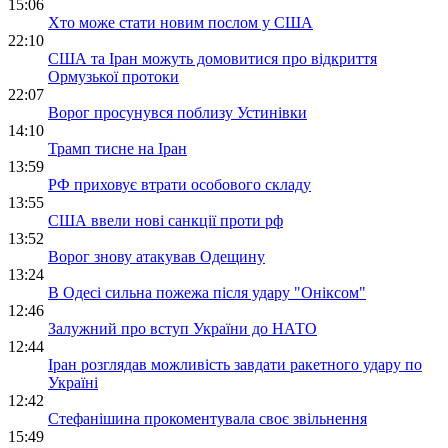
15:06
Хто може стати новим послом у США
22:10
США та Іран можуть домовитися про відкриття
Ормузької протоки
22:07
Ворог просунувся поблизу Устинівки
14:10
Трамп тисне на Іран
13:59
РФ приховує втрати особового складу
13:55
США ввели нові санкції проти рф
13:52
Ворог знову атакував Одещину
13:24
В Одесі сильна пожежа після удару "Оніксом"
12:46
Залужний про вступ України до НАТО
12:44
Іран розглядав можливість завдати ракетного удару по
Україні
12:42
Стефанішина прокоментувала своє звільнення
15:49