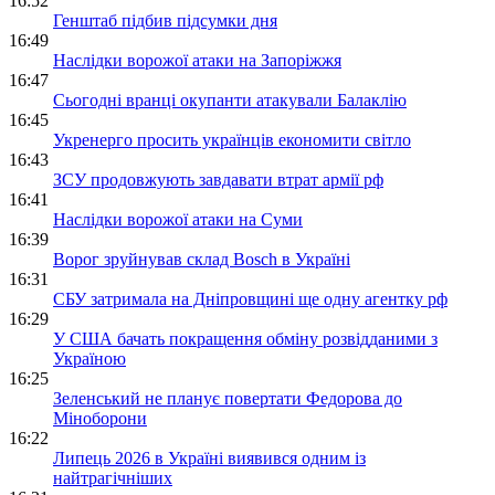
16:52
Генштаб підбив підсумки дня
16:49
Наслідки ворожої атаки на Запоріжжя
16:47
Сьогодні вранці окупанти атакували Балаклію
16:45
Укренерго просить українців економити світло
16:43
ЗСУ продовжують завдавати втрат армії рф
16:41
Наслідки ворожої атаки на Суми
16:39
Ворог зруйнував склад Bosch в Україні
16:31
СБУ затримала на Дніпровщині ще одну агентку рф
16:29
У США бачать покращення обміну розвідданими з
Україною
16:25
Зеленський не планує повертати Федорова до
Міноборони
16:22
Липець 2026 в Україні виявився одним із
найтрагічніших