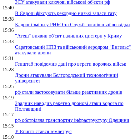
ЗСУ атакували ключові військові об'єкти рф
15:40
В Європі фіксують рекордно низькі запаси газу
15:38
Кадрові зміни у РНБО та Службі зовнішньої розвідки
15:36
"Атеш" виявив об'єкт паливних цистерн у Криму
15:33
Саратовський НПЗ та військовий аеродром "Енгельс"
атакували дрони
15:31
Генштаб повідомив дані про втрати ворожих військ
15:28
Дрони атакували Бєлгородський технологічний
університет
15:25
рф стали застосовувати більше реактивних дронів
15:19
Зрадник наводив ракетно-дронові атаки ворога по
Полтавщині
15:17
рф обстріляла транспортну інфраструктуру Одещини
15:15
У Єгипті стався землетрус
15:10