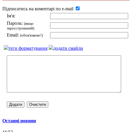
Підписатись на коментарі по e-mail
Ім'я:
Пароль:
(якщо
зареєстрований)
Email:
(обов'язково!)
теги форматування
додати смайли
Останні новини