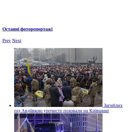
Останні фоторепортажі
Prev
Next
Загиблих
під Авдіївкою урочисто поховали на Київщині