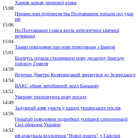
Харків зазнав дронової атаки
15:08
Промислові підприємства Полтавщини попали під удар
рф
15:06
На Полтавщині стався витік небезпечної хімічної
речовини
15:04
Трамп повідомив про нові переговори з Іраном
15:01
Білорусь почала створювати нову десантну бригаду
поблизу Гомеля
14:59
Ветеран Дмитро Козятинський звернувся до Зеленського
14:54
ВАКС обрав запобіжний захід Банькову
14:52
Умєрову пропонують нову посаду
14:49
Залужний взяв участь у нараді українських послів
14:56
Генштаб повідомив подробиці успішної спецоперації
Сил оборони України
14:52
рф атакувала відділення "Нової пошти" у Гайсині