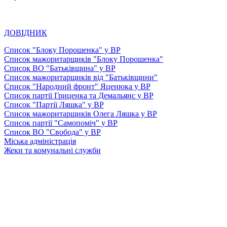
ДОВІДНИК
Список "Блоку Порошенка" у ВР
Список мажоритарщиків "Блоку Порошенка"
Список ВО "Батьківщина" у ВР
Список мажоритарщиків від "Батьківщини"
Список "Народний фронт" Яценюка у ВР
Список партії Гриценка та Демальянс у ВР
Список "Партії Ляшка" у ВР
Список мажоритарщиків Олега Ляшка у ВР
Список партії "Самопоміч" у ВР
Список ВО "Свобода" у ВР
Міська адміністрація
Жеки та комунальні служби