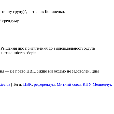
ціативну групу)",— заявив Копиленко.
еферендуму.
 Рышення про притягнення до відповідальності будуть
 незаконністю зборів.
ення — це право ЦВК. Якщо ми будемо не задоволені цим
kiev.ua
| Теги:
ЦВК
,
референдум
,
Митний союз
,
КПУ
,
Медведчук