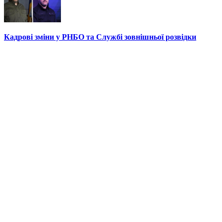
Кадрові зміни у РНБО та Службі зовнішньої розвідки