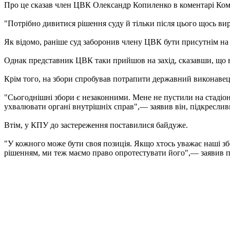
Про це сказав член ЦВК Олександр Копиленко в коментарі Ком
"Потрібно дивитися рішення суду й тільки після цього щось ви
Як відомо, раніше суд заборонив члену ЦВК бути присутнім на
Однак представник ЦВК таки прийшов на захід, сказавши, що в
Крім того, на збори спробував потрапити державний виконавец
"Сьогоднішні збори є незаконними. Мене не пустили на стадіо
ухвалювати органі внутрішніх справ",— заявив він, підкресливш
Втім, у КПУ до застереження поставилися байдуже.
"У кожного може бути своя позиція. Якщо хтось уважає наші з
рішенням, ми теж маємо право опротестувати його",— заявив п