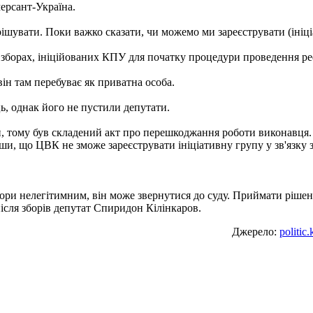
ерсант-Україна.
рішувати. Поки важко сказати, чи можемо ми зареєструвати (іні
 зборах, ініційованих КПУ для початку процедури проведення р
ін там перебуває як приватна особа.
ь, однак його не пустили депутати.
н, тому був складений акт про перешкоджання роботи виконавця.
и, що ЦВК не зможе зареєструвати ініціативну групу у зв'язку з
бори нелегітимним, він може звернутися до суду. Приймати ріш
ісля зборів депутат Спиридон Кілінкаров.
Джерело:
politic.