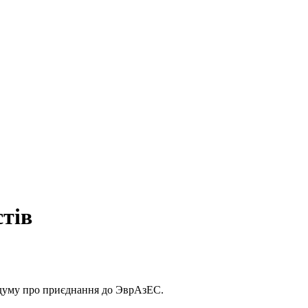
тів
ндуму про приєднання до ЭврАзЕС.