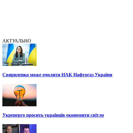
АКТУАЛЬНО
Свириденко може очолити НАК Нафтогаз України
Укренерго просить українців економити світло