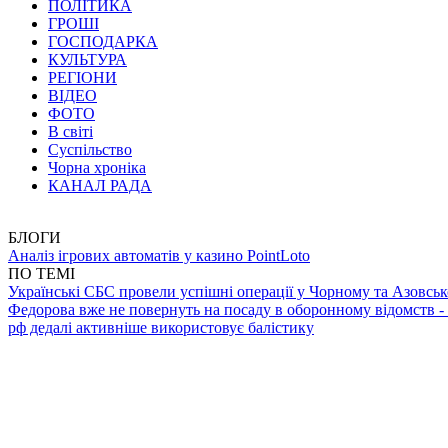
ПОЛІТИКА
ГРОШІ
ГОСПОДАРКА
КУЛЬТУРА
РЕГІОНИ
ВІДЕО
ФОТО
В світі
Суспільство
Чорна хроніка
КАНАЛ РАДА
БЛОГИ
Аналіз ігрових автоматів у казино PointLoto
ПО ТЕМІ
Українські СБС провели успішні операції у Чорному та Азовсь
Федорова вже не повернуть на посаду в оборонному відомств -
рф дедалі активніше використовує балістику