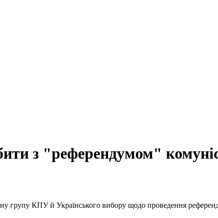
бити з "референдумом" комуніс
ивну групу КПУ й Українського вибору щодо проведення рефере