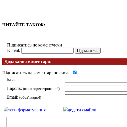
ЧИТАЙТЕ ТАКОЖ:
Підписатись не коментуючи
E-mail:
Додавання коментаря:
Підписатись на коментарі по e-mail
Ім'я:
Пароль:
(якщо зареєстрований)
Email:
(обов'язково!)
теги форматування
додати смайли