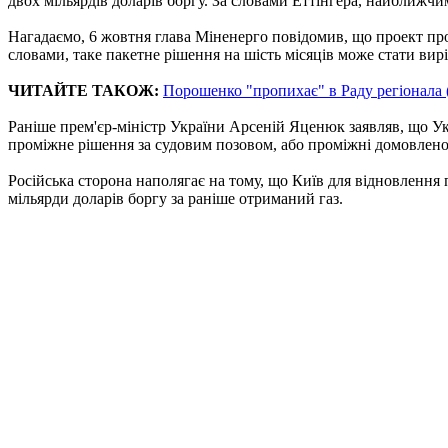
двох мільярдів доларів боргу. За словами Еттінгера, найближчим
Нагадаємо, 6 жовтня глава Міненерго повідомив, що проект прот
словами, таке пакетне рішення на шість місяців може стати ви
ЧИТАЙТЕ ТАКОЖ:
Порошенко "пропихає" в Раду регіонала
Раніше прем'єр-міністр України Арсеній Яценюк заявляв, що Укр
проміжне рішення за судовим позовом, або проміжні домовленос
Російська сторона наполягає на тому, що Київ для відновлення п
мільярди доларів боргу за раніше отриманий газ.