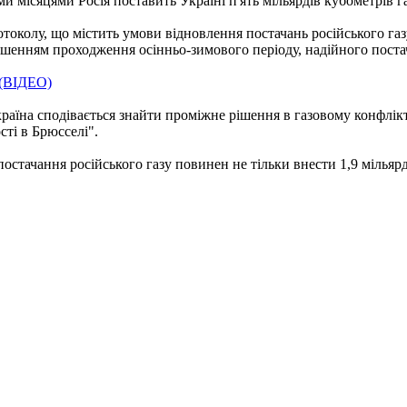
и місяцями Росія поставить Україні п'ять мільярдів кубометрів г
околу, що містить умови відновлення постачань російського газу 
рішенням проходження осінньо-зимового періоду, надійного пост
 (ВІДЕО)
аїна сподівається знайти проміжне рішення в газовому конфлікті 
ті в Брюсселі".
остачання російського газу повинен не тільки внести 1,9 мільярд