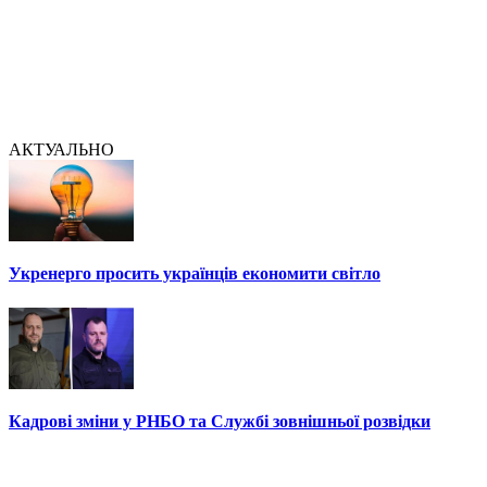
АКТУАЛЬНО
Укренерго просить українців економити світло
Кадрові зміни у РНБО та Службі зовнішньої розвідки