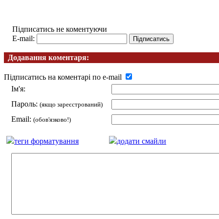
Підписатись не коментуючи
E-mail:
Додавання коментаря:
Підписатись на коментарі по e-mail
Ім'я:
Пароль:
(якщо зареєстрований)
Email:
(обов'язково!)
теги форматування
додати смайли