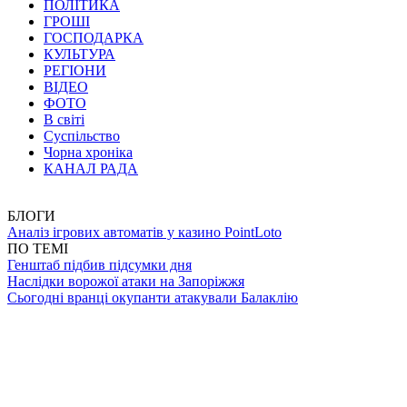
ПОЛІТИКА
ГРОШІ
ГОСПОДАРКА
КУЛЬТУРА
РЕГІОНИ
ВІДЕО
ФОТО
В світі
Суспільство
Чорна хроніка
КАНАЛ РАДА
БЛОГИ
Аналіз ігрових автоматів у казино PointLoto
ПО ТЕМІ
Генштаб підбив підсумки дня
Наслідки ворожої атаки на Запоріжжя
Сьогодні вранці окупанти атакували Балаклію