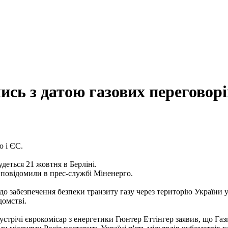
ись з датою газових переговорі
ю і ЄС.
удеться 21 жовтня в Берліні.
, повідомили в прес-службі Міненерго.
до забезпечення безпеки транзиту газу через територію України 
домстві.
 зустрічі єврокомісар з енергетики Гюнтер Еттінгер заявив, що Га