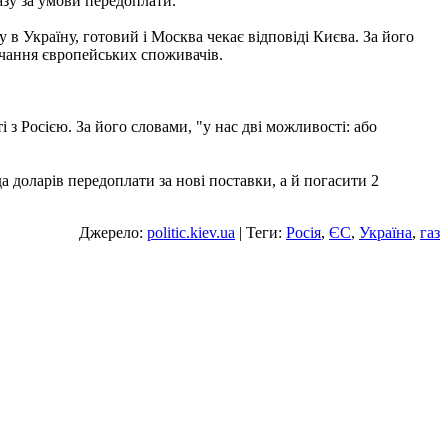
азу за умови передоплати.
в Україну, готовий і Москва чекає відповіді Києва. За його
ачання європейських споживачів.
з Росією. За його словами, "у нас дві можливості: або
а доларів передоплати за нові поставки, а й погасити 2
Джерело:
politic.kiev.ua
| Теги:
Росія
,
ЄС
,
Україна
,
газ