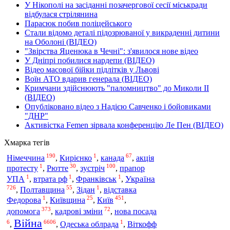
У Нікополі на засіданні позачергової сесії міськради
відбулася стрілянина
Парасюк побив поліцейського
Стали відомо деталі підозрюваної у викраденні дитини
на Оболоні (ВІДЕО)
"Звірства Яценюка в Чечні": з'явилося нове відео
У Дніпрі побилися нардепи (ВІДЕО)
Відео масової бійки підлітків у Львові
Воїн АТО вдарив генерала (ВІДЕО)
Кримчани здійснюють "паломництво" до Миколи ІІ
(ВІДЕО)
Опубліковано відео з Надією Савченко і бойовиками
"ДНР"
Активістка Femen зірвала конференцію Ле Пен (ВІДЕО)
Хмарка тегів
190
1
67
Німеччина
,
Кирієнко
,
канада
,
акція
1
30
100
протесту
,
Рютте
,
зустріч
,
прапор
1
1
1
Україна
УПА
,
втрата рф
,
Франківськ
,
726
55
1
,
Полтавщина
,
Зідан
,
відставка
1
25
451
Київ
Федорова
,
Київщина
,
,
373
72
допомога
,
кадрові зміни
,
нова посада
Війна
6
6606
1
,
,
Одеська облрада
,
Віткофф