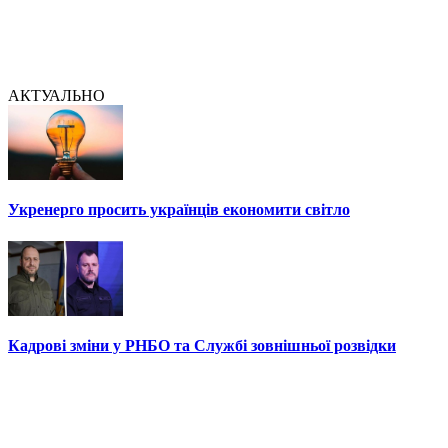
АКТУАЛЬНО
Укренерго просить українців економити світло
Кадрові зміни у РНБО та Службі зовнішньої розвідки