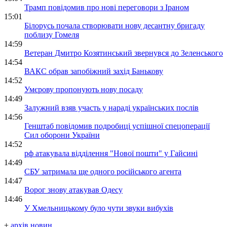
Трамп повідомив про нові переговори з Іраном
15:01
Білорусь почала створювати нову десантну бригаду
поблизу Гомеля
14:59
Ветеран Дмитро Козятинський звернувся до Зеленського
14:54
ВАКС обрав запобіжний захід Банькову
14:52
Умєрову пропонують нову посаду
14:49
Залужний взяв участь у нараді українських послів
14:56
Генштаб повідомив подробиці успішної спецоперації
Сил оборони України
14:52
рф атакувала відділення "Нової пошти" у Гайсині
14:49
СБУ затримала ще одного російського агента
14:47
Ворог знову атакував Одесу
14:46
У Хмельницькому було чути звуки вибухів
+
архів новин