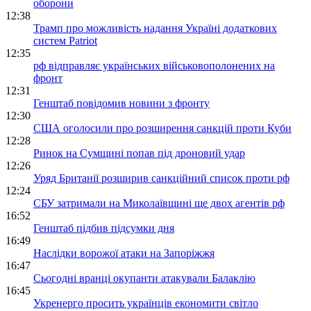
оборони
12:38
Трамп про можливість надання Україні додаткових
систем Patriot
12:35
рф відправляє українських військовополонених на
фронт
12:31
Генштаб повідомив новини з фронту
12:30
США оголосили про розширення санкцій проти Куби
12:28
Ринок на Сумщині попав під дроновий удар
12:26
Уряд Британії розширив санкційний список проти рф
12:24
СБУ затримали на Миколаївщині ще двох агентів рф
16:52
Генштаб підбив підсумки дня
16:49
Наслідки ворожої атаки на Запоріжжя
16:47
Сьогодні вранці окупанти атакували Балаклію
16:45
Укренерго просить українців економити світло