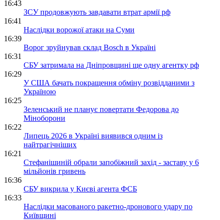
16:43
ЗСУ продовжують завдавати втрат армії рф
16:41
Наслідки ворожої атаки на Суми
16:39
Ворог зруйнував склад Bosch в Україні
16:31
СБУ затримала на Дніпровщині ще одну агентку рф
16:29
У США бачать покращення обміну розвідданими з
Україною
16:25
Зеленський не планує повертати Федорова до
Міноборони
16:22
Липець 2026 в Україні виявився одним із
найтрагічніших
16:21
Стефанішиній обрали запобіжний захід - заставу у 6
мільйонів гривень
16:36
СБУ викрила у Києві агента ФСБ
16:33
Наслідки масованого ракетно-дронового удару по
Київщині