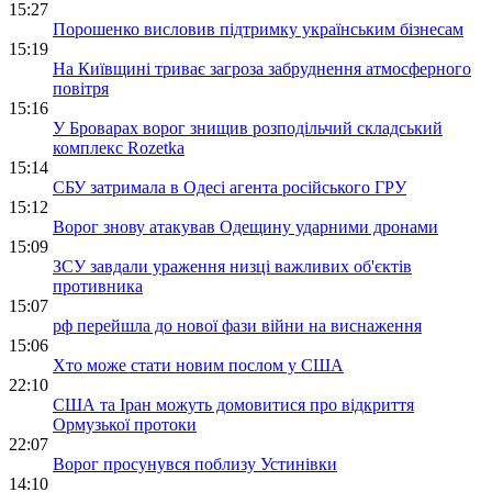
15:27
Порошенко висловив підтримку українським бізнесам
15:19
На Київщині триває загроза забруднення атмосферного
повітря
15:16
У Броварах ворог знищив розподільчий складський
комплекс Rozetka
15:14
СБУ затримала в Одесі агента російського ГРУ
15:12
Ворог знову атакував Одещину ударними дронами
15:09
ЗСУ завдали ураження низці важливих об'єктів
противника
15:07
рф перейшла до нової фази війни на виснаження
15:06
Хто може стати новим послом у США
22:10
США та Іран можуть домовитися про відкриття
Ормузької протоки
22:07
Ворог просунувся поблизу Устинівки
14:10