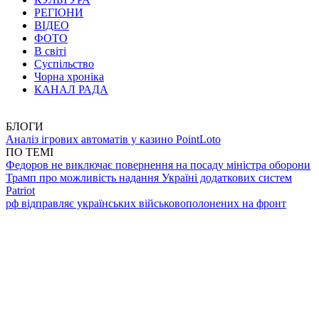
РЕГІОНИ
ВІДЕО
ФОТО
В світі
Суспільство
Чорна хроніка
КАНАЛ РАДА
БЛОГИ
Аналіз ігрових автоматів у казино PointLoto
ПО ТЕМІ
Федоров не виключає повернення на посаду міністра оборони
Трамп про можливість надання Україні додаткових систем
Patriot
рф відправляє українських військовополонених на фронт