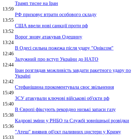
Трамп тисне на Іран
13:59
РФ приховує втрати особового складу
13:55
США ввели нові санкції проти рф
13:52
Ворог знову атакував Одещину
13:24
В Одесі сильна пожежа після удару "Оніксом"
12:46
Залужний про вступ України до НАТО
12:44
Іран розглядав можливість завдати ракетного удару по
Україні
12:42
Стефанішина прокоментувала своє звільнення
15:49
ЗСУ атакували ключові військові об'єкти рф
15:40
В Європі фіксують рекордно низькі запаси газу
15:38
Кадрові зміни у РНБО та Службі зовнішньої розвідки
15:36
"Атеш" виявив об'єкт паливних цистерн у Криму
15:33