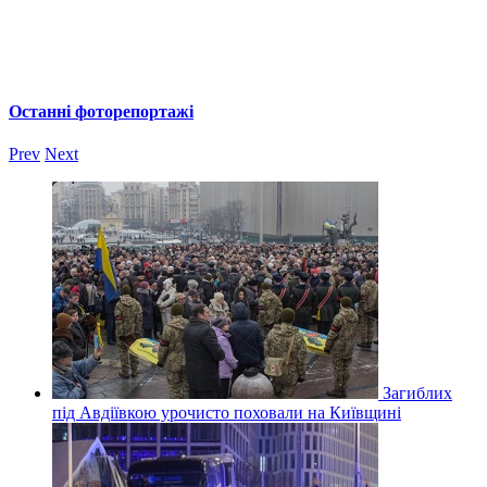
Останні фоторепортажі
Prev
Next
Загиблих
під Авдіївкою урочисто поховали на Київщині