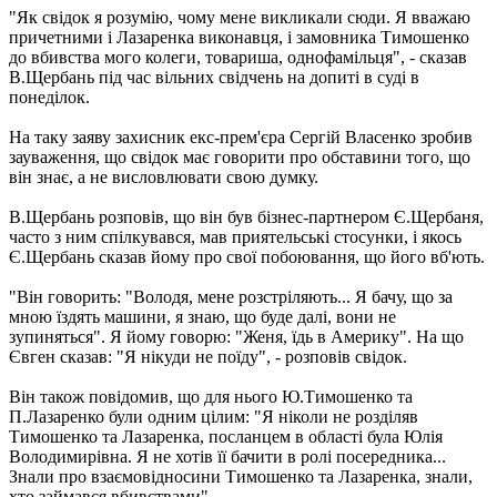
"Як свідок я розумію, чому мене викликали сюди. Я вважаю
причетними і Лазаренка виконавця, і замовника Тимошенко
до вбивства мого колеги, товариша, однофамільця", - сказав
В.Щербань під час вільних свідчень на допиті в суді в
понеділок.
На таку заяву захисник екс-прем'єра Сергій Власенко зробив
зауваження, що свідок має говорити про обставини того, що
він знає, а не висловлювати свою думку.
В.Щербань розповів, що він був бізнес-партнером Є.Щербаня,
часто з ним спілкувався, мав приятельські стосунки, і якось
Є.Щербань сказав йому про свої побоювання, що його вб'ють.
"Він говорить: "Володя, мене розстріляють... Я бачу, що за
мною їздять машини, я знаю, що буде далі, вони не
зупиняться". Я йому говорю: "Женя, їдь в Америку". На що
Євген сказав: "Я нікуди не поїду", - розповів свідок.
Він також повідомив, що для нього Ю.Тимошенко та
П.Лазаренко були одним цілим: "Я ніколи не розділяв
Тимошенко та Лазаренка, посланцем в області була Юлія
Володимирівна. Я не хотів її бачити в ролі посередника...
Знали про взаємовідносини Тимошенко та Лазаренка, знали,
хто займався вбивствами".