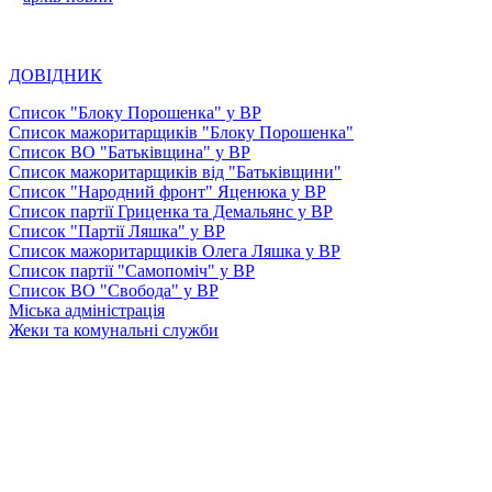
ДОВІДНИК
Список "Блоку Порошенка" у ВР
Список мажоритарщиків "Блоку Порошенка"
Список ВО "Батьківщина" у ВР
Список мажоритарщиків від "Батьківщини"
Список "Народний фронт" Яценюка у ВР
Список партії Гриценка та Демальянс у ВР
Список "Партії Ляшка" у ВР
Список мажоритарщиків Олега Ляшка у ВР
Список партії "Самопоміч" у ВР
Список ВО "Свобода" у ВР
Міська адміністрація
Жеки та комунальні служби