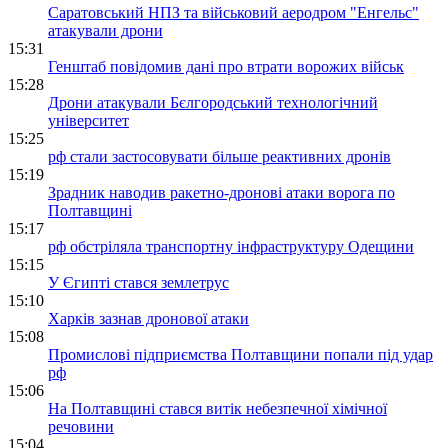
Саратовський НПЗ та військовий аеродром "Енгельс"
атакували дрони
15:31
Генштаб повідомив дані про втрати ворожих військ
15:28
Дрони атакували Бєлгородський технологічний
університет
15:25
рф стали застосовувати більше реактивних дронів
15:19
Зрадник наводив ракетно-дронові атаки ворога по
Полтавщині
15:17
рф обстріляла транспортну інфраструктуру Одещини
15:15
У Єгипті стався землетрус
15:10
Харків зазнав дронової атаки
15:08
Промислові підприємства Полтавщини попали під удар
рф
15:06
На Полтавщині стався витік небезпечної хімічної
речовини
15:04