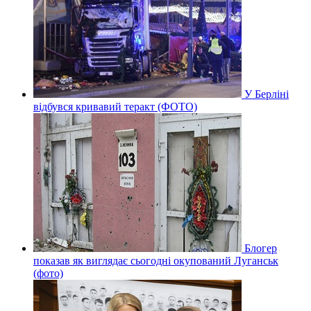
У Берліні
відбувся кривавий теракт (ФОТО)
Блогер
показав як виглядає сьогодні окупований Луганськ
(фото)