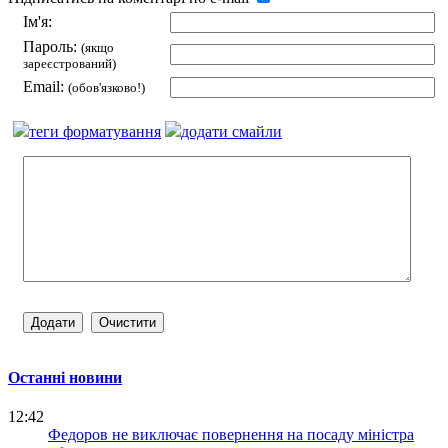
Ім'я:
Пароль:
(якщо
зареєстрований)
Email:
(обов'язково!)
теги форматування
додати смайли
Останні новини
12:42
Федоров не виключає повернення на посаду міністра