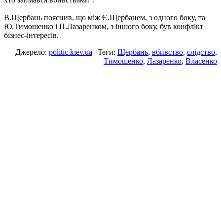
В.Щербань пояснив, що між Є.Щербанем, з одного боку, та
Ю.Тимошенко і П.Лазаренком, з іншого боку, був конфлікт
бізнес-інтересів.
Джерело:
politic.kiev.ua
| Теги:
Щербань
,
вбивство
,
слідство
,
Тимошенко
,
Лазаренко
,
Власенко