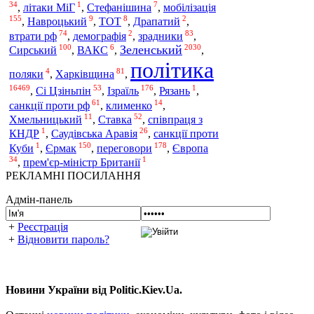
34
1
7
,
літаки МіГ
,
Стефанішина
,
мобілізація
155
9
8
2
,
Навроцький
,
ТОТ
,
Драпатий
,
74
2
83
втрати рф
,
демографія
,
зрадники
,
100
6
2030
Зеленський
Сирський
,
ВАКС
,
,
політика
4
81
поляки
,
Харківщина
,
16469
53
176
1
,
Сі Цзіньпін
,
Ізраїль
,
Рязань
,
61
14
санкції проти рф
,
клименко
,
11
52
Хмельницький
,
Ставка
,
співпраця з
1
26
КНДР
,
Саудівська Аравія
,
санкції проти
1
150
178
Куби
,
Єрмак
,
переговори
,
Європа
34
1
,
прем'єр-міністр Британії
РЕКЛАМНІ ПОСИЛАННЯ
Адмін-панель
+
Реєстрація
+
Відновити пароль?
Новини України від Politic.Kiev.Ua.