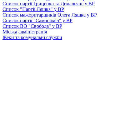
Список партії Гриценка та Демальянс у ВР
Список "Партії Ляшка" у ВР
Список мажоритарщиків Олега Ляшка у ВР
Список партії "Самопоміч" у ВР
Список ВО "Свобода" у ВР
Міська адміністрація
Жеки та комунальні служби