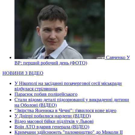
Савченко У
ВР: перший робочий день (ФОТО)
НОВИНИ З ВІДЕО
У Нікополі на засіданні позачергової сесії міськради
відбулася стрілянина
Парасюк побив поліцейського
Стали відомо деталі підозрюваної у викраденні дитини
на Оболоні (ВІДЕО)
"Звірства Яценюка в Чечні": з'явилося нове відео
У Дніпрі побилися нардепи (ВІДЕО)
Відео масової бійки підлітків у Львові
Воїн АТО вдарив генерала (ВІДЕО)
Кримчани здійснюють "паломництво" до Миколи ІІ