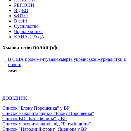
РЕГІОНИ
ВІДЕО
ФОТО
В світі
Суспільство
Чорна хроніка
КАНАЛ РАДА
полон рф
Хмарка тегів:
В США прокоментували смерть української журналістки в
»
полоні
20:49
ДОВІДНИК
Список "Блоку Порошенка" у ВР
Список мажоритарщиків "Блоку Порошенка"
Список ВО "Батьківщина" у ВР
Список мажоритарщиків від "Батьківщини"
Список "Народний фронт" Яценюка у ВР