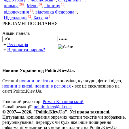
299
36
13
польща
,
Мерц
,
вінниця
,
21
1
відключення
,
відставка Федорова
,
42
1
Нідерланди
,
Баззард
РЕКЛАМНІ ПОСИЛАННЯ
Адмін-панель
+
Реєстрація
+
Відновити пароль?
Новини України від Politic.Kiev.Ua.
Останні
новини політики
, економіки, культури, фото і відео,
новини в києві
,
новини в регіонах
- все це ексклюзивно на
сайті Politic.Kiev.Ua.
Головний редактор:
Роман Кшановський
E-mail редакції:
politic_kiev@ukr.net
© 2007— 2026. "Politic.Kiev.Ua". Усі права захищені.
Цитування, копіювання окремих частин текстів чи зображень,
републікування, передрук чи будь-яке інше поширення
інформації можливе за умови посилання на Politic.Kiev.Ua.