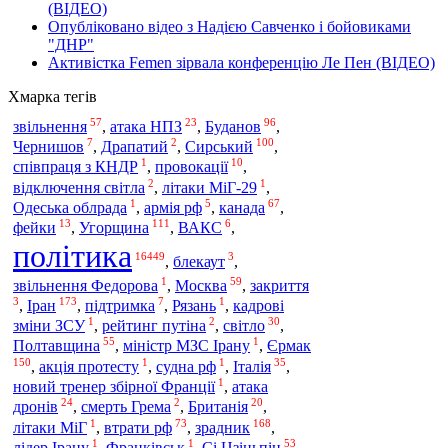
(ВІДЕО)
Опубліковано відео з Надією Савченко і бойовиками
"ДНР"
Активістка Femen зірвала конференцію Ле Пен (ВІДЕО)
Хмарка тегів
57
23
96
звільнення
,
атака НПЗ
,
Буданов
,
7
2
100
Чернишов
,
Драпатий
,
Сирський
,
1
10
співпраця з КНДР
,
провокації
,
2
1
відключення світла
,
літаки МіГ-29
,
1
5
67
Одеська облрада
,
армія рф
,
канада
,
13
111
6
фейки
,
Угорщина
,
ВАКС
,
політика
16449
3
,
блекаут
,
1
59
звільнення Федорова
,
Москва
,
закриття
3
173
7
1
,
Іран
,
підтримка
,
Рязань
,
кадрові
1
2
30
зміни ЗСУ
,
рейтинг путіна
,
світло
,
55
1
Полтавщина
,
міністр МЗС Ірану
,
Єрмак
150
1
1
35
,
акція протесту
,
судна рф
,
Італія
,
1
новий тренер збірної Франції
,
атака
24
2
20
дронів
,
смерть Грема
,
Британія
,
1
73
168
літаки МіГ
,
втрати рф
,
зрадник
,
1
1
53
лідер Ірану
,
Франківськ
,
Сі Цзіньпін
,