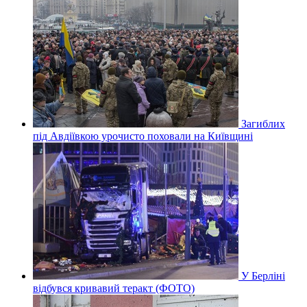
Загиблих
під Авдіївкою урочисто поховали на Київщині
У Берліні
відбувся кривавий теракт (ФОТО)